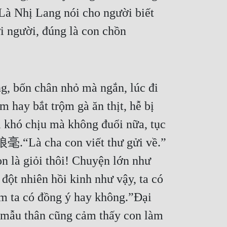
Là Nhị Lang nói cho người biết 
 người, đúng là con chồn 
g, bốn chân nhỏ mà ngắn, lúc đi 
 hay bắt trộm gà ăn thịt, hễ bị 
i khó chịu mà không đuổi nữa, tục 
毫.“Là cha con viết thư gửi về.” 
n là giỏi thôi! Chuyện lớn như 
ột nhiên hồi kinh như vậy, ta có 
m ta có đồng ý hay không.”Đại 
i mẫu thân cũng cảm thấy con làm 