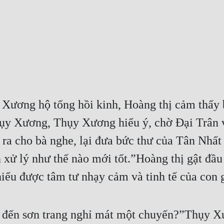
y Xương hộ tống hồi kinh, Hoàng thị cảm thấy 
hụy Xương, Thụy Xương hiểu ý, chờ Đại Trân v
a cho bà nghe, lại đưa bức thư của Tân Nhất L
 xử lý như thế nào mới tốt.”Hoàng thị gật đầu t
iểu được tâm tư nhạy cảm và tinh tế của con g
 đến sơn trang nghỉ mát một chuyến?”Thụy Xươ