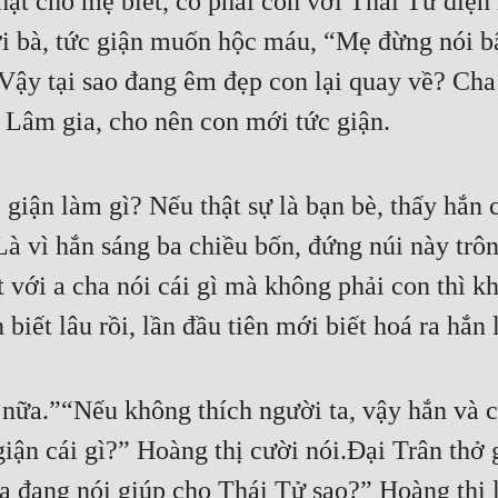
hật cho mẹ biết, có phải con với Thái Tử đi
ời bà, tức giận muốn hộc máu, “Mẹ đừng nói bậ
ậy tại sao đang êm đẹp con lại quay về? Cha c
 Lâm gia, cho nên con mới tức giận.
 giận làm gì? Nếu thật sự là bạn bè, thấy hắn 
à vì hắn sáng ba chiều bốn, đứng núi này trôn
 với a cha nói cái gì mà không phải con thì kh
biết lâu rồi, lần đầu tiên mới biết hoá ra hắn 
ữa.”“Nếu không thích người ta, vậy hắn và cô
ận cái gì?” Hoàng thị cười nói.Đại Trân thở 
 đang nói giúp cho Thái Tử sao?” Hoàng thị lắ