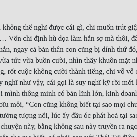
 không thể nghĩ được cái gì, chỉ muốn trút giậ
 Vốn chỉ định hù dọa làm hắn sợ mà thôi, đâu 
hắn, ngay cả bản thân con cũng bị dính thứ đó
vừa tức vừa buồn cười, nhìn thấy khuôn mặt nh
, rốt cuộc không cười thành tiếng, chỉ vỗ vỗ 
 nghĩ như vậy, cái gọi là suy nghĩ kỹ rồi mới 
ói mình thông minh có bản lĩnh lớn, kinh doanh r
ĩu môi, “Con cũng không biết tại sao mọi chu
tưởng tượng nổi, lúc ấy đầu óc phát hoả tại sa
chuyện này, bằng không sau này truyền ra ngo