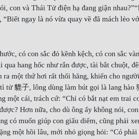
ói, con và Thái Tử điện hạ đang giận nhau?”“
 “Biết ngay là nó vừa quay về đã mách lẻo với
ước, có con sắc đỏ kềnh kệch, có con sắc vàn
 qua hang hốc như rắn được, tài bắt chuột, đêm
n ra một thứ hơi rất thối hăng, khiến cho ngườ
ì tử 貔子, lông dùng làm bút gọi là lang hào 狼
g một cái, trách cứ: “Chỉ có bắt nạt em trai co
 được? Hơn nữa, cho dù ông ấy không nói, con đ
ng có muốn giúp con giấu diếm, cũng phải xe
lặng một hồi lâu, mới nhỏ giọng hỏi: “Có phả