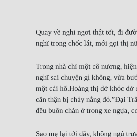
Quay về nghỉ ngơi thật tốt, đi đư
nghĩ trong chốc lát, mới gọi thị n
Trong nhà chỉ một cô nương, hiện 
nghĩ sai chuyện gì không, vừa bư
một cái hố.Hoàng thị dở khóc dở 
cẩn thận bị cháy nắng đó.”Đại Tr
đều buồn chán ở trong xe ngựa, co
Sao mẹ lại tới đây, không ngủ trưa