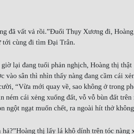
ờng đã vất vả rồi.”Đuổi Thụy Xương đi, Hoàng 
ữ tới cùng đi tìm Đại Trân.
giờ lại đang tuổi phản nghịch, Hoàng thị thật 
ớc vào sân thì nhìn thấy nàng đang cầm cái xẻ
cười, “Vừa mới quay về, sao không ở trong phò
ân ném cái xẻng xuống đất, vỗ vỗ bùn đất trên
n ngột ngạt muốn chết, ra ngoài hít thở không
 hả?”Hoàng thị lấy lá khô dính trên tóc nàng x