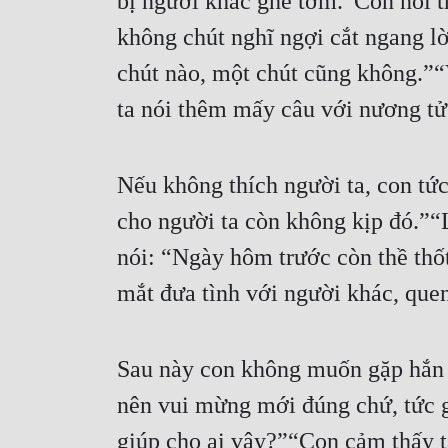
bị người khác ghê tởm.“Con nói t
không chút nghĩ ngợi cắt ngang l
chút nào, một chút cũng không.”“V
ta nói thêm mấy câu với nương tử
Nếu không thích người ta, con tức
cho người ta còn không kịp đó.”“L
nói: “Ngày hôm trước còn thề thốt
mắt đưa tình với người khác, quen 
Sau này con không muốn gặp hắn n
nên vui mừng mới đúng chứ, tức gi
giúp cho ai vậy?”“Con cảm thấy ta