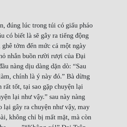
n, đúng lúc trong túi có giấu pháo 
có biết là sẽ gây ra tiếng động 
, ghê tởm đến mức cả một ngày 
ỏ nhắn buồn rười rượi của Đại 
đầu nàng dịu dàng dặn dò: “Sau 
làm, chính là ý này đó.” Bà dừng 
ất tốt, tại sao gặp chuyện lại 
yện lại như vậy.” sau này nàng 
o lại gây ra chuyện như vậy, may 
ài, không chỉ bị mất mặt, mà còn 