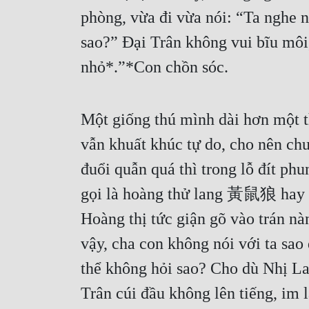
phòng, vừa đi vừa nói: “Ta nghe n
sao?” Đại Trân không vui bĩu môi,
nhỏ*.”*Con chồn sóc.
Một giống thú mình dài hơn một th
vẫn khuất khúc tự do, cho nên chui
đuổi quẫn quá thì trong lỗ đít phu
gọi là hoàng thử lang 黃鼠狼 hay t
Hoàng thị tức giận gõ vào trán nàn
vậy, cha con không nói với ta sao
thể không hỏi sao? Cho dù Nhị La
Trân cúi đầu không lên tiếng, im 