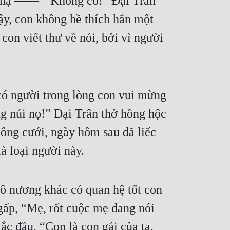
ện hạ ——”“Không có!” Đại Trân 
y, con không hề thích hắn một 
on viết thư về nói, bởi vì người 
có người trong lòng con vui mừng 
g núi nọ!” Đại Trân thở hồng hộc 
ông cưới, ngày hôm sau đã liếc 
là loại người này.
 nương khác có quan hệ tốt con 
gấp, “Mẹ, rốt cuộc mẹ đang nói 
c đầu, “Con là con gái của ta, 