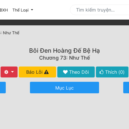
urrent)
BXH
Thể Loại
: Như Thế
Bôi Đen Hoàng Đế Bệ Hạ
Chương 73: Như Thế
Báo Lỗi
Theo Dõi
Thích (
0
)
Mục Lục