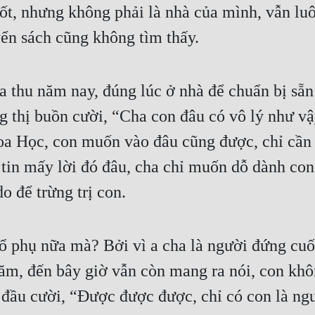
 tốt, nhưng không phải là nhà của mình, vẫn lu
ển sách cũng không tìm thấy.
 thu năm nay, đúng lúc ở nhà để chuẩn bị sẵn s
g thị buồn cười, “Cha con đâu có vô lý như v
oa Học, con muốn vào đâu cũng được, chỉ cần 
in mấy lời đó đâu, cha chỉ muốn dỗ dành con th
o để trừng trị con.
ổ phụ nữa mà? Bởi vì a cha là người đứng cuối 
năm, đến bây giờ vẫn còn mang ra nói, con khô
 đầu cười, “Được được được, chỉ có con là ng