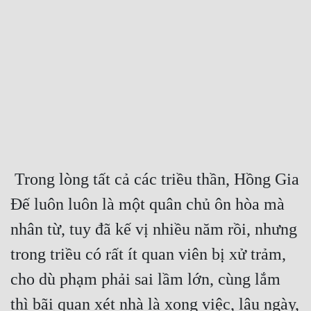
Free
Hậu Cung
Truyện Convert
Truyện Dịch
Truyện Nhập Môn
Truyện ngắn
 Trong lòng tất cả các triều thần, Hồng Gia 
Xa Lộ Dịch
Đế luôn luôn là một quân chủ ôn hòa mà 
nhân từ, tuy đã kế vị nhiều năm rồi, nhưng 
Cung Đấu
trong triều có rất ít quan viên bị xử trảm, 
Cạnh Kỹ
cho dù phạm phải sai lầm lớn, cùng lắm 
Cổ Tiên Hiệp
thì bãi quan xét nhà là xong việc, lâu ngày, 