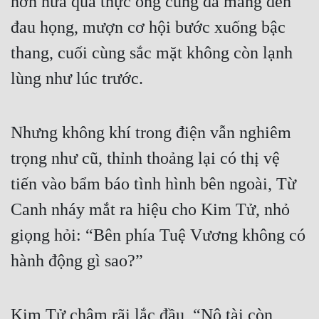
hơn nữa quả thực ông cũng đã mắng đến 
Đô Thị
đau họng, mượn cơ hội bước xuống bậc 
Đông Phương
thang, cuối cùng sắc mặt không còn lạnh 
Đông Phương Huyền Huyễn
lùng như lúc trước.
Đồng Nhân
Nhưng không khí trong điện vẫn nghiêm 
Cẩu Đạo Trường Sinh
trọng như cũ, thỉnh thoảng lại có thị vệ 
Ngự Thú
tiến vào bẩm báo tình hình bên ngoài, Từ 
Truyện Nam
Canh nháy mắt ra hiệu cho Kim Tử, nhỏ 
giọng hỏi: “Bên phía Tuệ Vương không có 
Truyện Nữ
hành động gì sao?”
Vô Địch Lưu
Xây Dựng Thế Lực
Kim Tử chậm rãi lắc đầu, “Nô tài còn 
Đam Mỹ