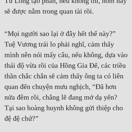
Từ Long tạo phản, nếu không thì, hôm nay 
sẽ được nằm trong quan tài rồi.
“Mọi người sao lại ở đây hết thế này?” 
Tuệ Vương trái lo phải nghĩ, cảm thấy 
mình nên nói mấy câu, nếu không, dựa vào 
thái độ vừa rồi của Hồng Gia Đế, các triều 
thần chắc chắn sẽ cảm thấy ông ta có liên 
quan đến chuyện mưu nghịch, “Đã hơn 
nửa đêm rồi, chẳng lẽ đang mở dạ yến? 
Tại sao hoàng huynh không gửi thiệp cho 
đệ đệ chứ?”