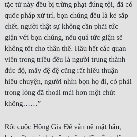
tặc tử này đều bị trừng phạt đúng tội, đã có 
Tu Chân
quốc pháp xử trí, bọn chúng đều là kẻ sắp 
Tu Tiên
chết, người thật sự không cần phải tức 
Tội Phạm
giận với bọn chúng, nếu quá tức giận sẽ 
Vô Địch
không tốt cho thân thể. Hầu hết các quan 
Võ Hiệp
viên trong triều đều là người trung thành 
Võng Du
đức độ, mấy đệ đệ cũng rất hiếu thuận 
hiểu chuyện, người nhìn bọn họ đi, có phải 
Xuyên Không
trong lòng đã thoải mái hơn một chút 
Xuyên Nhanh
không……”
Xuyên Sách
Xuyên Thư
Rốt cuộc Hồng Gia Đế vẫn nể mặt hắn, 
Điền Văn