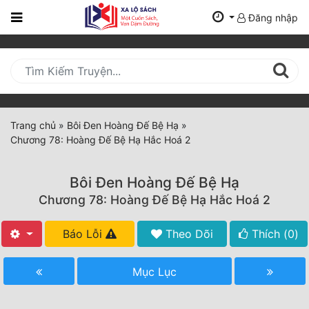
Đăng nhập
Trang
Chủ
Mới
Cập
Nhật
Trang chủ
»
Bôi Đen Hoàng Đế Bệ Hạ
»
(current)
Chương 78: Hoàng Đế Bệ Hạ Hắc Hoá 2
BXH
Thể Loại
Bôi Đen Hoàng Đế Bệ Hạ
Chương 78: Hoàng Đế Bệ Hạ Hắc Hoá 2
Tất Cả
Báo Lỗi
Theo Dõi
Thích (
0
)
Truyện Mới Ra
Mục Lục
Hoàn Thành