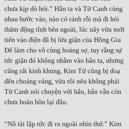
chưa kịp dò hỏi.” Hắn ta và Từ Canh cùng 
Đẹp
nhau bước vào, nào có rảnh rỗi mà đi hỏi 
Đẹp Hiệp
thăm động tĩnh bên ngoài, lúc nãy vừa mới 
Tính Cách Nhân Vật :
tiến vào điện đã bị lửa giận của Hồng Gia 
Đế làm cho vô cùng hoảng sợ, tuy rằng sự 
Cơ Trí
tức giận đó không nhằm vào hắn ta, nhưng 
Sát Phạt Quyết Đoán
cũng rất kinh khủng, Kim Tử cũng bị doạ 
Vô Sỉ
đến choáng váng, vừa rồi nếu không phải 
Điềm Đạm
Từ Canh nói chuyện với hắn, hắn vẫn còn 
chưa hoàn hồn lại đâu.
“Nô tài lập tức đi ra ngoài nhìn thử.” Kim 