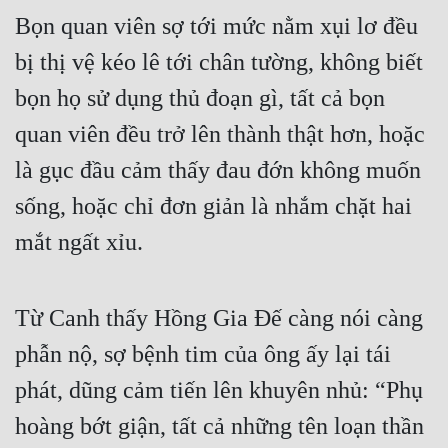
Bọn quan viên sợ tới mức nằm xụi lơ đều 
Quân Sự
bị thị vệ kéo lê tới chân tường, không biết 
Sảng Văn
bọn họ sử dụng thủ đoạn gì, tất cả bọn 
Sắc
quan viên đều trở lên thành thật hơn, hoặc 
Sủng
là gục đầu cảm thấy đau đớn không muốn 
Thanh Xuân
sống, hoặc chỉ đơn giản là nhắm chặt hai 
Tiên Hiệp
mắt ngất xỉu.
Tiểu Thuyết
Trinh Thám
Từ Canh thấy Hồng Gia Đế càng nói càng 
phẫn nộ, sợ bệnh tim của ông ấy lại tái 
Triều Đấu
phát, dũng cảm tiến lên khuyên nhủ: “Phụ 
Trùng Sinh
hoàng bớt giận, tất cả những tên loạn thần 
Trọng Sinh