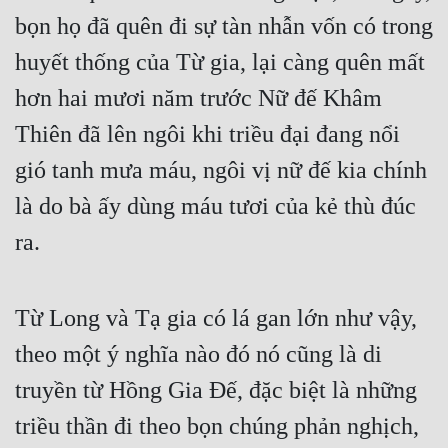
Cổ Đại
bọn họ đã quên đi sự tàn nhẫn vốn có trong 
Du Hí
huyết thống của Từ gia, lại càng quên mất 
hơn hai mươi năm trước Nữ đế Khâm 
Dã Sử
Thiên đã lên ngôi khi triều đại đang nổi 
Dị Giới
gió tanh mưa máu, ngôi vị nữ đế kia chính 
Dị Năng
là do bà ấy dùng máu tươi của kẻ thù đúc 
Gia Đấu
ra.
Góc Nhìn Nam
Góc Nhìn Nữ
Từ Long và Tạ gia có lá gan lớn như vậy, 
Huyền Huyễn
theo một ý nghĩa nào đó nó cũng là di 
Huyền Nghi
truyền từ Hồng Gia Đế, đặc biệt là những 
Huyền Ảo
triều thần đi theo bọn chúng phản nghịch, 