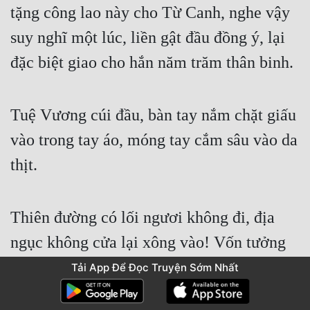
tặng công lao này cho Từ Canh, nghe vậy 
suy nghĩ một lúc, liền gật đầu đồng ý, lại 
đặc biệt giao cho hắn năm trăm thân binh.
Tuệ Vương cúi đầu, bàn tay nắm chặt giấu 
vào trong tay áo, móng tay cắm sâu vào da 
thịt.
Thiên đường có lối ngươi không đi, địa 
ngục không cửa lại xông vào! Vốn tưởng 
rằng hôm nay không tìm được cơ hội nào, 
Tải App Để Đọc Truyện Sớm Nhất
không ngờ Từ Canh lại tự mình dâng tới 