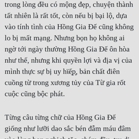
Hài Hước
trong lòng đều có mộng đẹp, chuyện thành 
tất nhiên là rất tốt, còn nếu bị bại lộ, dựa 
Hệ Thống
vào tính tình của Hồng Gia Đế cũng không 
Học Đường
lo bị mất mạng. Nhưng bọn họ không ai 
Khoa Huyễn
ngờ tới ngày thường Hồng Gia Đế ôn hòa 
Khoa Huyễn Không Gian
như thế, nhưng khi quyền lợi và địa vị của 
Kinh Dị
mình thực sự bị uy hϊế͙p͙, bản chất điên 
Kiếm Hiệp
cuồng từ trong xương tủy của Từ gia rốt 
Kỳ Huyễn
cuộc cũng bộc phát.
Kỳ Ảo
Linh Dị
Từng câu từng chữ của Hồng Gia Đế 
Làm Giàu
giống như lưỡi dao sắc bén đẫm máu đâm 
Lịch Sử