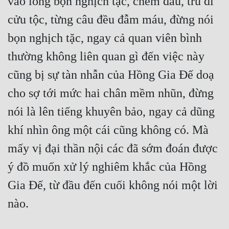
vào lòng bọn nghịch tặc, chém đầu, tru di 
cửu tộc, từng câu đều đẫm máu, đừng nói 
Mưu Mô
bọn nghịch tặc, ngay cả quan viên bình 
Mạt Thế
thường không liên quan gì đến việc này 
Mỹ Thực
cũng bị sự tàn nhẫn của Hồng Gia Đế doạ 
Ngôn Tình
cho sợ tới mức hai chân mềm nhũn, đừng 
Ngược
nói là lên tiếng khuyên bảo, ngay cả dũng 
Nữ Cường
khí nhìn ông một cái cũng không có. Mà 
Nữ Phụ
mấy vị đại thần nội các đã sớm đoán được 
Phong Thủy - Tâm Linh
ý đồ muốn xử lý nghiêm khắc của Hồng 
Gia Đế, từ đầu đến cuối không nói một lời 
Phương Tây
nào.
Phản Phái
Quan Trường