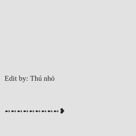
Free
Hậu Cung
Truyện Convert
Truyện Dịch
Truyện Nhập Môn
Truyện ngắn
Edit by: Thú nhỏ
Xa Lộ Dịch
Cung Đấu
➻➻➻➻➻➻➻➻➻❥
Cạnh Kỹ
Cổ Tiên Hiệp