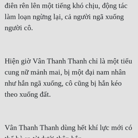
điên rên lên một tiếng khó chịu, động tác 
Đô Thị
làm loạn ngừng lại, cả người ngã xuống 
Đông Phương
người cô.
Đông Phương Huyền Huyễn
Đồng Nhân
Hiện giờ Vân Thanh Thanh chỉ là một tiểu 
Cẩu Đạo Trường Sinh
cung nữ mảnh mai, bị một đại nam nhân 
Ngự Thú
như hắn ngã xuống, cô cũng bị hắn kéo 
Truyện Nam
theo xuống đất.
Truyện Nữ
Vô Địch Lưu
Xây Dựng Thế Lực
Vân Thanh Thanh dùng hết khí lực mới có 
Đam Mỹ