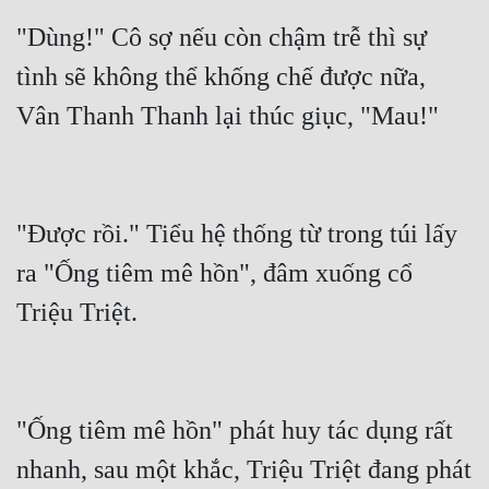
Tu Chân
"Dùng!" Cô sợ nếu còn chậm trễ thì sự 
Tu Tiên
tình sẽ không thể khống chế được nữa, 
Vân Thanh Thanh lại thúc giục, "Mau!"
Tội Phạm
Vô Địch
Võ Hiệp
"Được rồi." Tiểu hệ thống từ trong túi lấy 
Võng Du
ra "Ống tiêm mê hồn", đâm xuống cổ 
Xuyên Không
Triệu Triệt.
Xuyên Nhanh
Xuyên Sách
Xuyên Thư
"Ống tiêm mê hồn" phát huy tác dụng rất 
Điền Văn
nhanh, sau một khắc, Triệu Triệt đang phát 