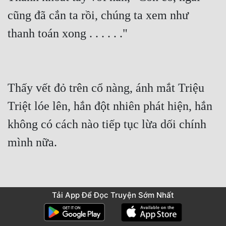
cũng đã cắn ta rồi, chúng ta xem như 
thanh toán xong . . . . . ."
Thấy vết đỏ trên cổ nàng, ánh mắt Triệu 
Triệt lóe lên, hắn đột nhiên phát hiện, hắn 
không có cách nào tiếp tục lừa dối chính 
mình nữa.
Tải App Để Đọc Truyện Sớm Nhất
Khác với suy nghĩ của Vân Thanh Thanh, 
nội tâm hắn đã muốn tha thứ cho nàng, lúc 