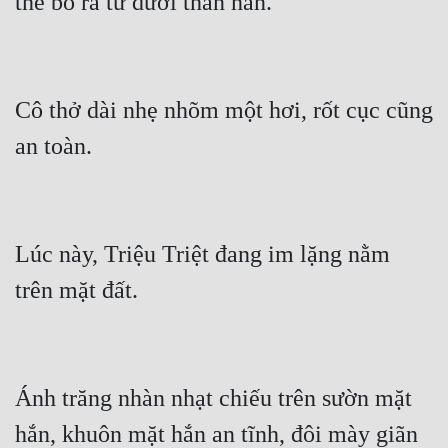
thể bò ra từ dưới thân hắn.
Đẹp
Đẹp Hiệp
Cô thở dài nhẹ nhõm một hơi, rốt cục cũng 
Tính Cách Nhân Vật :
an toàn.
Cơ Trí
Sát Phạt Quyết Đoán
Lúc này, Triệu Triệt đang im lặng nằm 
Vô Sỉ
trên mặt đất.
Điềm Đạm
Ánh trăng nhàn nhạt chiếu trên sườn mặt 
hắn, khuôn mặt hắn an tĩnh, đôi mày giãn 