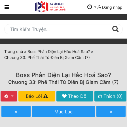
Đăng nhập
Trang
Chủ
Mới
Cập
Nhật
Trang chủ
»
Boss Phản Diện Lại Hắc Hoá Sao?
»
(current)
Chương 33: Phế Thái Tử Điên Bị Giam Cầm (7)
BXH
Thể Loại
Boss Phản Diện Lại Hắc Hoá Sao?
Chương 33: Phế Thái Tử Điên Bị Giam Cầm (7)
Tất Cả
Báo Lỗi
Theo Dõi
Thích (
0
)
Truyện Mới Ra
Mục Lục
Hoàn Thành