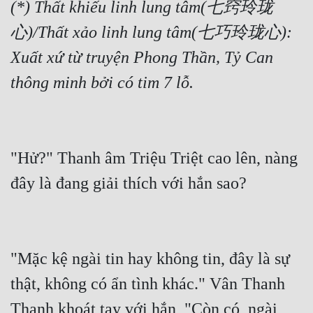
(*) 
Thất khiếu linh lung tâm(七窍玲珑
心)/Thất xảo linh lung tâm(七巧玲珑心): 
Xuất xứ từ truyện Phong Thần, Tỷ Can 
thông minh bởi có tim 7 lỗ.
"Hử?" Thanh âm Triệu Triệt cao lên, nàng 
đây là đang giải thích với hắn sao?
"Mặc kệ ngài tin hay không tin, đây là sự 
thật, không có ẩn tình khác." Vân Thanh 
Thanh khoát tay với hắn, "Còn có, ngài 