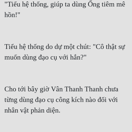
"Tiểu hệ thống, giúp ta dùng Ống tiêm mê 
Quân Sự
hồn!"
Sảng Văn
Sắc
Sủng
Tiểu hệ thống do dự một chút: "Cô thật sự 
muốn dùng đạo cụ với hắn?"
Thanh Xuân
Tiên Hiệp
Tiểu Thuyết
Cho tới bây giờ Vân Thanh Thanh chưa 
Trinh Thám
từng dùng đạo cụ công kích nào đối với 
Triều Đấu
nhân vật phản diện.
Trùng Sinh
Trọng Sinh