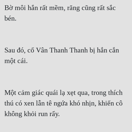
Cổ Đại
Bờ môi hắn rất mềm, răng cũng rất sắc 
Du Hí
bén.
Dã Sử
Dị Giới
Sau đó, cổ Vân Thanh Thanh bị hắn cắn 
Dị Năng
một cái.
Gia Đấu
Góc Nhìn Nam
Góc Nhìn Nữ
Một cảm giác quái lạ xẹt qua, trong thích 
Huyền Huyễn
thú có xen lẫn tê ngứa khó nhịn, khiến cô 
Huyền Nghi
không khỏi run rẩy.
Huyền Ảo