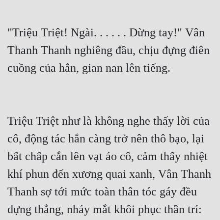
Mưu Mô
"Triệu Triệt! Ngài. . . . . . Dừng tay!" Vân 
Mạt Thế
Thanh Thanh nghiêng đầu, chịu đựng điên 
Mỹ Thực
cuồng của hắn, gian nan lên tiếng.
Ngôn Tình
Ngược
Nữ Cường
Triệu Triệt như là không nghe thấy lời của 
cô, động tác hắn càng trở nên thô bạo, lại 
Nữ Phụ
bất chấp cắn lên vạt áo cô, cảm thấy nhiệt 
Phong Thủy - Tâm Linh
khí phun đến xương quai xanh, Vân Thanh 
Phương Tây
Thanh sợ tới mức toàn thân tóc gáy đều 
Phản Phái
dựng thẳng, nháy mắt khôi phục thần trí: 
Quan Trường