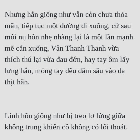
Hài Hước
Nhưng hắn giống như vẫn còn chưa thỏa 
Hệ Thống
mãn, tiếp tục một đường đi xuống, cứ sau 
Học Đường
mỗi nụ hôn nhẹ nhàng lại là một lần mạnh 
Khoa Huyễn
mẽ cắn xuống, Vân Thanh Thanh vừa 
Khoa Huyễn Không Gian
thích thú lại vừa đau đớn, hay tay ôm lấy 
Kinh Dị
lưng hắn, móng tay đều đâm sâu vào da 
Kiếm Hiệp
thịt hắn.
Kỳ Huyễn
Kỳ Ảo
Linh hồn giống như bị treo lơ lửng giữa 
Linh Dị
không trung khiến cô không có lối thoát.
Làm Giàu
Lịch Sử