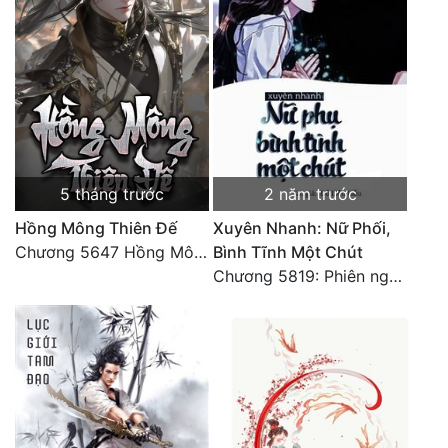
Đô Thị
Đông Phương
Đông Phương Huyền Huyễn
Đồng Nhân
5 tháng trước
2 năm trước
Cẩu Đạo Trường Sinh
Hồng Mông Thiên Đế
Xuyên Nhanh: Nữ Phối,
Ngự Thú
Chương 5647 Hồng Mông Thiên Đế (HẾT)
Bình Tĩnh Một Chút
Chương 5819: Phiên ngoại: Trở lại STARS [HẾT]
Truyện Nam
Truyện Nữ
Vô Địch Lưu
Xây Dựng Thế Lực
Đam Mỹ