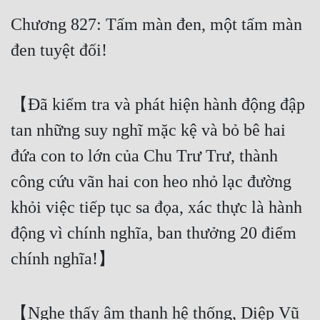
Free
Chương 827: Tấm màn đen, một tấm màn
đen tuyệt đối!
Hậu Cung
Truyện Convert
【Đã kiểm tra và phát hiện hành động đập
Truyện Dịch
tan những suy nghĩ mặc kệ và bỏ bê hai
Truyện Nhập Môn
đứa con to lớn của Chu Trư Trư, thành
Truyện ngắn
công cứu vãn hai con heo nhỏ lạc đường
Xa Lộ Dịch
khỏi việc tiếp tục sa đọa, xác thực là hành
động vì chính nghĩa, ban thưởng 20 điểm
Cung Đấu
chính nghĩa!】
Cạnh Kỹ
Cổ Tiên Hiệp
【Nghe thấy âm thanh hệ thống, Diệp Vũ