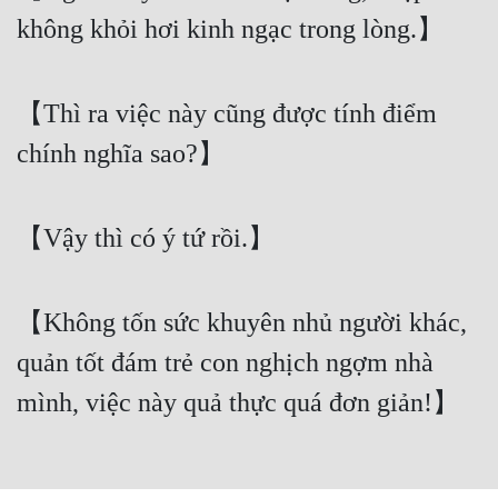
Cổ Đại
không khỏi hơi kinh ngạc trong lòng.】
Du Hí
Dã Sử
【Thì ra việc này cũng được tính điểm
chính nghĩa sao?】
Dị Giới
Dị Năng
【Vậy thì có ý tứ rồi.】
Gia Đấu
Góc Nhìn Nam
【Không tốn sức khuyên nhủ người khác,
Góc Nhìn Nữ
quản tốt đám trẻ con nghịch ngợm nhà
Huyền Huyễn
mình, việc này quả thực quá đơn giản!】
Huyền Nghi
Huyền Ảo