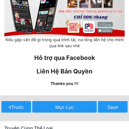
Mưu Mô
Mạt Thế
Mỹ Thực
Nếu gặp vấn đề gì trong quá trình tải, vui lòng liên hệ cho mình
Ngôn Tình
qua link sau nhé
Hỗ trợ qua Facebook
Ngược
Nữ Cường
Liên Hệ Bản Quyền
Nữ Phụ
Thanks you !!!
Phong Thủy - Tâm Linh
Phương Tây
Trước
Mục Lục
Sau
Phản Phái
Quan Trường
Truyện Cùng Thể Loại