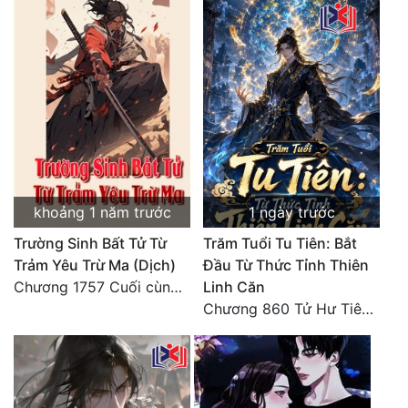
Tu Chân
Tu Tiên
Tội Phạm
Vô Địch
Võ Hiệp
Võng Du
khoảng 1 năm trước
1 ngày trước
Xuyên Không
Trường Sinh Bất Tử Từ
Trăm Tuổi Tu Tiên: Bắt
Trảm Yêu Trừ Ma (Dịch)
Đầu Từ Thức Tỉnh Thiên
Xuyên Nhanh
Chương 1757 Cuối cùng được bình tĩnh (hết)
Linh Căn
Chương 860 Tử Hư Tiên Thành!
Xuyên Sách
Xuyên Thư
Điền Văn