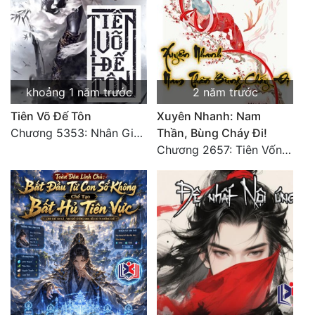
Đẹp
Đẹp Hiệp
khoảng 1 năm trước
2 năm trước
Tính Cách Nhân Vật :
Tiên Võ Đế Tôn
Xuyên Nhanh: Nam
Cơ Trí
Chương 5353: Nhân Gian Đạo (Đại kết cục) (2)
Thần, Bùng Cháy Đi!
Chương 2657: Tiên Vốn Vô Lương (15). HẾT.
Sát Phạt Quyết Đoán
Vô Sỉ
Điềm Đạm