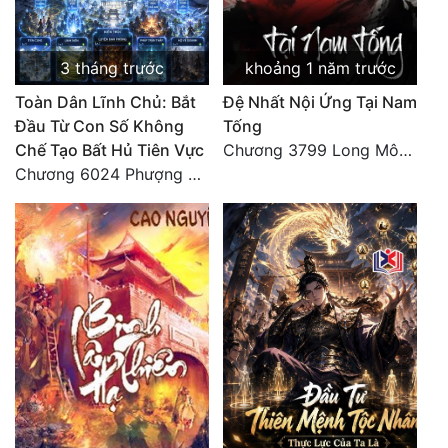
3 tháng trước
khoảng 1 năm trước
Toàn Dân Lĩnh Chủ: Bắt
Đệ Nhất Nội Ứng Tại Nam
Đầu Từ Con Số Không
Tống
Chế Tạo Bất Hủ Tiên Vực
Chương 3799 Long Môn Thập Lục, Cô Đỉnh Ánh Sáng Mặt Trời
Chương 6024 Phượng Tổ giúp ta! Mở lại luân hồi!