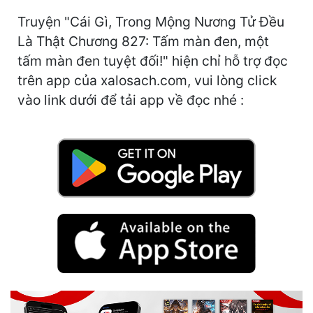
Hài Hước
Truyện "Cái Gì, Trong Mộng Nương Tử Đều
Hệ Thống
Là Thật Chương 827: Tấm màn đen, một
tấm màn đen tuyệt đối!" hiện chỉ hỗ trợ đọc
Học Đường
trên app của xalosach.com, vui lòng click
Khoa Huyễn
vào link dưới để tải app về đọc nhé :
Khoa Huyễn Không Gian
Kinh Dị
Kiếm Hiệp
Kỳ Huyễn
Kỳ Ảo
Linh Dị
Làm Giàu
Lịch Sử