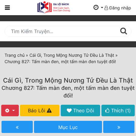
Đăng nhập
Trang
Chủ
Mới
Cập
Nhật
Trang chủ
»
Cái Gì, Trong Mộng Nương Tử Đều Là Thật
»
(current)
Chương 827: Tấm màn đen, một tấm màn đen tuyệt đối!
BXH
Thể Loại
Cái Gì, Trong Mộng Nương Tử Đều Là Thật
Chương 827: Tấm màn đen, một tấm màn đen tuyệt
đối!
Tất Cả
Báo Lỗi
Theo Dõi
Thích (
1
)
Truyện Mới Ra
Hoàn Thành
Mục Lục