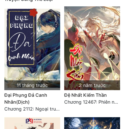
Quân Sự
Sảng Văn
Sắc
Sủng
Thanh Xuân
Tiên Hiệp
Tiểu Thuyết
11 tháng trước
2 năm trước
Trinh Thám
Đại Phụng Đả Canh
Đệ Nhất Kiếm Thần
Triều Đấu
Nhân(Dịch)
Chương 12467: Phiên ngoại 20: Sinh nhật vui vẻ - Hoàn
Chương 2112: Ngoại truyện 3 - Tiệc mừng công
Trùng Sinh
Trọng Sinh