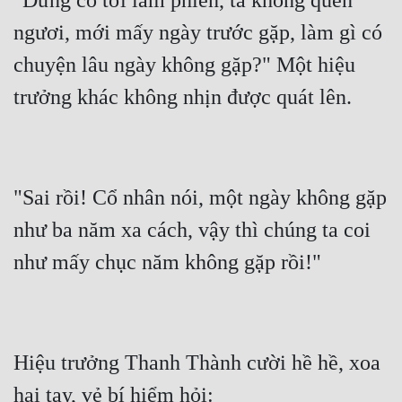
"Đừng có tới làm phiền, ta không quen 
Tu Chân
ngươi, mới mấy ngày trước gặp, làm gì có 
Tu Tiên
chuyện lâu ngày không gặp?" Một hiệu 
Tội Phạm
Vô Địch
Võ Hiệp
"Sai rồi! Cổ nhân nói, một ngày không gặp 
Võng Du
như ba năm xa cách, vậy thì chúng ta coi 
Xuyên Không
Xuyên Nhanh
Xuyên Sách
Xuyên Thư
Hiệu trưởng Thanh Thành cười hề hề, xoa 
Điền Văn