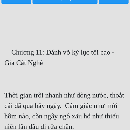
Free
Hậu Cung
Truyện Convert
Truyện Dịch
    Chương 11: Đánh vỡ kỷ lục tối cao - 
Truyện Nhập Môn
Truyện ngắn
Xa Lộ Dịch
Thời gian trôi nhanh như dòng nước, thoắt 
Cung Đấu
cái đã qua bảy ngày.  Cảm giác như mới 
Cạnh Kỹ
hôm nào, còn ngây ngô xấu hổ như thiếu 
Cổ Tiên Hiệp