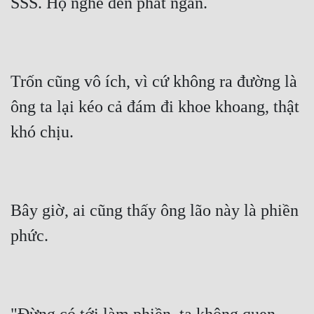
Quân Sự
Sảng Văn
Sắc
Trốn cũng vô ích, vì cứ không ra đường là 
ông ta lại kéo cả đám đi khoe khoang, thật 
Sủng
Thanh Xuân
Tiên Hiệp
Tiểu Thuyết
Bây giờ, ai cũng thấy ông lão này là phiền 
Trinh Thám
Triều Đấu
Trùng Sinh
Trọng Sinh