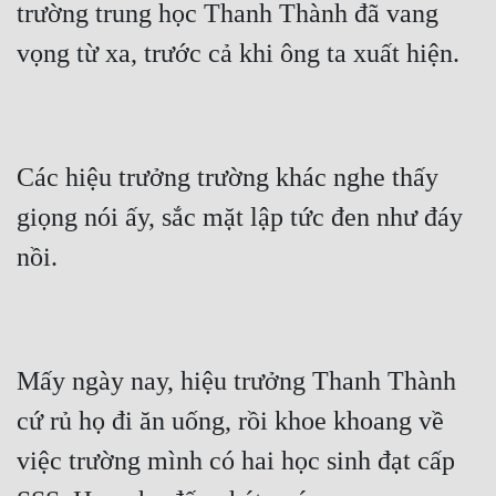
trường trung học Thanh Thành đã vang 
Mưu Mô
Mạt Thế
Mỹ Thực
Các hiệu trưởng trường khác nghe thấy 
Ngôn Tình
giọng nói ấy, sắc mặt lập tức đen như đáy 
Ngược
Nữ Cường
Nữ Phụ
Phong Thủy - Tâm Linh
Mấy ngày nay, hiệu trưởng Thanh Thành 
Phương Tây
cứ rủ họ đi ăn uống, rồi khoe khoang về 
Phản Phái
việc trường mình có hai học sinh đạt cấp 
Quan Trường