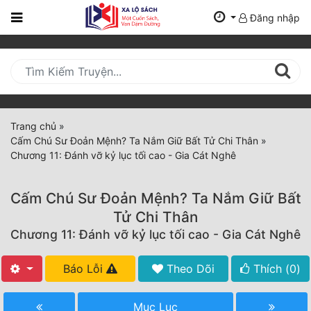
Đăng nhập
Trang
Chủ
Mới
Cập
Nhật
Trang chủ
»
(current)
Cấm Chú Sư Đoản Mệnh? Ta Nắm Giữ Bất Tử Chi Thân
»
BXH
Chương 11: Đánh vỡ kỷ lục tối cao - Gia Cát Nghê
Thể Loại
Cấm Chú Sư Đoản Mệnh? Ta Nắm Giữ Bất
Tử Chi Thân
Tất Cả
Chương 11: Đánh vỡ kỷ lục tối cao - Gia Cát Nghê
Truyện Mới Ra
Báo Lỗi
Theo Dõi
Thích (
0
)
Hoàn Thành
Mục Lục