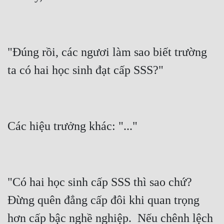
Đô Thị
Đông Phương
Đông Phương Huyền Huyễn
"Đúng rồi, các ngươi làm sao biết trường 
Đồng Nhân
Cẩu Đạo Trường Sinh
Ngự Thú
Truyện Nam
Truyện Nữ
"Có hai học sinh cấp SSS thì sao chứ? 
Vô Địch Lưu
Đừng quên đẳng cấp đôi khi quan trọng 
Xây Dựng Thế Lực
hơn cấp bậc nghề nghiệp.  Nếu chênh lệch 
Đam Mỹ