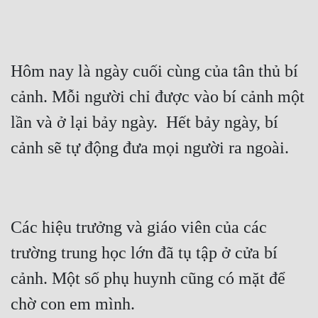
Cổ Đại
Du Hí
Dã Sử
Hôm nay là ngày cuối cùng của tân thủ bí 
cảnh. Mỗi người chỉ được vào bí cảnh một 
Dị Giới
lần và ở lại bảy ngày.  Hết bảy ngày, bí 
Dị Năng
Gia Đấu
Góc Nhìn Nam
Góc Nhìn Nữ
Các hiệu trưởng và giáo viên của các 
Huyền Huyễn
trường trung học lớn đã tụ tập ở cửa bí 
Huyền Nghi
cảnh. Một số phụ huynh cũng có mặt để 
Huyền Ảo