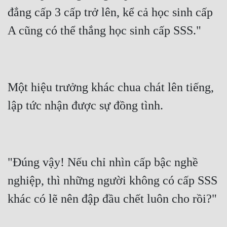
đẳng cấp 3 cấp trở lên, kể cả học sinh cấp 
Đẹp
Đẹp Hiệp
Tính Cách Nhân Vật :
Một hiệu trưởng khác chua chát lên tiếng, 
Cơ Trí
Sát Phạt Quyết Đoán
Vô Sỉ
Điềm Đạm
"Đúng vậy! Nếu chỉ nhìn cấp bậc nghề 
nghiệp, thì những người không có cấp SSS 