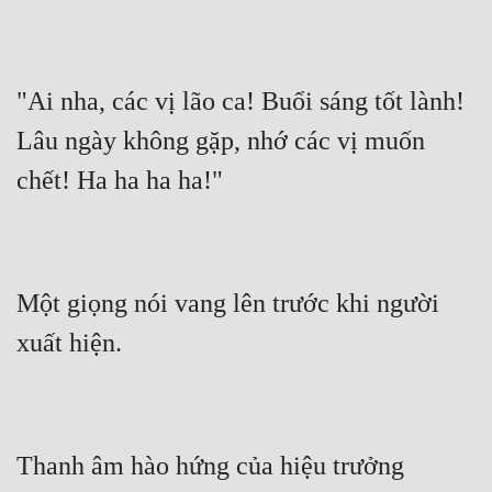
Hài Hước
Hệ Thống
Học Đường
"Ai nha, các vị lão ca! Buổi sáng tốt lành! 
Lâu ngày không gặp, nhớ các vị muốn 
Khoa Huyễn
Khoa Huyễn Không Gian
Kinh Dị
Kiếm Hiệp
Một giọng nói vang lên trước khi người 
Kỳ Huyễn
Kỳ Ảo
Linh Dị
Làm Giàu
Thanh âm hào hứng của hiệu trưởng 
Lịch Sử