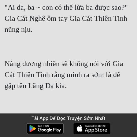
"Ai da, ba ~ con có thể lừa ba được sao?" 
Gia Cát Nghê ôm tay Gia Cát Thiên Tinh 
Nàng đương nhiên sẽ không nói với Gia 
Cát Thiên Tinh rằng mình ra sớm là để 
Tải App Để Đọc Truyện Sớm Nhất
Tên đó chỉ một chiêu đã có thể giết chết 
Long Huyết Cự Thú, cấp bậc chắc chắn 