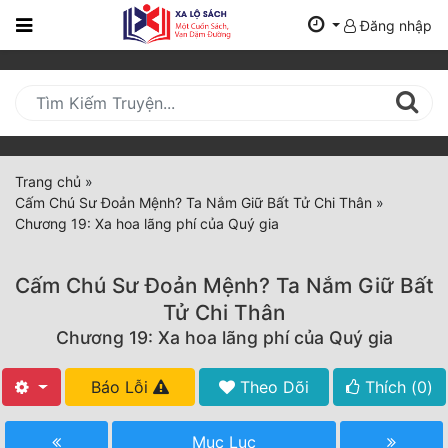
Đăng nhập
Trang
Chủ
Mới
Cập
Nhật
Trang chủ
»
(current)
Cấm Chú Sư Đoản Mệnh? Ta Nắm Giữ Bất Tử Chi Thân
»
BXH
Chương 19: Xa hoa lãng phí của Quý gia
Thể Loại
Cấm Chú Sư Đoản Mệnh? Ta Nắm Giữ Bất
Tử Chi Thân
Tất Cả
Chương 19: Xa hoa lãng phí của Quý gia
Truyện Mới Ra
Báo Lỗi
Theo Dõi
Thích (
0
)
Hoàn Thành
Mục Lục