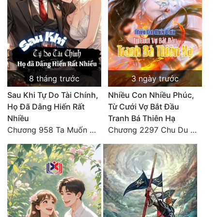
8 tháng trước
3 ngày trước
Sau Khi Tự Do Tài Chính,
Nhiều Con Nhiều Phúc,
Họ Đã Dâng Hiến Rất
Từ Cưới Vợ Bắt Đầu
Nhiều
Tranh Bá Thiên Hạ
Chương 958 Ta Muốn Cùng Các Cô Vĩnh Viễn Ở Bên Nhau (2) Hết
Chương 2297 Chu Du Du mang thai