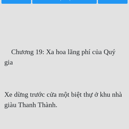
Free
Hậu Cung
Truyện Convert
Truyện Dịch
    Chương 19: Xa hoa lãng phí của Quý 
Truyện Nhập Môn
Truyện ngắn
Xa Lộ Dịch
Xe dừng trước cửa một biệt thự ở khu nhà 
Cung Đấu
Cạnh Kỹ
Cổ Tiên Hiệp