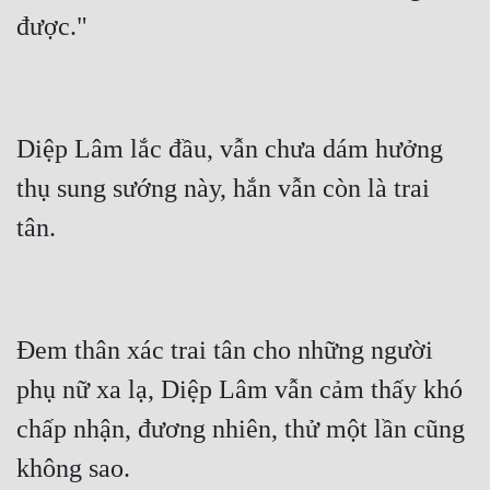
Đẹp
Đẹp Hiệp
Diệp Lâm lắc đầu, vẫn chưa dám hưởng 
Tính Cách Nhân Vật :
thụ sung sướng này, hắn vẫn còn là trai 
Cơ Trí
Sát Phạt Quyết Đoán
Vô Sỉ
Điềm Đạm
Đem thân xác trai tân cho những người 
phụ nữ xa lạ, Diệp Lâm vẫn cảm thấy khó 
chấp nhận, đương nhiên, thử một lần cũng 