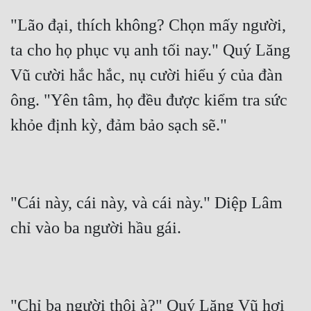
Tu Chân
"Lão đại, thích không? Chọn mấy người, 
Tu Tiên
ta cho họ phục vụ anh tối nay." Quý Lăng 
Tội Phạm
Vũ cười hắc hắc, nụ cười hiểu ý của đàn 
ông. "Yên tâm, họ đều được kiểm tra sức 
Vô Địch
Võ Hiệp
Võng Du
Xuyên Không
"Cái này, cái này, và cái này." Diệp Lâm 
Xuyên Nhanh
Xuyên Sách
Xuyên Thư
Điền Văn
"Chỉ ba người thôi à?" Quý Lăng Vũ hơi 