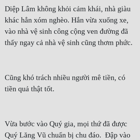
Cổ Đại
Diệp Lâm không khỏi cảm khái, nhà giàu 
Du Hí
khác hẳn xóm nghèo. Hắn vừa xuống xe, 
Dã Sử
vào nhà vệ sinh công cộng ven đường đã 
Dị Giới
Dị Năng
Gia Đấu
Cũng khó trách nhiều người mê tiền, có 
Góc Nhìn Nam
Góc Nhìn Nữ
Huyền Huyễn
Huyền Nghi
Vừa bước vào Quý gia, mọi thứ đã được 
Huyền Ảo
Quý Lăng Vũ chuẩn bị chu đáo.  Đập vào 