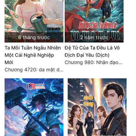
6 tháng trước
2 năm trước
Ta Mỗi Tuần Ngẫu Nhiên
Đệ Tử Của Ta Đều Là Vô
Một Cái Nghề Nghiệp
Địch Đại Yêu (Dịch)
Mới
Chương 980: Nhân đạo thành Thánh (4). HẾT.
Chương 4720: da mặt dày