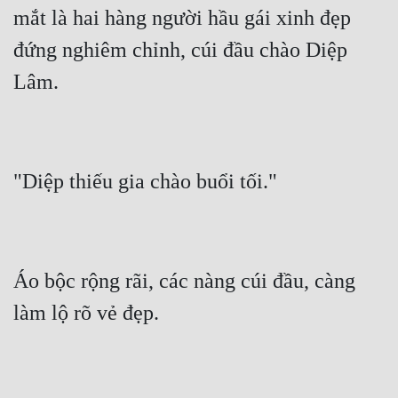
Hài Hước
mắt là hai hàng người hầu gái xinh đẹp 
Hệ Thống
đứng nghiêm chỉnh, cúi đầu chào Diệp 
Học Đường
Khoa Huyễn
Khoa Huyễn Không Gian
Kinh Dị
Kiếm Hiệp
Kỳ Huyễn
Áo bộc rộng rãi, các nàng cúi đầu, càng 
Kỳ Ảo
Linh Dị
Làm Giàu
Lịch Sử