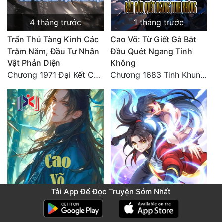
4 tháng trước
1 tháng trước
Trấn Thủ Tàng Kinh Các
Cao Võ: Từ Giết Gà Bắt
Trăm Năm, Đầu Tư Nhân
Đầu Quét Ngang Tinh
Vật Phản Diện
Không
Chương 1971 Đại Kết Cục!
Chương 1683 Tinh Khung Võ Thánh (Hết)
Tải App Để Đọc Truyện Sớm Nhất