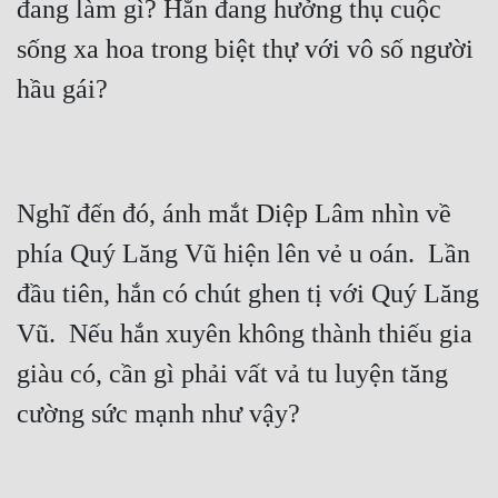
đang làm gì? Hắn đang hưởng thụ cuộc 
Quân Sự
sống xa hoa trong biệt thự với vô số người 
Sảng Văn
Sắc
Sủng
Nghĩ đến đó, ánh mắt Diệp Lâm nhìn về 
Thanh Xuân
phía Quý Lăng Vũ hiện lên vẻ u oán.  Lần 
Tiên Hiệp
đầu tiên, hắn có chút ghen tị với Quý Lăng 
Tiểu Thuyết
Vũ.  Nếu hắn xuyên không thành thiếu gia 
Trinh Thám
giàu có, cần gì phải vất vả tu luyện tăng 
Triều Đấu
Trùng Sinh
Trọng Sinh