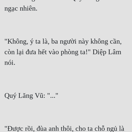
Đô Thị
Đông Phương
Đông Phương Huyền Huyễn
Đồng Nhân
"Không, ý ta là, ba người này không cần, 
còn lại đưa hết vào phòng ta!" Diệp Lâm 
Cẩu Đạo Trường Sinh
Ngự Thú
Truyện Nam
Truyện Nữ
Vô Địch Lưu
Xây Dựng Thế Lực
"Được rồi, đùa anh thôi, cho ta chỗ ngủ là 
Đam Mỹ