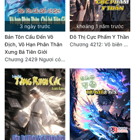
3 ngày trước
khoảng 1 năm trước
Bản Tôn Cẩu Đến Vô
Đô Thị Cực Phẩm Y Thần
Địch, Vô Hạn Phân Thân
Chương 4212: Vô biên hắc ám
Xưng Bá Tiên Giới
Chương 2429 Ngươi có tuệ nhãn? Ta có...