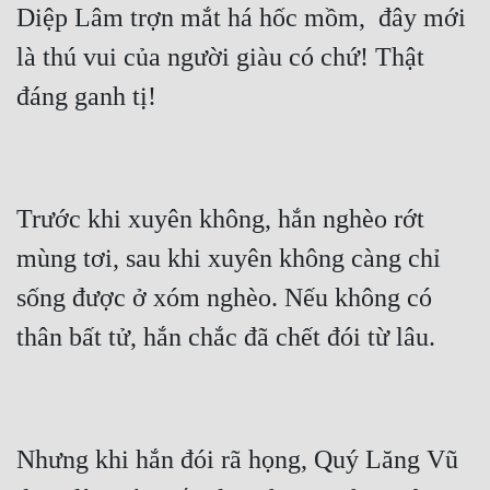
Diệp Lâm trợn mắt há hốc mồm,  đây mới 
Mưu Mô
là thú vui của người giàu có chứ! Thật 
Mạt Thế
Mỹ Thực
Ngôn Tình
Trước khi xuyên không, hắn nghèo rớt 
Ngược
mùng tơi, sau khi xuyên không càng chỉ 
Nữ Cường
sống được ở xóm nghèo. Nếu không có 
Nữ Phụ
Phong Thủy - Tâm Linh
Phương Tây
Phản Phái
Nhưng khi hắn đói rã họng, Quý Lăng Vũ 
Quan Trường