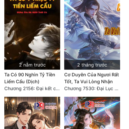
2 năm trước
2 tháng trước
Ta Có 90 Nghìn Tỷ Tiền
Cơ Duyên Của Ngươi Rất
Liếm Cẩu (Dịch)
Tốt, Ta Vui Lòng Nhận
Chương 2156: Đại kết cục!!!
Chương 7530: Đại Lục Khởi Nguyên – Kiến Thành 71