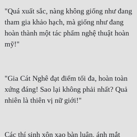
Tu Chân
"Quá xuất sắc, nàng không giống như đang 
Tu Tiên
tham gia khảo hạch, mà giống như đang 
Tội Phạm
hoàn thành một tác phẩm nghệ thuật hoàn 
Vô Địch
Võ Hiệp
Võng Du
"Gia Cát Nghê đạt điểm tối đa, hoàn toàn 
Xuyên Không
xứng đáng! Sao lại không phải nhất? Quả 
Xuyên Nhanh
Xuyên Sách
Xuyên Thư
Điền Văn
Các thí sinh xôn xao bàn luận, ánh mắt 