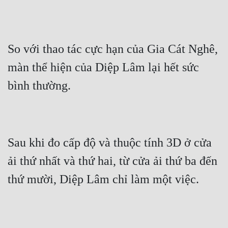
Đẹp
Đẹp Hiệp
So với thao tác cực hạn của Gia Cát Nghê, 
màn thể hiện của Diệp Lâm lại hết sức 
Tính Cách Nhân Vật :
Cơ Trí
Sát Phạt Quyết Đoán
Vô Sỉ
Sau khi đo cấp độ và thuộc tính 3D ở cửa 
Điềm Đạm
ải thứ nhất và thứ hai, từ cửa ải thứ ba đến 