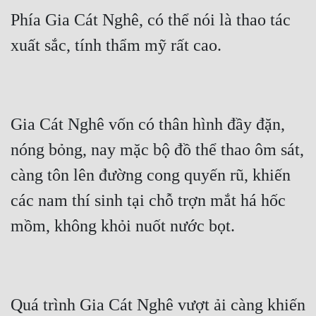
Cổ Đại
Phía Gia Cát Nghê, có thể nói là thao tác 
Du Hí
Dã Sử
Dị Giới
Gia Cát Nghê vốn có thân hình đầy đặn, 
Dị Năng
nóng bỏng, nay mặc bộ đồ thể thao ôm sát, 
Gia Đấu
càng tôn lên đường cong quyến rũ, khiến 
Góc Nhìn Nam
các nam thí sinh tại chỗ trợn mắt há hốc 
Góc Nhìn Nữ
Huyền Huyễn
Huyền Nghi
Huyền Ảo
Quá trình Gia Cát Nghê vượt ải càng khiến 