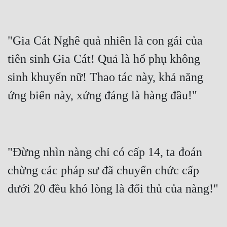
Quân Sự
Sảng Văn
"Gia Cát Nghê quả nhiên là con gái của 
Sắc
tiên sinh Gia Cát! Quả là hổ phụ không 
sinh khuyển nữ! Thao tác này, khả năng 
Sủng
Thanh Xuân
Tiên Hiệp
Tiểu Thuyết
"Đừng nhìn nàng chỉ có cấp 14, ta đoán 
Trinh Thám
chừng các pháp sư đã chuyển chức cấp 
Triều Đấu
Trùng Sinh
Trọng Sinh