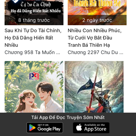
8 tháng trước
2 ngày trước
Sau Khi Tự Do Tài Chính,
Nhiều Con Nhiều Phúc,
Họ Đã Dâng Hiến Rất
Từ Cưới Vợ Bắt Đầu
Nhiều
Tranh Bá Thiên Hạ
Chương 958 Ta Muốn Cùng Các Cô Vĩnh Viễn Ở Bên Nhau (2) Hết
Chương 2297 Chu Du Du mang thai
Tải App Để Đọc Truyện Sớm Nhất