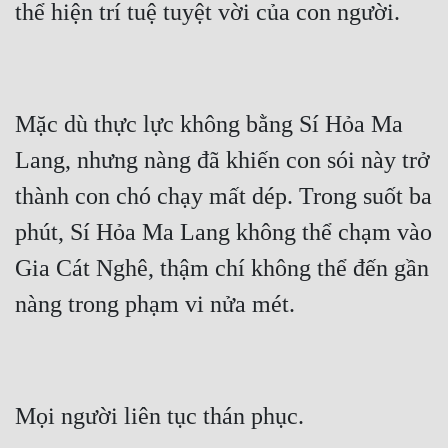
Mưu Mô
Mạt Thế
Mỹ Thực
Mặc dù thực lực không bằng Sí Hỏa Ma 
Lang, nhưng nàng đã khiến con sói này trở 
Ngôn Tình
thành con chó chạy mất dép. Trong suốt ba 
Ngược
phút, Sí Hỏa Ma Lang không thể chạm vào 
Nữ Cường
Gia Cát Nghê, thậm chí không thể đến gần 
Nữ Phụ
Phong Thủy - Tâm Linh
Phương Tây
Phản Phái
Quan Trường