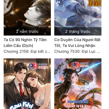
2 năm trước
2 tháng trước
Ta Có 90 Nghìn Tỷ Tiền
Cơ Duyên Của Ngươi Rất
Liếm Cẩu (Dịch)
Tốt, Ta Vui Lòng Nhận
Chương 2156: Đại kết cục!!!
Chương 7530: Đại Lục Khởi Nguyên – Kiến Thành 71