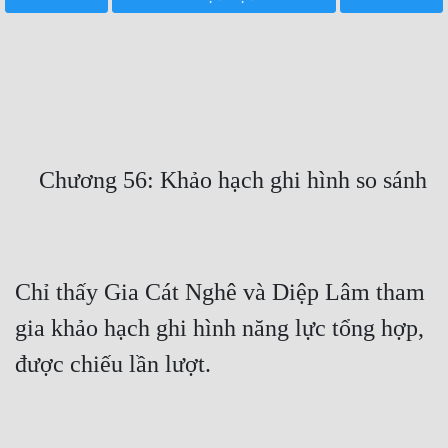
Free
Hậu Cung
Truyện Convert
Truyện Dịch
Truyện Nhập Môn
Truyện ngắn
Xa Lộ Dịch
Chỉ thấy Gia Cát Nghê và Diệp Lâm tham 
gia khảo hạch ghi hình năng lực tổng hợp, 
Cung Đấu
Cạnh Kỹ
Cổ Tiên Hiệp