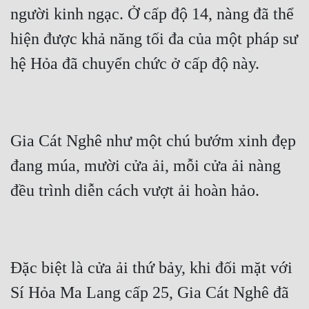
Hài Hước
người kinh ngạc. Ở cấp độ 14, nàng đã thể 
Hệ Thống
hiện được khả năng tối đa của một pháp sư 
Học Đường
Khoa Huyễn
Khoa Huyễn Không Gian
Gia Cát Nghê như một chú bướm xinh đẹp 
Kinh Dị
đang múa, mười cửa ải, mỗi cửa ải nàng 
Kiếm Hiệp
Kỳ Huyễn
Kỳ Ảo
Linh Dị
Đặc biệt là cửa ải thứ bảy, khi đối mặt với 
Làm Giàu
Sí Hỏa Ma Lang cấp 25, Gia Cát Nghê đã 
Lịch Sử