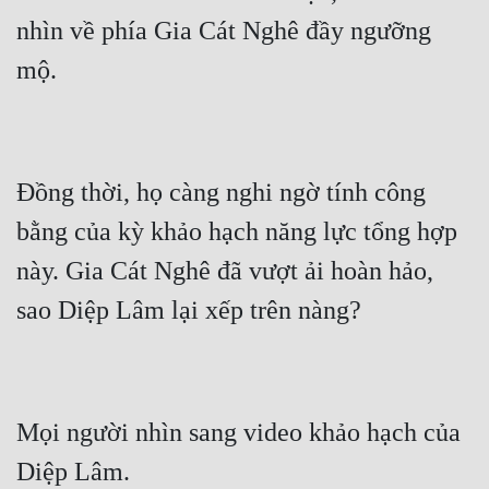
Đô Thị
nhìn về phía Gia Cát Nghê đầy ngưỡng 
Đông Phương
Đông Phương Huyền Huyễn
Đồng Nhân
Đồng thời, họ càng nghi ngờ tính công 
Cẩu Đạo Trường Sinh
bằng của kỳ khảo hạch năng lực tổng hợp 
này. Gia Cát Nghê đã vượt ải hoàn hảo, 
Ngự Thú
Truyện Nam
Truyện Nữ
Vô Địch Lưu
Mọi người nhìn sang video khảo hạch của 
Xây Dựng Thế Lực
Đam Mỹ