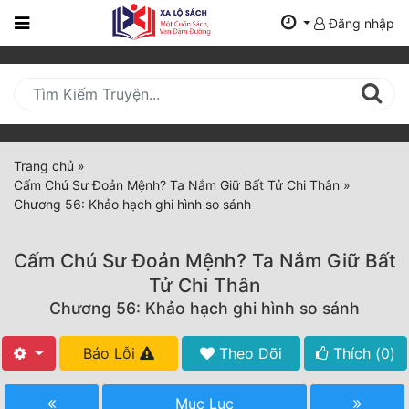
Đăng nhập
Trang
Chủ
Mới
Cập
Nhật
Trang chủ
»
(current)
Cấm Chú Sư Đoản Mệnh? Ta Nắm Giữ Bất Tử Chi Thân
»
BXH
Chương 56: Khảo hạch ghi hình so sánh
Thể Loại
Cấm Chú Sư Đoản Mệnh? Ta Nắm Giữ Bất
Tử Chi Thân
Tất Cả
Chương 56: Khảo hạch ghi hình so sánh
Truyện Mới Ra
Báo Lỗi
Theo Dõi
Thích (
0
)
Hoàn Thành
Mục Lục