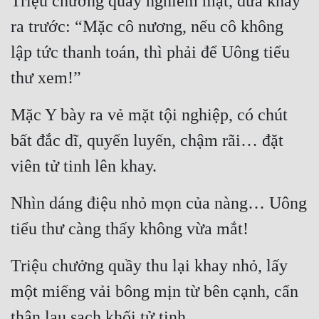
Triệu chưởng quầy nghiêm mặt, đưa khay 
Tu Chân
ra trước: “Mặc cô nương, nếu cô không 
Tu Tiên
lập tức thanh toán, thì phải để Uông tiểu 
Tội Phạm
thư xem!”
Vô Địch
Mặc Y bày ra vẻ mặt tội nghiệp, có chút 
Võ Hiệp
bất đắc dĩ, quyến luyến, chậm rãi… đặt 
Võng Du
viên tử tinh lên khay.
Xuyên Không
Nhìn dáng điệu nhỏ mọn của nàng… Uông 
Xuyên Nhanh
tiểu thư càng thấy không vừa mắt!
Xuyên Sách
Triệu chưởng quầy thu lại khay nhỏ, lấy 
Xuyên Thư
một miếng vải bông mịn từ bên cạnh, cẩn 
Điền Văn
thận lau sạch khối tử tinh.