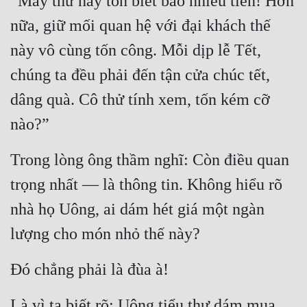
“Mấy thứ này tốn biết bao nhiêu tiền! Hơn 
nữa, giữ mối quan hệ với đại khách thế 
này vô cùng tốn công. Mỗi dịp lễ Tết, 
chúng ta đều phải đến tận cửa chúc tết, 
dâng quà. Cô thử tính xem, tốn kém cỡ 
nào?”
Trong lòng ông thầm nghĩ: Còn điều quan 
trọng nhất — là thông tin. Không hiểu rõ 
nhà họ Uông, ai dám hét giá một ngàn 
lượng cho món nhỏ thế này?
Đó chẳng phải là đùa à!
Là vì ta biết rõ: Uông tiểu thư dám mua, 