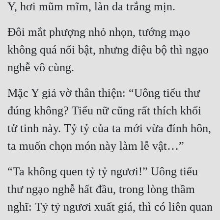
Y, hơi mũm mĩm, làn da trắng mịn.
Mưu Mô
Đôi mắt phượng nhỏ nhọn, tướng mạo 
Mạt Thế
không quá nổi bật, nhưng điệu bộ thì ngạo 
Mỹ Thực
nghễ vô cùng.
Ngôn Tình
Mặc Y giả vờ thân thiện: “Uông tiểu thư 
Ngược
đúng không? Tiểu nữ cũng rất thích khối 
Nữ Cường
tử tinh này. Tỷ tỷ của ta mới vừa đính hôn, 
Nữ Phụ
ta muốn chọn món này làm lễ vật…”
Phong Thủy - Tâm Linh
“Ta không quen tỷ tỷ ngươi!” Uông tiểu 
Phương Tây
thư ngạo nghễ hất đầu, trong lòng thầm 
Phản Phái
nghĩ: Tỷ tỷ ngươi xuất giá, thì có liên quan 
Quan Trường