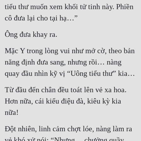
Cổ Đại
tiểu thư muốn xem khối tử tinh này. Phiền 
cô đưa lại cho tại hạ…”
Du Hí
Dã Sử
Ông đưa khay ra.
Dị Giới
Mặc Y trong lòng vui như mở cờ, theo bản 
Dị Năng
năng định đưa sang, nhưng rồi… nàng 
Gia Đấu
quay đầu nhìn kỹ vị “Uông tiểu thư” kia…
Góc Nhìn Nam
Từ đầu đến chân đều toát lên vẻ xa hoa. 
Góc Nhìn Nữ
Hơn nữa, cái kiểu điệu đà, kiêu kỳ kia 
Huyền Huyễn
nữa!
Huyền Nghi
Đột nhiên, linh cảm chợt lóe, nàng làm ra 
Huyền Ảo
vẻ khó xử nói: “Nhưng… chưởng quầy, 