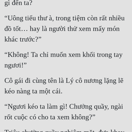
gì đến ta?
Quân Sự
“Uông tiểu thư à, trong tiệm còn rất nhiều 
Sảng Văn
đồ tốt… hay là người thử xem mấy món 
Sắc
khác trước?”
Sủng
“Không! Ta chỉ muốn xem khối trong tay 
Thanh Xuân
ngươi!”
Tiên Hiệp
Cô gái đi cùng tên là Lý cô nương lặng lẽ 
Tiểu Thuyết
kéo nàng ta một cái.
Trinh Thám
Triều Đấu
“Ngươi kéo ta làm gì! Chưởng quầy, ngài 
Trùng Sinh
rốt cuộc có cho ta xem không?”
Trọng Sinh