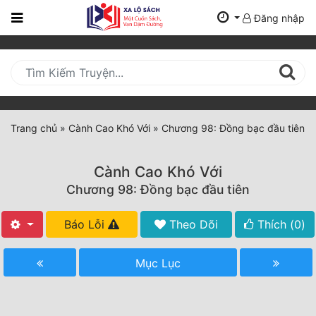
Đăng nhập
Trang
Chủ
Mới
Cập
Nhật
Trang chủ
»
Cành Cao Khó Với
»
Chương 98: Đồng bạc đầu tiên
(current)
BXH
Cành Cao Khó Với
Thể Loại
Chương 98: Đồng bạc đầu tiên
Báo Lỗi
Theo Dõi
Thích (
0
)
Tất Cả
Truyện Mới Ra
Mục Lục
Hoàn Thành