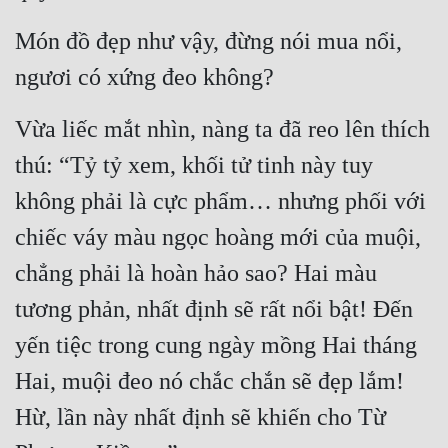
Món đồ đẹp như vậy, đừng nói mua nổi, 
Đẹp
ngươi có xứng đeo không?
Đẹp Hiệp
Vừa liếc mắt nhìn, nàng ta đã reo lên thích 
Tính Cách Nhân Vật :
thú: “Tỷ tỷ xem, khối tử tinh này tuy 
Cơ Trí
không phải là cực phẩm… nhưng phối với 
Sát Phạt Quyết Đoán
chiếc váy màu ngọc hoàng mới của muội, 
Vô Sỉ
chẳng phải là hoàn hảo sao? Hai màu 
Điềm Đạm
tương phản, nhất định sẽ rất nổi bật! Đến 
yến tiệc trong cung ngày mồng Hai tháng 
Hai, muội đeo nó chắc chắn sẽ đẹp lắm! 
Hừ, lần này nhất định sẽ khiến cho Từ 