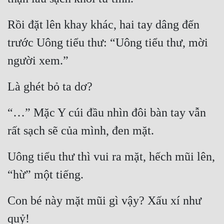
Đô Thị
Rồi đặt lên khay khác, hai tay dâng đến 
Đông Phương
trước Uông tiểu thư: “Uông tiểu thư, mời 
Đông Phương Huyền Huyễn
người xem.”
Đồng Nhân
Là ghét bỏ ta dơ?
Cẩu Đạo Trường Sinh
“…” Mặc Y cúi đầu nhìn đôi bàn tay vẫn 
Ngự Thú
rất sạch sẽ của mình, đen mặt.
Truyện Nam
Uông tiểu thư thì vui ra mặt, hếch mũi lên, 
Truyện Nữ
“hừ” một tiếng.
Vô Địch Lưu
Con bé này mặt mũi gì vậy? Xấu xí như 
Xây Dựng Thế Lực
quỷ!
Đam Mỹ