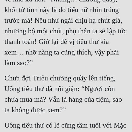
Hài Hước
khối tử tinh này là do tiểu nữ nhìn trúng 
Hệ Thống
trước mà! Nếu như ngài chịu hạ chút giá, 
Học Đường
nhượng bộ một chút, phụ thân ta sẽ lập tức 
Khoa Huyễn
thanh toán! Giờ lại để vị tiểu thư kia 
Khoa Huyễn Không Gian
xem… nhỡ nàng ta cũng thích, vậy phải 
Kinh Dị
làm sao?”
Kiếm Hiệp
Chưa đợi Triệu chưởng quầy lên tiếng, 
Kỳ Huyễn
Uông tiểu thư đã nổi giận: “Ngươi còn 
Kỳ Ảo
chưa mua mà? Vẫn là hàng của tiệm, sao 
Linh Dị
ta không được xem?”
Làm Giàu
Uông tiểu thư có lẽ cũng tầm tuổi với Mặc 
Lịch Sử