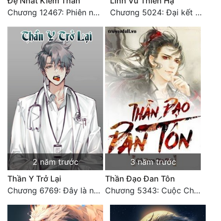
Đệ Nhất Kiếm Thần
Linh Vũ Thiên Hạ
Chương 12467: Phiên ngoại 20: Sinh nhật vui vẻ - Hoàn
Chương 5024: Đại kết cục
2 năm trước
3 năm trước
Thần Y Trở Lại
Thần Đạo Đan Tôn
Chương 6769: Đây là nơi nào?
Chương 5343: Cuộc Chiến Cấp Thứ Nhất