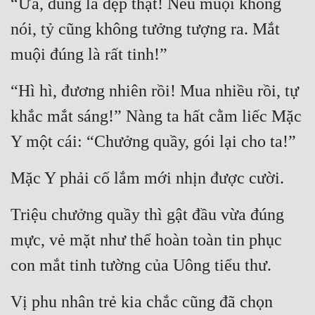
“Ừa, đúng là đẹp thật! Nếu muội không 
nói, tỷ cũng không tưởng tượng ra. Mắt 
muội đúng là rất tinh!”
“Hì hì, đương nhiên rồi! Mua nhiều rồi, tự 
khắc mắt sáng!” Nàng ta hất cằm liếc Mặc 
Y một cái: “Chưởng quầy, gói lại cho ta!”
Mặc Y phải cố lắm mới nhịn được cười.
Triệu chưởng quầy thì gật đầu vừa đúng 
mực, vẻ mặt như thể hoàn toàn tin phục 
con mắt tinh tường của Uông tiểu thư.
Vị phu nhân trẻ kia chắc cũng đã chọn 