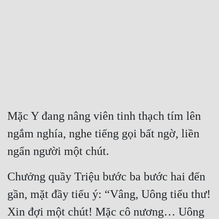
Free
Hậu Cung
Truyện Convert
Truyện Dịch
Truyện Nhập Môn
Truyện ngắn
Mặc Y đang nâng viên tinh thạch tím lên 
ngắm nghía, nghe tiếng gọi bất ngờ, liền 
Xa Lộ Dịch
ngẩn người một chút.
Cung Đấu
Chưởng quầy Triệu bước ba bước hai đến 
Cạnh Kỹ
gần, mặt đầy tiếu ý: “Vâng, Uông tiểu thư! 
Cổ Tiên Hiệp
Xin đợi một chút! Mặc cô nương… Uông 