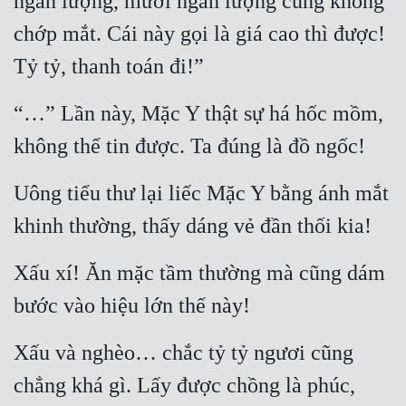
ngàn lượng, mười ngàn lượng cũng không 
chớp mắt. Cái này gọi là giá cao thì được! 
Tỷ tỷ, thanh toán đi!”
“…” Lần này, Mặc Y thật sự há hốc mồm, 
không thể tin được. Ta đúng là đồ ngốc!
Uông tiểu thư lại liếc Mặc Y bằng ánh mắt 
khinh thường, thấy dáng vẻ đần thối kia!
Xấu xí! Ăn mặc tầm thường mà cũng dám 
bước vào hiệu lớn thế này!
Xấu và nghèo… chắc tỷ tỷ ngươi cũng 
chẳng khá gì. Lấy được chồng là phúc, 