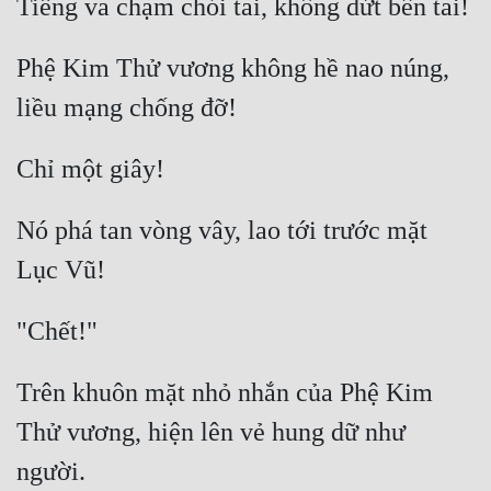
Mưu Mô
Phệ Kim Thử vương không hề nao núng, 
Mạt Thế
Mỹ Thực
Ngôn Tình
Ngược
Nó phá tan vòng vây, lao tới trước mặt 
Nữ Cường
Nữ Phụ
Phong Thủy - Tâm Linh
Trên khuôn mặt nhỏ nhắn của Phệ Kim 
Phương Tây
Thử vương, hiện lên vẻ hung dữ như 
Phản Phái
Quan Trường