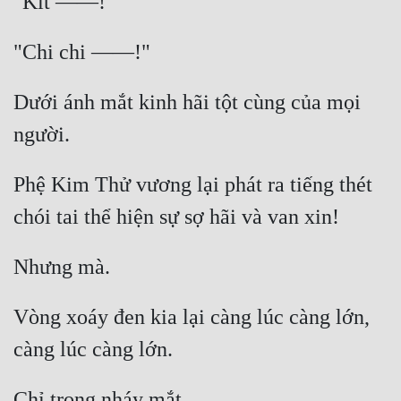
Đẹp
Đẹp Hiệp
Dưới ánh mắt kinh hãi tột cùng của mọi 
Tính Cách Nhân Vật :
Cơ Trí
Phệ Kim Thử vương lại phát ra tiếng thét 
Sát Phạt Quyết Đoán
Vô Sỉ
Điềm Đạm
Vòng xoáy đen kia lại càng lúc càng lớn, 