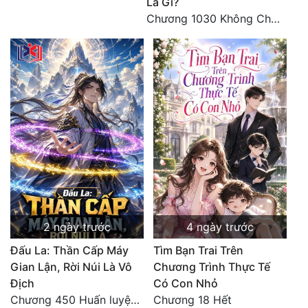
Là Gì?
Chương 1030 Không Chi Hoàng Nguyên Đại Hư
2 ngày trước
4 ngày trước
Đấu La: Thần Cấp Máy
Tìm Bạn Trai Trên
Gian Lận, Rời Núi Là Vô
Chương Trình Thực Tế
Địch
Có Con Nhỏ
Chương 450 Huấn luyện thực chiến, Long Linh Cơ đối chiến bốn người Cổ Nguyệt và Vũ Lân!
Chương 18 Hết