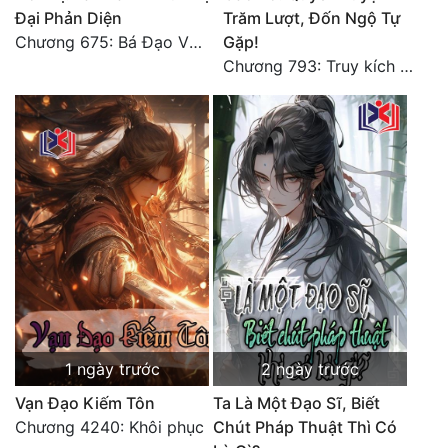
Đại Phản Diện
Trăm Lượt, Đốn Ngộ Tự
Chương 675: Bá Đạo Vương Gia
Gặp!
Chương 793: Truy kích (2)
1 ngày trước
2 ngày trước
Vạn Đạo Kiếm Tôn
Ta Là Một Đạo Sĩ, Biết
Chương 4240: Khôi phục
Chút Pháp Thuật Thì Có