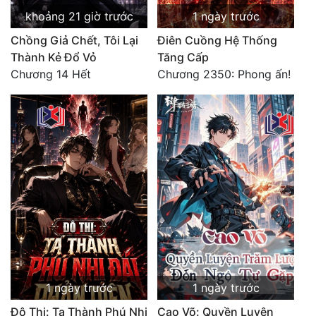
khoảng 21 giờ trước
1 ngày trước
Chồng Giả Chết, Tôi Lại
Điên Cuồng Hệ Thống
Thành Kẻ Đổ Vỏ
Tăng Cấp
Chương 14 Hết
Chương 2350: Phong ấn!
1 ngày trước
1 ngày trước
Đô Thị: Ta Thành Phú Nhị
Cao Võ: Quyền Luyện