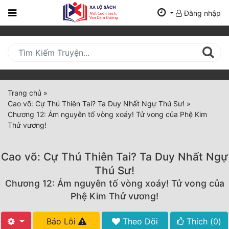
Đăng nhập
Trang
Chủ
Mới
Cập
Nhật
Trang chủ
»
(current)
Cao võ: Cự Thú Thiên Tai? Ta Duy Nhất Ngự Thú Sư!
»
BXH
Chương 12: Ám nguyên tố vòng xoáy! Tử vong của Phệ Kim
Thử vương!
Thể Loại
Cao võ: Cự Thú Thiên Tai? Ta Duy Nhất Ngự
Tất Cả
Thú Sư!
Chương 12: Ám nguyên tố vòng xoáy! Tử vong của
Truyện Mới Ra
Phệ Kim Thử vương!
Hoàn Thành
Báo Lỗi
Theo Dõi
Thích (
0
)