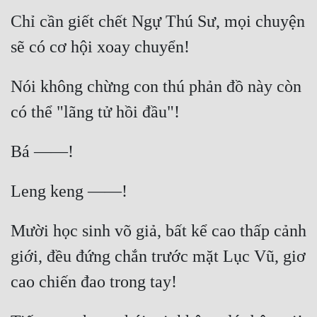
Hài Hước
Chỉ cần giết chết Ngự Thú Sư, mọi chuyện 
Hệ Thống
Học Đường
Nói không chừng con thú phản đồ này còn 
Khoa Huyễn
Khoa Huyễn Không Gian
Kinh Dị
Kiếm Hiệp
Kỳ Huyễn
Mười học sinh võ giả, bất kể cao thấp cảnh 
Kỳ Ảo
giới, đều đứng chắn trước mặt Lục Vũ, giơ 
Linh Dị
Làm Giàu
Lịch Sử