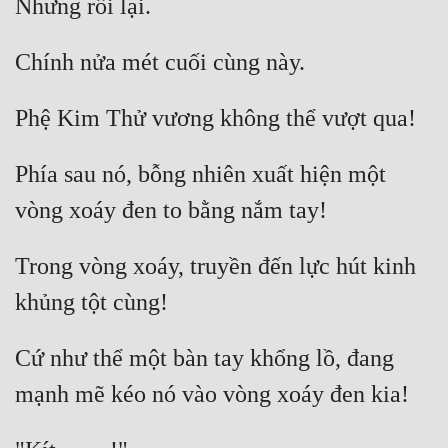
Đô Thị
Đông Phương
Đông Phương Huyền Huyễn
Đồng Nhân
Phía sau nó, bỗng nhiên xuất hiện một 
Cẩu Đạo Trường Sinh
Ngự Thú
Trong vòng xoáy, truyền đến lực hút kinh 
Truyện Nam
Truyện Nữ
Cứ như thể một bàn tay khổng lồ, đang 
Vô Địch Lưu
Xây Dựng Thế Lực
Đam Mỹ