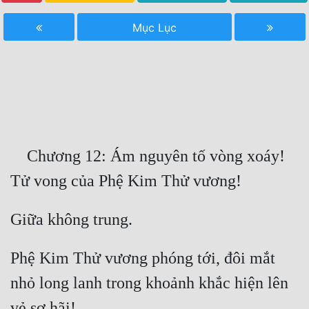
Free
Mục Lục
Hậu Cung
Truyện Convert
Truyện Dịch
Truyện Nhập Môn
    Chương 12: Ám nguyên tố vòng xoáy! 
Truyện ngắn
Xa Lộ Dịch
Cung Đấu
Phệ Kim Thử vương phóng tới, đôi mắt 
Cạnh Kỹ
nhỏ long lanh trong khoảnh khắc hiện lên 
Cổ Tiên Hiệp