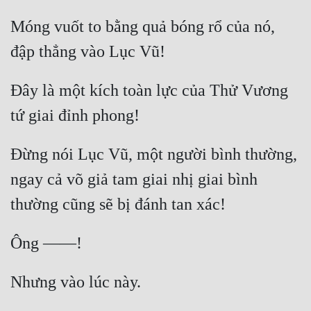
Quân Sự
Móng vuốt to bằng quả bóng rổ của nó, 
Sảng Văn
Sắc
Đây là một kích toàn lực của Thử Vương 
Sủng
Thanh Xuân
Đừng nói Lục Vũ, một người bình thường, 
Tiên Hiệp
ngay cả võ giả tam giai nhị giai bình 
Tiểu Thuyết
Trinh Thám
Triều Đấu
Trùng Sinh
Trọng Sinh