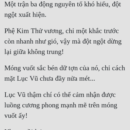
Một trận ba động nguyên tố khó hiểu, đột 
Tu Chân
Tu Tiên
Phệ Kim Thử vương, chỉ một khắc trước 
Tội Phạm
còn nhanh như gió, vậy mà đột ngột dừng 
Vô Địch
Võ Hiệp
Võng Du
Móng vuốt sắc bén dữ tợn của nó, chỉ cách 
Xuyên Không
Xuyên Nhanh
Lục Vũ thậm chí có thể cảm nhận được 
Xuyên Sách
luồng cương phong mạnh mẽ trên móng 
Xuyên Thư
Điền Văn