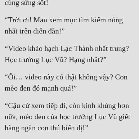
Đô Thị
Đông Phương
“Trời ơi! Mau xem mục tìm kiếm nóng 
Đông Phương Huyền Huyễn
Đồng Nhân
“Video khảo hạch Lạc Thành nhất trung? 
Cẩu Đạo Trường Sinh
“Ối… video này có thật không vậy? Con 
Ngự Thú
Truyện Nam
Truyện Nữ
“Cậu cứ xem tiếp đi, còn kinh khủng hơn 
Vô Địch Lưu
nữa, mèo đen của học trưởng Lục Vũ giết 
Xây Dựng Thế Lực
Đam Mỹ