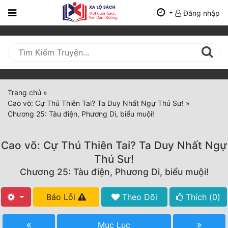
Đăng nhập
Trang
Chủ
Mới
Cập
Nhật
Trang chủ
»
(current)
Cao võ: Cự Thú Thiên Tai? Ta Duy Nhất Ngự Thú Sư!
»
BXH
Chương 25: Tàu điện, Phương Di, biểu muội!
Thể Loại
Cao võ: Cự Thú Thiên Tai? Ta Duy Nhất Ngự
Thú Sư!
Tất Cả
Chương 25: Tàu điện, Phương Di, biểu muội!
Truyện Mới Ra
Báo Lỗi
Theo Dõi
Thích (
0
)
Hoàn Thành
Mục Lục