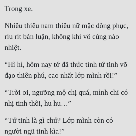
Cổ Đại
Du Hí
Nhiều thiếu nam thiếu nữ mặc đồng phục, 
Dã Sử
ríu rít bàn luận, không khí vô cùng náo 
Dị Giới
Dị Năng
“Hì hì, hôm nay tớ đã thức tỉnh tứ tinh võ 
Gia Đấu
Góc Nhìn Nam
Góc Nhìn Nữ
“Trời ơi, ngưỡng mộ chị quá, mình chỉ có 
Huyền Huyễn
Huyền Nghi
“Tứ tinh là gì chứ? Lớp mình còn có 
Huyền Ảo