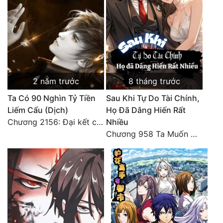
2 năm trước
8 tháng trước
Ta Có 90 Nghìn Tỷ Tiền
Sau Khi Tự Do Tài Chính,
Liếm Cẩu (Dịch)
Họ Đã Dâng Hiến Rất
Chương 2156: Đại kết cục!!!
Nhiều
Chương 958 Ta Muốn Cùng Các Cô Vĩnh Viễn Ở Bên Nhau (2) Hết