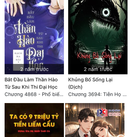
2 năm trước
2 năm trước
Bắt Đầu Làm Thần Hào
Khủng Bố Sống Lại
Từ Sau Khi Thi Đại Học
(Dịch)
Chương 4868 - Phổ biến Hạ Quốc tệ!
Chương 3694: Tiễn Họ Đoạn Đường Cuối - Hoàn