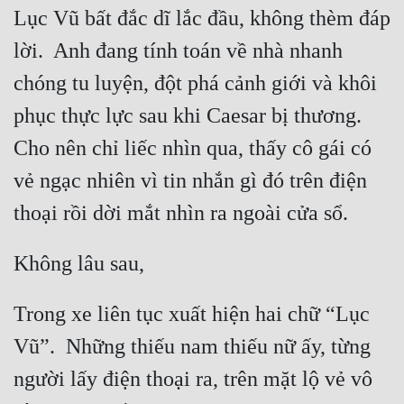
Lục Vũ bất đắc dĩ lắc đầu, không thèm đáp 
Tu Chân
lời.  Anh đang tính toán về nhà nhanh 
Tu Tiên
chóng tu luyện, đột phá cảnh giới và khôi 
Tội Phạm
phục thực lực sau khi Caesar bị thương.  
Vô Địch
Cho nên chỉ liếc nhìn qua, thấy cô gái có 
Võ Hiệp
vẻ ngạc nhiên vì tin nhắn gì đó trên điện 
Võng Du
Xuyên Không
Xuyên Nhanh
Xuyên Sách
Trong xe liên tục xuất hiện hai chữ “Lục 
Vũ”.  Những thiếu nam thiếu nữ ấy, từng 
Xuyên Thư
người lấy điện thoại ra, trên mặt lộ vẻ vô 
Điền Văn