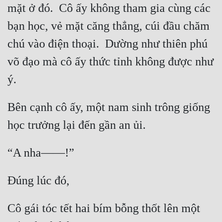
mặt ở đó.  Cô ấy không tham gia cùng các 
Mưu Mô
bạn học, vẻ mặt căng thẳng, cúi đầu chăm 
Mạt Thế
chú vào điện thoại.  Dường như thiên phú 
Mỹ Thực
võ đạo mà cô ấy thức tỉnh không được như 
Ngôn Tình
Ngược
Bên cạnh cô ấy, một nam sinh trông giống 
Nữ Cường
Nữ Phụ
Phong Thủy - Tâm Linh
Phương Tây
Phản Phái
Cô gái tóc tết hai bím bỗng thốt lên một 
Quan Trường