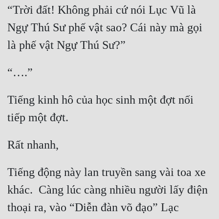
“Trời đất! Không phải cứ nói Lục Vũ là 
Đẹp
Ngự Thú Sư phế vật sao? Cái này mà gọi 
Đẹp Hiệp
Tính Cách Nhân Vật :
Cơ Trí
Tiếng kinh hô của học sinh một đợt nối 
Sát Phạt Quyết Đoán
Vô Sỉ
Điềm Đạm
Tiếng động này lan truyền sang vài toa xe 
khác.  Càng lúc càng nhiều người lấy điện 
thoại ra, vào “Diễn đàn võ đạo” Lạc 