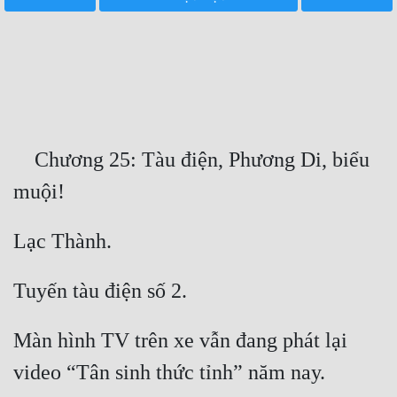
Free
Hậu Cung
Truyện Convert
Truyện Dịch
    Chương 25: Tàu điện, Phương Di, biểu 
Truyện Nhập Môn
Truyện ngắn
Xa Lộ Dịch
Cung Đấu
Màn hình TV trên xe vẫn đang phát lại 
Cạnh Kỹ
Cổ Tiên Hiệp