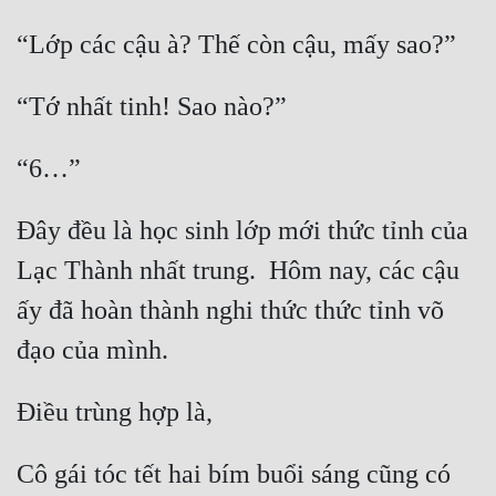
Hài Hước
Hệ Thống
Học Đường
Khoa Huyễn
Khoa Huyễn Không Gian
Đây đều là học sinh lớp mới thức tỉnh của 
Kinh Dị
Lạc Thành nhất trung.  Hôm nay, các cậu 
Kiếm Hiệp
ấy đã hoàn thành nghi thức thức tỉnh võ 
Kỳ Huyễn
Kỳ Ảo
Linh Dị
Làm Giàu
Cô gái tóc tết hai bím buổi sáng cũng có 
Lịch Sử