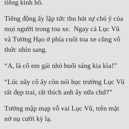
Quân Sự
Tiếng động ấy lập tức thu hút sự chú ý của 
Sảng Văn
mọi người trong toa xe.  Ngay cả Lục Vũ 
Sắc
và Tưởng Hạo ở phía cuối toa xe cũng vô 
Sủng
Thanh Xuân
Tiên Hiệp
Tiểu Thuyết
“Lúc nãy cô ấy còn nói học trưởng Lục Vũ 
Trinh Thám
Triều Đấu
Tưởng mập mạp vỗ vai Lục Vũ, trên mặt 
Trùng Sinh
Trọng Sinh