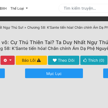
urrent)
BXH
Thể Loại
ất Ngự Thú Sư!
»
Chương 58: K'Sante tiến hóa! Chân chính Ám Dạ P
 võ: Cự Thú Thiên Tai? Ta Duy Nhất Ngự Thú
 58: K'Sante tiến hóa! Chân chính Ám Dạ Phệ Nguy
Báo Lỗi
Theo Dõi
Thích (
0
)
Mục Lục