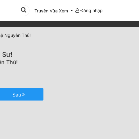
Đăng nhập
Truyện Vừa Xem
hệ Nguyên Thú!
 Sư!
ên Thú!
Sau