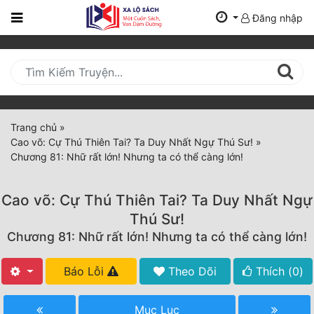
Đăng nhập
Trang
Chủ
Mới
Cập
Nhật
Trang chủ
»
(current)
Cao võ: Cự Thú Thiên Tai? Ta Duy Nhất Ngự Thú Sư!
»
BXH
Chương 81: Nhữ rất lớn! Nhưng ta có thể càng lớn!
Thể Loại
Cao võ: Cự Thú Thiên Tai? Ta Duy Nhất Ngự
Thú Sư!
Tất Cả
Chương 81: Nhữ rất lớn! Nhưng ta có thể càng lớn!
Truyện Mới Ra
Báo Lỗi
Theo Dõi
Thích (
0
)
Hoàn Thành
Mục Lục