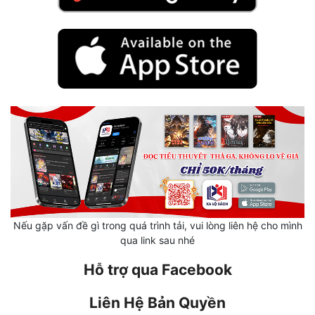
Hài Hước
Hệ Thống
Học Đường
Khoa Huyễn
Khoa Huyễn Không Gian
Kinh Dị
Kiếm Hiệp
Kỳ Huyễn
Nếu gặp vấn đề gì trong quá trình tải, vui lòng liên hệ cho mình
Kỳ Ảo
qua link sau nhé
Linh Dị
Hỗ trợ qua Facebook
Làm Giàu
Liên Hệ Bản Quyền
Lịch Sử