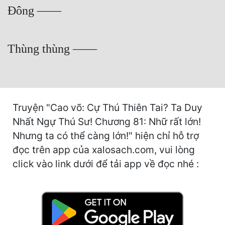
Cổ Đại
Đông ——
Du Hí
Thùng thùng ——
Dã Sử
Dị Giới
Dị Năng
Truyện "Cao võ: Cự Thú Thiên Tai? Ta Duy
Gia Đấu
Nhất Ngự Thú Sư! Chương 81: Nhữ rất lớn!
Góc Nhìn Nam
Nhưng ta có thể càng lớn!" hiện chỉ hỗ trợ
Góc Nhìn Nữ
đọc trên app của xalosach.com, vui lòng
click vào link dưới để tải app về đọc nhé :
Huyền Huyễn
Huyền Nghi
Huyền Ảo