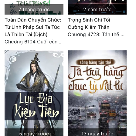
7 tháng trước
2 năm trước
Quân Sự
Toàn Dân Chuyển Chức:
Trọng Sinh Chi Tối
Sảng Văn
Tử Linh Pháp Sư! Ta Tức
Cường Kiếm Thần
Sắc
Là Thiên Tai (Dịch)
Chương 4728: Tân thế giới (đại kết cục) (10)
Chương 6104 Cuối cùng (HẾT)
Sủng
Thanh Xuân
Tiên Hiệp
Tiểu Thuyết
Trinh Thám
Triều Đấu
Trùng Sinh
Trọng Sinh
5 ngày trước
13 ngày trước