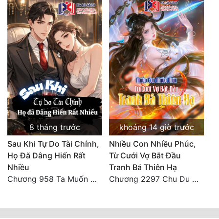
8 tháng trước
khoảng 14 giờ trước
Sau Khi Tự Do Tài Chính,
Nhiều Con Nhiều Phúc,
Họ Đã Dâng Hiến Rất
Từ Cưới Vợ Bắt Đầu
Nhiều
Tranh Bá Thiên Hạ
Chương 958 Ta Muốn Cùng Các Cô Vĩnh Viễn Ở Bên Nhau (2) Hết
Chương 2297 Chu Du Du mang thai