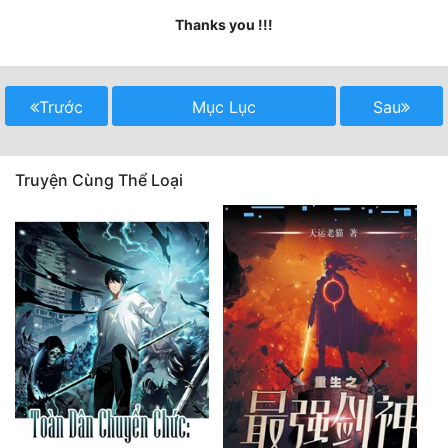
Thanks you !!!
Mưu Mô
Mạt Thế
Trước
Mục Lục
Sau
Mỹ Thực
Ngôn Tình
Truyện Cùng Thể Loại
Ngược
Nữ Cường
Nữ Phụ
Phong Thủy - Tâm Linh
Phương Tây
Phản Phái
Quan Trường