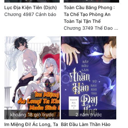
Tu Chân
Lục Địa Kiện Tiên (Dịch)
Toàn Cầu Băng Phong :
Chương 4987 Cảnh báo
Ta Chế Tạo Phòng An
Tu Tiên
Toàn Tại Tận Thế
Chương 3749 Thế Đao xuất kích
Tội Phạm
Vô Địch
Võ Hiệp
Võng Du
Xuyên Không
Xuyên Nhanh
Xuyên Sách
Xuyên Thư
khoảng 18 giờ trước
2 năm trước
Điền Văn
Im Miệng Đi! Ác Long, Ta
Bắt Đầu Làm Thần Hào