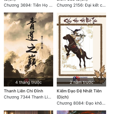
Chương 3694: Tiễn Họ Đoạn Đường Cuối - Hoàn
Chương 2156: Đại kết cục!!!
Đẹp
Đẹp Hiệp
Tính Cách Nhân Vật :
Cơ Trí
Sát Phạt Quyết Đoán
Vô Sỉ
Điềm Đạm
4 tháng trước
2 năm trước
Thanh Liên Chi Đỉnh
Kiếm Đạo Đệ Nhất Tiên
Chương 7344 Thanh Liên đỉnh (Đại kết cục) (2) HẾT.
(Dịch)
Chương 8084: Đạo không bờ bến (Đại kết cục) (10)