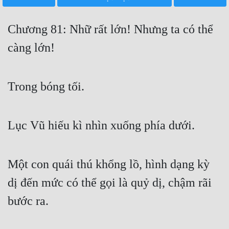
Free
Chương 81: Nhữ rất lớn! Nhưng ta có thể
Hậu Cung
càng lớn!
Truyện Convert
Truyện Dịch
Trong bóng tối.
Truyện Nhập Môn
Truyện ngắn
Lục Vũ hiếu kì nhìn xuống phía dưới.
Xa Lộ Dịch
Một con quái thú khổng lồ, hình dạng kỳ
Cung Đấu
dị đến mức có thể gọi là quỷ dị, chậm rãi
Cạnh Kỹ
bước ra.
Cổ Tiên Hiệp