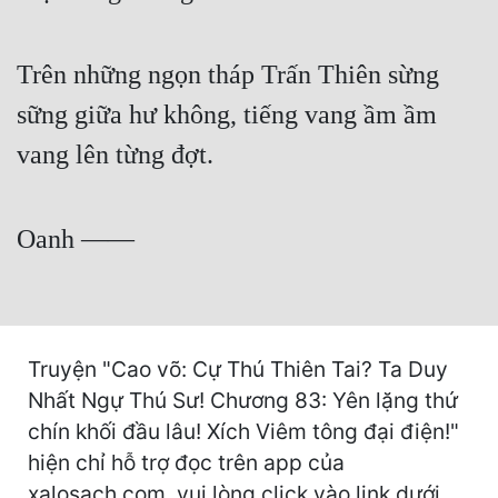
Cổ Đại
Du Hí
Trên những ngọn tháp Trấn Thiên sừng
Dã Sử
sững giữa hư không, tiếng vang ầm ầm
Dị Giới
vang lên từng đợt.
Dị Năng
Oanh ——
Gia Đấu
Góc Nhìn Nam
Góc Nhìn Nữ
Truyện "Cao võ: Cự Thú Thiên Tai? Ta Duy
Huyền Huyễn
Nhất Ngự Thú Sư! Chương 83: Yên lặng thứ
Huyền Nghi
chín khối đầu lâu! Xích Viêm tông đại điện!"
hiện chỉ hỗ trợ đọc trên app của
Huyền Ảo
xalosach.com, vui lòng click vào link dưới