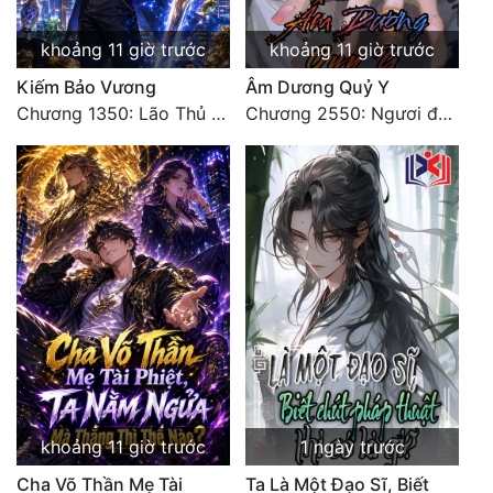
khoảng 11 giờ trước
khoảng 11 giờ trước
Kiếm Bảo Vương
Âm Dương Quỷ Y
Chương 1350: Lão Thủ (4/5)
Chương 2550: Ngươi đoán xem
khoảng 11 giờ trước
1 ngày trước
Cha Võ Thần Mẹ Tài
Ta Là Một Đạo Sĩ, Biết