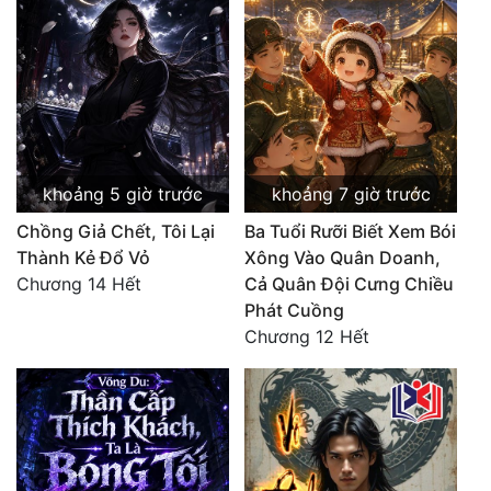
Quân Sự
Sảng Văn
Sắc
Sủng
khoảng 5 giờ trước
khoảng 7 giờ trước
Thanh Xuân
Chồng Giả Chết, Tôi Lại
Ba Tuổi Rưỡi Biết Xem Bói
Tiên Hiệp
Thành Kẻ Đổ Vỏ
Xông Vào Quân Doanh,
Chương 14 Hết
Cả Quân Đội Cưng Chiều
Tiểu Thuyết
Phát Cuồng
Chương 12 Hết
Trinh Thám
Triều Đấu
Trùng Sinh
Trọng Sinh