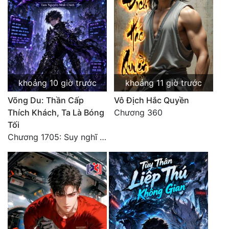
Tu Chân
Tu Tiên
Tội Phạm
Vô Địch
khoảng 10 giờ trước
khoảng 11 giờ trước
Võ Hiệp
Võng Du: Thần Cấp
Vô Địch Hắc Quyền
Thích Khách, Ta Là Bóng
Chương 360
Võng Du
Tối
Xuyên Không
Chương 1705: Suy nghĩ sinh tồn của Vô Danh Tuyết!
Xuyên Nhanh
Xuyên Sách
Xuyên Thư
Điền Văn