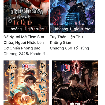
Đô Thị
Đông Phương
Đông Phương Huyền Huyễn
khoảng 11 giờ trước
khoảng 11 giờ trước
Đồng Nhân
Để Ngươi Mở Tiệm Sửa
Tùy Thân Liệp Thú
Chữa, Ngươi Nhấc Lên
Không Gian
Cơ Chiến Phong Bạo
Chương 850 Tổ Trùng
Cẩu Đạo Trường Sinh
Chương 2425: Khoản đầu tư của Tượng Chủ!! Nỗi nghi hoặc của Tô Bạch!
Ngự Thú
Truyện Nam
Truyện Nữ
Vô Địch Lưu
Xây Dựng Thế Lực
Đam Mỹ