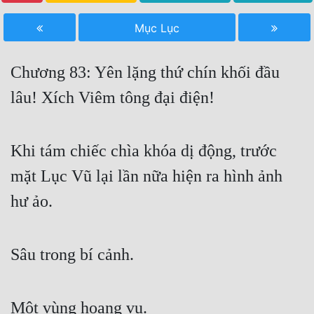
Free
Mục Lục
Hậu Cung
Chương 83: Yên lặng thứ chín khối đầu
Truyện Convert
lâu! Xích Viêm tông đại điện!
Truyện Dịch
Truyện Nhập Môn
Khi tám chiếc chìa khóa dị động, trước
Truyện ngắn
mặt Lục Vũ lại lần nữa hiện ra hình ảnh
Xa Lộ Dịch
hư ảo.
Cung Đấu
Sâu trong bí cảnh.
Cạnh Kỹ
Cổ Tiên Hiệp
Một vùng hoang vu.