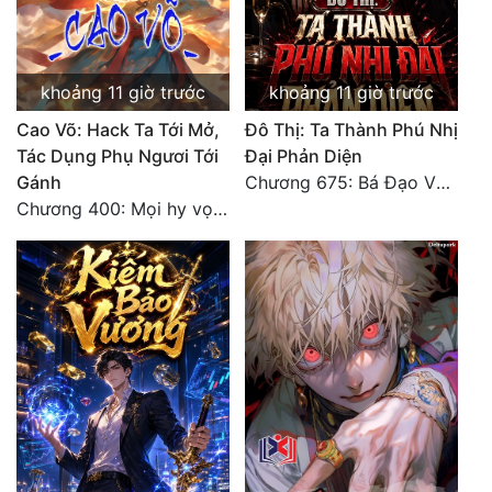
Đẹp
Đẹp Hiệp
khoảng 11 giờ trước
khoảng 11 giờ trước
Cao Võ: Hack Ta Tới Mở,
Đô Thị: Ta Thành Phú Nhị
Tính Cách Nhân Vật :
Tác Dụng Phụ Ngươi Tới
Đại Phản Diện
Gánh
Chương 675: Bá Đạo Vương Gia
Cơ Trí
Chương 400: Mọi hy vọng đặt trên Tô Mặc!
Sát Phạt Quyết Đoán
Vô Sỉ
Điềm Đạm