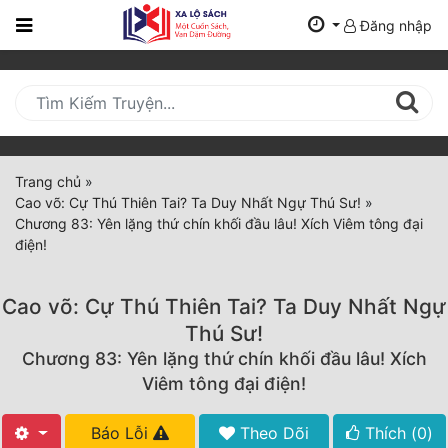
Đăng nhập
Trang
Chủ
Mới
Cập
Nhật
Trang chủ
»
(current)
Cao võ: Cự Thú Thiên Tai? Ta Duy Nhất Ngự Thú Sư!
»
BXH
Chương 83: Yên lặng thứ chín khối đầu lâu! Xích Viêm tông đại
điện!
Thể Loại
Cao võ: Cự Thú Thiên Tai? Ta Duy Nhất Ngự
Tất Cả
Thú Sư!
Chương 83: Yên lặng thứ chín khối đầu lâu! Xích
Truyện Mới Ra
Viêm tông đại điện!
Hoàn Thành
Báo Lỗi
Theo Dõi
Thích (
0
)