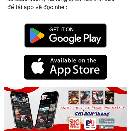
Hài Hước
để tải app về đọc nhé :
Hệ Thống
Học Đường
Khoa Huyễn
Khoa Huyễn Không Gian
Kinh Dị
Kiếm Hiệp
Kỳ Huyễn
Kỳ Ảo
Linh Dị
Làm Giàu
Lịch Sử