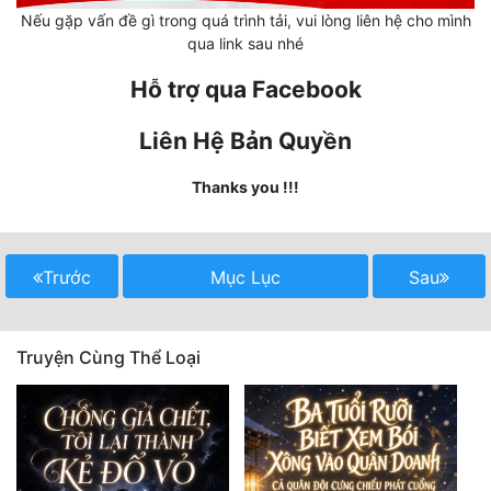
Nếu gặp vấn đề gì trong quá trình tải, vui lòng liên hệ cho mình
Mưu Mô
qua link sau nhé
Hỗ trợ qua Facebook
Mạt Thế
Mỹ Thực
Liên Hệ Bản Quyền
Ngôn Tình
Thanks you !!!
Ngược
Nữ Cường
Trước
Mục Lục
Sau
Nữ Phụ
Phong Thủy - Tâm Linh
Truyện Cùng Thể Loại
Phương Tây
Phản Phái
Quan Trường