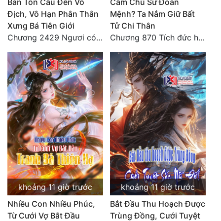
Bản Tôn Cẩu Đến Vô
Cấm Chú Sư Đoản
Địch, Vô Hạn Phân Thân
Mệnh? Ta Nắm Giữ Bất
Quân Sự
Xưng Bá Tiên Giới
Tử Chi Thân
Sảng Văn
Chương 2429 Ngươi có tuệ nhãn? Ta có...
Chương 870 Tích đức hành thiện
Sắc
Sủng
Thanh Xuân
Tiên Hiệp
Tiểu Thuyết
Trinh Thám
Triều Đấu
khoảng 11 giờ trước
khoảng 11 giờ trước
Trùng Sinh
Nhiều Con Nhiều Phúc,
Bắt Đầu Thu Hoạch Được
Trọng Sinh
Từ Cưới Vợ Bắt Đầu
Trùng Đồng, Cưới Tuyệt