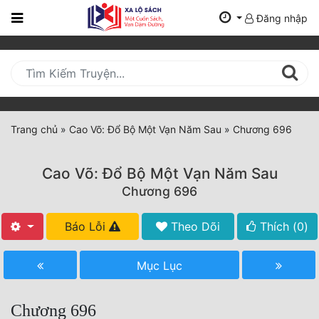
Đăng nhập
Trang
Chủ
Mới
Cập
Nhật
Trang chủ
»
Cao Võ: Đổ Bộ Một Vạn Năm Sau
»
Chương 696
(current)
BXH
Cao Võ: Đổ Bộ Một Vạn Năm Sau
Thể Loại
Chương 696
Báo Lỗi
Theo Dõi
Thích (
0
)
Tất Cả
Truyện Mới Ra
Mục Lục
Hoàn Thành
Chương 696