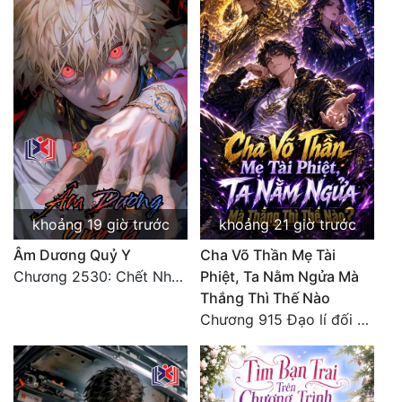
Đẹp
Đẹp Hiệp
Tính Cách Nhân Vật :
Cơ Trí
Sát Phạt Quyết Đoán
khoảng 19 giờ trước
khoảng 21 giờ trước
Vô Sỉ
Âm Dương Quỷ Y
Cha Võ Thần Mẹ Tài
Điềm Đạm
Chương 2530: Chết Như Thế Nào
Phiệt, Ta Nằm Ngửa Mà
Thắng Thì Thế Nào
Chương 915 Đạo lí đối nhân xử thế! Ta biết làm cơm là chuyện rất kỳ quái sao?