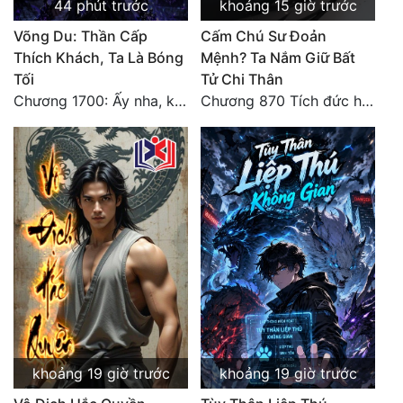
44 phút trước
khoảng 15 giờ trước
Quân Sự
Võng Du: Thần Cấp
Cấm Chú Sư Đoản
Thích Khách, Ta Là Bóng
Mệnh? Ta Nắm Giữ Bất
Sảng Văn
Tối
Tử Chi Thân
Sắc
Chương 1700: Ấy nha, không có chuyện gì!
Chương 870 Tích đức hành thiện
Sủng
Thanh Xuân
Tiên Hiệp
Tiểu Thuyết
Trinh Thám
Triều Đấu
Trùng Sinh
khoảng 19 giờ trước
khoảng 19 giờ trước
Trọng Sinh