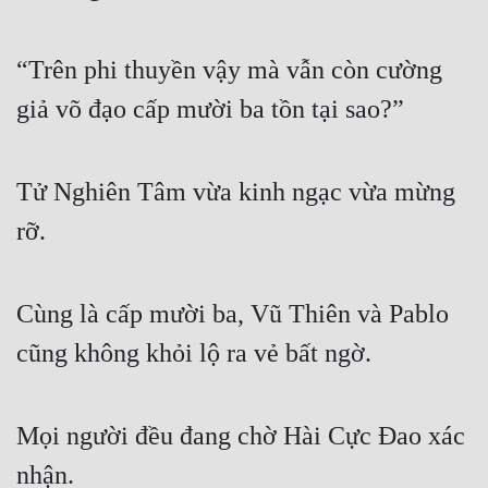
Free
“Trên phi thuyền vậy mà vẫn còn cường
Hậu Cung
giả võ đạo cấp mười ba tồn tại sao?”
Truyện Convert
Truyện Dịch
Tử Nghiên Tâm vừa kinh ngạc vừa mừng
Truyện Nhập Môn
rỡ.
Truyện ngắn
Xa Lộ Dịch
Cùng là cấp mười ba, Vũ Thiên và Pablo
cũng không khỏi lộ ra vẻ bất ngờ.
Cung Đấu
Cạnh Kỹ
Mọi người đều đang chờ Hài Cực Đao xác
Cổ Tiên Hiệp
nhận.