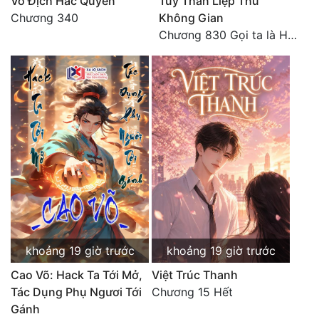
Vô Địch Hắc Quyền
Tùy Thân Liệp Thú
Tu Chân
Chương 340
Không Gian
Chương 830 Gọi ta là Hòa Sa
Tu Tiên
Tội Phạm
Vô Địch
Võ Hiệp
Võng Du
Xuyên Không
Xuyên Nhanh
Xuyên Sách
khoảng 19 giờ trước
khoảng 19 giờ trước
Xuyên Thư
Cao Võ: Hack Ta Tới Mở,
Việt Trúc Thanh
Tác Dụng Phụ Ngươi Tới
Chương 15 Hết
Điền Văn
Gánh