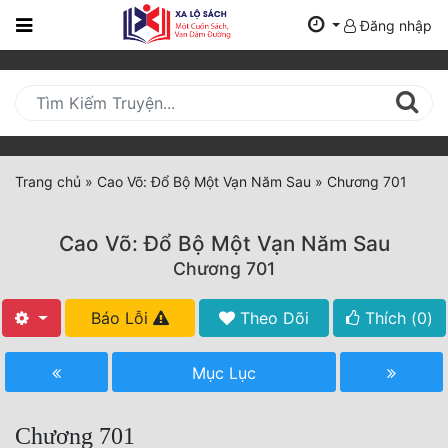
Đăng nhập
Trang
Chủ
Mới
Cập
Nhật
Trang chủ
»
Cao Võ: Đổ Bộ Một Vạn Năm Sau
»
Chương 701
(current)
BXH
Cao Võ: Đổ Bộ Một Vạn Năm Sau
Thể Loại
Chương 701
Báo Lỗi
Theo Dõi
Thích (
0
)
Tất Cả
Truyện Mới Ra
Mục Lục
Hoàn Thành
Chương 701