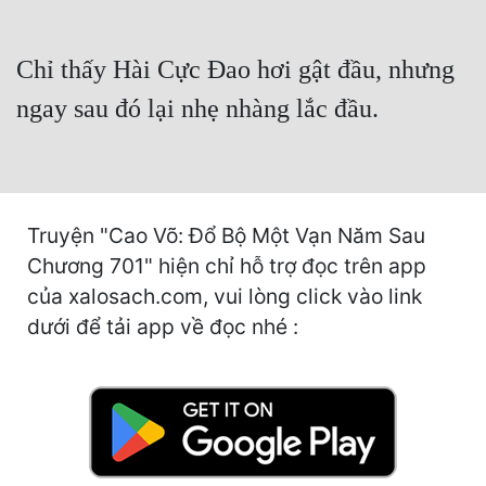
Cổ Đại
Du Hí
Chỉ thấy Hài Cực Đao hơi gật đầu, nhưng
Dã Sử
ngay sau đó lại nhẹ nhàng lắc đầu.
Dị Giới
Dị Năng
Truyện "Cao Võ: Đổ Bộ Một Vạn Năm Sau
Gia Đấu
Chương 701" hiện chỉ hỗ trợ đọc trên app
Góc Nhìn Nam
của xalosach.com, vui lòng click vào link
Góc Nhìn Nữ
dưới để tải app về đọc nhé :
Huyền Huyễn
Huyền Nghi
Huyền Ảo