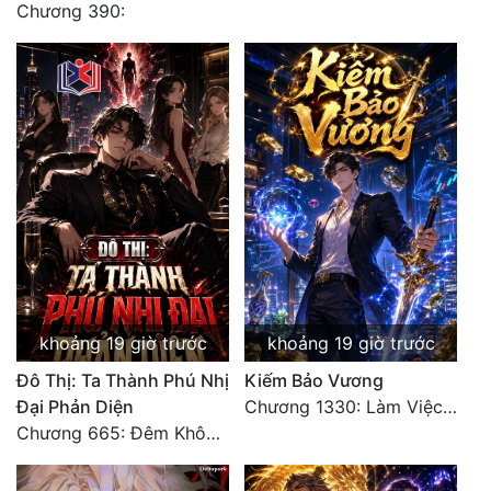
Chương 390:
Đô Thị
Đông Phương
Đông Phương Huyền Huyễn
Đồng Nhân
Cẩu Đạo Trường Sinh
Ngự Thú
Truyện Nam
khoảng 19 giờ trước
khoảng 19 giờ trước
Truyện Nữ
Đô Thị: Ta Thành Phú Nhị
Kiếm Bảo Vương
Vô Địch Lưu
Đại Phản Diện
Chương 1330: Làm Việc Rồi (4/5)
Chương 665: Đêm Không Dấu Vết
Xây Dựng Thế Lực
Đam Mỹ