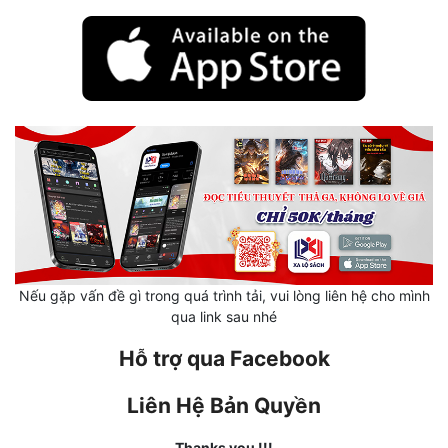
Hài Hước
Hệ Thống
Học Đường
Khoa Huyễn
Khoa Huyễn Không Gian
Kinh Dị
Kiếm Hiệp
Kỳ Huyễn
Nếu gặp vấn đề gì trong quá trình tải, vui lòng liên hệ cho mình
qua link sau nhé
Kỳ Ảo
Hỗ trợ qua Facebook
Linh Dị
Liên Hệ Bản Quyền
Làm Giàu
Lịch Sử
Thanks you !!!