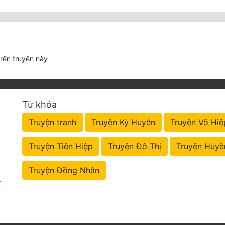
trên truyện này
Từ khóa
Truyện tranh
Truyện Kỳ Huyễn
Truyện Võ Hiệ
Truyện Tiên Hiệp
Truyện Đô Thị
Truyện Huyề
Truyện Đồng Nhân
t