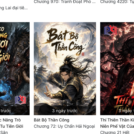
Chương 970: Tranh Đoạt Phó Cung Chủ
Chương 4220: Tự
Chương 410: Bồng Lai đại tiên An Khi Sinh (2)
 trước
3 ngày trước
3 ngày 
 Năng Trò
Bát Bộ Thần Công
Thí Thiên Thần K
Tu Tiên Giới
Chương 72: Uy Chấn Hải Ngoại
Niên Phế Vật Củ
 Sân
Chương 21 Hết