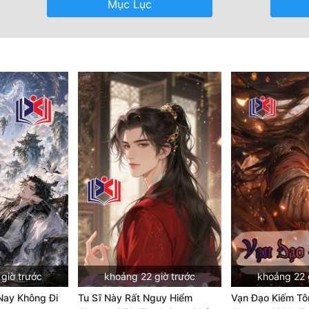
Mục Lục
giờ trước
khoảng 22 giờ trước
khoảng 22 
Nay Không Đi
Tu Sĩ Này Rất Nguy Hiểm
Vạn Đạo Kiếm Tô