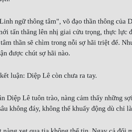
"Linh ngữ thông tâm", võ đạo thần thông của 
i tấn thăng lên nhị giai cửu trọng, thực lực 
 tâm thần sẽ chìm trong nỗi sợ hãi triệt để. N
ận được chút sợ hãi nào.
kết luận: Diệp Lê còn chưa ra tay.
hân Diệp Lê tuôn trào, nàng cảm thấy những sợ
 sâu không đáy, không thể khuấy động dù chỉ l
nàng xẹt qua tia không thể tin. Ngay cả đối mặ