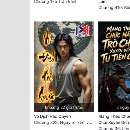
Chương 175 Trận Bàn!
Làm
khoảng 22 giờ trước
2 ngày
Vô Địch Hắc Quyền
Mang Theo Chức
Chương 329: Ngày rời khỏi võ lâm (18)
Chơi Xuyên Đến 
Chương 36: Lên