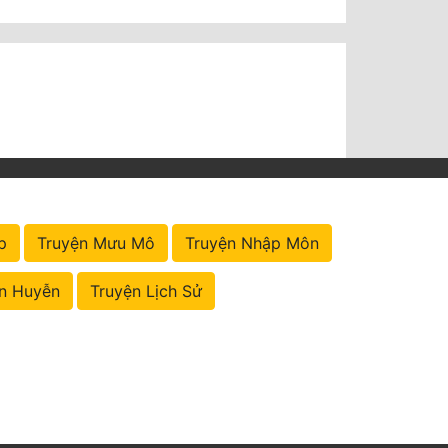
p
Truyện Mưu Mô
Truyện Nhập Môn
n Huyễn
Truyện Lịch Sử