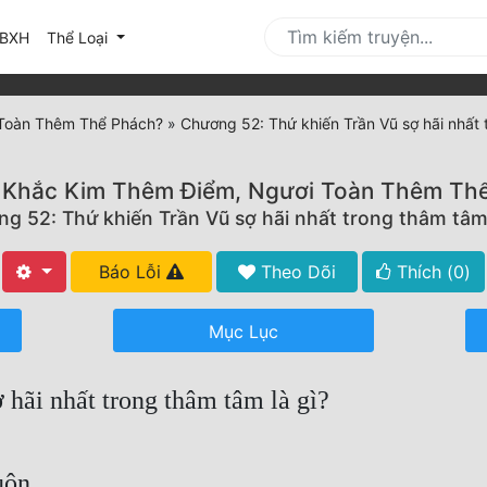
urrent)
BXH
Thể Loại
 Toàn Thêm Thể Phách?
»
Chương 52: Thứ khiến Trần Vũ sợ hãi nhất 
 Khắc Kim Thêm Điểm, Ngươi Toàn Thêm Th
g 52: Thứ khiến Trần Vũ sợ hãi nhất trong thâm tâm 
Báo Lỗi
Theo Dõi
Thích (
0
)
Mục Lục
hãi nhất trong thâm tâm là gì?
uộn.