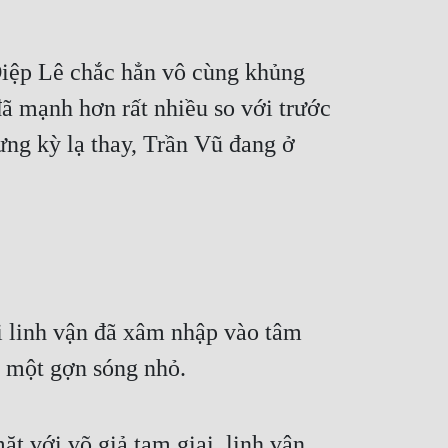
Diệp Lê chắc hẳn vô cùng khủng
đã mạnh hơn rất nhiều so với trước
hưng kỳ lạ thay, Trần Vũ đang ở
i linh vận đã xâm nhập vào tâm
à một gợn sóng nhỏ.
t với võ giả tam giai, linh vận