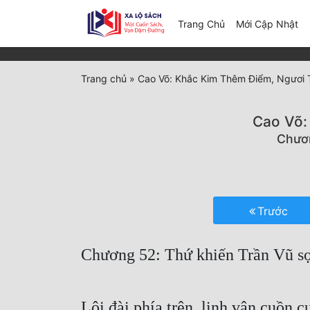
(c
Trang Chủ
Mới Cập Nhật
Trang chủ
»
Cao Võ: Khắc Kim Thêm Điểm, Ngươi
Cao Võ:
Chươn
Trước
Chương 52: Thứ khiến Trần Vũ sợ 
Lôi đài phía trên, linh vận cuồn c