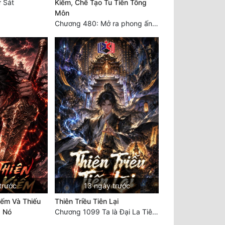
 Sát
Kiếm, Chế Tạo Tu Tiên Tông
Môn
Chương 480: Mở ra phong ấn, giải cứu Hắc Long
trước
13 ngày trước
iếm Và Thiếu
Thiên Triều Tiên Lại
a Nó
Chương 1099 Ta là Đại La Tiên! Một người đắc đạo, gà chó lên trời (Đại kết cục)