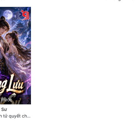
 trước
 Sư
Chương 689 Sinh tử quyết chiến- đại kết cục.