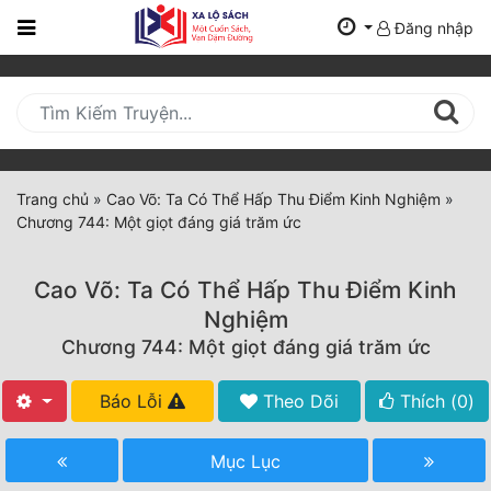
Đăng nhập
Trang
Chủ
Mới
Cập
Nhật
Trang chủ
»
Cao Võ: Ta Có Thể Hấp Thu Điểm Kinh Nghiệm
»
(current)
Chương 744: Một giọt đáng giá trăm ức
BXH
Thể Loại
Cao Võ: Ta Có Thể Hấp Thu Điểm Kinh
Nghiệm
Chương 744: Một giọt đáng giá trăm ức
Tất Cả
Truyện Mới Ra
Báo Lỗi
Theo Dõi
Thích (
0
)
Hoàn Thành
Mục Lục