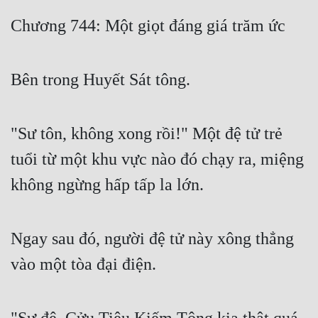
Free
Chương 744: Một giọt đáng giá trăm ức
Hậu Cung
Bên trong Huyết Sát tông.
Truyện Convert
Truyện Dịch
"Sư tôn, không xong rồi!" Một đệ tử trẻ
Truyện Nhập Môn
tuổi từ một khu vực nào đó chạy ra, miệng
Truyện ngắn
không ngừng hấp tấp la lớn.
Xa Lộ Dịch
Ngay sau đó, người đệ tử này xông thẳng
Cung Đấu
vào một tòa đại điện.
Cạnh Kỹ
Cổ Tiên Hiệp