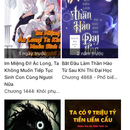
Đô Thị
Đông Phương
Đông Phương Huyền Huyễn
Đồng Nhân
1 ngày trước
2 năm trước
Cẩu Đạo Trường Sinh
Im Miệng Đi! Ác Long, Ta
Bắt Đầu Làm Thần Hào
Không Muốn Tiếp Tục
Từ Sau Khi Thi Đại Học
Ngự Thú
Sinh Con Cùng Ngươi
Chương 4868 - Phổ biến Hạ Quốc tệ!
Truyện Nam
Nữa
Chương 1444: Khôi phục quỹ đạo
Truyện Nữ
Vô Địch Lưu
Xây Dựng Thế Lực
Đam Mỹ