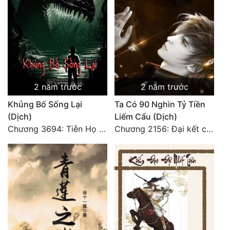
Đẹp
Đẹp Hiệp
Tính Cách Nhân Vật :
2 năm trước
2 năm trước
Cơ Trí
Khủng Bố Sống Lại
Ta Có 90 Nghìn Tỷ Tiền
Sát Phạt Quyết Đoán
(Dịch)
Liếm Cẩu (Dịch)
Chương 3694: Tiễn Họ Đoạn Đường Cuối - Hoàn
Chương 2156: Đại kết cục!!!
Vô Sỉ
Điềm Đạm