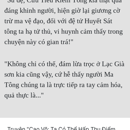
"Sư đệ, Cửu Tiêu Kiếm Tông kia thật quá
Cổ Đại
đáng khinh người, hiện giờ lại giương cờ
Du Hí
trừ ma vệ đạo, đối với đệ tử Huyết Sát
Dã Sử
tông ta hạ tử thủ, vi huynh cảm thấy trong
Dị Giới
chuyện này có gian trá!"
Dị Năng
Gia Đấu
"Không chỉ có thế, đám lừa trọc ở Lạc Già
sơn kia cũng vậy, cứ hễ thấy người Ma
Góc Nhìn Nam
Tông chúng ta là trực tiếp ra tay cảm hóa,
Góc Nhìn Nữ
quả thực là..."
Huyền Huyễn
Huyền Nghi
Huyền Ảo
Truyện "Cao Võ: Ta Có Thể Hấp Thu Điểm