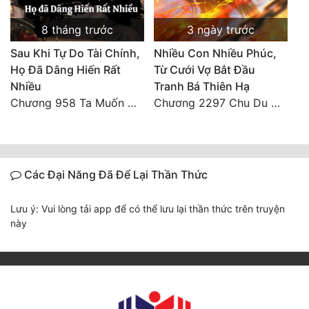
8 tháng trước
3 ngày trước
Sau Khi Tự Do Tài Chính,
Nhiều Con Nhiều Phúc,
Họ Đã Dâng Hiến Rất
Từ Cưới Vợ Bắt Đầu
Nhiều
Tranh Bá Thiên Hạ
Chương 958 Ta Muốn Cùng Các Cô Vĩnh Viễn Ở Bên Nhau (2) Hết
Chương 2297 Chu Du Du mang thai
Các Đại Năng Đã Để Lại Thần Thức
Lưu ý: Vui lòng tải app để có thể lưu lại thần thức trên truyện
này