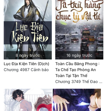
Tu Chân
Tu Tiên
Tội Phạm
Vô Địch
Võ Hiệp
8 ngày trước
16 ngày trước
Võng Du
Lục Địa Kiện Tiên (Dịch)
Toàn Cầu Băng Phong :
Xuyên Không
Chương 4987 Cảnh báo
Ta Chế Tạo Phòng An
Xuyên Nhanh
Toàn Tại Tận Thế
Chương 3749 Thế Đao xuất kích
Xuyên Sách
Xuyên Thư
Điền Văn