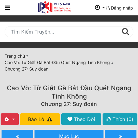
Đăng nhập
Trang
Chủ
Mới
Cập
Nhật
Trang chủ
»
(current)
Cao Võ: Từ Giết Gà Bắt Đầu Quét Ngang Tinh Không
»
BXH
Chương 27: Suy đoán
Thể Loại
Cao Võ: Từ Giết Gà Bắt Đầu Quét Ngang
Tinh Không
Tất Cả
Chương 27: Suy đoán
Truyện Mới Ra
Báo Lỗi
Theo Dõi
Thích (
0
)
Hoàn Thành
Mục Lục