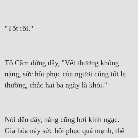
Mưu Mô
Mạt Thế
Mỹ Thực
Ngôn Tình
Ngược
Tô Cầm đứng dậy, "Vết thương không 
nặng, sức hồi phục của ngươi cũng tốt lạ 
Nữ Cường
Nữ Phụ
Phong Thủy - Tâm Linh
Phương Tây
Nói đến đây, nàng cũng hơi kinh ngạc.  
Phản Phái
Gia hỏa này sức hồi phục quá mạnh, thể 
Quan Trường