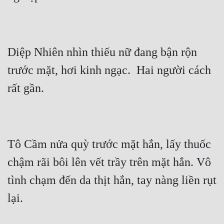
Cổ Đại
Du Hí
Dã Sử
Diệp Nhiên nhìn thiếu nữ đang bận rộn 
Dị Giới
trước mặt, hơi kinh ngạc.  Hai người cách 
Dị Năng
Gia Đấu
Góc Nhìn Nam
Tô Cầm nửa quỳ trước mặt hắn, lấy thuốc 
Góc Nhìn Nữ
chậm rãi bôi lên vết trầy trên mặt hắn. Vô 
Huyền Huyễn
tình chạm đến da thịt hắn, tay nàng liền rụt 
Huyền Nghi
Huyền Ảo