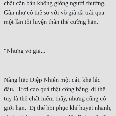
chất căn bản không giống người thường.  
Quân Sự
Gần như có thể so với võ giả đã trải qua 
Sảng Văn
Sắc
Sủng
Thanh Xuân
Tiên Hiệp
Tiểu Thuyết
Nàng liếc Diệp Nhiên một cái, khẽ lắc 
Trinh Thám
đầu.  Trời cao quả thật công bằng, dị thể 
Triều Đấu
tuy là thể chất hiếm thấy, nhưng cũng có 
Trùng Sinh
giới hạn.  Dị thể hồi phục khí huyết nhanh, 
Trọng Sinh