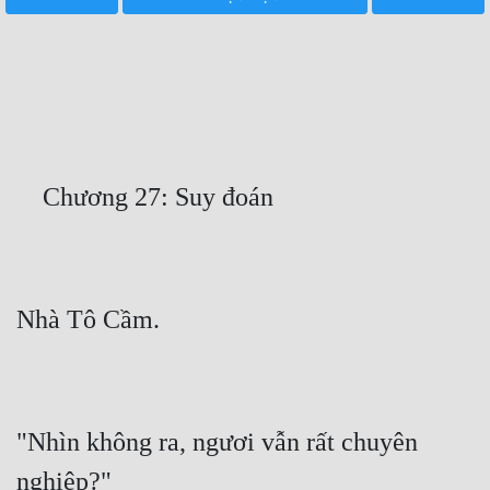
Free
Hậu Cung
Truyện Convert
Truyện Dịch
Truyện Nhập Môn
Truyện ngắn
Xa Lộ Dịch
Cung Đấu
Cạnh Kỹ
"Nhìn không ra, ngươi vẫn rất chuyên 
Cổ Tiên Hiệp