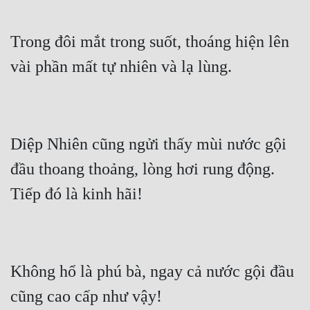
Hài Hước
Hệ Thống
Trong đôi mắt trong suốt, thoáng hiện lên 
Học Đường
Khoa Huyễn
Khoa Huyễn Không Gian
Diệp Nhiên cũng ngửi thấy mùi nước gội 
Kinh Dị
đầu thoang thoảng, lòng hơi rung động.  
Kiếm Hiệp
Kỳ Huyễn
Kỳ Ảo
Linh Dị
Không hổ là phú bà, ngay cả nước gội đầu 
Làm Giàu
Lịch Sử