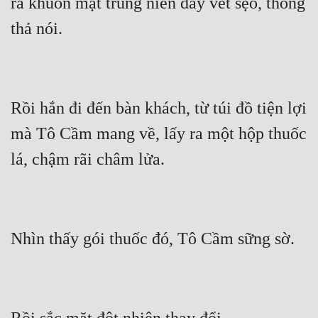
ra khuôn mặt trung niên đầy vết sẹo, thong 
Rồi hắn đi đến bàn khách, từ túi đồ tiện lợi 
mà Tô Cầm mang về, lấy ra một hộp thuốc 