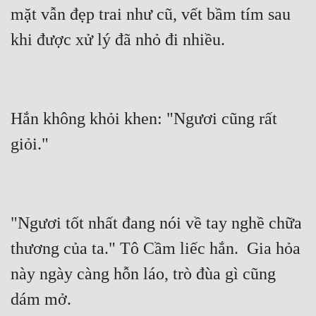
mặt vẫn đẹp trai như cũ, vết bầm tím sau 
Đẹp
Đẹp Hiệp
Tính Cách Nhân Vật :
Hắn không khỏi khen: "Ngươi cũng rất 
Cơ Trí
Sát Phạt Quyết Đoán
Vô Sỉ
Điềm Đạm
"Ngươi tốt nhất đang nói về tay nghề chữa 
thương của ta." Tô Cầm liếc hắn.  Gia hỏa 
này ngày càng hỗn láo, trò đùa gì cũng 