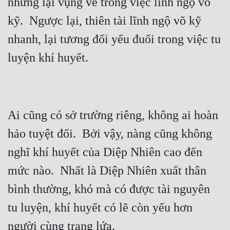
nhưng lại vụng về trong việc lĩnh ngộ võ 
Tu Chân
kỹ.  Ngược lại, thiên tài lĩnh ngộ võ kỹ 
Tu Tiên
nhanh, lại tương đối yếu đuối trong việc tu 
Tội Phạm
Vô Địch
Võ Hiệp
Ai cũng có sở trường riêng, không ai hoàn 
Võng Du
hảo tuyệt đối.  Bởi vậy, nàng cũng không 
Xuyên Không
nghĩ khí huyết của Diệp Nhiên cao đến 
Xuyên Nhanh
mức nào.  Nhất là Diệp Nhiên xuất thân 
Xuyên Sách
bình thường, khó mà có được tài nguyên 
Xuyên Thư
tu luyện, khí huyết có lẽ còn yếu hơn 
Điền Văn