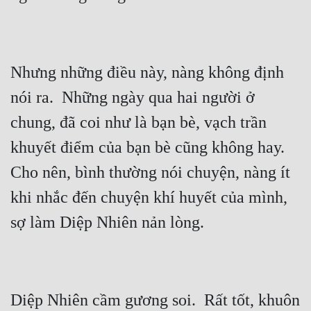
Đô Thị
Đông Phương
Đông Phương Huyền Huyễn
Nhưng những điều này, nàng không định 
Đồng Nhân
nói ra.  Những ngày qua hai người ở 
chung, đã coi như là bạn bè, vạch trần 
Cẩu Đạo Trường Sinh
khuyết điểm của bạn bè cũng không hay.  
Cho nên, bình thường nói chuyện, nàng ít 
Ngự Thú
khi nhắc đến chuyện khí huyết của mình, 
Truyện Nam
Truyện Nữ
Vô Địch Lưu
Xây Dựng Thế Lực
Diệp Nhiên cầm gương soi.  Rất tốt, khuôn 
Đam Mỹ