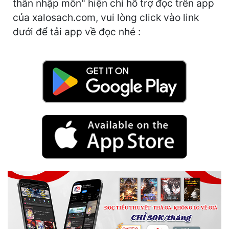
thân nhập môn" hiện chỉ hỗ trợ đọc trên app
Cổ Đại
của xalosach.com, vui lòng click vào link
Du Hí
dưới để tải app về đọc nhé :
Dã Sử
Dị Giới
Dị Năng
Gia Đấu
Góc Nhìn Nam
Góc Nhìn Nữ
Huyền Huyễn
Huyền Nghi
Huyền Ảo