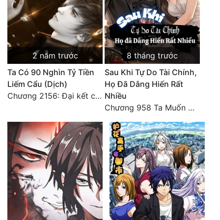
Tu Chân
Tu Tiên
Tội Phạm
2 năm trước
8 tháng trước
Vô Địch
Ta Có 90 Nghìn Tỷ Tiền
Sau Khi Tự Do Tài Chính,
Liếm Cẩu (Dịch)
Họ Đã Dâng Hiến Rất
Võ Hiệp
Chương 2156: Đại kết cục!!!
Nhiều
Chương 958 Ta Muốn Cùng Các Cô Vĩnh Viễn Ở Bên Nhau (2) Hết
Võng Du
Xuyên Không
Xuyên Nhanh
Xuyên Sách
Xuyên Thư
Điền Văn