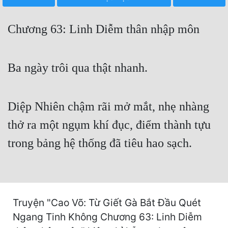
Free
Chương 63: Linh Diễm thân nhập môn
Hậu Cung
Truyện Convert
Ba ngày trôi qua thật nhanh.
Truyện Dịch
Truyện Nhập Môn
Diệp Nhiên chậm rãi mở mắt, nhẹ nhàng
Truyện ngắn
thở ra một ngụm khí đục, điểm thành tựu
Xa Lộ Dịch
trong bảng hệ thống đã tiêu hao sạch.
Cung Đấu
Cạnh Kỹ
Truyện "Cao Võ: Từ Giết Gà Bắt Đầu Quét
Cổ Tiên Hiệp
Ngang Tinh Không Chương 63: Linh Diễm