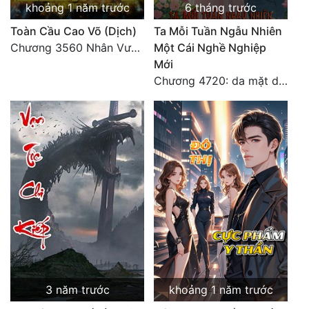
khoảng 1 năm trước
6 tháng trước
Đẹp
Toàn Cầu Cao Võ (Dịch)
Ta Mỗi Tuần Ngẫu Nhiên
Chương 3560 Nhân Vương trở về - END
Một Cái Nghề Nghiệp
Đẹp Hiệp
Mới
Chương 4720: da mặt dày
Tính Cách Nhân Vật :
Cơ Trí
Sát Phạt Quyết Đoán
Vô Sỉ
Điềm Đạm
3 năm trước
khoảng 1 năm trước