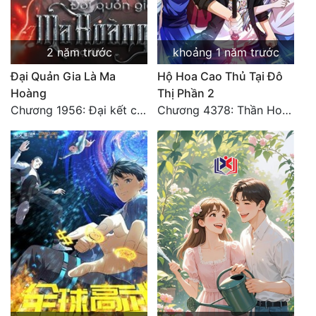
Đô Thị
Đông Phương
2 năm trước
khoảng 1 năm trước
Đông Phương Huyền Huyễn
Đại Quản Gia Là Ma
Hộ Hoa Cao Thủ Tại Đô
Hoàng
Thị Phần 2
Đồng Nhân
Chương 1956: Đại kết cục
Chương 4378: Thần Hoàng Hạ Thiên (Đại kết cục) (03)
Cẩu Đạo Trường Sinh
Ngự Thú
Truyện Nam
Truyện Nữ
Vô Địch Lưu
Xây Dựng Thế Lực
Đam Mỹ