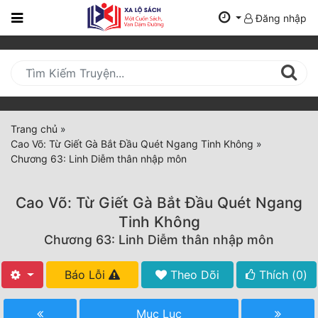
Đăng nhập
Trang
Chủ
Mới
Cập
Nhật
Trang chủ
»
(current)
Cao Võ: Từ Giết Gà Bắt Đầu Quét Ngang Tinh Không
»
BXH
Chương 63: Linh Diễm thân nhập môn
Thể Loại
Cao Võ: Từ Giết Gà Bắt Đầu Quét Ngang
Tinh Không
Tất Cả
Chương 63: Linh Diễm thân nhập môn
Truyện Mới Ra
Báo Lỗi
Theo Dõi
Thích (
0
)
Hoàn Thành
Mục Lục