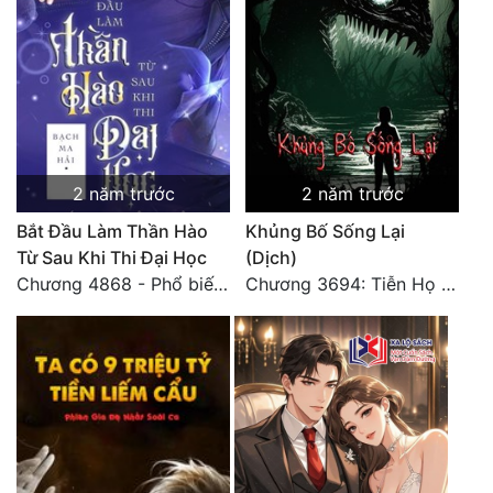
Quân Sự
Sảng Văn
Sắc
Sủng
2 năm trước
2 năm trước
Thanh Xuân
Bắt Đầu Làm Thần Hào
Khủng Bố Sống Lại
Tiên Hiệp
Từ Sau Khi Thi Đại Học
(Dịch)
Chương 4868 - Phổ biến Hạ Quốc tệ!
Chương 3694: Tiễn Họ Đoạn Đường Cuối - Hoàn
Tiểu Thuyết
Trinh Thám
Triều Đấu
Trùng Sinh
Trọng Sinh