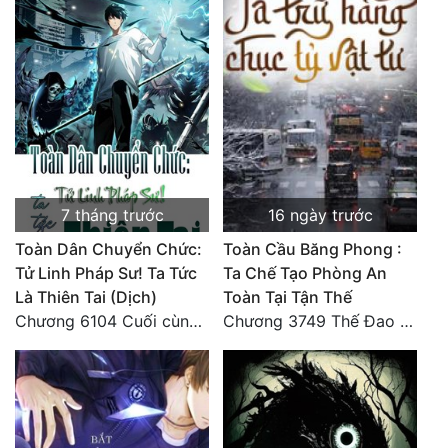
Mưu Mô
Mạt Thế
Mỹ Thực
Ngôn Tình
Ngược
7 tháng trước
16 ngày trước
Nữ Cường
Toàn Dân Chuyển Chức:
Toàn Cầu Băng Phong :
Tử Linh Pháp Sư! Ta Tức
Ta Chế Tạo Phòng An
Nữ Phụ
Là Thiên Tai (Dịch)
Toàn Tại Tận Thế
Phong Thủy - Tâm Linh
Chương 6104 Cuối cùng (HẾT)
Chương 3749 Thế Đao xuất kích
Phương Tây
Phản Phái
Quan Trường