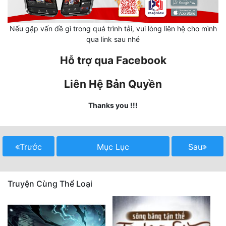
Hài Hước
Hệ Thống
Nếu gặp vấn đề gì trong quá trình tải, vui lòng liên hệ cho mình
qua link sau nhé
Học Đường
Hỗ trợ qua Facebook
Khoa Huyễn
Liên Hệ Bản Quyền
Khoa Huyễn Không Gian
Kinh Dị
Thanks you !!!
Kiếm Hiệp
Kỳ Huyễn
Trước
Mục Lục
Sau
Kỳ Ảo
Truyện Cùng Thể Loại
Linh Dị
Làm Giàu
Lịch Sử