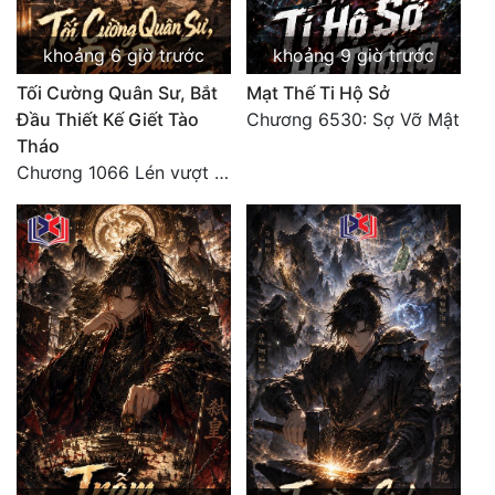
Đô Thị
khoảng 6 giờ trước
khoảng 9 giờ trước
Đông Phương
Tối Cường Quân Sư, Bắt
Mạt Thế Ti Hộ Sở
Đông Phương Huyền Huyễn
Đầu Thiết Kế Giết Tào
Chương 6530: Sợ Vỡ Mật
Tháo
Đồng Nhân
Chương 1066 Lén vượt Nam Bì, đánh thẳng Nghiệp Thành (2/2)
Cẩu Đạo Trường Sinh
Ngự Thú
Truyện Nam
Truyện Nữ
Vô Địch Lưu
Xây Dựng Thế Lực
Đam Mỹ