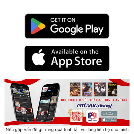
Cổ Đại
Du Hí
Dã Sử
Dị Giới
Dị Năng
Gia Đấu
Góc Nhìn Nam
Góc Nhìn Nữ
Huyền Huyễn
Huyền Nghi
Huyền Ảo
Nếu gặp vấn đề gì trong quá trình tải, vui lòng liên hệ cho mình