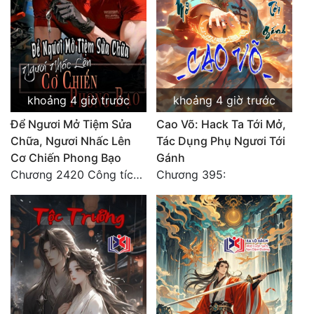
Mưu Mô
Mạt Thế
Mỹ Thực
khoảng 4 giờ trước
khoảng 4 giờ trước
Ngôn Tình
Để Ngươi Mở Tiệm Sửa
Cao Võ: Hack Ta Tới Mở,
Ngược
Chữa, Ngươi Nhấc Lên
Tác Dụng Phụ Ngươi Tới
Cơ Chiến Phong Bạo
Gánh
Nữ Cường
Chương 2420 Công tích vĩ đại!! Cơ Tu Chi Thần?!
Chương 395:
Nữ Phụ
Phong Thủy - Tâm Linh
Phương Tây
Phản Phái
Quan Trường