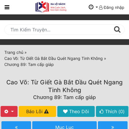
Đăng nhập
Trang
Chủ
Mới
Cập
Nhật
Trang chủ
»
(current)
Cao Võ: Từ Giết Gà Bắt Đầu Quét Ngang Tinh Không
»
BXH
Chương 89: Tam cấp giáp
Thể Loại
Cao Võ: Từ Giết Gà Bắt Đầu Quét Ngang
Tinh Không
Tất Cả
Chương 89: Tam cấp giáp
Truyện Mới Ra
Báo Lỗi
Theo Dõi
Thích (
0
)
Hoàn Thành
Mục Lục