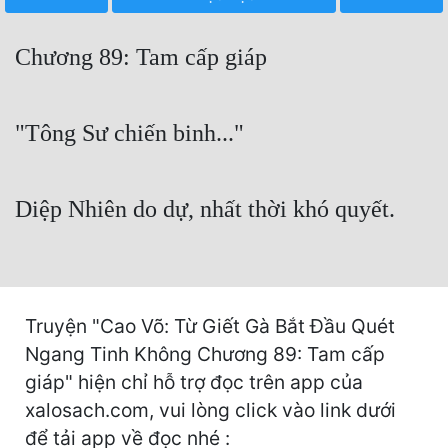
Free
Chương 89: Tam cấp giáp
Hậu Cung
Truyện Convert
"Tông Sư chiến binh..."
Truyện Dịch
Truyện Nhập Môn
Diệp Nhiên do dự, nhất thời khó quyết.
Truyện ngắn
Xa Lộ Dịch
Truyện "Cao Võ: Từ Giết Gà Bắt Đầu Quét
Cung Đấu
Ngang Tinh Không Chương 89: Tam cấp
giáp" hiện chỉ hỗ trợ đọc trên app của
Cạnh Kỹ
xalosach.com, vui lòng click vào link dưới
Cổ Tiên Hiệp
để tải app về đọc nhé :