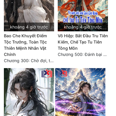
Quân Sự
Sảng Văn
khoảng 4 giờ trước
khoảng 4 giờ trước
Sắc
Bao Che Khuyết Điểm
Võ Hiệp: Bắt Đầu Tru Tiên
Sủng
Tộc Trưởng, Toàn Tộc
Kiếm, Chế Tạo Tu Tiên
Thiên Mệnh Nhân Vật
Tông Môn
Thanh Xuân
Chính
Chương 500: Đánh bại Quái Ngư, tiến nhập Hồng Thụ lâm
Tiên Hiệp
Chương 300: Chờ đợi, thời khắc truy sát đến gần.
Tiểu Thuyết
Trinh Thám
Triều Đấu
Trùng Sinh
Trọng Sinh