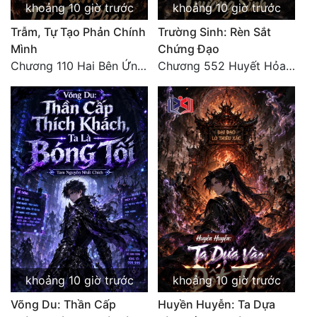
khoảng 10 giờ trước
khoảng 10 giờ trước
Đẹp
Trẫm, Tự Tạo Phản Chính
Trường Sinh: Rèn Sắt
Mình
Chứng Đạo
Đẹp Hiệp
Chương 110 Hai Bên Ứng Phó
Chương 552 Huyết Hỏa Độn Hư, nhân quả chưa dứt
Tính Cách Nhân Vật :
Cơ Trí
Sát Phạt Quyết Đoán
Vô Sỉ
Điềm Đạm
khoảng 10 giờ trước
khoảng 10 giờ trước
Võng Du: Thần Cấp
Huyền Huyễn: Ta Dựa