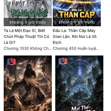
Tu Chân
Tu Tiên
khoảng 5 giờ trước
khoảng 5 giờ trước
Tội Phạm
Ta Là Một Đạo Sĩ, Biết
Đấu La: Thần Cấp Máy
Vô Địch
Chút Pháp Thuật Thì Có
Gian Lận, Rời Núi Là Vô
Là Gì?
Địch
Võ Hiệp
Chương 1030 Không Chi Hoàng Nguyên Đại Hư
Chương 450 Huấn luyện thực chiến, Long Linh Cơ đối chiến bốn người Cổ Nguyệt và Vũ Lân!
Võng Du
Xuyên Không
Xuyên Nhanh
Xuyên Sách
Xuyên Thư
Điền Văn