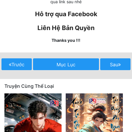
qua link sau nhé
Hài Hước
Hỗ trợ qua Facebook
Hệ Thống
Học Đường
Liên Hệ Bản Quyền
Khoa Huyễn
Thanks you !!!
Khoa Huyễn Không Gian
Kinh Dị
Trước
Mục Lục
Sau
Kiếm Hiệp
Kỳ Huyễn
Truyện Cùng Thể Loại
Kỳ Ảo
Linh Dị
Làm Giàu
Lịch Sử