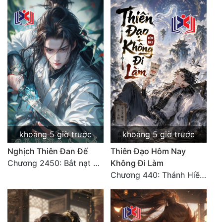
Đẹp
Đẹp Hiệp
Tính Cách Nhân Vật :
Cơ Trí
Sát Phạt Quyết Đoán
Vô Sỉ
khoảng 5 giờ trước
khoảng 5 giờ trước
Điềm Đạm
Nghịch Thiên Đan Đế
Thiên Đạo Hôm Nay
Chương 2450: Bắt nạt kẻ thật thà
Không Đi Làm
Chương 440: Thánh Hiền tề tụ, cháy Nguyên Hỏa chủng (3)