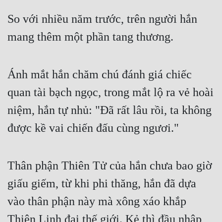
Cổ Đại
So với nhiều năm trước, trên người hắn
Du Hí
mang thêm một phần tang thương.
Dã Sử
Dị Giới
Ánh mắt hắn chăm chú đánh giá chiếc
Dị Năng
quan tài bạch ngọc, trong mắt lộ ra vẻ hoài
Gia Đấu
niệm, hắn tự nhủ: "Đã rất lâu rồi, ta không
được kề vai chiến đấu cùng ngươi."
Góc Nhìn Nam
Góc Nhìn Nữ
Thân phận Thiên Tử của hắn chưa bao giờ
Huyền Huyễn
giấu giếm, từ khi phi thăng, hắn đã dựa
Huyền Nghi
vào thân phận này mà xông xáo khắp
Huyền Ảo
Thiên Linh đại thế giới. Kẻ thì đầu nhập,