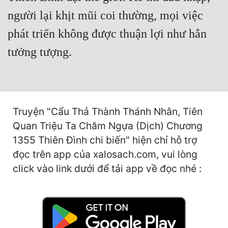
Hài Hước
người lại khịt mũi coi thường, mọi việc
Hệ Thống
phát triển không được thuận lợi như hắn
Học Đường
tưởng tượng.
Khoa Huyễn
Khoa Huyễn Không Gian
Kinh Dị
Truyện "Cẩu Thả Thành Thánh Nhân, Tiên
Quan Triệu Ta Chăm Ngựa (Dịch) Chương
Kiếm Hiệp
1355 Thiên Đình chi biến" hiện chỉ hỗ trợ
Kỳ Huyễn
đọc trên app của xalosach.com, vui lòng
Kỳ Ảo
click vào link dưới để tải app về đọc nhé :
Linh Dị
Làm Giàu
Lịch Sử