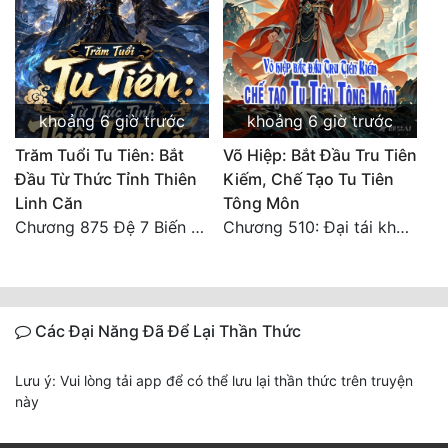
khoảng 6 giờ trước
khoảng 6 giờ trước
Trăm Tuổi Tu Tiên: Bắt
Võ Hiệp: Bắt Đầu Tru Tiên
Đầu Từ Thức Tỉnh Thiên
Kiếm, Chế Tạo Tu Tiên
Linh Căn
Tông Môn
Chương 875 Đệ 7 Biến Thánh Long Biến!
Chương 510: Đại tái khai màn, quyết đấu khốc liệt
Các Đại Năng Đã Để Lại Thần Thức
Lưu ý: Vui lòng tải app để có thể lưu lại thần thức trên truyện
này