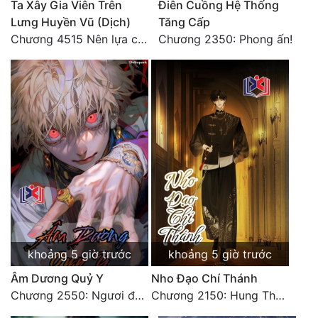
Ta Xây Gia Viên Trên
Điên Cuồng Hệ Thống
Đô Thị
Lưng Huyền Vũ (Dịch)
Tăng Cấp
Chương 4515 Nên lựa chọn như thế nào?
Chương 2350: Phong ấn!
Đông Phương
Đông Phương Huyền Huyễn
Đồng Nhân
Cẩu Đạo Trường Sinh
Ngự Thú
Truyện Nam
Truyện Nữ
khoảng 5 giờ trước
khoảng 5 giờ trước
Vô Địch Lưu
Âm Dương Quỷ Y
Nho Đạo Chí Thánh
Xây Dựng Thế Lực
Chương 2550: Ngươi đoán xem
Chương 2150: Hung Thụ Nhựa Cây
Đam Mỹ