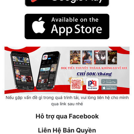
Mưu Mô
Mạt Thế
Mỹ Thực
Ngôn Tình
Ngược
Nữ Cường
Nữ Phụ
Phong Thủy - Tâm Linh
Nếu gặp vấn đề gì trong quá trình tải, vui lòng liên hệ cho mình
qua link sau nhé
Phương Tây
Hỗ trợ qua Facebook
Phản Phái
Liên Hệ Bản Quyền
Quan Trường