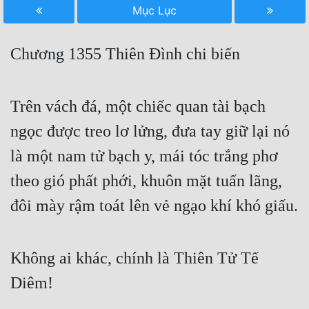
Mục Lục
Free
Hậu Cung
Chương 1355 Thiên Đình chi biến
Truyện Convert
Truyện Dịch
Trên vách đá, một chiếc quan tài bạch
ngọc được treo lơ lửng, đưa tay giữ lại nó
Truyện Nhập Môn
là một nam tử bạch y, mái tóc trắng phơ
Truyện ngắn
theo gió phất phới, khuôn mặt tuấn lãng,
Xa Lộ Dịch
đôi mày rậm toát lên vẻ ngạo khí khó giấu.
Cung Đấu
Không ai khác, chính là Thiên Tử Tế
Cạnh Kỹ
Diêm!
Cổ Tiên Hiệp