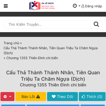
Đăng nhập
Trang
Chủ
Mới
Cập
Nhật
Trang chủ
»
(current)
Cẩu Thả Thành Thánh Nhân, Tiên Quan Triệu Ta Chăm Ngựa
BXH
(Dịch)
»
Chương 1355 Thiên Đình chi biến
Thể Loại
Cẩu Thả Thành Thánh Nhân, Tiên Quan
Tất Cả
Triệu Ta Chăm Ngựa (Dịch)
Chương 1355 Thiên Đình chi biến
Truyện Mới Ra
Hoàn Thành
Báo Lỗi
Theo Dõi
Thích (
0
)