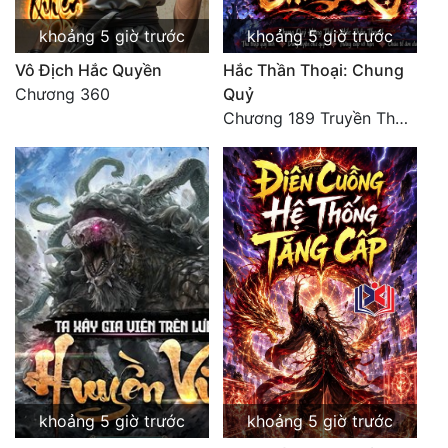
Tu Chân
khoảng 5 giờ trước
khoảng 5 giờ trước
Tu Tiên
Vô Địch Hắc Quyền
Hắc Thần Thoại: Chung
Chương 360
Quỷ
Tội Phạm
Chương 189 Truyền Thừa Võ Gia
Vô Địch
Võ Hiệp
Võng Du
Xuyên Không
Xuyên Nhanh
Xuyên Sách
Xuyên Thư
khoảng 5 giờ trước
khoảng 5 giờ trước
Điền Văn