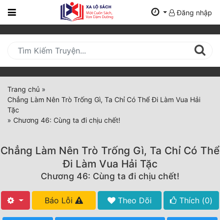
Đăng nhập
Trang
Chủ
Mới
Cập
Nhật
Trang chủ
»
(current)
Chẳng Làm Nên Trò Trống Gì, Ta Chỉ Có Thể Đi Làm Vua Hải
BXH
Tặc
»
Chương 46: Cùng ta đi chịu chết!
Thể Loại
Chẳng Làm Nên Trò Trống Gì, Ta Chỉ Có Thể
Tất Cả
Đi Làm Vua Hải Tặc
Chương 46: Cùng ta đi chịu chết!
Truyện Mới Ra
Hoàn Thành
Báo Lỗi
Theo Dõi
Thích (
0
)