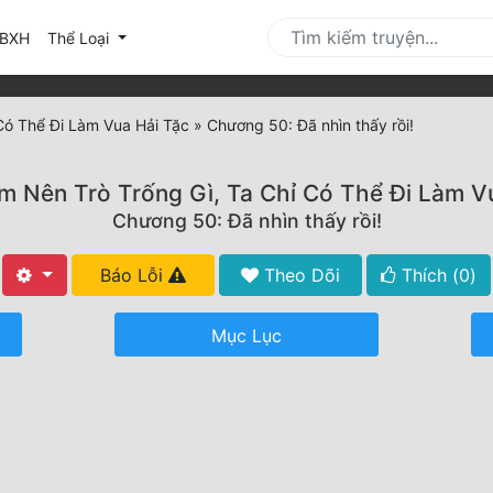
urrent)
BXH
Thể Loại
Có Thể Đi Làm Vua Hải Tặc
»
Chương 50: Đã nhìn thấy rồi!
 Nên Trò Trống Gì, Ta Chỉ Có Thể Đi Làm V
Chương 50: Đã nhìn thấy rồi!
Báo Lỗi
Theo Dõi
Thích (
0
)
Mục Lục