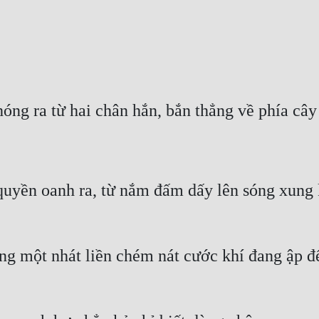
quyền oanh ra, từ nắm đấm dấy lên sóng xung k
g một nhát liền chém nát cước khí đang ập đế