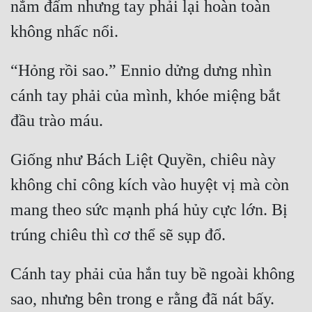
nắm đấm nhưng tay phải lại hoàn toàn 
Mưu Mô
Mạt Thế
“Hỏng rồi sao.” Ennio dửng dưng nhìn 
Mỹ Thực
cánh tay phải của mình, khóe miệng bắt 
Ngôn Tình
Ngược
Giống như Bách Liệt Quyền, chiêu này 
Nữ Cường
không chỉ công kích vào huyệt vị mà còn 
Nữ Phụ
mang theo sức mạnh phá hủy cực lớn. Bị 
Phong Thủy - Tâm Linh
Phương Tây
Cánh tay phải của hắn tuy bề ngoài không 
Phản Phái
Quan Trường