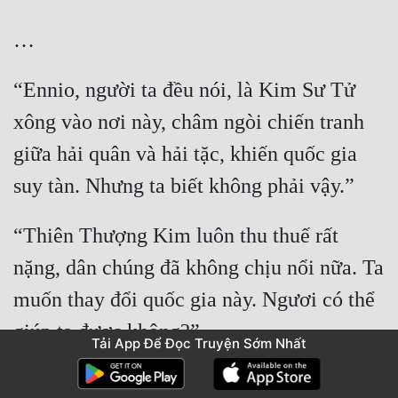
“Ennio, người ta đều nói, là Kim Sư Tử 
xông vào nơi này, châm ngòi chiến tranh 
giữa hải quân và hải tặc, khiến quốc gia 
“Thiên Thượng Kim luôn thu thuế rất 
nặng, dân chúng đã không chịu nổi nữa. Ta 
muốn thay đổi quốc gia này. Ngươi có thể 
Tải App Để Đọc Truyện Sớm Nhất
Một nam tử có mái tóc rực rỡ như mặt 