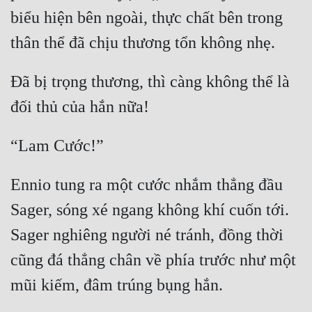
Cổ Đại
biểu hiện bên ngoài, thực chất bên trong 
Du Hí
Dã Sử
Đã bị trọng thương, thì càng không thể là 
Dị Giới
Dị Năng
Gia Đấu
Góc Nhìn Nam
Ennio tung ra một cước nhắm thẳng đầu 
Góc Nhìn Nữ
Sager, sóng xé ngang không khí cuốn tới. 
Sager nghiêng người né tránh, đồng thời 
Huyền Huyễn
cũng đá thẳng chân về phía trước như một 
Huyền Nghi
Huyền Ảo