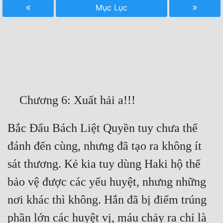
Mục Lục
Free
Hậu Cung
Truyện Convert
Truyện Dịch
Truyện Nhập Môn
Truyện ngắn
Bắc Đẩu Bách Liệt Quyền tuy chưa thể 
Xa Lộ Dịch
đánh đến cùng, nhưng đã tạo ra không ít 
sát thương. Kẻ kia tuy dùng Haki hộ thể 
Cung Đấu
bảo vệ được các yếu huyệt, nhưng những 
Cạnh Kỹ
nơi khác thì không. Hắn đã bị điểm trúng 
Cổ Tiên Hiệp
phần lớn các huyệt vị, máu chảy ra chỉ là 