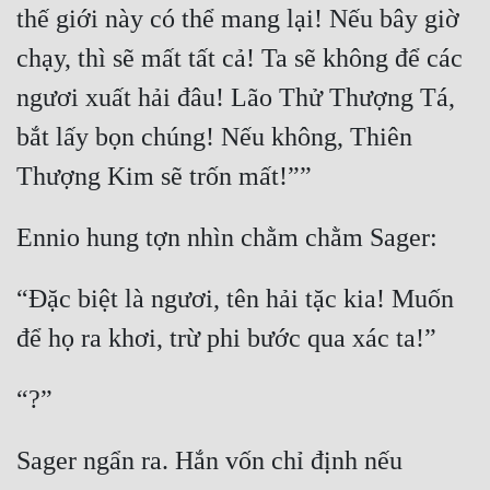
thế giới này có thể mang lại! Nếu bây giờ 
Đô Thị
chạy, thì sẽ mất tất cả! Ta sẽ không để các 
Đông Phương
ngươi xuất hải đâu! Lão Thử Thượng Tá, 
Đông Phương Huyền Huyễn
bắt lấy bọn chúng! Nếu không, Thiên 
Đồng Nhân
Cẩu Đạo Trường Sinh
Ngự Thú
“Đặc biệt là ngươi, tên hải tặc kia! Muốn 
Truyện Nam
Truyện Nữ
Vô Địch Lưu
Xây Dựng Thế Lực
Sager ngẩn ra. Hắn vốn chỉ định nếu 
Đam Mỹ