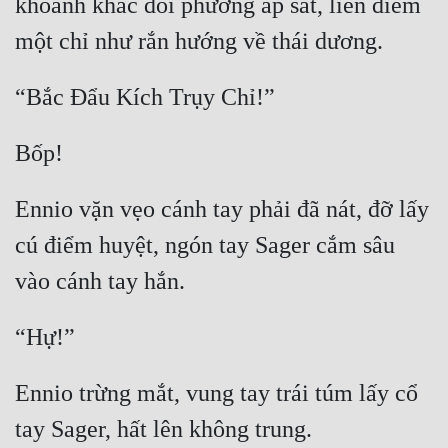
khoảnh khắc đối phương áp sát, liền điểm 
Ennio vặn vẹo cánh tay phải đã nát, đỡ lấy 
cú điểm huyệt, ngón tay Sager cắm sâu 
Ennio trừng mắt, vung tay trái túm lấy cổ 