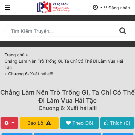
Đăng nhập
Trang
Chủ
Mới
Cập
Nhật
Trang chủ
»
(current)
Chẳng Làm Nên Trò Trống Gì, Ta Chỉ Có Thể Đi Làm Vua Hải
BXH
Tặc
»
Chương 6: Xuất hải a!!!
Thể Loại
Chẳng Làm Nên Trò Trống Gì, Ta Chỉ Có Thể
Tất Cả
Đi Làm Vua Hải Tặc
Chương 6: Xuất hải a!!!
Truyện Mới Ra
Hoàn Thành
Báo Lỗi
Theo Dõi
Thích (
0
)