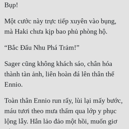
Hài Hước
Hệ Thống
Một cước này trực tiếp xuyên vào bụng, 
Học Đường
Khoa Huyễn
Khoa Huyễn Không Gian
Kinh Dị
Sager cũng không khách sáo, chân hóa 
Kiếm Hiệp
thành tàn ảnh, liên hoàn đá lên thân thể 
Kỳ Huyễn
Kỳ Ảo
Toàn thân Ennio run rẩy, lùi lại mấy bước, 
Linh Dị
máu tươi theo mưa thấm qua lớp y phục 
Làm Giàu
lộng lẫy. Hắn lảo đảo một hồi, muốn giơ 
Lịch Sử