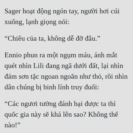
Quân Sự
Sager hoạt động ngón tay, người hơi cúi 
Sảng Văn
Sắc
Sủng
Ennio phun ra một ngụm máu, ánh mắt 
Thanh Xuân
quét nhìn Lili đang ngã dưới đất, lại nhìn 
Tiên Hiệp
đám sơn tặc ngoan ngoãn như thỏ, rồi nhìn 
Tiểu Thuyết
Trinh Thám
“Các ngươi tưởng đánh bại được ta thì 
Triều Đấu
quốc gia này sẽ khá lên sao? Không thể 
Trùng Sinh
Trọng Sinh