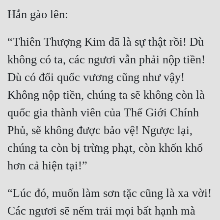
Tu Chân
Tu Tiên
“Thiên Thượng Kim đã là sự thật rồi! Dù 
Tội Phạm
không có ta, các ngươi vẫn phải nộp tiền! 
Vô Địch
Dù có đổi quốc vương cũng như vậy! 
Võ Hiệp
Không nộp tiền, chúng ta sẽ không còn là 
Võng Du
quốc gia thành viên của Thế Giới Chính 
Phủ, sẽ không được bảo vệ! Ngược lại, 
Xuyên Không
chúng ta còn bị trừng phạt, còn khốn khổ 
Xuyên Nhanh
Xuyên Sách
Xuyên Thư
“Lúc đó, muốn làm sơn tặc cũng là xa vời! 
Điền Văn
Các ngươi sẽ nếm trải mọi bất hạnh mà 