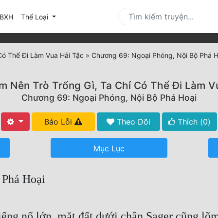
urrent)
BXH
Thể Loại
Có Thể Đi Làm Vua Hải Tặc
»
Chương 69: Ngoại Phóng, Nội Bộ Phá H
 Nên Trò Trống Gì, Ta Chỉ Có Thể Đi Làm V
Chương 69: Ngoại Phóng, Nội Bộ Phá Hoại
Báo Lỗi
Theo Dõi
Thích (
0
)
Mục Lục
 Phá Hoại
iếng nổ lớn, mặt đất dưới chân Sager cũng l