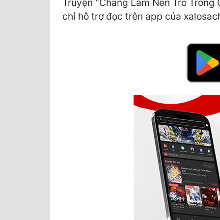
Truyện "Chẳng Làm Nên Trò Trống G
chỉ hỗ trợ đọc trên app của xalosach