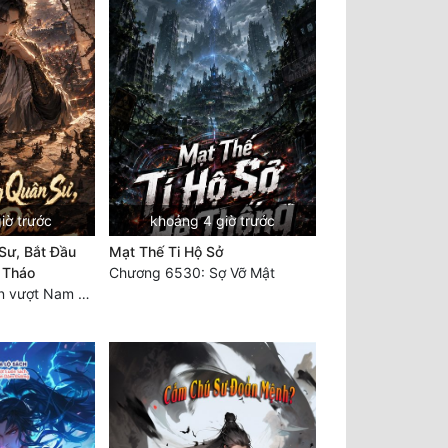
iờ trước
khoảng 4 giờ trước
Sư, Bắt Đầu
Mạt Thế Ti Hộ Sở
o Tháo
Chương 6530: Sợ Vỡ Mật
Chương 1066 Lén vượt Nam Bì, đánh thẳng Nghiệp Thành (2/2)