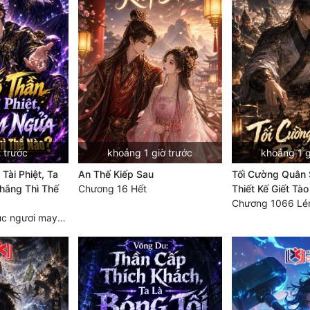
 trước
khoảng 1 giờ trước
khoảng 1 g
Tài Phiệt, Ta
An Thế Kiếp Sau
Tối Cường Quân 
ắng Thì Thế
Chương 16 Hết
Thiết Kế Giết Tà
Chương 918 Chúc ngươi may mắn! Ca môn cũng là sắt thép thẳng nam!