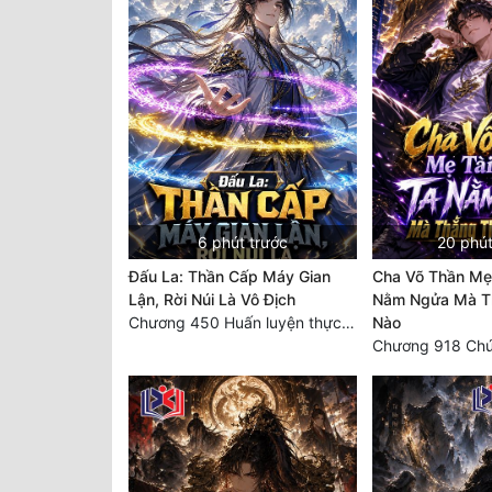
6 phút trước
20 phút
Đấu La: Thần Cấp Máy Gian
Cha Võ Thần Mẹ 
Lận, Rời Núi Là Vô Địch
Nằm Ngửa Mà Th
Chương 450 Huấn luyện thực chiến, Long Linh Cơ đối chiến bốn người Cổ Nguyệt và Vũ Lân!
Nào