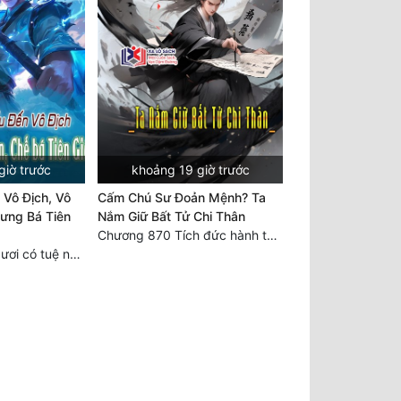
giờ trước
khoảng 19 giờ trước
 Vô Địch, Vô
Cấm Chú Sư Đoản Mệnh? Ta
ưng Bá Tiên
Nắm Giữ Bất Tử Chi Thân
Chương 870 Tích đức hành thiện
Chương 2429 Ngươi có tuệ nhãn? Ta có...