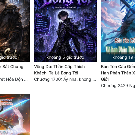
giờ trước
khoảng 5 giờ trước
khoảng 19 
n Sắt Chứng
Võng Du: Thần Cấp Thích
Bản Tôn Cẩu Đến
Khách, Ta Là Bóng Tối
Hạn Phân Thân X
Chương 552 Huyết Hỏa Độn Hư, nhân quả chưa dứt
Chương 1700: Ấy nha, không có chuyện gì!
Giới