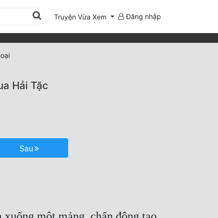
Đăng nhập
Truyện Vừa Xem
oại
ua Hải Tặc
Sau
õm xuống một mảng, chấn động tạo