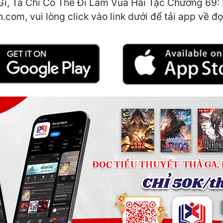
ì, Ta Chỉ Có Thể Đi Làm Vua Hải Tặc Chương 69: 
.com, vui lòng click vào link dưới để tải app về đọ