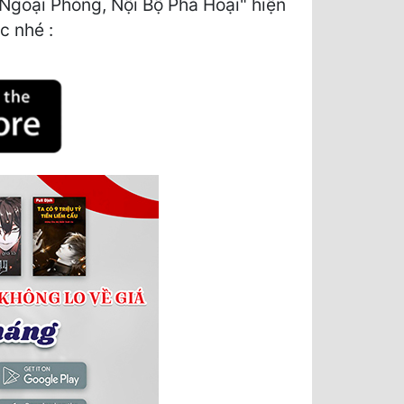
Ngoại Phóng, Nội Bộ Phá Hoại" hiện
c nhé :