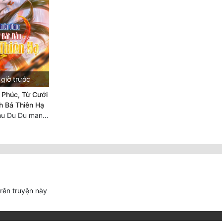
giờ trước
 Phúc, Từ Cưới
h Bá Thiên Hạ
Chương 2297 Chu Du Du mang thai
trên truyện này