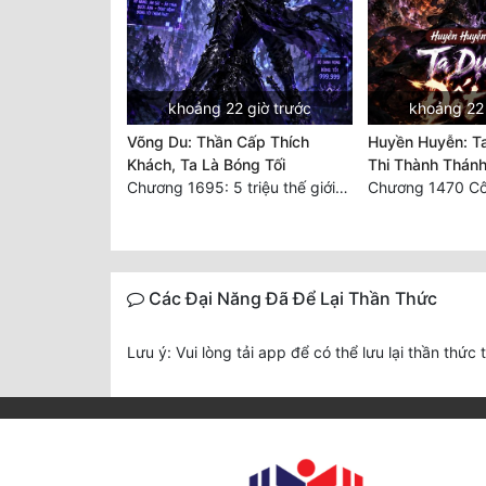
khoảng 22 giờ trước
khoảng 22 
Võng Du: Thần Cấp Thích
Huyền Huyễn: T
Khách, Ta Là Bóng Tối
Thi Thành Thán
Chương 1695: 5 triệu thế giới bản gốc, cũng không thể giết chết ta!
Các Đại Năng Đã Để Lại Thần Thức
Lưu ý: Vui lòng tải app để có thể lưu lại thần thức 