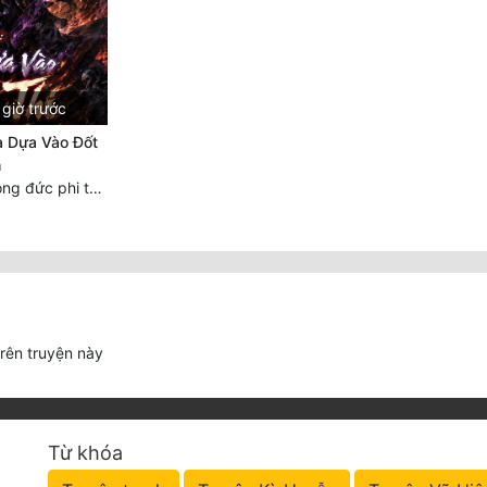
giờ trước
a Dựa Vào Đốt
h
Chương 1470 Công đức phi thăng
trên truyện này
Từ khóa