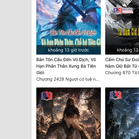
khoảng 13 giờ trước
khoảng 13 
Bản Tôn Cẩu Đến Vô Địch, Vô
Cấm Chú Sư Đo
Hạn Phân Thân Xưng Bá Tiên
Nắm Giữ Bất Tử 
Giới
Chương 2429 Ngươi có tuệ nhãn? Ta có...