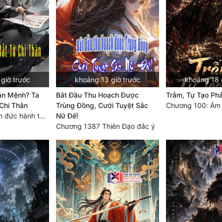
giờ trước
khoảng 13 giờ trước
khoảng 18 
ản Mệnh? Ta
Bắt Đầu Thu Hoạch Được
Trẫm, Tự Tạo Ph
Chi Thân
Trùng Đồng, Cưới Tuyệt Sắc
Chương 870 Tích đức hành thiện
Nữ Đế!
Chương 1387 Thiên Đạo đắc ý