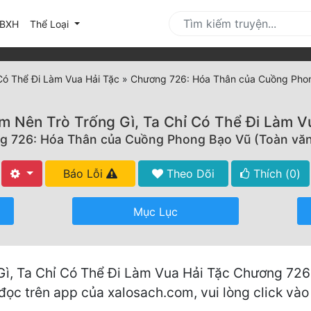
urrent)
BXH
Thể Loại
Có Thể Đi Làm Vua Hải Tặc
»
Chương 726: Hóa Thân của Cuồng Phon
 Nên Trò Trống Gì, Ta Chỉ Có Thể Đi Làm V
 726: Hóa Thân của Cuồng Phong Bạo Vũ (Toàn vă
Báo Lỗi
Theo Dõi
Thích (
0
)
Mục Lục
Gì, Ta Chỉ Có Thể Đi Làm Vua Hải Tặc Chương 72
đọc trên app của xalosach.com, vui lòng click vào 