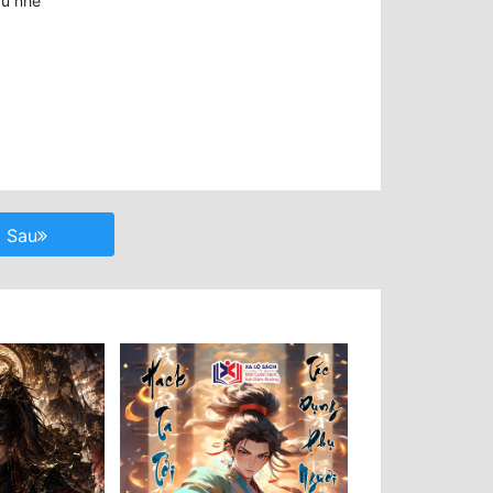
au nhé
Sau