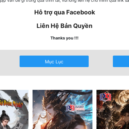
ặp vấn đề gì trong quá trình tải, vui lòng liên hệ cho mình qua link s
Hỗ trợ qua Facebook
Liên Hệ Bản Quyền
Thanks you !!!
Mục Lục