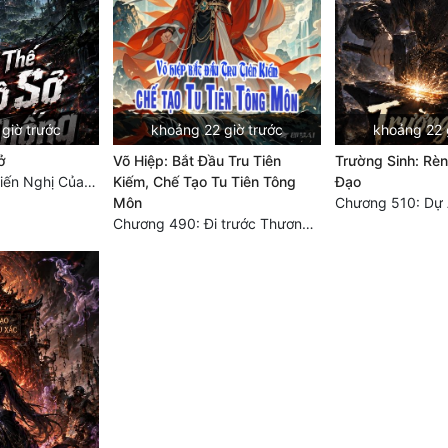
giờ trước
khoảng 22 giờ trước
khoảng 22 
ở
Võ Hiệp: Bắt Đầu Tru Tiên
Trường Sinh: Rè
Chương 6500: Kiến Nghị Của Vân Lục
Kiếm, Chế Tạo Tu Tiên Tông
Đạo
Môn
Chương 490: Đi trước Thương trường Địa Hạ, thắng lợi trở về.