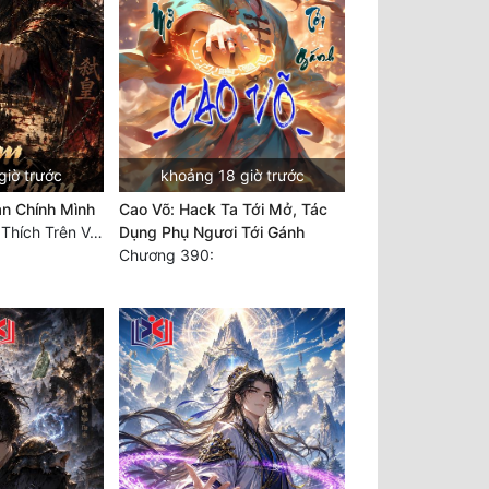
giờ trước
khoảng 18 giờ trước
ản Chính Mình
Cao Võ: Hack Ta Tới Mở, Tác
Chương 100: Ám Thích Trên Vân Sơn
Dụng Phụ Ngươi Tới Gánh
Chương 390: