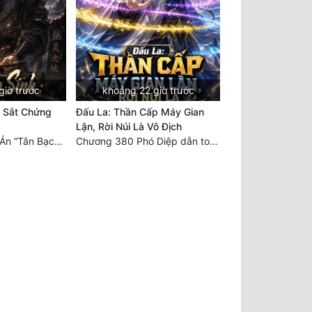
giờ trước
khoảng 22 giờ trước
n Sắt Chứng
Đấu La: Thần Cấp Máy Gian
Lận, Rời Núi Là Vô Địch
Chương 510: Dự Án “Tân Bạch Nương Tử” Và “Tinh Thám” Xà Yêu
Chương 380 Phó Diệp dẫn toàn tộc Hồn Thú di chuyển đến Sâm La Tinh, chúng thần Thần Giới kinh ngạc!