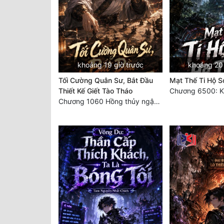
khoảng 19 giờ trước
khoảng 20 
Tối Cường Quân Sư, Bắt Đầu
Mạt Thế Ti Hộ S
Thiết Kế Giết Tào Tháo
Chương 1060 Hồng thủy ngập trời, thời khắc tuyệt vọng (2/2)