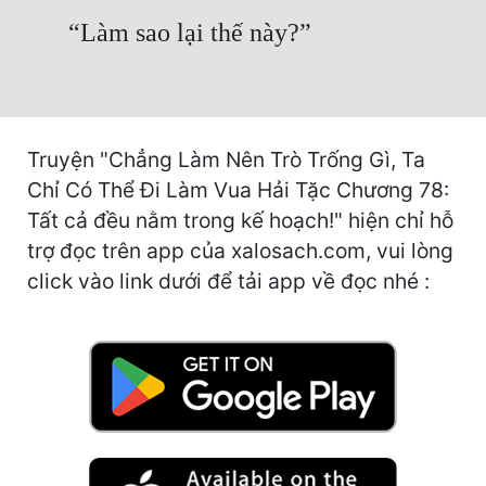
Hài Hước
“Làm sao lại thế này?”
Hệ Thống
Học Đường
Khoa Huyễn
Truyện "Chẳng Làm Nên Trò Trống Gì, Ta
Khoa Huyễn Không Gian
Chỉ Có Thể Đi Làm Vua Hải Tặc Chương 78:
Tất cả đều nằm trong kế hoạch!" hiện chỉ hỗ
Kinh Dị
trợ đọc trên app của xalosach.com, vui lòng
Kiếm Hiệp
click vào link dưới để tải app về đọc nhé :
Kỳ Huyễn
Kỳ Ảo
Linh Dị
Làm Giàu
Lịch Sử