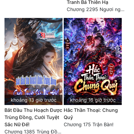
Tranh Bá Thiên Hạ
Đô Thị
Chương 2295 Ngươi nghĩ chuyện Đại Viêm tiên triều làm có thể giấu được thiên hạ sao?
Đông Phương
Đông Phương Huyền Huyễn
Đồng Nhân
Cẩu Đạo Trường Sinh
Ngự Thú
Truyện Nam
Truyện Nữ
khoảng 13 giờ trước
khoảng 16 giờ trước
Bắt Đầu Thu Hoạch Được
Hắc Thần Thoại: Chung
Vô Địch Lưu
Trùng Đồng, Cưới Tuyệt
Quỷ
Xây Dựng Thế Lực
Sắc Nữ Đế!
Chương 175 Trận Bàn!
Chương 1385 Trùng Đồng thấu ảo cảnh, lĩnh hội Pháp tắc Nhân Quả
Đam Mỹ