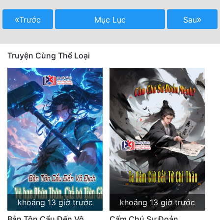
Quân Sự
Trước
Mục Lục
Sau
Sảng Văn
Sắc
Truyện Cùng Thể Loại
Sủng
Thanh Xuân
Tiên Hiệp
Tiểu Thuyết
Trinh Thám
Triều Đấu
Trùng Sinh
khoảng 13 giờ trước
khoảng 13 giờ trước
Trọng Sinh
Bản Tôn Cẩu Đến Vô
Cấm Chú Sư Đoản