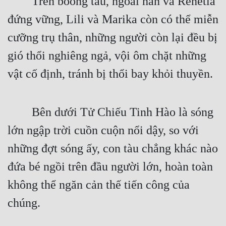
Trên boong tàu, ngoài hắn và Renetia
Cổ Đại
đứng vững, Lili và Marika còn có thể miễn
Du Hí
cưỡng trụ thân, những người còn lại đều bị
Dã Sử
gió thổi nghiêng ngả, vội ôm chặt những
Dị Giới
vật cố định, tránh bị thổi bay khỏi thuyền.
Dị Năng
Gia Đấu
Bên dưới Tử Chiếu Tinh Hào là sóng
lớn ngập trời cuồn cuộn nổi dậy, so với
Góc Nhìn Nam
những đợt sóng ấy, con tàu chẳng khác nào
Góc Nhìn Nữ
đứa bé ngồi trên đầu người lớn, hoàn toàn
Huyền Huyễn
không thể ngăn cản thế tiến công của
Huyền Nghi
chúng.
Huyền Ảo