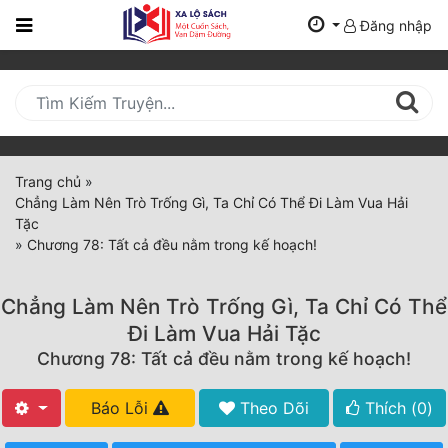
Đăng nhập
Trang
Chủ
Mới
Cập
Nhật
Trang chủ
»
(current)
Chẳng Làm Nên Trò Trống Gì, Ta Chỉ Có Thể Đi Làm Vua Hải
BXH
Tặc
»
Chương 78: Tất cả đều nằm trong kế hoạch!
Thể Loại
Chẳng Làm Nên Trò Trống Gì, Ta Chỉ Có Thể
Tất Cả
Đi Làm Vua Hải Tặc
Chương 78: Tất cả đều nằm trong kế hoạch!
Truyện Mới Ra
Hoàn Thành
Báo Lỗi
Theo Dõi
Thích (
0
)