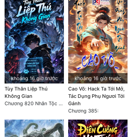
khoảng 16 giờ trước
khoảng 16 giờ trước
Tùy Thân Liệp Thú
Cao Võ: Hack Ta Tới Mở,
Không Gian
Tác Dụng Phụ Ngươi Tới
Chương 820 Nhân Tộc có thiên kiêu
Gánh
Chương 385: