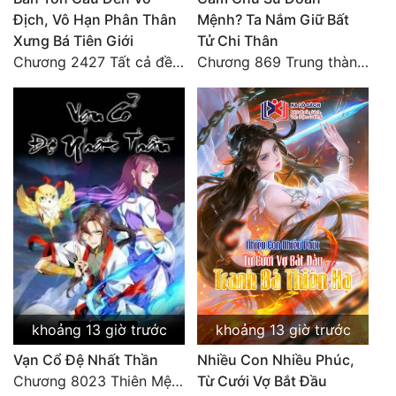
Địch, Vô Hạn Phân Thân
Mệnh? Ta Nắm Giữ Bất
Tu Chân
Xưng Bá Tiên Giới
Tử Chi Thân
Tu Tiên
Chương 2427 Tất cả đều nhờ nỗ lực! Mời Đế vào Thiên!
Chương 869 Trung thành tuyệt đối
Tội Phạm
Vô Địch
Võ Hiệp
Võng Du
Xuyên Không
Xuyên Nhanh
Xuyên Sách
khoảng 13 giờ trước
khoảng 13 giờ trước
Xuyên Thư
Vạn Cổ Đệ Nhất Thần
Nhiều Con Nhiều Phúc,
Điền Văn
Chương 8023 Thiên Mệnh cương đồ
Từ Cưới Vợ Bắt Đầu