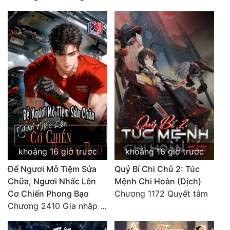
Đẹp
Đẹp Hiệp
Tính Cách Nhân Vật :
Cơ Trí
Sát Phạt Quyết Đoán
Vô Sỉ
Điềm Đạm
khoảng 16 giờ trước
khoảng 16 giờ trước
Để Ngươi Mở Tiệm Sửa
Quỷ Bí Chi Chủ 2: Túc
Chữa, Ngươi Nhấc Lên
Mệnh Chi Hoàn (Dịch)
Cơ Chiến Phong Bạo
Chương 1172 Quyết tâm
Chương 2410 Gia nhập là chuyện không thể nào!!