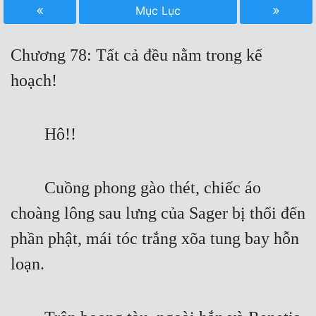
Mục Lục
Free
Hậu Cung
Chương 78: Tất cả đều nằm trong kế
Truyện Convert
hoạch!
Truyện Dịch
Hô!!
Truyện Nhập Môn
Truyện ngắn
Cuồng phong gào thét, chiếc áo
Xa Lộ Dịch
choàng lông sau lưng của Sager bị thổi đến
phần phật, mái tóc trắng xõa tung bay hỗn
Cung Đấu
loạn.
Cạnh Kỹ
Cổ Tiên Hiệp