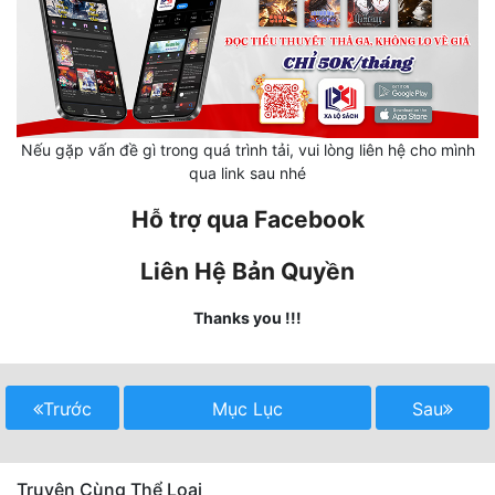
Mưu Mô
Mạt Thế
Mỹ Thực
Nếu gặp vấn đề gì trong quá trình tải, vui lòng liên hệ cho mình
qua link sau nhé
Ngôn Tình
Hỗ trợ qua Facebook
Ngược
Nữ Cường
Liên Hệ Bản Quyền
Nữ Phụ
Thanks you !!!
Phong Thủy - Tâm Linh
Phương Tây
Trước
Mục Lục
Sau
Phản Phái
Quan Trường
Truyện Cùng Thể Loại