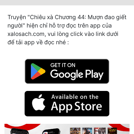
Hài Hước
Hệ Thống
Truyện "Chiêu xà Chương 44: Mượn đao giết
người" hiện chỉ hỗ trợ đọc trên app của
Học Đường
xalosach.com, vui lòng click vào link dưới
Khoa Huyễn
để tải app về đọc nhé :
Khoa Huyễn Không Gian
Kinh Dị
Kiếm Hiệp
Kỳ Huyễn
Kỳ Ảo
Linh Dị
Làm Giàu
Lịch Sử