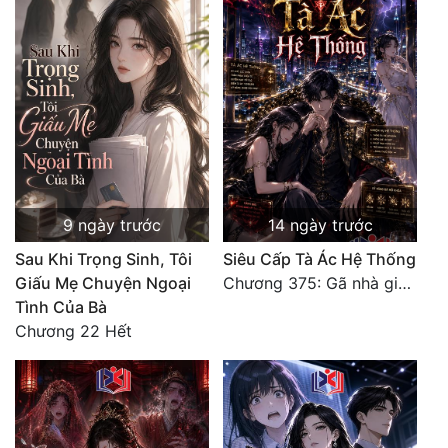
Đẹp
Đẹp Hiệp
Tính Cách Nhân Vật :
Cơ Trí
Sát Phạt Quyết Đoán
9 ngày trước
14 ngày trước
Vô Sỉ
Sau Khi Trọng Sinh, Tôi
Siêu Cấp Tà Ác Hệ Thống
Giấu Mẹ Chuyện Ngoại
Chương 375: Gã nhà giàu láo xược
Điềm Đạm
Tình Của Bà
Chương 22 Hết