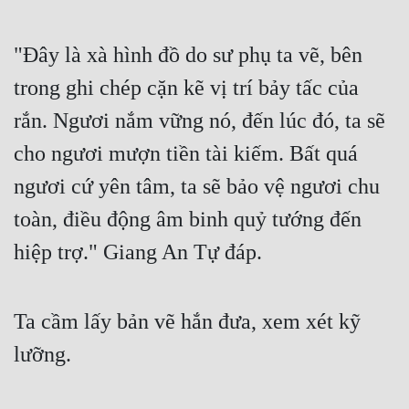
Cổ Đại
Du Hí
"Đây là xà hình đồ do sư phụ ta vẽ, bên
trong ghi chép cặn kẽ vị trí bảy tấc của
Dã Sử
rắn. Ngươi nắm vững nó, đến lúc đó, ta sẽ
Dị Giới
cho ngươi mượn tiền tài kiếm. Bất quá
Dị Năng
ngươi cứ yên tâm, ta sẽ bảo vệ ngươi chu
Gia Đấu
toàn, điều động âm binh quỷ tướng đến
Góc Nhìn Nam
hiệp trợ." Giang An Tự đáp.
Góc Nhìn Nữ
Huyền Huyễn
Ta cầm lấy bản vẽ hắn đưa, xem xét kỹ
Huyền Nghi
lưỡng.
Huyền Ảo