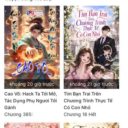
Quân Sự
Sảng Văn
Sắc
Sủng
Thanh Xuân
Tiên Hiệp
Tiểu Thuyết
khoảng 20 giờ trước
khoảng 21 giờ trước
Trinh Thám
Cao Võ: Hack Ta Tới Mở,
Tìm Bạn Trai Trên
Triều Đấu
Tác Dụng Phụ Ngươi Tới
Chương Trình Thực Tế
Gánh
Có Con Nhỏ
Trùng Sinh
Chương 385:
Chương 18 Hết
Trọng Sinh