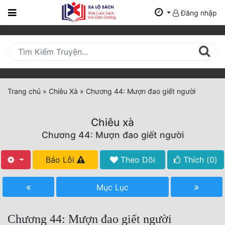
Đăng nhập
Trang
Chủ
Mới
Cập
Nhật
Trang chủ
»
Chiêu Xà
»
Chương 44: Mượn đao giết người
(current)
BXH
Chiêu xà
Thể Loại
Chương 44: Mượn đao giết người
Báo Lỗi
Theo Dõi
Thích (
0
)
Tất Cả
Truyện Mới Ra
Mục Lục
Hoàn Thành
Chương 44: Mượn đao giết người