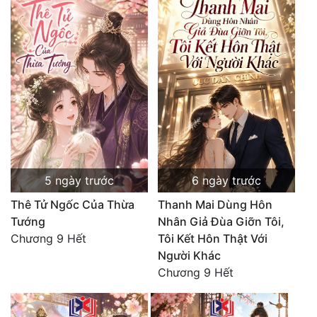
Tu Chân
Tu Tiên
Tội Phạm
Vô Địch
Võ Hiệp
Võng Du
5 ngày trước
6 ngày trước
Xuyên Không
Thê Tử Ngốc Của Thừa
Thanh Mai Dùng Hôn
Xuyên Nhanh
Tướng
Nhân Giả Đùa Giỡn Tôi,
Chương 9 Hết
Tôi Kết Hôn Thật Với
Xuyên Sách
Người Khác
Xuyên Thư
Chương 9 Hết
Điền Văn