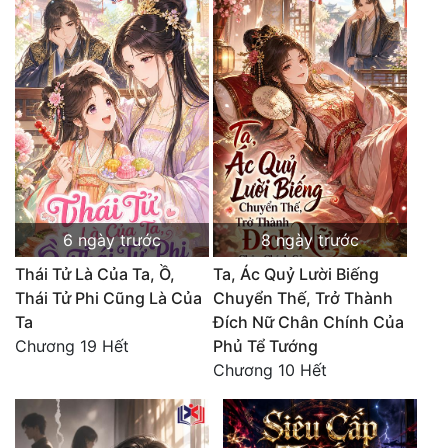
Đô Thị
Đông Phương
Đông Phương Huyền Huyễn
Đồng Nhân
Cẩu Đạo Trường Sinh
6 ngày trước
8 ngày trước
Ngự Thú
Thái Tử Là Của Ta, Ồ,
Ta, Ác Quỷ Lười Biếng
Truyện Nam
Thái Tử Phi Cũng Là Của
Chuyển Thế, Trở Thành
Ta
Đích Nữ Chân Chính Của
Truyện Nữ
Chương 19 Hết
Phủ Tể Tướng
Vô Địch Lưu
Chương 10 Hết
Xây Dựng Thế Lực
Đam Mỹ