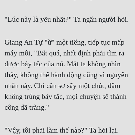
Free
"Lúc này là yếu nhất?" Ta ngẩn người hỏi.
Hậu Cung
Truyện Convert
Giang An Tự "ừ" một tiếng, tiếp tục mấp
Truyện Dịch
máy môi, "Bất quá, nhất định phải tìm ra
Truyện Nhập Môn
được bảy tấc của nó. Mắt ta không nhìn
Truyện ngắn
thấy, không thể hành động cũng vì nguyên
Xa Lộ Dịch
nhân này. Chỉ cần sơ sẩy một chút, đâm
không trúng bảy tấc, mọi chuyện sẽ thành
Cung Đấu
công dã tràng."
Cạnh Kỹ
Cổ Tiên Hiệp
"Vậy, tôi phải làm thế nào?" Ta hỏi lại.