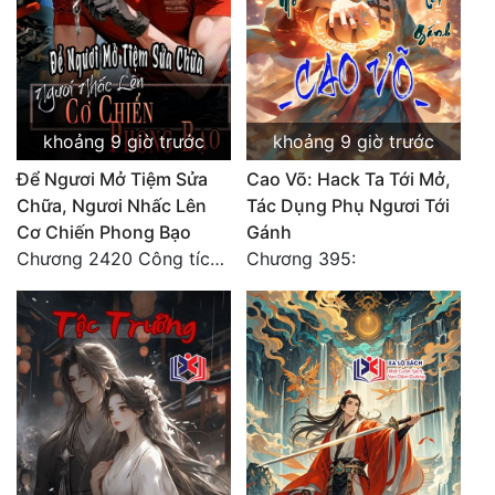
khoảng 9 giờ trước
khoảng 9 giờ trước
Để Ngươi Mở Tiệm Sửa
Cao Võ: Hack Ta Tới Mở,
Chữa, Ngươi Nhấc Lên
Tác Dụng Phụ Ngươi Tới
Cơ Chiến Phong Bạo
Gánh
Chương 2420 Công tích vĩ đại!! Cơ Tu Chi Thần?!
Chương 395: