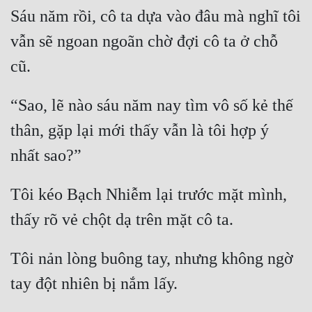
Đô Thị
Sáu năm rồi, cô ta dựa vào đâu mà nghĩ tôi 
Đông Phương
vẫn sẽ ngoan ngoãn chờ đợi cô ta ở chỗ 
Đông Phương Huyền Huyễn
Đồng Nhân
“Sao, lẽ nào sáu năm nay tìm vô số kẻ thế 
thân, gặp lại mới thấy vẫn là tôi hợp ý 
Cẩu Đạo Trường Sinh
Ngự Thú
Tôi kéo Bạch Nhiễm lại trước mặt mình, 
Truyện Nam
Truyện Nữ
Tôi nản lòng buông tay, nhưng không ngờ 
Vô Địch Lưu
Xây Dựng Thế Lực
Đam Mỹ