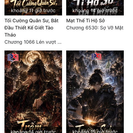
khoảng 11 giờ trước
khoảng 14 giờ trước
Tối Cường Quân Sư, Bắt
Mạt Thế Ti Hộ Sở
Đầu Thiết Kế Giết Tào
Chương 6530: Sợ Vỡ Mật
Tháo
Chương 1066 Lén vượt Nam Bì, đánh thẳng Nghiệp Thành (2/2)
khoảng 14 giờ trước
khoảng 15 giờ trước