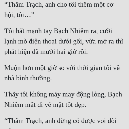
“Thẩm Trạch, anh cho tôi thêm một cơ 
Đẹp
Đẹp Hiệp
Tôi hất mạnh tay Bạch Nhiễm ra, cười 
Tính Cách Nhân Vật :
lạnh mò điện thoại dưới gối, vừa mở ra thì 
Cơ Trí
Sát Phạt Quyết Đoán
Muộn hơn một giờ so với thời gian tôi về 
Vô Sỉ
Điềm Đạm
Thấy tôi không mảy may động lòng, Bạch 
“Thẩm Trạch, anh đừng có được voi đòi 