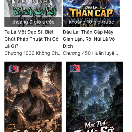
khoảng 9 giờ trước
khoảng 10 giờ trước
Ta Là Một Đạo Sĩ, Biết
Đấu La: Thần Cấp Máy
Chút Pháp Thuật Thì Có
Gian Lận, Rời Núi Là Vô
Là Gì?
Địch
Chương 1030 Không Chi Hoàng Nguyên Đại Hư
Chương 450 Huấn luyện thực chiến, Long Linh Cơ đối chiến bốn người Cổ Nguyệt và Vũ Lân!