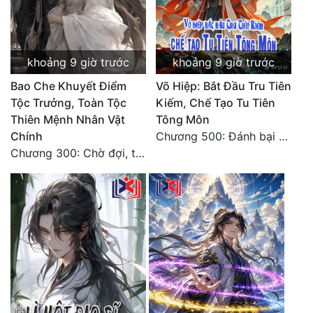
khoảng 9 giờ trước
khoảng 9 giờ trước
Bao Che Khuyết Điểm
Võ Hiệp: Bắt Đầu Tru Tiên
Tộc Trưởng, Toàn Tộc
Kiếm, Chế Tạo Tu Tiên
Thiên Mệnh Nhân Vật
Tông Môn
Chính
Chương 500: Đánh bại Quái Ngư, tiến nhập Hồng Thụ lâm
Chương 300: Chờ đợi, thời khắc truy sát đến gần.