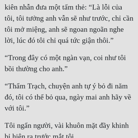
kiên nhẫn đưa một tấm thẻ: “Là lỗi của 
Quân Sự
tôi, tôi tưởng anh vẫn sẽ như trước, chỉ cần 
Sảng Văn
tôi mở miệng, anh sẽ ngoan ngoãn nghe 
Sắc
Sủng
“Trong đây có một ngàn vạn, coi như tôi 
Thanh Xuân
Tiên Hiệp
Tiểu Thuyết
“Thẩm Trạch, chuyện anh tự ý bỏ đi năm 
Trinh Thám
đó, tôi có thể bỏ qua, ngày mai anh hãy về 
Triều Đấu
Trùng Sinh
Tôi ngẩn người, vài khuôn mặt đầy khinh 
Trọng Sinh