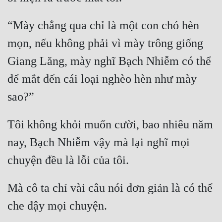
Tu Chân
“Mày chẳng qua chỉ là một con chó hèn 
Tu Tiên
mọn, nếu không phải vì mày trông giống 
Tội Phạm
Giang Lăng, mày nghĩ Bạch Nhiễm có thể 
Vô Địch
để mắt đến cái loại nghèo hèn như mày 
Võ Hiệp
Võng Du
Tôi không khỏi muốn cười, bao nhiêu năm 
Xuyên Không
nay, Bạch Nhiễm vậy mà lại nghĩ mọi 
Xuyên Nhanh
Xuyên Sách
Mà cô ta chỉ vài câu nói đơn giản là có thể 
Xuyên Thư
Điền Văn