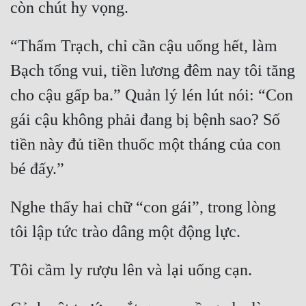
Cổ Đại
Du Hí
“Thẩm Trạch, chỉ cần cậu uống hết, làm 
Dã Sử
Bạch tổng vui, tiền lương đêm nay tôi tăng 
Dị Giới
cho cậu gấp ba.” Quản lý lén lút nói: “Con 
gái cậu không phải đang bị bệnh sao? Số 
Dị Năng
tiền này đủ tiền thuốc một tháng của con 
Gia Đấu
Góc Nhìn Nam
Góc Nhìn Nữ
Nghe thấy hai chữ “con gái”, trong lòng 
Huyền Huyễn
Huyền Nghi
Huyền Ảo