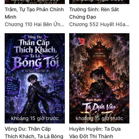
Trẫm, Tự Tạo Phản Chính
Trường Sinh: Rèn Sắt
Mình
Chứng Đạo
Chương 110 Hai Bên Ứng Phó
Chương 552 Huyết Hỏa Độn Hư, nhân quả chưa dứt
khoảng 15 giờ trước
khoảng 15 giờ trước
Võng Du: Thần Cấp
Huyền Huyễn: Ta Dựa
Thích Khách, Ta Là Bóng
Vào Đốt Thi Thành