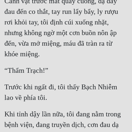
Cảnh vật trước mắt quay cuồng, dạ dày 
Hài Hước
đau đến co thắt, tay run lẩy bẩy, ly rượu 
Hệ Thống
rơi khỏi tay, tôi định cúi xuống nhặt, 
Học Đường
nhưng không ngờ một cơn buồn nôn ập 
Khoa Huyễn
đến, vừa mở miệng, máu đã tràn ra từ 
Khoa Huyễn Không Gian
Kinh Dị
Kiếm Hiệp
Kỳ Huyễn
Trước khi ngất đi, tôi thấy Bạch Nhiễm 
Kỳ Ảo
Linh Dị
Khi tỉnh dậy lần nữa, tôi đang nằm trong 
Làm Giàu
bệnh viện, đang truyền dịch, cơn đau dạ 
Lịch Sử