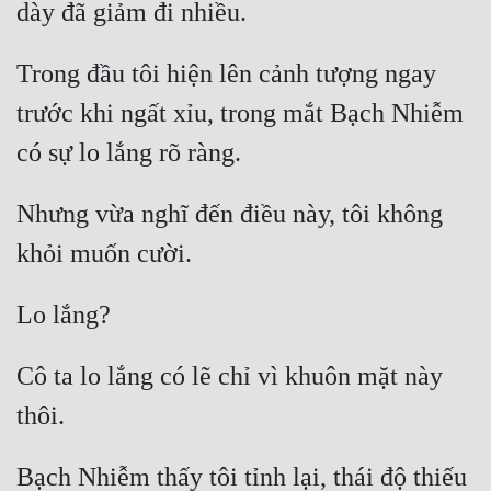
Mưu Mô
Trong đầu tôi hiện lên cảnh tượng ngay 
Mạt Thế
trước khi ngất xỉu, trong mắt Bạch Nhiễm 
Mỹ Thực
Ngôn Tình
Nhưng vừa nghĩ đến điều này, tôi không 
Ngược
Nữ Cường
Nữ Phụ
Phong Thủy - Tâm Linh
Cô ta lo lắng có lẽ chỉ vì khuôn mặt này 
Phương Tây
Phản Phái
Bạch Nhiễm thấy tôi tỉnh lại, thái độ thiếu 
Quan Trường