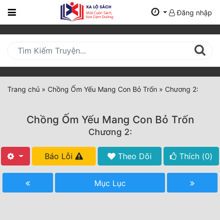
Đăng nhập
Trang
Chủ
Mới
Cập
Nhật
Trang chủ
»
Chồng Ốm Yếu Mang Con Bỏ Trốn
»
Chương 2:
(current)
BXH
Chồng Ốm Yếu Mang Con Bỏ Trốn
Thể Loại
Chương 2:
Báo Lỗi
Theo Dõi
Thích (
0
)
Tất Cả
Truyện Mới Ra
Mục Lục
Hoàn Thành