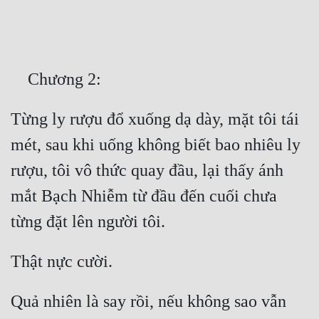
Free
Hậu Cung
Truyện Convert
Truyện Dịch
Từng ly rượu đổ xuống dạ dày, mặt tôi tái 
Truyện Nhập Môn
mét, sau khi uống không biết bao nhiêu ly 
Truyện ngắn
rượu, tôi vô thức quay đầu, lại thấy ánh 
Xa Lộ Dịch
mắt Bạch Nhiễm từ đầu đến cuối chưa 
Cung Đấu
Cạnh Kỹ
Quả nhiên là say rồi, nếu không sao vẫn 
Cổ Tiên Hiệp