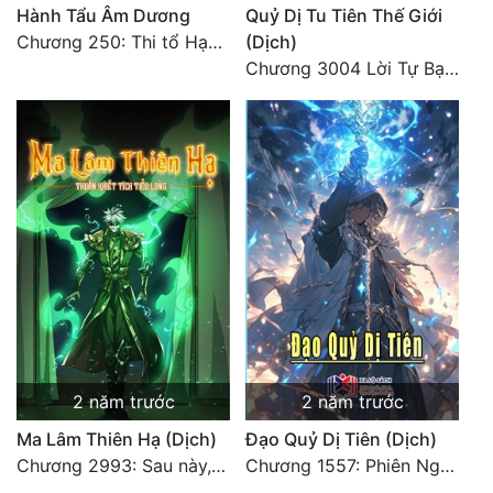
Hành Tẩu Âm Dương
Quỷ Dị Tu Tiên Thế Giới
Chương 250: Thi tổ Hạn Bạt
(Dịch)
Chương 3004 Lời Tự Bạch Kết Thúc
2 năm trước
2 năm trước
Ma Lâm Thiên Hạ (Dịch)
Đạo Quỷ Dị Tiên (Dịch)
Chương 2993: Sau này, ta sẽ ăn món vịt quay (Đại Kết Cục)
Chương 1557: Phiên Ngoại Gia Cát Uyên 27