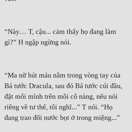
Đô Thị
Đông Phương
Đông Phương Huyền Huyễn
“Này… T, cậu... cảm thấy họ đang làm 
Đồng Nhân
Cẩu Đạo Trường Sinh
Ngự Thú
“Ma nữ hút máu nằm trong vòng tay của 
Bá tước Dracula, sau đó Bá tước cúi đầu, 
Truyện Nam
đặt môi mình trên môi cô nàng, nếu nói 
Truyện Nữ
riêng về tư thế, tôi nghĩ...” T nói. “Họ 
Vô Địch Lưu
Xây Dựng Thế Lực
Đam Mỹ