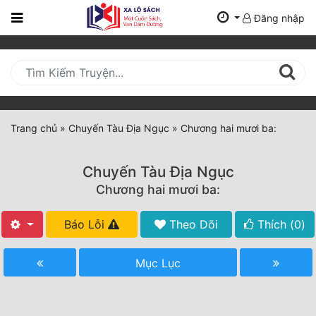
Đăng nhập
Trang
Chủ
Mới
Cập
Nhật
Trang chủ
»
Chuyến Tàu Địa Ngục
»
Chương hai mươi ba:
(current)
BXH
Chuyến Tàu Địa Ngục
Thể Loại
Chương hai mươi ba:
Báo Lỗi
Theo Dõi
Thích (
0
)
Tất Cả
Truyện Mới Ra
Mục Lục
Hoàn Thành