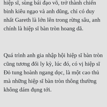
Hài Hước
hiệp sĩ, sùng bái đạo võ, trở thành chiến 
binh kiêu ngạo và anh dũng, chỉ có duy 
Hệ Thống
nhất Gareth là lớn lên trong rừng sâu, anh 
Học Đường
Khoa Huyễn
Khoa Huyễn Không Gian
Kinh Dị
Quá trình anh gia nhập hội hiệp sĩ bàn tròn 
Kiếm Hiệp
cũng tương đối ly kỳ, lúc đó, có vị hiệp sĩ 
Kỳ Huyễn
Đỏ tung hoành ngang dọc, là một cao thủ 
Kỳ Ảo
mà những hiệp sĩ bàn tròn thông thường 
Linh Dị
Làm Giàu
Lịch Sử