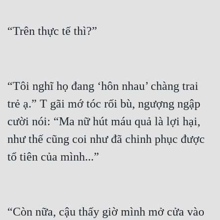
Đẹp
Đẹp Hiệp
Tính Cách Nhân Vật :
“Tôi nghĩ họ đang ‘hôn nhau’ chàng trai 
Cơ Trí
trẻ ạ.” T gãi mớ tóc rối bù, ngượng ngập 
Sát Phạt Quyết Đoán
cười nói: “Ma nữ hút máu quả là lợi hại, 
Vô Sỉ
như thế cũng coi như đã chinh phục được 
Điềm Đạm
“Còn nữa, cậu thấy giờ mình mở cửa vào 