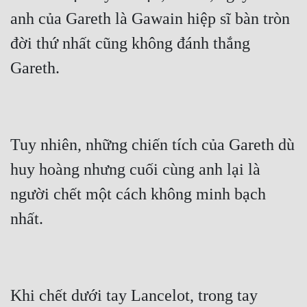
anh của Gareth là Gawain hiệp sĩ bàn tròn 
Quân Sự
đời thứ nhất cũng không đánh thắng 
Sảng Văn
Sắc
Sủng
Thanh Xuân
Tuy nhiên, những chiến tích của Gareth dù 
Tiên Hiệp
huy hoàng nhưng cuối cùng anh lại là 
Tiểu Thuyết
người chết một cách không minh bạch 
Trinh Thám
Triều Đấu
Trùng Sinh
Khi chết dưới tay Lancelot, trong tay 
Trọng Sinh