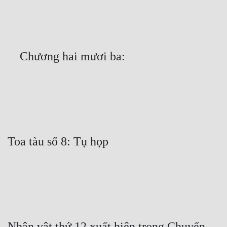
Free
Hậu Cung
Truyện Convert
Truyện Dịch
Truyện Nhập Môn
Truyện ngắn
Xa Lộ Dịch
Cung Đấu
Cạnh Kỹ
Cổ Tiên Hiệp
Nhân vật thứ 12 xuất hiện trong Chuyến 