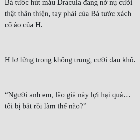
Bá tước hút máu Dracula đang nở nụ cười 
thật thân thiện, tay phải của Bá tước xách 
“Người anh em, lão già này lợi hại quá… 