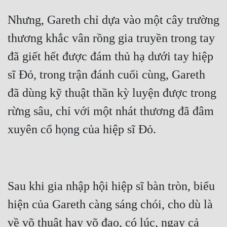
Nhưng, Gareth chỉ dựa vào một cây trường 
Mưu Mô
thương khắc vân rồng gia truyền trong tay 
Mạt Thế
đã giết hết được đám thủ hạ dưới tay hiệp 
Mỹ Thực
sĩ Đỏ, trong trận đánh cuối cùng, Gareth 
Ngôn Tình
đã dùng kỹ thuật thần kỳ luyện được trong 
Ngược
rừng sâu, chỉ với một nhát thương đã đâm 
Nữ Cường
Nữ Phụ
Phong Thủy - Tâm Linh
Phương Tây
Sau khi gia nhập hội hiệp sĩ bàn tròn, biểu 
Phản Phái
hiện của Gareth càng sáng chói, cho dù là 
về võ thuật hay võ đạo, có lúc, ngay cả 
Quan Trường