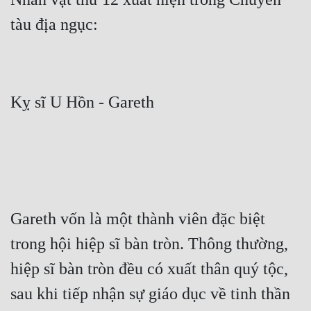
Cổ Đại
Du Hí
Dã Sử
Dị Giới
Dị Năng
Gia Đấu
Góc Nhìn Nam
Góc Nhìn Nữ
Gareth vốn là một thành viên đặc biệt 
Huyền Huyễn
trong hội hiệp sĩ bàn tròn. Thông thường, 
Huyền Nghi
hiệp sĩ bàn tròn đều có xuất thân quý tộc, 
Huyền Ảo
sau khi tiếp nhận sự giáo dục về tinh thần 