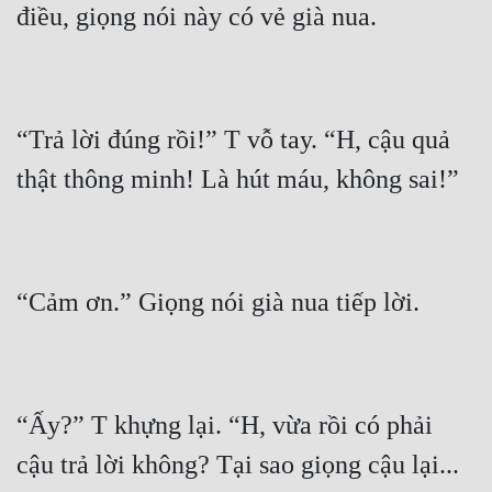
“Trả lời đúng rồi!” T vỗ tay. “H, cậu quả 
“Ấy?” T khựng lại. “H, vừa rồi có phải 
cậu trả lời không? Tại sao giọng cậu lại... 