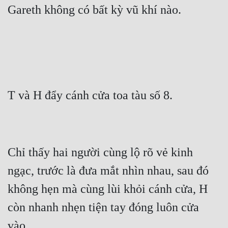
Tu Chân
Tu Tiên
Tội Phạm
Vô Địch
Võ Hiệp
Võng Du
Xuyên Không
Chỉ thấy hai người cùng lộ rõ vẻ kinh 
Xuyên Nhanh
ngạc, trước là đưa mắt nhìn nhau, sau đó 
Xuyên Sách
không hẹn mà cùng lùi khỏi cánh cửa, H 
Xuyên Thư
còn nhanh nhẹn tiện tay đóng luôn cửa 
Điền Văn