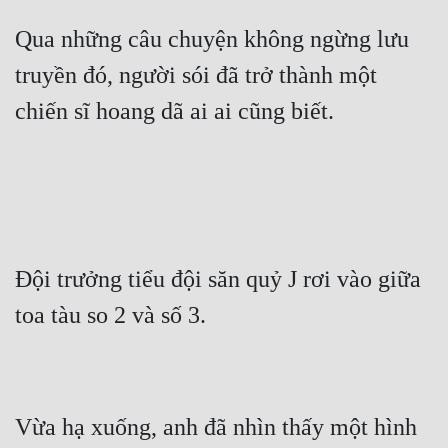
Qua những câu chuyện không ngừng lưu 
Mưu Mô
truyền đó, người sói đã trở thành một 
Mạt Thế
Mỹ Thực
Ngôn Tình
Ngược
Nữ Cường
Đội trưởng tiểu đội săn quỷ J rơi vào giữa 
Nữ Phụ
Phong Thủy - Tâm Linh
Phương Tây
Phản Phái
Vừa hạ xuống, anh đã nhìn thấy một hình 
Quan Trường