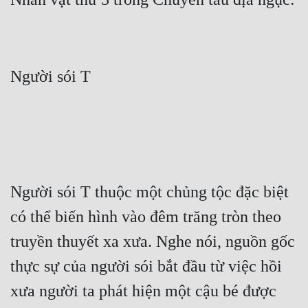
Cổ Đại
Du Hí
Dã Sử
Dị Giới
Dị Năng
Gia Đấu
Góc Nhìn Nam
Người sói T thuộc một chủng tộc đặc biệt 
Góc Nhìn Nữ
có thể biến hình vào đêm trăng tròn theo 
Huyền Huyễn
truyền thuyết xa xưa. Nghe nói, nguồn gốc 
Huyền Nghi
thực sự của người sói bắt đầu từ việc hồi 
Huyền Ảo
xưa người ta phát hiện một cậu bé được 