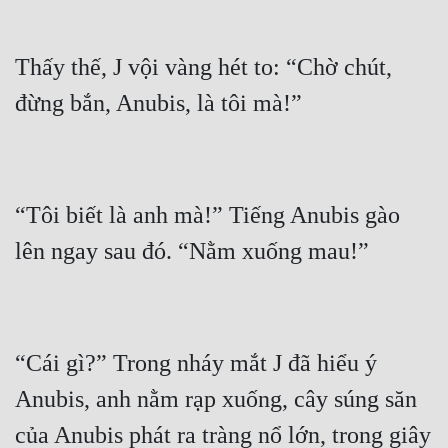
Đẹp
Thấy thế, J vội vàng hét to: “Chờ chút, 
Đẹp Hiệp
Tính Cách Nhân Vật :
Cơ Trí
“Tôi biết là anh mà!” Tiếng Anubis gào 
Sát Phạt Quyết Đoán
Vô Sỉ
Điềm Đạm
“Cái gì?” Trong nháy mắt J đã hiểu ý 
Anubis, anh nằm rạp xuống, cây súng săn 
của Anubis phát ra tràng nổ lớn, trong giây 