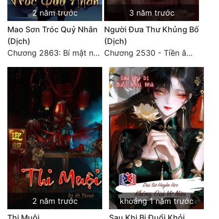
2 năm trước
3 năm trước
Mao Sơn Tróc Quỷ Nhân
Người Đưa Thư Khủng Bố
(Dịch)
(Dịch)
Chương 2863: Bí mật nhất 2
Chương 2530 - Tiền âm phủ (2)
2 năm trước
khoảng 1 năm trước
Thi Muội
Sau Khi Bị Đuổi Khỏi