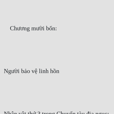
Free
Hậu Cung
Truyện Convert
Truyện Dịch
Truyện Nhập Môn
Truyện ngắn
Xa Lộ Dịch
Cung Đấu
Cạnh Kỹ
Cổ Tiên Hiệp