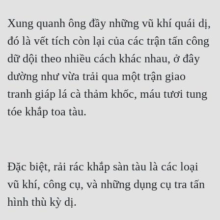
Tu Chân
Xung quanh ông đầy những vũ khí quái dị, 
Tu Tiên
đó là vết tích còn lại của các trận tấn công 
Tội Phạm
dữ dội theo nhiều cách khác nhau, ở đây 
Vô Địch
dường như vừa trải qua một trận giao 
Võ Hiệp
tranh giáp lá cà thảm khốc, máu tươi tung 
Võng Du
Xuyên Không
Xuyên Nhanh
Đặc biệt, rải rác khắp sàn tàu là các loại 
Xuyên Sách
vũ khí, công cụ, và những dụng cụ tra tấn 
Xuyên Thư
Điền Văn