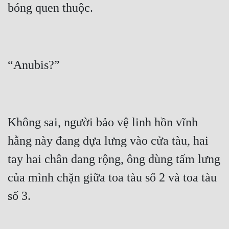
Quân Sự
Sảng Văn
Sắc
Sủng
Thanh Xuân
Tiên Hiệp
Không sai, người bảo vệ linh hồn vĩnh 
Tiểu Thuyết
hằng này đang dựa lưng vào cửa tàu, hai 
tay hai chân dang rộng, ông dùng tấm lưng 
Trinh Thám
của mình chặn giữa toa tàu số 2 và toa tàu 
Triều Đấu
Trùng Sinh
Trọng Sinh