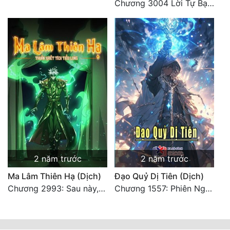
Chương 3004 Lời Tự Bạch Kết Thúc
2 năm trước
2 năm trước
Ma Lâm Thiên Hạ (Dịch)
Đạo Quỷ Dị Tiên (Dịch)
Chương 2993: Sau này, ta sẽ ăn món vịt quay (Đại Kết Cục)
Chương 1557: Phiên Ngoại Gia Cát Uyên 27