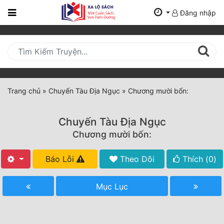
Đăng nhập
Trang
Chủ
Mới
Cập
Nhật
Trang chủ
»
Chuyến Tàu Địa Ngục
»
Chương mười bốn:
(current)
BXH
Chuyến Tàu Địa Ngục
Thể Loại
Chương mười bốn:
Báo Lỗi
Theo Dõi
Thích (
0
)
Tất Cả
Truyện Mới Ra
Mục Lục
Hoàn Thành