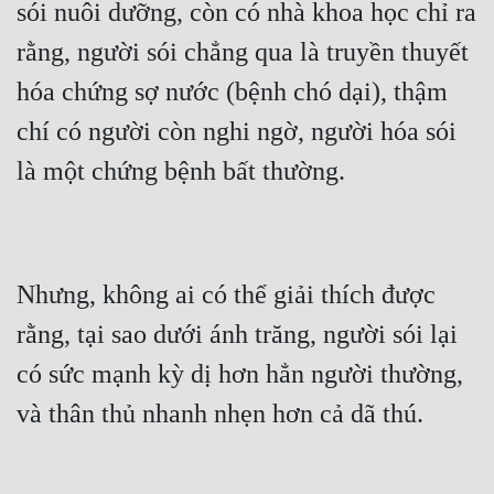
Hài Hước
sói nuôi dưỡng, còn có nhà khoa học chỉ ra 
rằng, người sói chẳng qua là truyền thuyết 
Hệ Thống
hóa chứng sợ nước (bệnh chó dại), thậm 
Học Đường
chí có người còn nghi ngờ, người hóa sói 
Khoa Huyễn
Khoa Huyễn Không Gian
Kinh Dị
Kiếm Hiệp
Nhưng, không ai có thể giải thích được 
Kỳ Huyễn
rằng, tại sao dưới ánh trăng, người sói lại 
Kỳ Ảo
có sức mạnh kỳ dị hơn hẳn người thường, 
Linh Dị
Làm Giàu
Lịch Sử