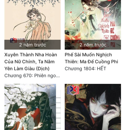
Đẹp
Đẹp Hiệp
Tính Cách Nhân Vật :
2 năm trước
2 năm trước
Cơ Trí
Xuyên Thành Nha Hoàn
Phế Sài Muốn Nghịch
Của Nữ Chính, Ta Nằm
Thiên: Ma Đế Cuồng Phi
Sát Phạt Quyết Đoán
Yên Làm Giàu (Dịch)
Chương 1804: HẾT
Vô Sỉ
Chương 670: Phiên ngoại 16. HẾT.
Điềm Đạm