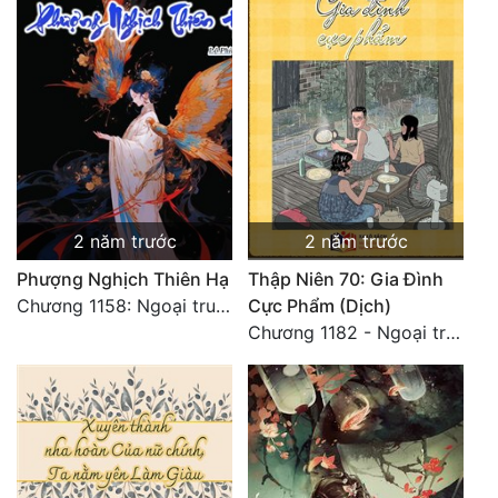
Đô Thị
Đông Phương
Đông Phương Huyền Huyễn
Đồng Nhân
Cẩu Đạo Trường Sinh
2 năm trước
2 năm trước
Ngự Thú
Phượng Nghịch Thiên Hạ
Thập Niên 70: Gia Đình
Chương 1158: Ngoại truyện 1 - Vạn Thú Vô Cương 3
Cực Phẩm (Dịch)
Truyện Nam
Chương 1182 - Ngoại truyện 4
Truyện Nữ
Vô Địch Lưu
Xây Dựng Thế Lực
Đam Mỹ