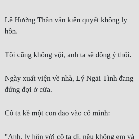
Free
Lê Hướng Thần vẫn kiên quyết không ly
Hậu Cung
hôn.
Truyện Convert
Truyện Dịch
Tôi cũng không vội, anh ta sẽ đồng ý thôi.
Truyện Nhập Môn
Truyện ngắn
Ngày xuất viện về nhà, Lý Ngải Tình đang
Xa Lộ Dịch
đứng đợi ở cửa.
Cung Đấu
Cô ta kề một con dao vào cổ mình:
Cạnh Kỹ
Cổ Tiên Hiệp
"Anh, ly hôn với cô ta đi, nếu không em và