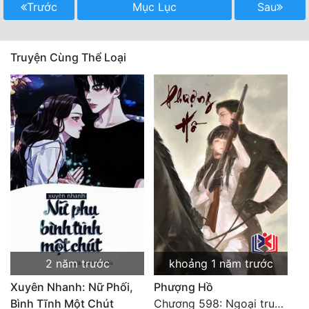
Trước
Mục Lục
Sau
Mưu Mô
Mạt Thế
Truyện Cùng Thể Loại
Mỹ Thực
Ngôn Tình
Ngược
Nữ Cường
Nữ Phụ
Phong Thủy - Tâm Linh
Phương Tây
2 năm trước
khoảng 1 năm trước
Phản Phái
Xuyên Nhanh: Nữ Phối,
Phượng Hồ
Quan Trường
Bình Tĩnh Một Chút
Chương 598: Ngoại truyện: Tiểu Tiểu Ký