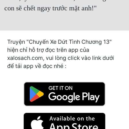
Cổ Đại
con sẽ chết ngay trước mặt anh!"
Du Hí
Dã Sử
Dị Giới
Truyện "Chuyến Xe Dứt Tình Chương 13"
hiện chỉ hỗ trợ đọc trên app của
Dị Năng
xalosach.com, vui lòng click vào link dưới
Gia Đấu
để tải app về đọc nhé :
Góc Nhìn Nam
Góc Nhìn Nữ
Huyền Huyễn
Huyền Nghi
Huyền Ảo