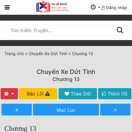
Đăng nhập
Trang
Chủ
Mới
Cập
Nhật
Trang chủ
»
Chuyến Xe Dứt Tình
»
Chương 13
(current)
BXH
Chuyến Xe Dứt Tình
Thể Loại
Chương 13
Báo Lỗi
Theo Dõi
Thích (
0
)
Tất Cả
Truyện Mới Ra
Mục Lục
Hoàn Thành
Chương 13