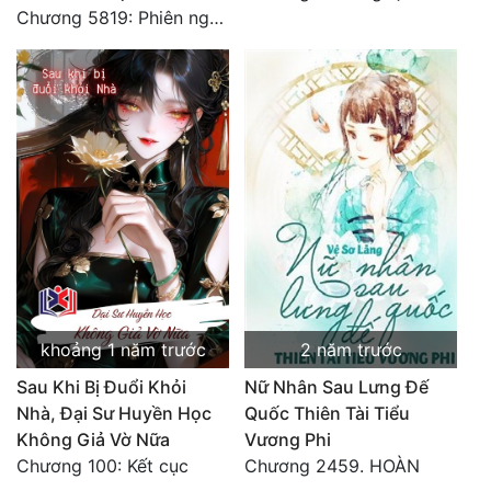
Chương 5819: Phiên ngoại: Trở lại STARS [HẾT]
Quân Sự
Sảng Văn
Sắc
Sủng
Thanh Xuân
Tiên Hiệp
Tiểu Thuyết
Trinh Thám
khoảng 1 năm trước
2 năm trước
Triều Đấu
Sau Khi Bị Đuổi Khỏi
Nữ Nhân Sau Lưng Đế
Nhà, Đại Sư Huyền Học
Quốc Thiên Tài Tiểu
Trùng Sinh
Không Giả Vờ Nữa
Vương Phi
Chương 100: Kết cục
Chương 2459. HOÀN
Trọng Sinh