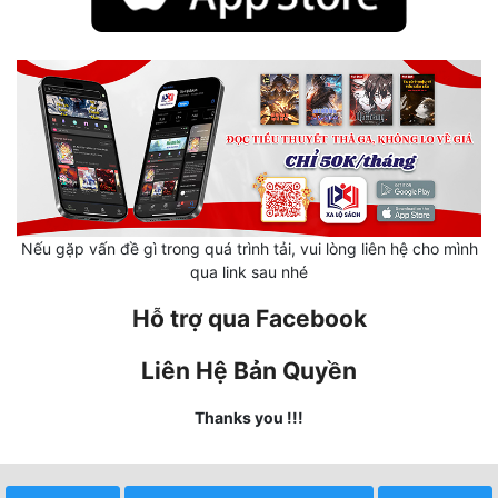
Hài Hước
Hệ Thống
Học Đường
Khoa Huyễn
Khoa Huyễn Không Gian
Kinh Dị
Nếu gặp vấn đề gì trong quá trình tải, vui lòng liên hệ cho mình
qua link sau nhé
Kiếm Hiệp
Hỗ trợ qua Facebook
Kỳ Huyễn
Kỳ Ảo
Liên Hệ Bản Quyền
Linh Dị
Thanks you !!!
Làm Giàu
Lịch Sử