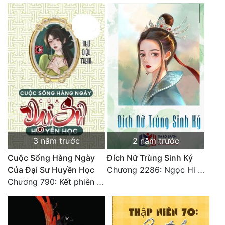
Tu Chân
Tu Tiên
Tội Phạm
Vô Địch
Võ Hiệp
Võng Du
Xuyên Không
3 năm trước
2 năm trước
Xuyên Nhanh
Cuộc Sống Hàng Ngày
Đích Nữ Trùng Sinh Ký
Của Đại Sư Huyền Học
Chương 2286: Ngọc Hi phiên ngoại (40)
Xuyên Sách
Chương 790: Kết phiên ngoại
Xuyên Thư
Điền Văn