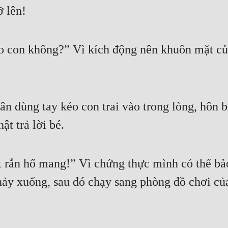
 lên!
heo con không?” Vì kích động nên khuôn mặt c
n dùng tay kéo con trai vào trong lòng, hôn bé
ật trả lời bé.
ệt rắn hổ mang!” Vì chứng thực mình có thể b
nhảy xuống, sau đó chạy sang phòng đồ chơi củ