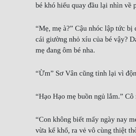
bé khó hiểu quay đầu lại nhìn về
“Mẹ, mẹ à?” Cậu nhóc lập tức bị d
cái giường nhỏ xíu của bé vậy? D
mẹ đang ôm bé nha.
“Ừm” Sơ Vân cũng tỉnh lại vì độn
“Hạo Hạo mẹ buồn ngủ lắm.” Cô 
“Con không biết mấy ngày nay mẹ
vừa kể khổ, ra vẻ vô cùng thiệt th