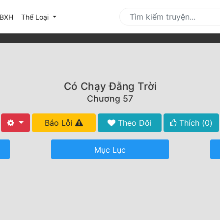
urrent)
BXH
Thể Loại
Có Chạy Đằng Trời
Chương 57
Báo Lỗi
Theo Dõi
Thích (
0
)
Mục Lục