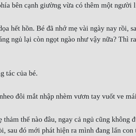
 phía bên cạnh giường vừa có thêm một người 
ọa hết hồn. Bé đã nhớ mẹ vài ngày nay rồi, sao
áng ngủ lại còn ngọt ngào như vậy nữa? Thì ra
g tác của bé.
nheo đôi mắt nhập nhèm vươn tay vuốt ve má
 thảm thế nào đâu, ngay cả ngủ cũng không đ
òi, sau đó mới phát hiện ra mình đang lấn con t