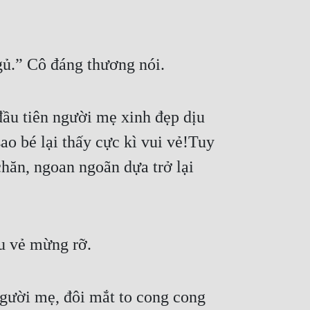
gủ.” Cô đáng thương nói.
ầu tiên người mẹ xinh đẹp dịu 
o bé lại thấy cực kì vui vẻ!Tuy 
chăn, ngoan ngoãn dựa trở lại 
ấu vẻ mừng rỡ.
người mẹ, đôi mắt to cong cong 