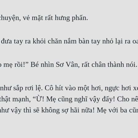
huyện, vẻ mặt rất hưng phấn.
 đưa tay ra khỏi chăn nắm bàn tay nhỏ lại ra oa
 mẹ rồi!” Bé nhìn Sơ Vân, rất chân thành nói.
ư sắp rơi lệ. Cô hít vào một hơi, ngực hơi xó
thật mạnh, “Ừ! Mẹ cũng nghĩ vậy đấy! Cho nên
như vậy thì sẽ không sợ hãi nữa! Mẹ với ba cũ