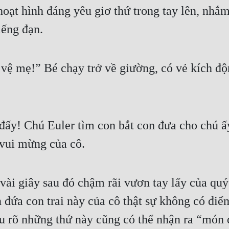
ạt hình đáng yêu giơ thứ trong tay lên, nhắm
iếng đạn.
vệ mẹ!” Bé chạy trở về giường, có vẻ kích độn
đấy! Chú Euler tìm con bắt con đưa cho chú ấy
vui mừng của cô.
i giây sau đó chậm rãi vươn tay lấy của quý tr
đứa con trai này của cô thật sự không có điểm
u rõ những thứ này cũng có thể nhận ra “món đ