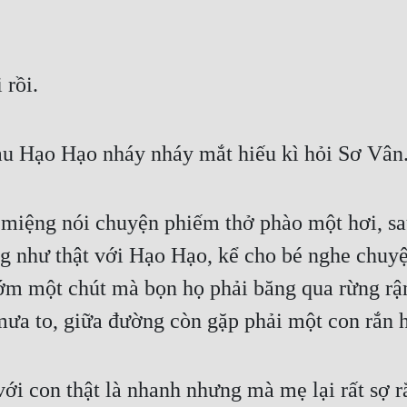
 rồi.
sau Hạo Hạo nháy nháy mắt hiếu kì hỏi Sơ Vân
iệng nói chuyện phiếm thở phào một hơi, sau đ
g như thật với Hạo Hạo, kể cho bé nghe chuyệ
sớm một chút mà bọn họ phải băng qua rừng rậm
mưa to, giữa đường còn gặp phải một con rắn 
 với con thật là nhanh nhưng mà mẹ lại rất sợ 