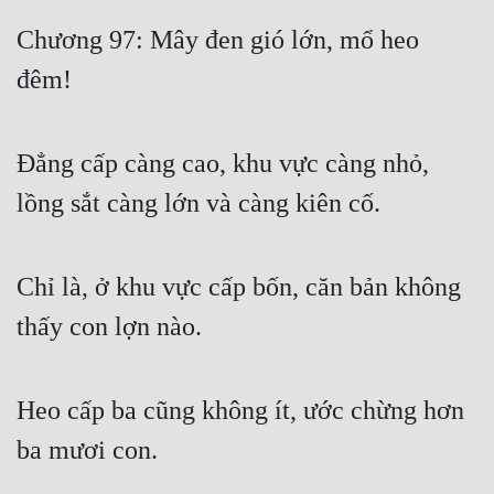
Free
Chương 97: Mây đen gió lớn, mổ heo
đêm!
Hậu Cung
Truyện Convert
Đẳng cấp càng cao, khu vực càng nhỏ,
Truyện Dịch
lồng sắt càng lớn và càng kiên cố.
Truyện Nhập Môn
Truyện ngắn
Chỉ là, ở khu vực cấp bốn, căn bản không
Xa Lộ Dịch
thấy con lợn nào.
Cung Đấu
Heo cấp ba cũng không ít, ước chừng hơn
Cạnh Kỹ
ba mươi con.
Cổ Tiên Hiệp