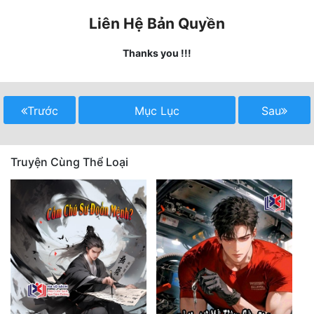
Liên Hệ Bản Quyền
Mưu Mô
Thanks you !!!
Mạt Thế
Mỹ Thực
Trước
Mục Lục
Sau
Ngôn Tình
Ngược
Truyện Cùng Thể Loại
Nữ Cường
Nữ Phụ
Phong Thủy - Tâm Linh
Phương Tây
Phản Phái
Quan Trường