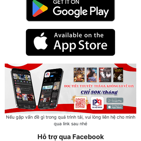
Hài Hước
Hệ Thống
Học Đường
Khoa Huyễn
Khoa Huyễn Không Gian
Kinh Dị
Kiếm Hiệp
Kỳ Huyễn
Kỳ Ảo
Linh Dị
Nếu gặp vấn đề gì trong quá trình tải, vui lòng liên hệ cho mình
qua link sau nhé
Làm Giàu
Hỗ trợ qua Facebook
Lịch Sử