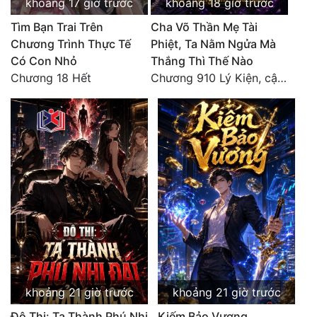
khoảng 17 giờ trước
khoảng 18 giờ trước
Đô Thị
Tìm Bạn Trai Trên
Cha Võ Thần Mẹ Tài
Đông Phương
Chương Trình Thực Tế
Phiệt, Ta Nằm Ngửa Mà
Có Con Nhỏ
Thắng Thì Thế Nào
Đông Phương Huyền Huyễn
Chương 18 Hết
Chương 910 Lý Kiện, cậu có tin tưởng tôi không?
Đồng Nhân
Cẩu Đạo Trường Sinh
Ngự Thú
Truyện Nam
Truyện Nữ
Vô Địch Lưu
Xây Dựng Thế Lực
khoảng 21 giờ trước
khoảng 21 giờ trước
Đô Thị: Ta Thành Phú Nhị
Kiếm Bảo Vương
Đam Mỹ