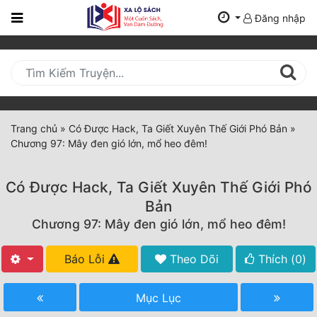
Đăng nhập
Trang
Chủ
Mới
Cập
Nhật
Trang chủ
»
Có Được Hack, Ta Giết Xuyên Thế Giới Phó Bản
»
(current)
Chương 97: Mây đen gió lớn, mổ heo đêm!
BXH
Thể Loại
Có Được Hack, Ta Giết Xuyên Thế Giới Phó
Bản
Chương 97: Mây đen gió lớn, mổ heo đêm!
Tất Cả
Truyện Mới Ra
Báo Lỗi
Theo Dõi
Thích (
0
)
Hoàn Thành
Mục Lục