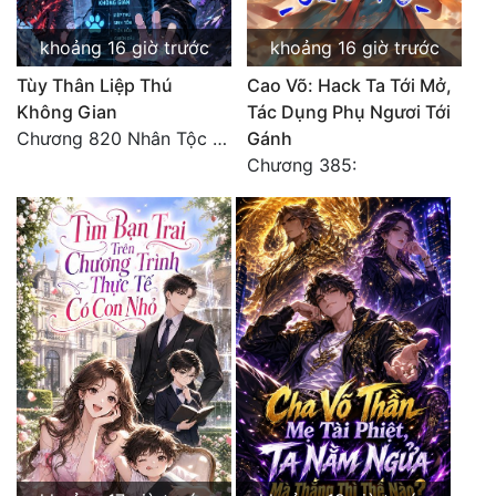
Tu Chân
khoảng 16 giờ trước
khoảng 16 giờ trước
Tu Tiên
Tùy Thân Liệp Thú
Cao Võ: Hack Ta Tới Mở,
Không Gian
Tác Dụng Phụ Ngươi Tới
Tội Phạm
Chương 820 Nhân Tộc có thiên kiêu
Gánh
Vô Địch
Chương 385:
Võ Hiệp
Võng Du
Xuyên Không
Xuyên Nhanh
Xuyên Sách
Xuyên Thư
Điền Văn