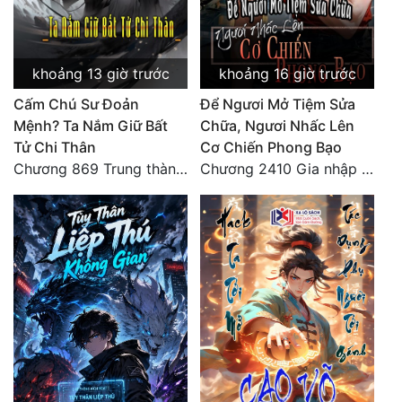
Quân Sự
Sảng Văn
khoảng 13 giờ trước
khoảng 16 giờ trước
Sắc
Cấm Chú Sư Đoản
Để Ngươi Mở Tiệm Sửa
Mệnh? Ta Nắm Giữ Bất
Chữa, Ngươi Nhấc Lên
Sủng
Tử Chi Thân
Cơ Chiến Phong Bạo
Chương 869 Trung thành tuyệt đối
Chương 2410 Gia nhập là chuyện không thể nào!!
Thanh Xuân
Tiên Hiệp
Tiểu Thuyết
Trinh Thám
Triều Đấu
Trùng Sinh
Trọng Sinh