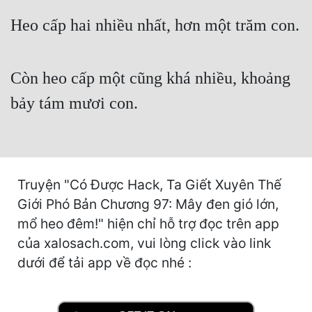
Cổ Đại
Heo cấp hai nhiều nhất, hơn một trăm con.
Du Hí
Dã Sử
Còn heo cấp một cũng khá nhiều, khoảng
Dị Giới
bảy tám mươi con.
Dị Năng
Gia Đấu
Góc Nhìn Nam
Truyện "Có Được Hack, Ta Giết Xuyên Thế
Giới Phó Bản Chương 97: Mây đen gió lớn,
Góc Nhìn Nữ
mổ heo đêm!" hiện chỉ hỗ trợ đọc trên app
Huyền Huyễn
của xalosach.com, vui lòng click vào link
dưới để tải app về đọc nhé :
Huyền Nghi
Huyền Ảo