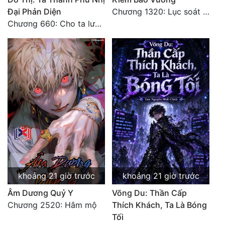
Đại Phản Diện
Chương 1320: Lục soát cho ta!
Đẹp
Chương 660: Cho ta lưu lại
Đẹp Hiệp
Tính Cách Nhân Vật :
Cơ Trí
Sát Phạt Quyết Đoán
Vô Sỉ
Điềm Đạm
khoảng 21 giờ trước
khoảng 21 giờ trước
Âm Dương Quỷ Y
Võng Du: Thần Cấp
Chương 2520: Hâm mộ
Thích Khách, Ta Là Bóng
Tối