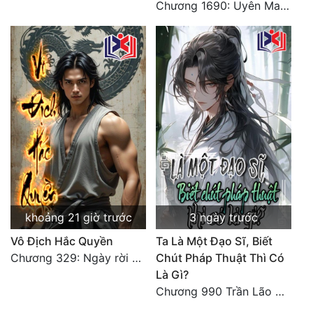
Chương 1690: Uyên Ma Văn Minh, Polla Barbie!
khoảng 21 giờ trước
3 ngày trước
Vô Địch Hắc Quyền
Ta Là Một Đạo Sĩ, Biết
Chương 329: Ngày rời khỏi võ lâm (18)
Chút Pháp Thuật Thì Có
Là Gì?
Chương 990 Trần Lão Ma Đắt Hàng