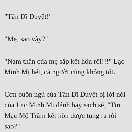
Đẹp
"Tần Dĩ Duyệt!"
Đẹp Hiệp
"Mẹ, sao vậy?"
Tính Cách Nhân Vật :
Cơ Trí
"Nam thần của mẹ sắp kết hôn rồi!!!" Lạc 
Sát Phạt Quyết Đoán
Minh Mị hét, cả người cũng không tốt.
Vô Sỉ
Điềm Đạm
Cơn buồn ngủ của Tần Dĩ Duyệt bị lời nói 
của Lạc Minh Mị đánh bay sạch sẽ, "Tin 
Mạc Mộ Trầm kết hôn được tung ra rồi 
sao?"