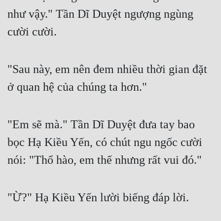
như vậy." Tần Dĩ Duyệt ngượng ngùng 
Mưu Mô
cười cười.
Mạt Thế
Mỹ Thực
"Sau này, em nên đem nhiều thời gian đặt 
Ngôn Tình
ở quan hệ của chúng ta hơn."
Ngược
Nữ Cường
"Em sẽ mà." Tần Dĩ Duyệt đưa tay bao 
Nữ Phụ
bọc Hạ Kiều Yến, có chút ngu ngốc cười 
Phong Thủy - Tâm Linh
nói: "Thổ hào, em thế nhưng rất vui đó."
Phương Tây
"Ừ?" Hạ Kiều Yến lười biếng đáp lời.
Phản Phái
Quan Trường