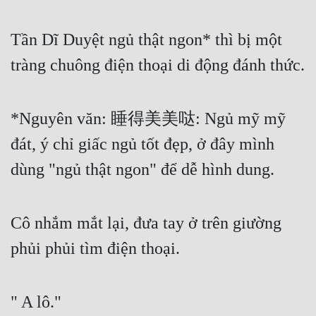
Đô Thị
Tần Dĩ Duyệt ngủ thật ngon* thì bị một 
Đông Phương
tràng chuông điện thoại di động đánh thức.
Đông Phương Huyền Huyễn
Đồng Nhân
*Nguyên văn: 睡得美美哒: Ngủ mỹ mỹ 
đát, ý chỉ giấc ngủ tốt đẹp, ở đây mình 
Cẩu Đạo Trường Sinh
dùng "ngủ thật ngon" để dễ hình dung.
Ngự Thú
Truyện Nam
Cô nhắm mắt lại, đưa tay ở trên giường 
Truyện Nữ
phủi phủi tìm điện thoại.
Vô Địch Lưu
Xây Dựng Thế Lực
" A lô."
Đam Mỹ