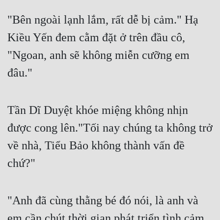
Cổ Đại
"Bên ngoài lạnh lắm, rất dễ bị cảm." Hạ 
Du Hí
Kiều Yến đem cằm đặt ở trên đầu cô, 
Dã Sử
"Ngoan, anh sẽ không miễn cưỡng em 
Dị Giới
đâu."
Dị Năng
Gia Đấu
Tần Dĩ Duyệt khóe miệng không nhịn 
Góc Nhìn Nam
được cong lên."Tối nay chúng ta không trở 
về nhà, Tiểu Bảo không thành vấn đề 
Góc Nhìn Nữ
chứ?"
Huyền Huyễn
Huyền Nghi
"Anh đã cùng thằng bé đó nói, là anh và 
Huyền Ảo
em cần chút thời gian phát triển tình cảm, 