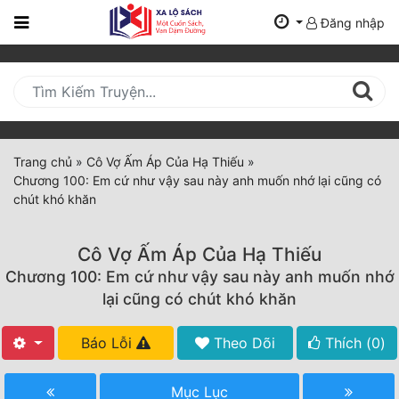
Đăng nhập
Trang
Chủ
Mới
Cập
Nhật
Trang chủ
»
Cô Vợ Ấm Áp Của Hạ Thiếu
»
(current)
Chương 100: Em cứ như vậy sau này anh muốn nhớ lại cũng có
BXH
chút khó khăn
Thể Loại
Cô Vợ Ấm Áp Của Hạ Thiếu
Chương 100: Em cứ như vậy sau này anh muốn nhớ
Tất Cả
lại cũng có chút khó khăn
Truyện Mới Ra
Báo Lỗi
Theo Dõi
Thích (
0
)
Hoàn Thành
Mục Lục