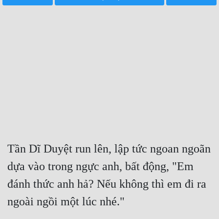
Free
Hậu Cung
Truyện Convert
Truyện Dịch
Truyện Nhập Môn
Truyện ngắn
Xa Lộ Dịch
Tần Dĩ Duyệt run lên, lập tức ngoan ngoãn 
dựa vào trong ngực anh, bất động, "Em 
Cung Đấu
đánh thức anh hả? Nếu không thì em đi ra 
Cạnh Kỹ
ngoài ngồi một lúc nhé."
Cổ Tiên Hiệp