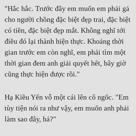
"Hắc hắc. Trước đây em muốn em phải gả 
Quân Sự
cho người chồng đặc biệt đẹp trai, đặc biệt 
Sảng Văn
có tiền, đặc biệt đẹp mắt. Không nghĩ tới 
Sắc
điều đó lại thành hiện thực. Khoảng thời 
Sủng
gian trước em còn nghĩ, em phải tìm một 
Thanh Xuân
thời gian đem anh giải quyết hết, bây giờ 
Tiên Hiệp
cũng thực hiện được rồi."
Tiểu Thuyết
Trinh Thám
Hạ Kiều Yến vỗ một cái lên cô ngốc. "Em 
Triều Đấu
tùy tiện nói ra như vậy, em muốn anh phải 
làm sao đây, hả?"
Trùng Sinh
Trọng Sinh