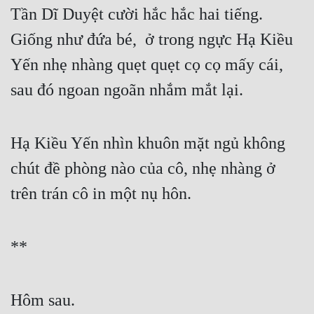
Tần Dĩ Duyệt cười hắc hắc hai tiếng. 
Tu Chân
Giống như đứa bé,  ở trong ngực Hạ Kiều 
Tu Tiên
Yến nhẹ nhàng quẹt quẹt cọ cọ mấy cái, 
Tội Phạm
sau đó ngoan ngoãn nhắm mắt lại.
Vô Địch
Võ Hiệp
Hạ Kiều Yến nhìn khuôn mặt ngủ không 
Võng Du
chút đề phòng nào của cô, nhẹ nhàng ở 
Xuyên Không
trên trán cô in một nụ hôn.
Xuyên Nhanh
Xuyên Sách
**
Xuyên Thư
Điền Văn
Hôm sau.