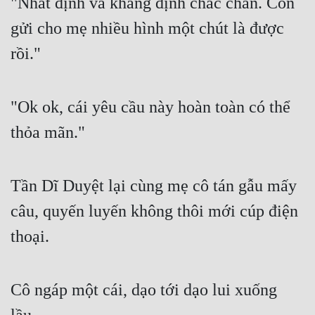
"Nhất định và khẳng định chắc chắn. Con 
gửi cho mẹ nhiều hình một chút là được 
rồi."
"Ok ok, cái yêu cầu này hoàn toàn có thể 
thỏa mãn."
Tần Dĩ Duyệt lại cùng mẹ cô tán gẫu mấy 
câu, quyến luyến không thôi mới cúp điện 
thoại.
Cô ngáp một cái, dạo tới dạo lui xuống 