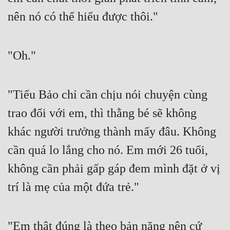
Hài Hước
nên nó có thể hiểu được thôi."
Hệ Thống
Học Đường
"Oh."
Khoa Huyễn
Khoa Huyễn Không Gian
"Tiểu Bảo chỉ cần chịu nói chuyện cùng 
Kinh Dị
trao đổi với em, thì thằng bé sẽ không 
Kiếm Hiệp
khác người trưởng thành mấy đâu. Không 
Kỳ Huyễn
cần quá lo lắng cho nó. Em mới 26 tuổi, 
không cần phải gấp gáp đem mình đặt ở vị 
Kỳ Ảo
trí là mẹ của một đứa trẻ."
Linh Dị
Làm Giàu
"Em thật đúng là theo bản năng nên cứ 
Lịch Sử