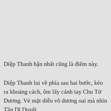
Free
Hậu Cung
Truyện Convert
Truyện Dịch
Truyện Nhập Môn
Truyện ngắn
Diệp Thanh hận nhất cũng là điểm này.
Xa Lộ Dịch
Diệp Thanh lui về phía sau hai bước, kéo 
Cung Đấu
ra khoảng cách, ôm lấy cánh tay Chu Tử 
Cạnh Kỹ
Dương. Vẻ mặt diễu võ dương oai mà nhìn 
Cổ Tiên Hiệp
Tần Dĩ Duyệt.