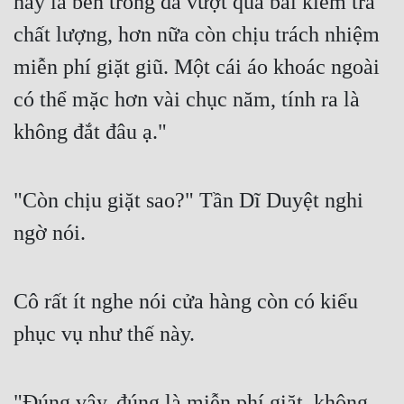
hay là bên trong đã vượt qua bài kiểm tra 
chất lượng, hơn nữa còn chịu trách nhiệm 
miễn phí giặt giũ. Một cái áo khoác ngoài 
có thể mặc hơn vài chục năm, tính ra là 
không đắt đâu ạ."
"Còn chịu giặt sao?" Tần Dĩ Duyệt nghi 
ngờ nói.
Cô rất ít nghe nói cửa hàng còn có kiểu 
phục vụ như thế này.
"Đúng vậy, đúng là miễn phí giặt, không 