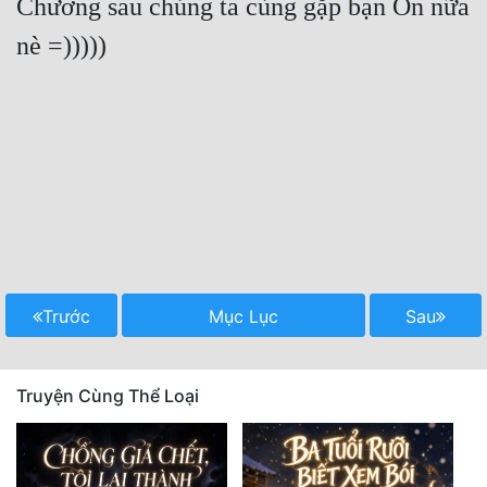
Chương sau chúng ta cùng gặp bạn Ôn nữa 
nè =)))))

Trước
Mục Lục
Sau
Truyện Cùng Thể Loại