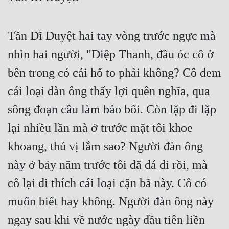
Cổ Đại
Du Hí
Tần Dĩ Duyệt hai tay vòng trước ngực mà 
Dã Sử
nhìn hai người, "Diệp Thanh, đầu óc cô ở 
Dị Giới
bên trong có cái hố to phải không? Cô đem 
cái loại đàn ông thấy lợi quên nghĩa, qua 
Dị Năng
sông đoạn cầu làm bảo bối. Còn lặp đi lặp 
Gia Đấu
lại nhiều lần mà ở trước mặt tôi khoe 
Góc Nhìn Nam
khoang, thú vị lắm sao? Người đàn ông 
Góc Nhìn Nữ
này ở bảy năm trước tôi đã đá đi rồi, mà 
Huyền Huyễn
cô lại đi thích cái loại cặn bã này. Cô có 
Huyền Nghi
muốn biết hay không. Người đàn ông này 
Huyền Ảo
ngay sau khi về nước ngày đầu tiên liền 