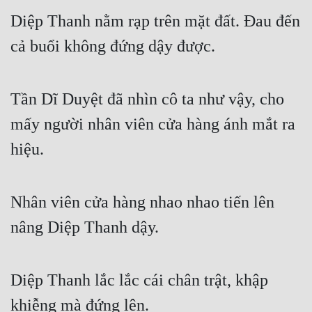
Diệp Thanh nằm rạp trên mặt đất. Đau đến 
Đẹp
cả buổi không đứng dậy được.
Đẹp Hiệp
Tính Cách Nhân Vật :
Tần Dĩ Duyệt đã nhìn cô ta như vậy, cho 
Cơ Trí
mấy người nhân viên cửa hàng ánh mắt ra 
hiệu.
Sát Phạt Quyết Đoán
Vô Sỉ
Nhân viên cửa hàng nhao nhao tiến lên 
Điềm Đạm
nâng Diệp Thanh dậy.
Diệp Thanh lắc lắc cái chân trật, khập 
khiễng mà đứng lên.