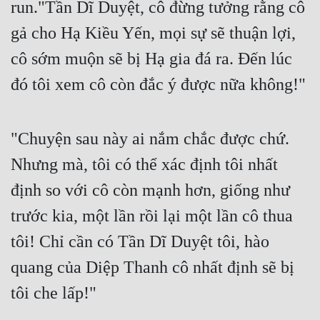
run."Tần Dĩ Duyệt, cô đừng tưởng rằng cô 
Mưu Mô
gả cho Hạ Kiều Yến, mọi sự sẽ thuận lợi, 
cô sớm muộn sẽ bị Hạ gia đá ra. Đến lúc 
Mạt Thế
đó tôi xem cô còn đắc ý được nữa không!"
Mỹ Thực
Ngôn Tình
"Chuyện sau này ai nắm chắc được chứ. 
Ngược
Nhưng mà, tôi có thể xác định tôi nhất 
Nữ Cường
định so với cô còn mạnh hơn, giống như 
Nữ Phụ
trước kia, một lần rồi lại một lần cô thua 
Phong Thủy - Tâm Linh
tôi! Chỉ cần có Tần Dĩ Duyệt tôi, hào 
Phương Tây
quang của Diệp Thanh cô nhất định sẽ bị 
Phản Phái
tôi che lấp!"
Quan Trường