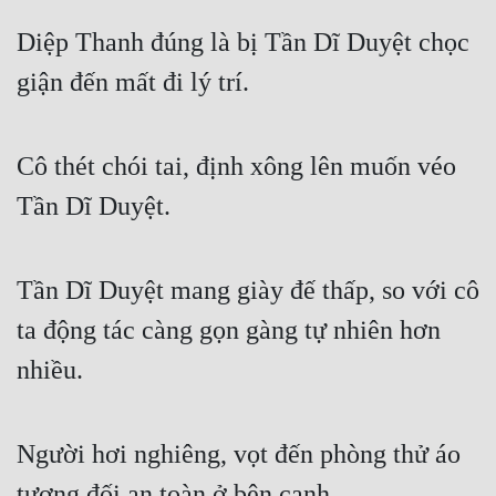
Quân Sự
Diệp Thanh đúng là bị Tần Dĩ Duyệt chọc 
giận đến mất đi lý trí.
Sảng Văn
Sắc
Cô thét chói tai, định xông lên muốn véo 
Sủng
Tần Dĩ Duyệt.
Thanh Xuân
Tiên Hiệp
Tần Dĩ Duyệt mang giày đế thấp, so với cô 
Tiểu Thuyết
ta động tác càng gọn gàng tự nhiên hơn 
Trinh Thám
nhiều.
Triều Đấu
Trùng Sinh
Người hơi nghiêng, vọt đến phòng thử áo 
Trọng Sinh
tương đối an toàn ở bên cạnh.