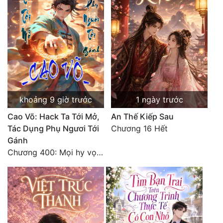
khoảng 9 giờ trước
1 ngày trước
Cao Võ: Hack Ta Tới Mở,
An Thế Kiếp Sau
Tác Dụng Phụ Ngươi Tới
Chương 16 Hết
Gánh
Chương 400: Mọi hy vọng đặt trên Tô Mặc!