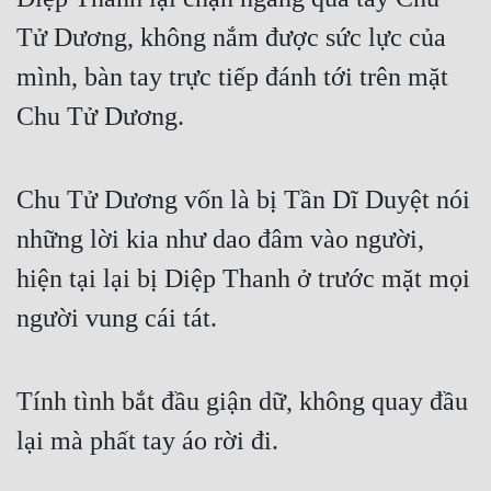
Đô Thị
Tử Dương, không nắm được sức lực của 
Đông Phương
mình, bàn tay trực tiếp đánh tới trên mặt 
Đông Phương Huyền Huyễn
Chu Tử Dương.
Đồng Nhân
Chu Tử Dương vốn là bị Tần Dĩ Duyệt nói 
Cẩu Đạo Trường Sinh
những lời kia như dao đâm vào người, 
Ngự Thú
hiện tại lại bị Diệp Thanh ở trước mặt mọi 
người vung cái tát.
Truyện Nam
Truyện Nữ
Tính tình bắt đầu giận dữ, không quay đầu 
Vô Địch Lưu
lại mà phất tay áo rời đi.
Xây Dựng Thế Lực
Đam Mỹ