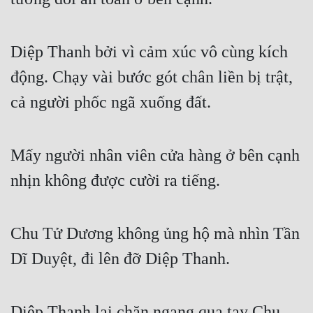
Tu Chân
Tu Tiên
Diệp Thanh bởi vì cảm xúc vô cùng kích 
Tội Phạm
động. Chạy vài bước gót chân liền bị trật, 
cả người phốc ngã xuống đất.
Vô Địch
Võ Hiệp
Mấy người nhân viên cửa hàng ở bên cạnh 
Võng Du
nhịn không được cười ra tiếng.
Xuyên Không
Xuyên Nhanh
Chu Tử Dương không ủng hộ mà nhìn Tần 
Xuyên Sách
Dĩ Duyệt, đi lên đỡ Diệp Thanh.
Xuyên Thư
Điền Văn
Diệp Thanh lại chặn ngang qua tay Chu 