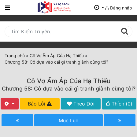
Đăng nhập
Trang
Chủ
Mới
Cập
Nhật
Trang chủ
»
Cô Vợ Ấm Áp Của Hạ Thiếu
»
(current)
Chương 58: Cô dựa vào cái gì tranh giành cùng tôi?
BXH
Thể Loại
Cô Vợ Ấm Áp Của Hạ Thiếu
Chương 58: Cô dựa vào cái gì tranh giành cùng tôi?
Tất Cả
Báo Lỗi
Theo Dõi
Thích (
0
)
Truyện Mới Ra
Mục Lục
Hoàn Thành