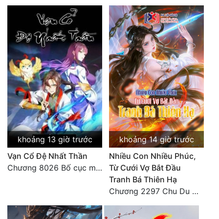
khoảng 13 giờ trước
khoảng 14 giờ trước
Vạn Cổ Đệ Nhất Thần
Nhiều Con Nhiều Phúc,
Chương 8026 Bố cục mới
Từ Cưới Vợ Bắt Đầu
Tranh Bá Thiên Hạ
Chương 2297 Chu Du Du mang thai