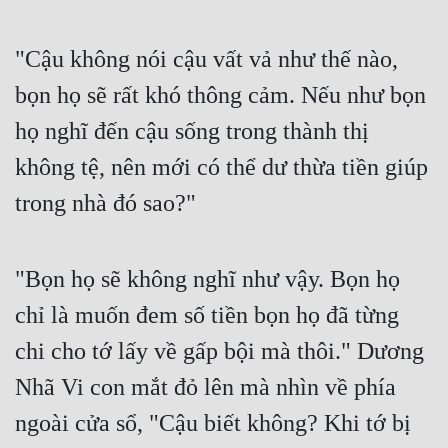
Cổ Đại
Du Hí
"Cậu không nói cậu vất vả như thế nào, 
bọn họ sẽ rất khó thông cảm. Nếu như bọn 
Dã Sử
họ nghĩ đến cậu sống trong thành thị 
Dị Giới
không tệ, nên mới có thể dư thừa tiền giúp 
Dị Năng
trong nhà đó sao?"
Gia Đấu
Góc Nhìn Nam
"Bọn họ sẽ không nghĩ như vậy. Bọn họ 
Góc Nhìn Nữ
chỉ là muốn đem số tiền bọn họ đã từng 
Huyền Huyễn
chi cho tớ lấy về gấp bội mà thôi." Dương 
Huyền Nghi
Nhã Vi con mắt đỏ lên mà nhìn về phía 
Huyền Ảo
ngoài cửa sổ, "Cậu biết không? Khi tớ bị 