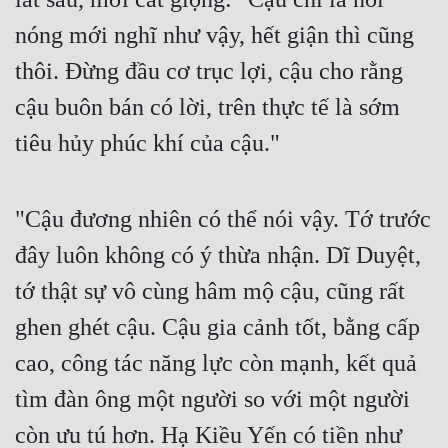
nóng mới nghĩ như vậy, hết giận thì cũng 
Mưu Mô
thôi. Đừng đầu cơ trục lợi, cậu cho rằng 
Mạt Thế
cậu buôn bán có lời, trên thực tế là sớm 
Mỹ Thực
tiêu hủy phúc khí của cậu."
Ngôn Tình
Ngược
"Cậu đương nhiên có thể nói vậy. Tớ trước 
Nữ Cường
đây luôn không có ý thừa nhận. Dĩ Duyệt, 
Nữ Phụ
tớ thật sự vô cùng hâm mộ cậu, cũng rất 
Phong Thủy - Tâm Linh
ghen ghét cậu. Cậu gia cảnh tốt, bằng cấp 
Phương Tây
cao, công tác năng lực còn mạnh, kết quả 
tìm đàn ông một người so với một người 
Phản Phái
còn ưu tú hơn. Hạ Kiều Yến có tiền như 
Quan Trường