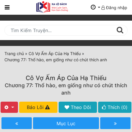
Đăng nhập
Trang
Chủ
Mới
Cập
Nhật
Trang chủ
»
Cô Vợ Ấm Áp Của Hạ Thiếu
»
(current)
Chương 77: Thổ hào, em giống như có chút thích anh
BXH
Thể Loại
Cô Vợ Ấm Áp Của Hạ Thiếu
Chương 77: Thổ hào, em giống như có chút thích
anh
Tất Cả
Báo Lỗi
Theo Dõi
Thích (
0
)
Truyện Mới Ra
Hoàn Thành
Mục Lục