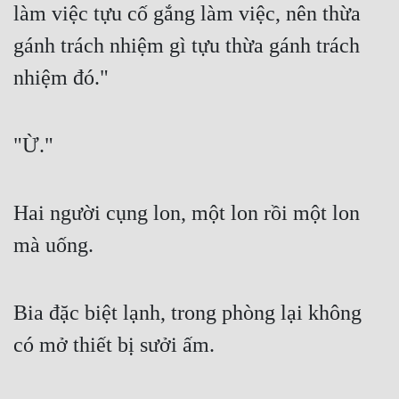
làm việc tựu cố gắng làm việc, nên thừa 
Đô Thị
gánh trách nhiệm gì tựu thừa gánh trách 
Đông Phương
nhiệm đó."
Đông Phương Huyền Huyễn
Đồng Nhân
"Ừ."
Cẩu Đạo Trường Sinh
Hai người cụng lon, một lon rồi một lon 
Ngự Thú
mà uống.
Truyện Nam
Truyện Nữ
Bia đặc biệt lạnh, trong phòng lại không 
Vô Địch Lưu
có mở thiết bị sưởi ấm.
Xây Dựng Thế Lực
Đam Mỹ