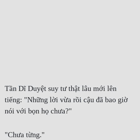
Free
Hậu Cung
Truyện Convert
Truyện Dịch
Truyện Nhập Môn
Truyện ngắn
Xa Lộ Dịch
Tần Dĩ Duyệt suy tư thật lâu mới lên 
tiếng: "Những lời vừa rồi cậu đã bao giờ 
Cung Đấu
nói với bọn họ chưa?"
Cạnh Kỹ
Cổ Tiên Hiệp
"Chưa từng."