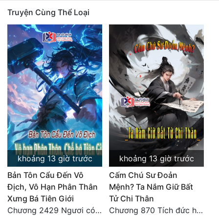
Truyện Cùng Thể Loại
khoảng 13 giờ trước
khoảng 13 giờ trước
Bản Tôn Cẩu Đến Vô
Cấm Chú Sư Đoản
Địch, Vô Hạn Phân Thân
Mệnh? Ta Nắm Giữ Bất
Xưng Bá Tiên Giới
Tử Chi Thân
Chương 2429 Ngươi có tuệ nhãn? Ta có...
Chương 870 Tích đức hành thiện