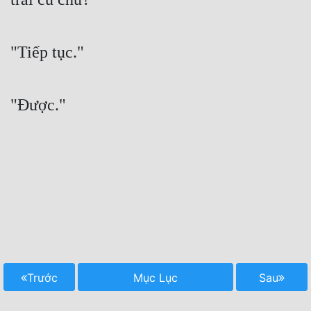
"Tiếp tục."
"Được."

Trước
Mục Lục
Sau