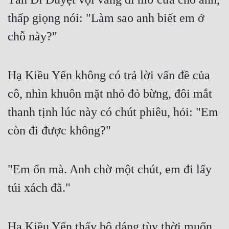
thấp giọng nói: "Làm sao anh biết em ở 
chỗ này?"
Hạ Kiều Yến không có trả lời vấn đề của 
cô, nhìn khuôn mặt nhỏ đỏ bừng, đôi mắt 
thanh tịnh lúc này có chút phiêu, hỏi: "Em 
còn đi được không?"
"Em ổn mà. Anh chờ một chút, em đi lấy 
túi xách đã."
Hạ Kiều Yến thấy bộ dáng tùy thời muốn 