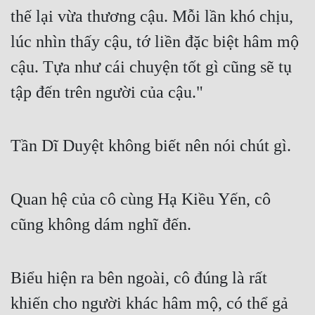
thế lại vừa thương cậu. Mỗi lần khó chịu, 
Quân Sự
lúc nhìn thấy cậu, tớ liền đặc biệt hâm mộ 
Sảng Văn
cậu. Tựa như cái chuyện tốt gì cũng sẽ tụ 
Sắc
tập đến trên người của cậu."
Sủng
Thanh Xuân
Tần Dĩ Duyệt không biết nên nói chút gì.
Tiên Hiệp
Tiểu Thuyết
Quan hệ của cô cùng Hạ Kiều Yến, cô 
Trinh Thám
cũng không dám nghĩ đến.
Triều Đấu
Trùng Sinh
Biểu hiện ra bên ngoài, cô đúng là rất 
khiến cho người khác hâm mộ, có thể gả 
Trọng Sinh