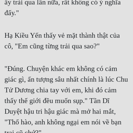
ấy trải qua lần nữa, rất không có ý nghĩa 
đấy."
Hạ Kiều Yến thấy vẻ mặt thành thật của 
cô, "Em cũng từng trải qua sao?"
"Đúng. Chuyện khác em không có cảm 
giác gì, ấn tượng sâu nhất chính là lúc Chu 
Tử Dương chia tay với em, khi đó cảm 
thấy thế giới đều muốn sụp." Tần Dĩ 
Duyệt hậu tri hậu giác mà mở hai mắt, 
"Thổ hào, anh không ngại em nói về bạn 
trai cũ chứ?"