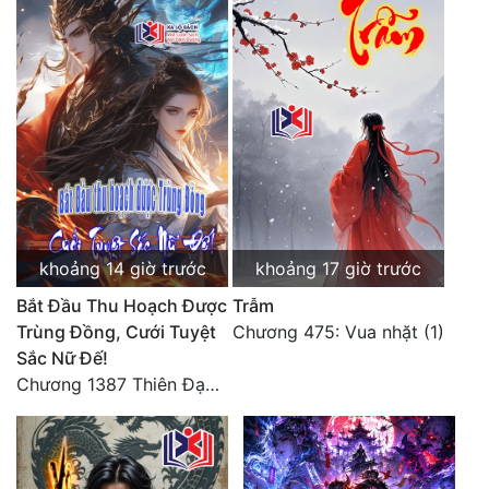
khoảng 14 giờ trước
khoảng 17 giờ trước
Bắt Đầu Thu Hoạch Được
Trẫm
Trùng Đồng, Cưới Tuyệt
Chương 475: Vua nhặt (1)
Sắc Nữ Đế!
Chương 1387 Thiên Đạo đắc ý