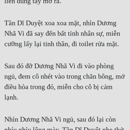
liền dùng tay mở ra.
Tần Dĩ Duyệt xoa xoa mặt, nhìn Dương 
Nhã Vi đã say đến bất tỉnh nhân sự, miễn 
cưỡng lấy lại tinh thần, đi toilet rửa mặt.
Sau đó đỡ Dương Nhã Vi đi vào phòng 
ngủ, đem cô nhét vào trong chăn bông, mở 
điều hòa trong đó, miễn cho cô bị cảm 
lạnh.
Nhìn Dương Nhã Vi ngủ, sau đó lại còn 
nhíu nhíu lông mày, Tần Dĩ Duyệt nhẹ thở 