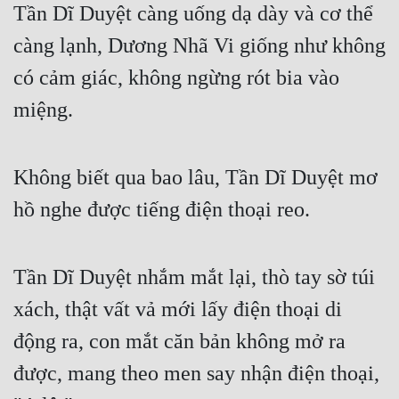
Tần Dĩ Duyệt càng uống dạ dày và cơ thể 
Đẹp
càng lạnh, Dương Nhã Vi giống như không 
Đẹp Hiệp
có cảm giác, không ngừng rót bia vào 
miệng.
Tính Cách Nhân Vật :
Cơ Trí
Không biết qua bao lâu, Tần Dĩ Duyệt mơ 
Sát Phạt Quyết Đoán
hồ nghe được tiếng điện thoại reo.
Vô Sỉ
Điềm Đạm
Tần Dĩ Duyệt nhắm mắt lại, thò tay sờ túi 
xách, thật vất vả mới lấy điện thoại di 
động ra, con mắt căn bản không mở ra 
được, mang theo men say nhận điện thoại, 