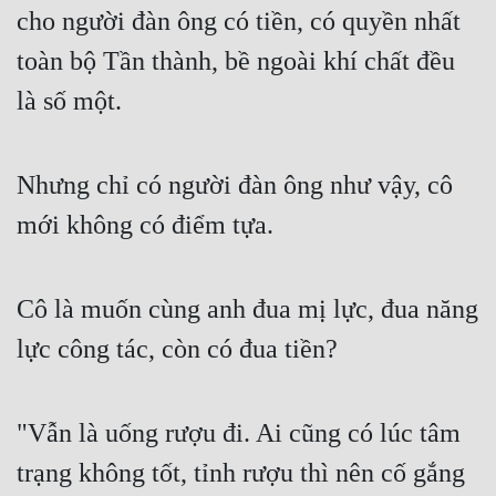
cho người đàn ông có tiền, có quyền nhất 
Tu Chân
toàn bộ Tần thành, bề ngoài khí chất đều 
Tu Tiên
là số một.
Tội Phạm
Vô Địch
Nhưng chỉ có người đàn ông như vậy, cô 
Võ Hiệp
mới không có điểm tựa.
Võng Du
Xuyên Không
Cô là muốn cùng anh đua mị lực, đua năng 
Xuyên Nhanh
lực công tác, còn có đua tiền?
Xuyên Sách
Xuyên Thư
"Vẫn là uống rượu đi. Ai cũng có lúc tâm 
Điền Văn
trạng không tốt, tỉnh rượu thì nên cố gắng 