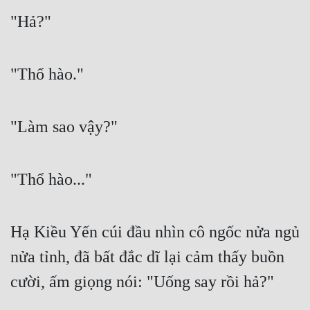
"Hả?"
"Thổ hào."
"Làm sao vậy?"
"Thổ hào..."
Hạ Kiều Yến cúi đầu nhìn cô ngốc nửa ngủ 
nửa tỉnh, đã bất đắc dĩ lại cảm thấy buồn 
cười, ấm giọng nói: "Uống say rồi hả?"