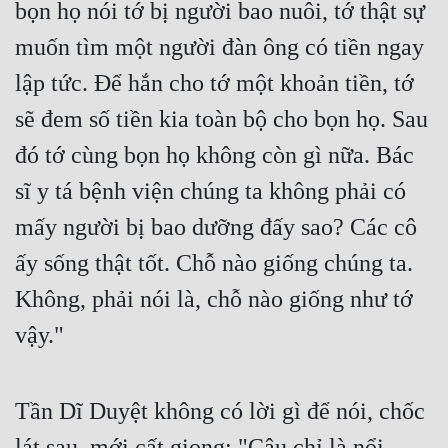
Hài Hước
bọn họ nói tớ bị người bao nuôi, tớ thật sự 
muốn tìm một người đàn ông có tiền ngay 
Hệ Thống
lập tức. Để hắn cho tớ một khoản tiền, tớ 
Học Đường
sẽ đem số tiền kia toàn bộ cho bọn họ. Sau 
Khoa Huyễn
đó tớ cùng bọn họ không còn gì nữa. Bác 
Khoa Huyễn Không Gian
sĩ y tá bệnh viện chúng ta không phải có 
Kinh Dị
mấy người bị bao dưỡng đấy sao? Các cô 
Kiếm Hiệp
ấy sống thật tốt. Chỗ nào giống chúng ta. 
Kỳ Huyễn
Không, phải nói là, chỗ nào giống như tớ 
Kỳ Ảo
vậy."
Linh Dị
Làm Giàu
Tần Dĩ Duyệt không có lời gì để nói, chốc 
lát sau, mới cất giọng: "Cậu chỉ là nổi 
Lịch Sử