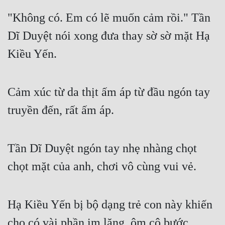
"Không có. Em có lẽ muốn cảm rồi." Tần 
Dĩ Duyệt nói xong đưa thay sờ sờ mặt Hạ 
Kiều Yến.
Cảm xúc từ da thịt ấm áp từ đầu ngón tay 
truyền đến, rất ấm áp.
Tần Dĩ Duyệt ngón tay nhẹ nhàng chọt 
chọt mặt của anh, chơi vô cùng vui vẻ.
Hạ Kiều Yến bị bộ dạng trẻ con này khiến 
cho có vài phần im lặng, ôm cô bước 