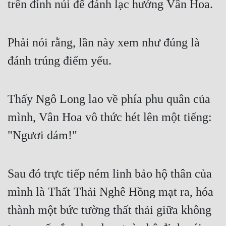
trên đỉnh núi để đánh lạc hướng Vân Hoa.
Hài Hước
Hệ Thống
Phải nói rằng, lần này xem như đúng là 
Học Đường
đánh trúng điểm yếu.
Khoa Huyễn
Khoa Huyễn Không Gian
Thấy Ngô Long lao về phía phu quân của 
Kinh Dị
mình, Vân Hoa vô thức hét lên một tiếng: 
Kiếm Hiệp
"Ngươi dám!"
Kỳ Huyễn
Kỳ Ảo
Sau đó trực tiếp ném linh bảo hộ thân của 
Linh Dị
mình là Thất Thải Nghê Hồng mạt ra, hóa 
Làm Giàu
thành một bức tường thất thải giữa không 
Lịch Sử