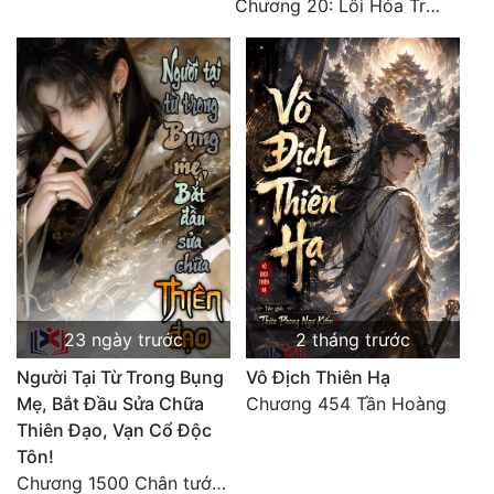
Chương 20: Lôi Hỏa Trường Minh (Hết)
23 ngày trước
2 tháng trước
Người Tại Từ Trong Bụng
Vô Địch Thiên Hạ
Mẹ, Bắt Đầu Sửa Chữa
Chương 454 Tần Hoàng
Thiên Đạo, Vạn Cổ Độc
Tôn!
Chương 1500 Chân tướng thế giới! Tam thế hợp nhất! (kết thúc) (5)