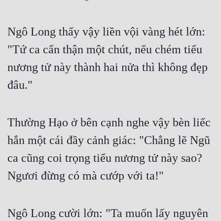
Tu Chân
Ngô Long thấy vậy liền vội vàng hét lớn: 
Tu Tiên
"Tứ ca cẩn thận một chút, nếu chém tiểu 
Tội Phạm
nương tử này thành hai nửa thì không đẹp 
Vô Địch
đâu."
Võ Hiệp
Võng Du
Thường Hạo ở bên cạnh nghe vậy bèn liếc 
Xuyên Không
hắn một cái đầy cảnh giác: "Chẳng lẽ Ngũ 
Xuyên Nhanh
ca cũng coi trọng tiểu nương tử này sao? 
Xuyên Sách
Ngươi đừng có mà cướp với ta!"
Xuyên Thư
Điền Văn
Ngô Long cười lớn: "Ta muốn lấy nguyên 