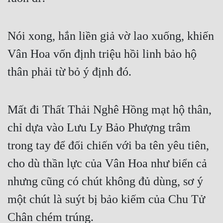
Quân Sự
Nói xong, hắn liền giả vờ lao xuống, khiến 
Sảng Văn
Vân Hoa vốn định triệu hồi linh bảo hộ 
Sắc
thân phải từ bỏ ý định đó.
Sủng
Thanh Xuân
Mất đi Thất Thải Nghê Hồng mạt hộ thân, 
Tiên Hiệp
chỉ dựa vào Lưu Ly Bảo Phượng trâm 
Tiểu Thuyết
trong tay để đối chiến với ba tên yêu tiên, 
Trinh Thám
cho dù thần lực của Vân Hoa như biển cả 
Triều Đấu
nhưng cũng có chút không đủ dùng, sơ ý 
Trùng Sinh
một chút là suýt bị bảo kiếm của Chu Tử 
Trọng Sinh
Chân chém trúng.