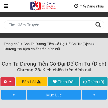
Đăng nhập
Trang
Chủ
Mới
Cập
Nhật
Trang chủ
»
Con Ta Dương Tiễn Có Đại Đế Chi Tư (Dịch)
»
(current)
Chương 28: Kịch chiến trên đỉnh núi
BXH
Thể Loại
Con Ta Dương Tiễn Có Đại Đế Chi Tư (Dịch)
Chương 28: Kịch chiến trên đỉnh núi
Tất Cả
Báo Lỗi
Theo Dõi
Thích (
0
)
Truyện Mới Ra
Mục Lục
Hoàn Thành