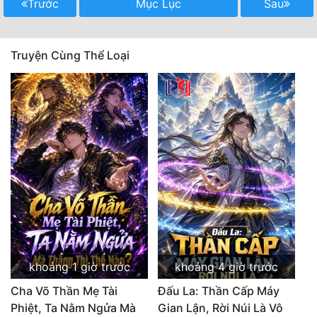
Trước
Mục Lục
Sau
Truyện Cùng Thể Loại
khoảng 1 giờ trước
khoảng 4 giờ trước
Cha Võ Thần Mẹ Tài
Đấu La: Thần Cấp Máy
Phiệt, Ta Nằm Ngửa Mà
Gian Lận, Rời Núi Là Vô