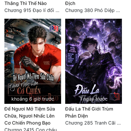
Thắng Thì Thế Nào
Địch
Chương 915 Đạo lí đối nhân xử thế! Ta biết làm cơm là chuyện rất kỳ quái sao?
Chương 380 Phó Diệp dẫn toàn tộc Hồn Thú di chuyển đến Sâm La Tinh, chúng thần Thần Giới kinh ngạc!
khoảng 6 giờ trước
1 ngày trước
Để Ngươi Mở Tiệm Sửa
Đấu La Thế Giới Trùm
Chữa, Ngươi Nhấc Lên
Phản Diện
Cơ Chiến Phong Bạo
Chương 285 Tranh Cãi Giữa Sư Đồ
Chương 2415 Con cháu bất hiếu!! Mời cùng lên đường!!