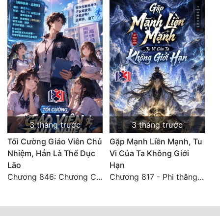
3 tháng trước
3 tháng trước
Tối Cường Giáo Viên Chủ
Gặp Mạnh Liền Mạnh, Tu
Nhiệm, Hẳn Là Thể Dục
Vi Của Ta Không Giới
Lão
Hạn
Chương 846: Chương Cuối Cùng
Chương 817 - Phi thăng Thần Giới! [HẾT]