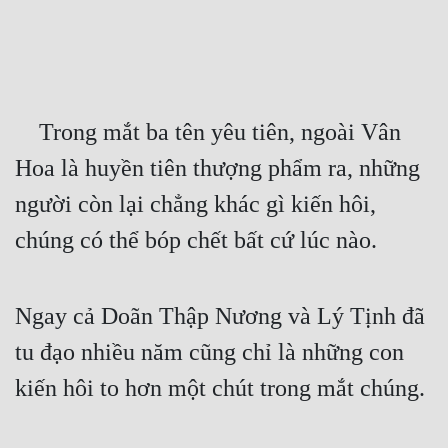
Free
Hậu Cung
Truyện Convert
    Trong mắt ba tên yêu tiên, ngoài Vân 
Truyện Dịch
Hoa là huyền tiên thượng phẩm ra, những 
Truyện Nhập Môn
người còn lại chẳng khác gì kiến hôi, 
Truyện ngắn
chúng có thể bóp chết bất cứ lúc nào.
Xa Lộ Dịch
Ngay cả Doãn Thập Nương và Lý Tịnh đã 
Cung Đấu
tu đạo nhiều năm cũng chỉ là những con 
Cạnh Kỹ
kiến hôi to hơn một chút trong mắt chúng.
Cổ Tiên Hiệp