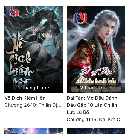
2 tháng trước
2 tháng trước
Vô Địch Kiếm Hồn
Đại Tần: Mở Đầu Đánh
Chương 2640: Thiên Địa Kỷ Nguyên (Đại Kết Cục)
Dấu Gấp 10 Lần Chiến
Lực Lữ Bố
Chương 1136: Đại Kết Cục