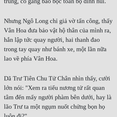
trung, cố gắng bao bọc toàn bộ đỉnh núi.
Mưu Mô
Nhưng Ngô Long chỉ giả vờ tấn công, thấy 
Mạt Thế
Vân Hoa đưa bảo vật hộ thân của mình ra, 
Mỹ Thực
hắn lập tức quay người, hai thanh đao 
Ngôn Tình
trong tay quay như bánh xe, một lần nữa 
Ngược
lao về phía Vân Hoa.
Nữ Cường
Nữ Phụ
Dã Trư Tiên Chu Tử Chân nhìn thấy, cười 
Phong Thủy - Tâm Linh
lớn nói: "Xem ra tiểu nương tử rất quan 
Phương Tây
tâm đến mấy người phàm bên dưới, hay là 
Phản Phái
lão Trư ta một ngụm nuốt chửng bọn họ 
Quan Trường
luôn đi?"