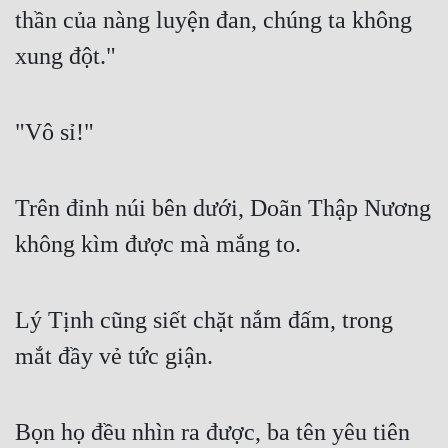
Đô Thị
thần của nàng luyện đan, chúng ta không 
xung đột."
Đông Phương
Đông Phương Huyền Huyễn
"Vô sỉ!"
Đồng Nhân
Trên đỉnh núi bên dưới, Doãn Thập Nương 
Cẩu Đạo Trường Sinh
không kìm được mà mắng to.
Ngự Thú
Truyện Nam
Lý Tịnh cũng siết chặt nắm đấm, trong 
Truyện Nữ
mắt đầy vẻ tức giận.
Vô Địch Lưu
Xây Dựng Thế Lực
Bọn họ đều nhìn ra được, ba tên yêu tiên 
Đam Mỹ