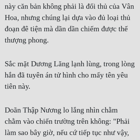
này căn bản không phải là đối thủ của Vân 
Đẹp
Hoa, nhưng chúng lại dựa vào đủ loại thủ 
Đẹp Hiệp
đoạn đê tiện mà dần dần chiếm được thế 
thượng phong.
Tính Cách Nhân Vật :
Cơ Trí
Sắc mặt Dương Lăng lạnh lùng, trong lòng 
Sát Phạt Quyết Đoán
hắn đã tuyên án tử hình cho mấy tên yêu 
Vô Sỉ
tiên này.
Điềm Đạm
Doãn Thập Nương lo lắng nhìn chằm 
chằm vào chiến trường trên không: "Phải 
làm sao bây giờ, nếu cứ tiếp tục như vậy, 