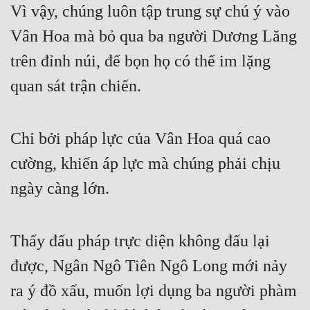
Vì vậy, chúng luôn tập trung sự chú ý vào 
Cổ Đại
Vân Hoa mà bỏ qua ba người Dương Lăng 
Du Hí
trên đỉnh núi, để bọn họ có thể im lặng 
Dã Sử
quan sát trận chiến.
Dị Giới
Dị Năng
Chỉ bởi pháp lực của Vân Hoa quá cao 
Gia Đấu
cường, khiến áp lực mà chúng phải chịu 
Góc Nhìn Nam
ngày càng lớn.
Góc Nhìn Nữ
Huyền Huyễn
Thấy đấu pháp trực diện không đấu lại 
Huyền Nghi
được, Ngân Ngô Tiên Ngô Long mới nảy 
Huyền Ảo
ra ý đồ xấu, muốn lợi dụng ba người phàm 