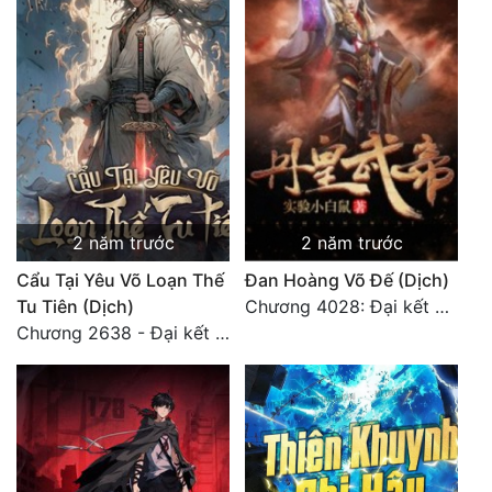
Quân Sự
Sảng Văn
Sắc
Sủng
Thanh Xuân
2 năm trước
2 năm trước
Tiên Hiệp
Cẩu Tại Yêu Võ Loạn Thế
Đan Hoàng Võ Đế (Dịch)
Tiểu Thuyết
Tu Tiên (Dịch)
Chương 4028: Đại kết cục, sau này không gặp lại (2)
Chương 2638 - Đại kết cục (3)
Trinh Thám
Triều Đấu
Trùng Sinh
Trọng Sinh