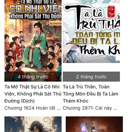
Mưu Mô
Mạt Thế
Mỹ Thực
Ngôn Tình
Ngược
Nữ Cường
4 tháng trước
2 tháng trước
Nữ Phụ
Ta Mở Thật Sự Là Cô Nhi
Ta Là Trù Thần, Toàn
Viện, Không Phải Sát Thủ
Tông Môn Đều Bị Ta Làm
Phong Thủy - Tâm Linh
Đường (Dịch)
Thèm Khóc
Phương Tây
Chương 1624 Hoàn tất cảm nghĩ (2)
Chương 2871: Cái này đánh nhẹ nhõm a
Phản Phái
Quan Trường