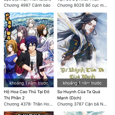
Hài Hước
Chương 4987 Cảnh báo
Chương 8026 Bố cục mới
Hệ Thống
Học Đường
Khoa Huyễn
Khoa Huyễn Không Gian
Kinh Dị
Kiếm Hiệp
Kỳ Huyễn
khoảng 1 năm trước
khoảng 1 năm trước
Kỳ Ảo
Hộ Hoa Cao Thủ Tại Đô
Sư Huynh Của Ta Quá
Linh Dị
Thị Phần 2
Mạnh (Dịch)
Chương 4378: Thần Hoàng Hạ Thiên (Đại kết cục) (03)
Chương 3787 Cặn bã Nam Thiên Đạo
Làm Giàu
Lịch Sử