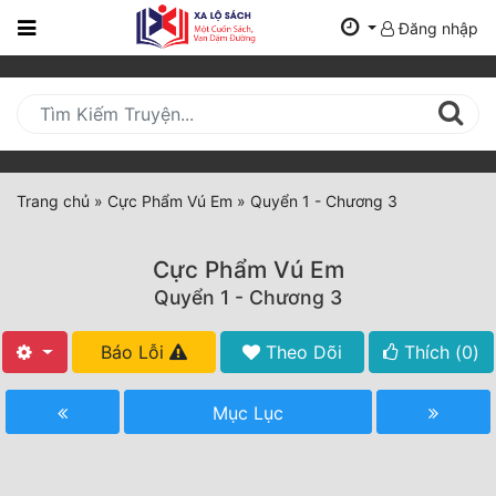
Đăng nhập
Trang
Chủ
Mới
Cập
Nhật
Trang chủ
»
Cực Phẩm Vú Em
»
Quyển 1 - Chương 3
(current)
BXH
Cực Phẩm Vú Em
Thể Loại
Quyển 1 - Chương 3
Báo Lỗi
Theo Dõi
Thích (
0
)
Tất Cả
Truyện Mới Ra
Mục Lục
Hoàn Thành