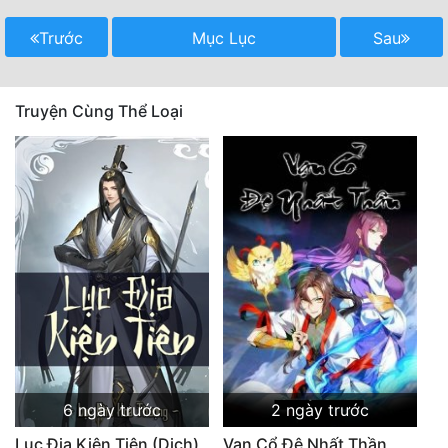
Cổ Đại
Trước
Mục Lục
Sau
Du Hí
Dã Sử
Truyện Cùng Thể Loại
Dị Giới
Dị Năng
Gia Đấu
Góc Nhìn Nam
Góc Nhìn Nữ
Huyền Huyễn
Huyền Nghi
6 ngày trước
2 ngày trước
Huyền Ảo
Lục Địa Kiện Tiên (Dịch)
Vạn Cổ Đệ Nhất Thần