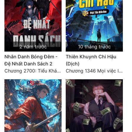
Tu Chân
Tu Tiên
Tội Phạm
Vô Địch
2 năm trước
10 tháng trước
Võ Hiệp
Nhân Danh Bóng Đêm -
Thiên Khuynh Chi Hậu
Đệ Nhất Danh Sách 2
(Dịch)
Võng Du
Chương 2700: Tiểu Khánh Trần
Chương 1346 Mọi việc lấy tất - Đại Kết Cục (2)
Xuyên Không
Xuyên Nhanh
Xuyên Sách
Xuyên Thư
Điền Văn