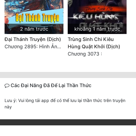
Đô Thị
Đông Phương
2 năm trước
khoảng 1 năm trước
Đông Phương Huyền Huyễn
Đại Thánh Truyện (Dịch)
Trùng Sinh Chi Kiêu
Đồng Nhân
Chương 2895: Hình Ảnh Ở Kiếp Trước
Hùng Quật Khởi (Dịch)
Chương 3073 :
Cẩu Đạo Trường Sinh
Ngự Thú
Các Đại Năng Đã Để Lại Thần Thức
Truyện Nam
Truyện Nữ
Lưu ý: Vui lòng tải app để có thể lưu lại thần thức trên truyện
này
Vô Địch Lưu
Xây Dựng Thế Lực
Đam Mỹ