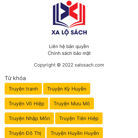
Đẹp
Đẹp Hiệp
Tính Cách Nhân Vật :
Liên hệ bản quyền
Chính sách bảo mật
Cơ Trí
Copyright © 2022 xalosach.com
Sát Phạt Quyết Đoán
Từ khóa
Vô Sỉ
Truyện tranh
Truyện Kỳ Huyễn
Điềm Đạm
Truyện Võ Hiệp
Truyện Mưu Mô
Truyện Nhập Môn
Truyện Tiên Hiệp
Truyện Đô Thị
Truyện Huyền Huyễn