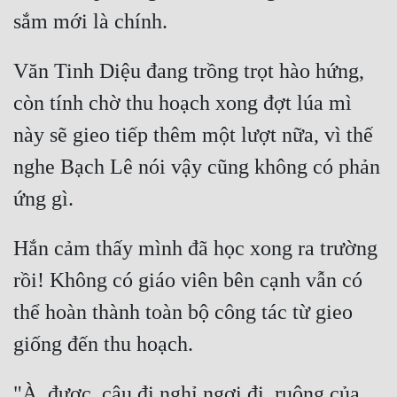
Đô Thị
Đông Phương
Văn Tinh Diệu đang trồng trọt hào hứng, 
Đông Phương Huyền Huyễn
còn tính chờ thu hoạch xong đợt lúa mì 
Đồng Nhân
này sẽ gieo tiếp thêm một lượt nữa, vì thế 
nghe Bạch Lê nói vậy cũng không có phản 
Cẩu Đạo Trường Sinh
Ngự Thú
Hắn cảm thấy mình đã học xong ra trường 
Truyện Nam
rồi! Không có giáo viên bên cạnh vẫn có 
Truyện Nữ
thể hoàn thành toàn bộ công tác từ gieo 
Vô Địch Lưu
Xây Dựng Thế Lực
"À, được, cậu đi nghỉ ngơi đi, ruộng của 
Đam Mỹ