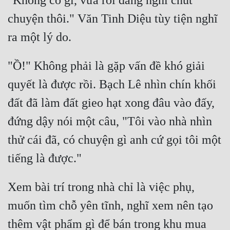
"Không có gì, vừa rồi đang nghĩ chút 
Tu Chân
chuyện thôi." Văn Tinh Diệu tùy tiện nghĩ 
Tu Tiên
Tội Phạm
"Ồ!" Không phải là gặp vấn đề khó giải 
Vô Địch
quyết là được rồi. Bạch Lê nhìn chín khối 
Võ Hiệp
đất đã làm đất gieo hạt xong đâu vào đấy, 
Võng Du
đứng dậy nói một câu, "Tôi vào nhà nhìn 
Xuyên Không
thử cái đã, có chuyện gì anh cứ gọi tôi một 
Xuyên Nhanh
Xuyên Sách
Xem bài trí trong nhà chỉ là việc phụ, 
Xuyên Thư
muốn tìm chỗ yên tĩnh, nghĩ xem nên tạo 
Điền Văn
thêm vật phẩm gì để bán trong khu mua 