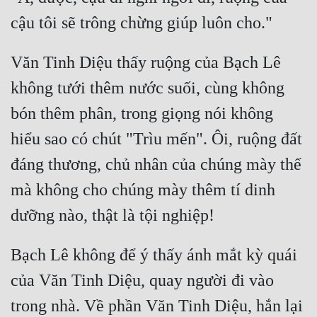
Đẹp
Đẹp Hiệp
Văn Tinh Diệu thấy ruộng của Bạch Lê 
không tưới thêm nước suối, cùng không 
Tính Cách Nhân Vật :
bón thêm phân, trong giọng nói không 
Cơ Trí
hiểu sao có chút "Trìu mến". Ôi, ruộng đất 
Sát Phạt Quyết Đoán
đáng thương, chủ nhân của chúng mày thế 
Vô Sỉ
mà không cho chúng mày thêm tí dinh 
Điềm Đạm
Bạch Lê không để ý thấy ánh mắt kỳ quái 
của Văn Tinh Diệu, quay người đi vào 
trong nhà. Về phần Văn Tinh Diệu, hắn lại 