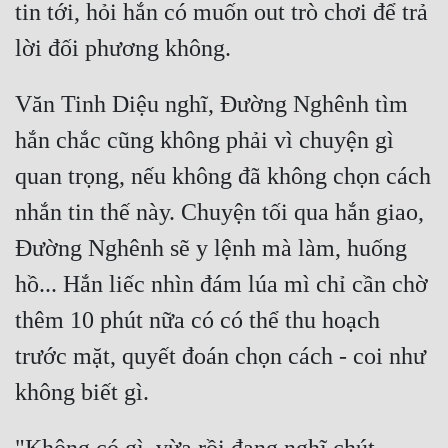
tin tới, hỏi hắn có muốn out trò chơi để trả 
Quân Sự
Sảng Văn
Văn Tinh Diệu nghĩ, Đường Nghênh tìm 
Sắc
hắn chắc cũng không phải vì chuyện gì 
Sủng
quan trọng, nếu không đã không chọn cách 
Thanh Xuân
nhắn tin thế này. Chuyện tối qua hắn giao, 
Tiên Hiệp
Đường Nghênh sẽ y lệnh mà làm, huống 
Tiểu Thuyết
hồ... Hắn liếc nhìn đám lúa mì chỉ cần chờ 
Trinh Thám
thêm 10 phút nữa có có thể thu hoạch 
Triều Đấu
trước mặt, quyết đoán chọn cách - coi như 
Trùng Sinh
Trọng Sinh