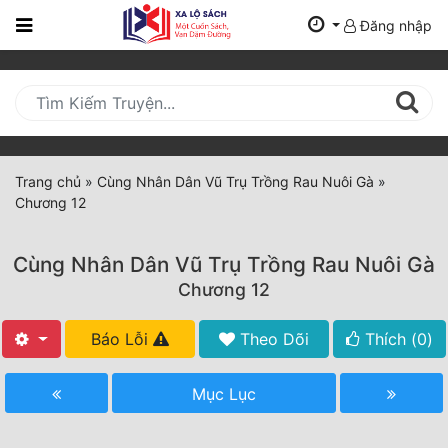
Đăng nhập
Trang
Chủ
Mới
Cập
Nhật
Trang chủ
»
Cùng Nhân Dân Vũ Trụ Trồng Rau Nuôi Gà
»
(current)
Chương 12
BXH
Thể Loại
Cùng Nhân Dân Vũ Trụ Trồng Rau Nuôi Gà
Chương 12
Tất Cả
Báo Lỗi
Theo Dõi
Thích (
0
)
Truyện Mới Ra
Mục Lục
Hoàn Thành