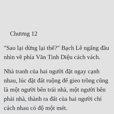
Free
Hậu Cung
Truyện Convert
Truyện Dịch
"Sao lại dừng lại thế?" Bạch Lê ngẩng đầu 
Truyện Nhập Môn
Truyện ngắn
Xa Lộ Dịch
Nhà tranh của hai người đặt ngay cạnh 
nhau, lúc đặt đất ruộng để gieo trồng cũng 
Cung Đấu
là một người bên trái nhà, một người bên 
Cạnh Kỹ
phải nhà, thành ra đất của hai người chỉ 
Cổ Tiên Hiệp