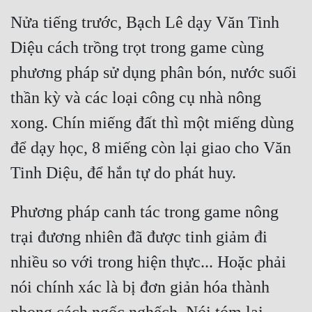
Cổ Đại
Nửa tiếng trước, Bạch Lê dạy Văn Tinh 
Du Hí
Diệu cách trồng trọt trong game cùng 
Dã Sử
phương pháp sử dụng phân bón, nước suối 
Dị Giới
thần kỳ và các loại công cụ nhà nông 
xong. Chín miếng đất thì một miếng dùng 
Dị Năng
để dạy học, 8 miếng còn lại giao cho Văn 
Gia Đấu
Góc Nhìn Nam
Góc Nhìn Nữ
Phương pháp canh tác trong game nông 
Huyền Huyễn
trại đương nhiên đã được tinh giảm đi 
nhiều so với trong hiện thực... Hoặc phải 
Huyền Nghi
nói chính xác là bị đơn giản hóa thành 
Huyền Ảo