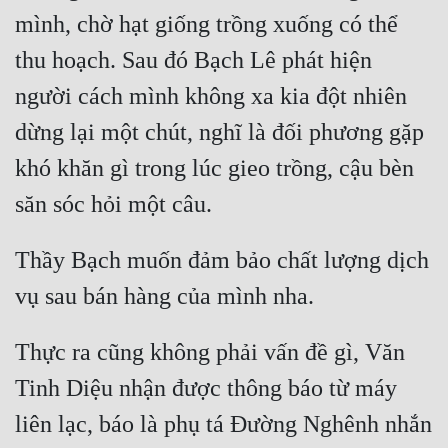
mình, chờ hạt giống trồng xuống có thể 
Mưu Mô
thu hoạch. Sau đó Bạch Lê phát hiện 
Mạt Thế
người cách mình không xa kia đột nhiên 
Mỹ Thực
dừng lại một chút, nghĩ là đối phương gặp 
Ngôn Tình
khó khăn gì trong lúc gieo trồng, cậu bèn 
Ngược
Nữ Cường
Thầy Bạch muốn đảm bảo chất lượng dịch 
Nữ Phụ
Phong Thủy - Tâm Linh
Thực ra cũng không phải vấn đề gì, Văn 
Phương Tây
Tinh Diệu nhận được thông báo từ máy 
Phản Phái
liên lạc, báo là phụ tá Đường Nghênh nhắn 
Quan Trường