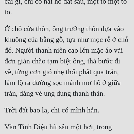
cái gì, chỉ có hai hố đất sâu, một to một to 
Ở chỗ cửa thôn, ông trưởng thôn dựa vào 
khuông của bằng gỗ, tựa như mọc rễ ở chỗ 
đó. Người thanh niên cao lớn mặc áo vải 
đơn giản chào tạm biệt ông, thả bước đi 
về, từng cơn gió nhẹ thổi phất qua trán, 
làm lộ ra đường sọc mảnh mơ hồ ở giữa 
Văn Tinh Diệu hít sâu một hơi, trong 