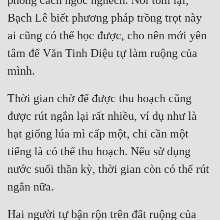
phong cách ngốc nghếch. Nói tóm lại, 
Hài Hước
Bạch Lê biết phương pháp trồng trọt này 
Hệ Thống
ai cũng có thể học được, cho nên mới yên 
Học Đường
tâm để Văn Tinh Diệu tự làm ruộng của 
Khoa Huyễn
Khoa Huyễn Không Gian
Thời gian chờ để được thu hoạch cũng 
Kinh Dị
được rút ngắn lại rất nhiều, ví dụ như là 
Kiếm Hiệp
hạt giống lúa mì cấp một, chỉ cần một 
Kỳ Huyễn
tiếng là có thể thu hoạch. Nếu sử dụng 
Kỳ Ảo
nước suối thần kỳ, thời gian còn có thể rút 
Linh Dị
Làm Giàu
Hai người tự bận rộn trên đất ruộng của 
Lịch Sử