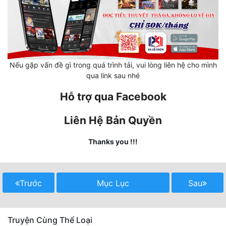
Hài Hước
Hệ Thống
Học Đường
Khoa Huyễn
Nếu gặp vấn đề gì trong quá trình tải, vui lòng liên hệ cho mình
qua link sau nhé
Khoa Huyễn Không Gian
Hỗ trợ qua Facebook
Kinh Dị
Liên Hệ Bản Quyền
Kiếm Hiệp
Thanks you !!!
Kỳ Huyễn
Kỳ Ảo
Trước
Mục Lục
Sau
Linh Dị
Làm Giàu
Truyện Cùng Thể Loại
Lịch Sử