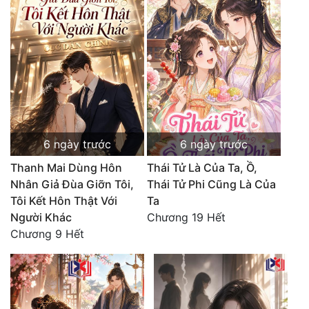
Tu Chân
Tu Tiên
Tội Phạm
Vô Địch
Võ Hiệp
6 ngày trước
6 ngày trước
Võng Du
Thanh Mai Dùng Hôn
Thái Tử Là Của Ta, Ồ,
Xuyên Không
Nhân Giả Đùa Giỡn Tôi,
Thái Tử Phi Cũng Là Của
Tôi Kết Hôn Thật Với
Ta
Xuyên Nhanh
Người Khác
Chương 19 Hết
Chương 9 Hết
Xuyên Sách
Xuyên Thư
Điền Văn