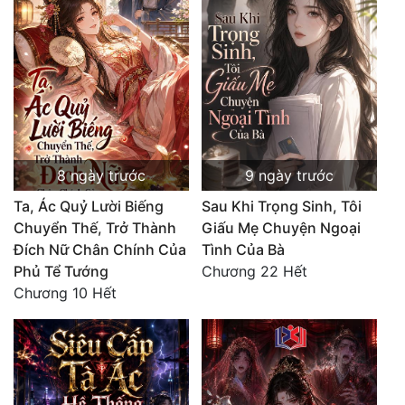
Đô Thị
Đông Phương
Đông Phương Huyền Huyễn
Đồng Nhân
8 ngày trước
9 ngày trước
Cẩu Đạo Trường Sinh
Ta, Ác Quỷ Lười Biếng
Sau Khi Trọng Sinh, Tôi
Ngự Thú
Chuyển Thế, Trở Thành
Giấu Mẹ Chuyện Ngoại
Đích Nữ Chân Chính Của
Tình Của Bà
Truyện Nam
Phủ Tể Tướng
Chương 22 Hết
Chương 10 Hết
Truyện Nữ
Vô Địch Lưu
Xây Dựng Thế Lực
Đam Mỹ