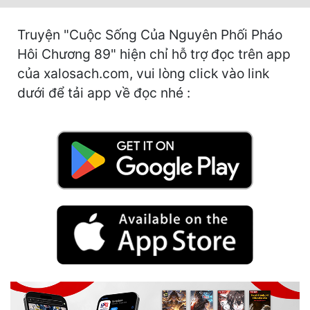
Cổ Đại
Truyện "Cuộc Sống Của Nguyên Phối Pháo
Du Hí
Hôi Chương 89" hiện chỉ hỗ trợ đọc trên app
Dã Sử
của xalosach.com, vui lòng click vào link
dưới để tải app về đọc nhé :
Dị Giới
Dị Năng
Gia Đấu
Góc Nhìn Nam
Góc Nhìn Nữ
Huyền Huyễn
Huyền Nghi
Huyền Ảo