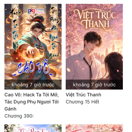
Mưu Mô
Mạt Thế
Mỹ Thực
Ngôn Tình
Ngược
Nữ Cường
Nữ Phụ
khoảng 7 giờ trước
khoảng 7 giờ trước
Phong Thủy - Tâm Linh
Cao Võ: Hack Ta Tới Mở,
Việt Trúc Thanh
Tác Dụng Phụ Ngươi Tới
Chương 15 Hết
Phương Tây
Gánh
Chương 390:
Phản Phái
Quan Trường