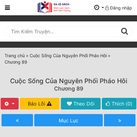
Đăng nhập
Trang
Chủ
Mới
Cập
Nhật
Trang chủ
»
Cuộc Sống Của Nguyên Phối Pháo Hôi
»
(current)
Chương 89
BXH
Thể Loại
Cuộc Sống Của Nguyên Phối Pháo Hôi
Chương 89
Tất Cả
Báo Lỗi
Theo Dõi
Thích (
0
)
Truyện Mới Ra
Mục Lục
Hoàn Thành