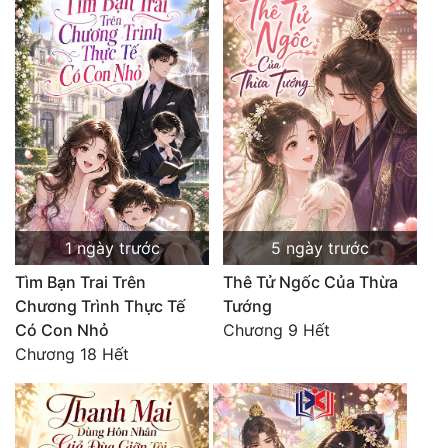
Quân Sự
Sảng Văn
Sắc
Sủng
Thanh Xuân
Tiên Hiệp
1 ngày trước
5 ngày trước
Tiểu Thuyết
Tìm Bạn Trai Trên
Thê Tử Ngốc Của Thừa
Chương Trình Thực Tế
Tướng
Trinh Thám
Có Con Nhỏ
Chương 9 Hết
Triều Đấu
Chương 18 Hết
Trùng Sinh
Trọng Sinh