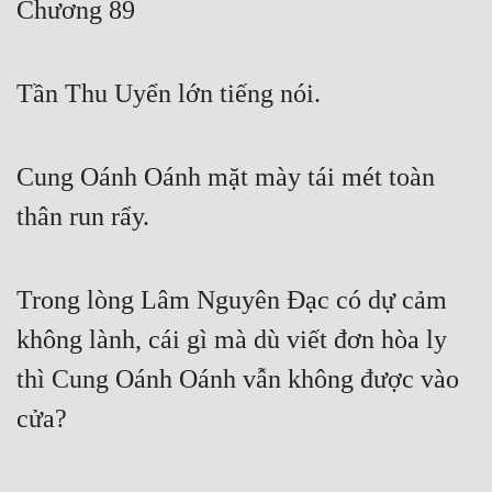
Chương 89
Free
Hậu Cung
Tần Thu Uyển lớn tiếng nói.
Truyện Convert
Truyện Dịch
Cung Oánh Oánh mặt mày tái mét toàn
Truyện Nhập Môn
thân run rẩy.
Truyện ngắn
Trong lòng Lâm Nguyên Đạc có dự cảm
Xa Lộ Dịch
không lành, cái gì mà dù viết đơn hòa ly
thì Cung Oánh Oánh vẫn không được vào
Cung Đấu
cửa?
Cạnh Kỹ
Cổ Tiên Hiệp