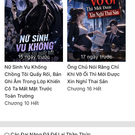
15 ngày trước
17 ngày trước
Nữ Sinh Vu Khống
Ông Chủ Nói Rằng Chỉ
Chồng Tôi Quấy Rối, Bản
Khi Vỡ Ối Thì Mới Được
Ghi Âm Trong Lớp Khiến
Xin Nghỉ Thai Sản
Cô Ta Mất Mặt Trước
Chương 16 Hết
Toàn Trường
Chương 10 Hết
Các Đại Năng Đã Để Lại Thần Thức