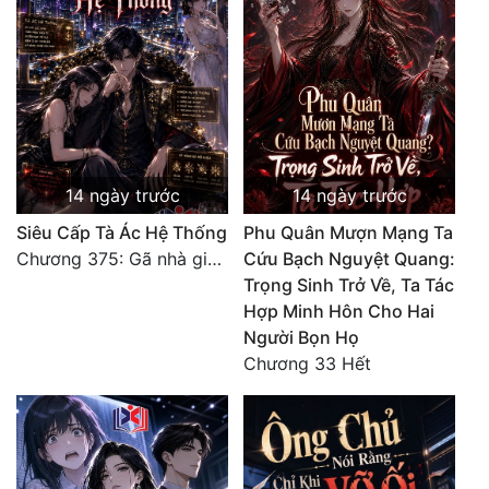
Đẹp
Đẹp Hiệp
Tính Cách Nhân Vật :
Cơ Trí
14 ngày trước
14 ngày trước
Siêu Cấp Tà Ác Hệ Thống
Phu Quân Mượn Mạng Ta
Sát Phạt Quyết Đoán
Chương 375: Gã nhà giàu láo xược
Cứu Bạch Nguyệt Quang:
Vô Sỉ
Trọng Sinh Trở Về, Ta Tác
Hợp Minh Hôn Cho Hai
Điềm Đạm
Người Bọn Họ
Chương 33 Hết