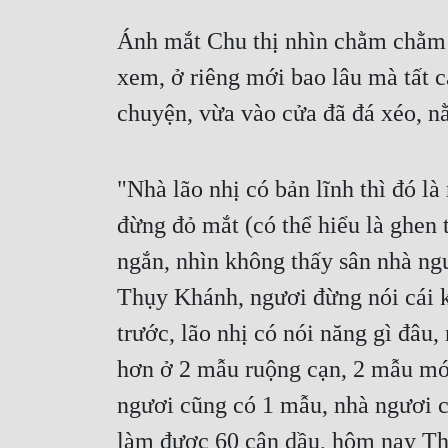
Ánh mắt Chu thị nhìn chằm chằm b
xem, ở riêng mới bao lâu mà tất c
chuyện, vừa vào cửa đã đá xéo, n
"Nhà lão nhị có bản lĩnh thì đó là
đừng đỏ mắt (có thể hiểu là ghen t
ngắn, nhìn không thấy sân nhà ngườ
Thụy Khánh, ngươi đừng nói cái kiể
trước, lão nhị có nói năng gì đâu
hơn ở 2 mẫu ruộng cạn, 2 mẫu mới
ngươi cũng có 1 mẫu, nhà ngươi c
làm được 60 cân dầu, hôm nay Thụ