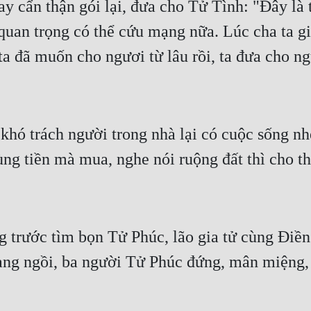
ay cẩn thận gói lại, đưa cho Tử Tình: "Đây là 
quan trọng có thể cứu mạng nữa. Lúc cha ta giế
a đã muốn cho ngươi từ lâu rồi, ta đưa cho n
 khó trách người trong nhà lại có cuộc sống n
ng tiền mà mua, nghe nói ruộng đất thì cho thuê
ng trước tìm bọn Tử Phúc, lão gia tử cùng Điề
ng ngồi, ba người Tử Phúc đứng, mân miệng, t