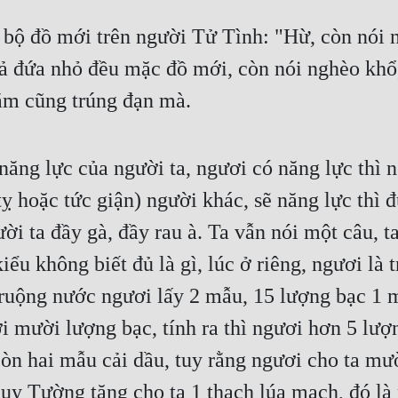
ộ đồ mới trên người Tử Tình: "Hừ, còn nói nhà
ả đứa nhỏ đều mặc đồ mới, còn nói nghèo khổ, a
ằm cũng trúng đạn mà.
 năng lực của người ta, ngươi có năng lực thì 
ỵ hoặc tức giận) người khác, sẽ năng lực thì đ
i ta đầy gà, đầy rau à. Ta vẫn nói một câu, ta 
u không biết đủ là gì, lúc ở riêng, ngươi là t
, ruộng nước ngươi lấy 2 mẫu, 15 lượng bạc 1 
 mười lượng bạc, tính ra thì ngươi hơn 5 lượn
òn hai mẫu cải dầu, tuy rằng ngươi cho ta mư
y Tường tặng cho ta 1 thạch lúa mạch, đó là 