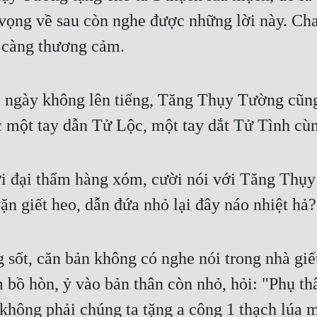
 vọng về sau còn nghe được những lời này. Cha 
i càng thương cảm.
ngày không lên tiếng, Tăng Thụy Tường cũng 
c một tay dẫn Tử Lộc, một tay dắt Tử Tình cùn
ới đại thẩm hàng xóm, cười nói với Tăng Thụy 
ặn giết heo, dẫn đứa nhỏ lại đây náo nhiệt hả?
t, căn bản không có nghe nói trong nhà giết 
 hòn, ỷ vào bản thân còn nhỏ, hỏi: "Phụ thân,
 không phải chúng ta tặng a công 1 thạch lúa m