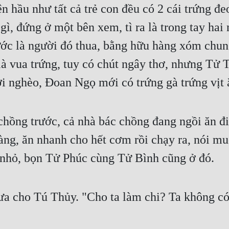
 hầu như tất cả trẻ con đều có 2 cái trứng đeo
gì, đứng ở một bên xem, tì ra là trong tay hai
ước là người đó thua, bằng hữu hàng xóm chung 
à vua trứng, tuy có chút ngây thơ, nhưng Tử Tì
ời nghèo, Đoan Ngọ mới có trứng gà trứng vịt
hồng trước, cả nhà bác chồng đang ngồi ăn đi
ng, ăn nhanh cho hết cơm rồi chạy ra, nói mu
n nhỏ, bọn Tử Phúc cùng Tử Bình cũng ở đó.
ưa cho Tú Thủy. "Cho ta làm chi? Ta không có