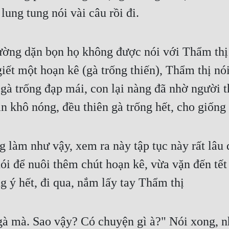
lung tung nói vài câu rồi đi.
ờng dặn bọn họ không được nói với Thẩm thị 
iết một hoạn kê (gà trống thiến), Thẩm thị nói
 gà trống đạp mái, con lại nàng đã nhờ người th
 ăn khô nóng, đều thiên gà trống hết, cho giống 
g làm như vậy, xem ra này tập tục này rất lâu 
 để nuôi thêm chút hoạn kê, vừa vặn đến tết t
ý hết, đi qua, nắm lấy tay Thẩm thị
g gà mà. Sao vậy? Có chuyện gì à?" Nói xong, 