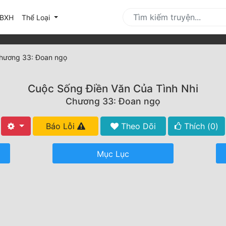
urrent)
BXH
Thể Loại
hương 33: Đoan ngọ
Cuộc Sống Điền Văn Của Tình Nhi
Chương 33: Đoan ngọ
Báo Lỗi
Theo Dõi
Thích (
0
)
Mục Lục