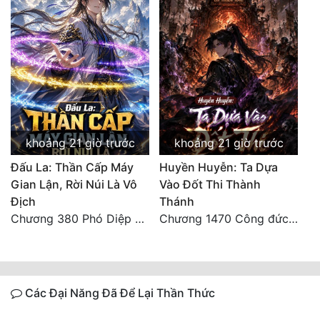
khoảng 21 giờ trước
khoảng 21 giờ trước
Đấu La: Thần Cấp Máy
Huyền Huyễn: Ta Dựa
Gian Lận, Rời Núi Là Vô
Vào Đốt Thi Thành
Địch
Thánh
Chương 380 Phó Diệp dẫn toàn tộc Hồn Thú di chuyển đến Sâm La Tinh, chúng thần Thần Giới kinh ngạc!
Chương 1470 Công đức phi thăng
Các Đại Năng Đã Để Lại Thần Thức