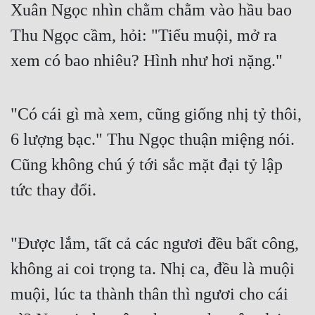
Xuân Ngọc nhìn chằm chằm vào hầu bao 
Mưu Mô
Thu Ngọc cầm, hỏi: "Tiểu muội, mở ra 
Mạt Thế
xem có bao nhiêu? Hình như hơi nặng."
Mỹ Thực
"Có cái gì mà xem, cũng giống nhị tỷ thôi, 
Ngôn Tình
6 lượng bạc." Thu Ngọc thuận miệng nói. 
Ngược
Cũng không chú ý tới sắc mặt đại tỷ lập 
Nữ Cường
tức thay đổi.
Nữ Phụ
Phong Thủy - Tâm Linh
"Được lắm, tất cả các ngươi đều bất công, 
Phương Tây
không ai coi trọng ta. Nhị ca, đều là muội 
Phản Phái
muội, lúc ta thành thân thì ngươi cho cái 
Quan Trường