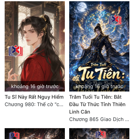
khoảng 16 giờ trước
khoảng 16 giờ trước
Tu Sĩ Này Rất Nguy Hiểm
Trăm Tuổi Tu Tiên: Bắt
Chương 980: Thế cờ "chết đi sống"
Đầu Từ Thức Tỉnh Thiên
Linh Căn
Chương 865 Giao Dịch Chí Cao Tiên Thuật!