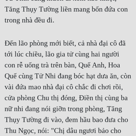
Cổ Đại
Tăng Thụy Tường liền mang bốn đứa con 
Du Hí
trong nhà đều đi.
Dã Sử
Dị Giới
Đến lão phòng mới biết, cả nhà đại cô đã 
tới lúc chiều, lão gia tử cùng hai người 
Dị Năng
con rễ uống trà trên bàn, Quế Anh, Hoa 
Gia Đấu
Quế cùng Tử Nhi đang bóc hạt dưa ăn, còn 
Góc Nhìn Nam
vài đứa mao nhà đại cô chắc đi chơi rồi, 
Góc Nhìn Nữ
cửa phòng Chu thị đóng, Điền thị cùng ba 
Huyền Huyễn
nữ nhi đang nói giỡn trong phòng, Tăng 
Huyền Nghi
Thụy Tường đi vào, đem hầu bao đưa cho 
Huyền Ảo
Thu Ngọc, nói: "Chị dâu ngươi bảo cho 