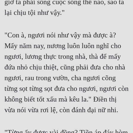
giờ ta phải sống cuộc sống thế nào, sao ta 
lại chịu tội như vậy."
Đẹp
Đẹp Hiệp
"Con à, ngươi nói như vậy mà được à? 
Tính Cách Nhân Vật :
Mấy năm nay, nương luôn luôn nghĩ cho 
Cơ Trí
ngươi, lương thực trong nhà, thà để mấy 
Sát Phạt Quyết Đoán
đứa nhỏ chịu thiệt, cũng phải đưa cho nhà 
Vô Sỉ
ngươi, rau trong vườn, cha ngươi cõng 
Điềm Đạm
từng sọt từng sọt đưa cho ngươi, ngươi còn 
không biết tốt xấu mà kêu la." Điền thị 
vừa nói vừa rơi lệ, còn đánh đại nữ nhi.
"Từng ấy được vài đồng? Tiền áp đáy hòm 