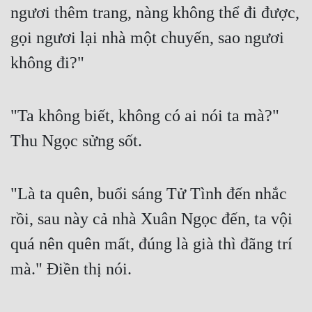
Hài Hước
ngươi thêm trang, nàng không thể đi được, 
Hệ Thống
gọi ngươi lại nhà một chuyến, sao ngươi 
không đi?"
Học Đường
Khoa Huyễn
"Ta không biết, không có ai nói ta mà?" 
Khoa Huyễn Không Gian
Thu Ngọc sửng sốt.
Kinh Dị
Kiếm Hiệp
"Là ta quên, buổi sáng Tử Tình đến nhắc 
Kỳ Huyễn
rồi, sau này cả nhà Xuân Ngọc đến, ta vội 
Kỳ Ảo
quá nên quên mất, đúng là già thì đãng trí 
Linh Dị
mà." Điền thị nói.
Làm Giàu
Lịch Sử