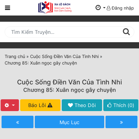
Đăng nhập
Trang
Chủ
Mới
Cập
Nhật
Trang chủ
»
Cuộc Sống Điền Văn Của Tình Nhi
»
(current)
Chương 85: Xuân ngọc gây chuyện
BXH
Thể Loại
Cuộc Sống Điền Văn Của Tình Nhi
Chương 85: Xuân ngọc gây chuyện
Tất Cả
Báo Lỗi
Theo Dõi
Thích (
0
)
Truyện Mới Ra
Mục Lục
Hoàn Thành