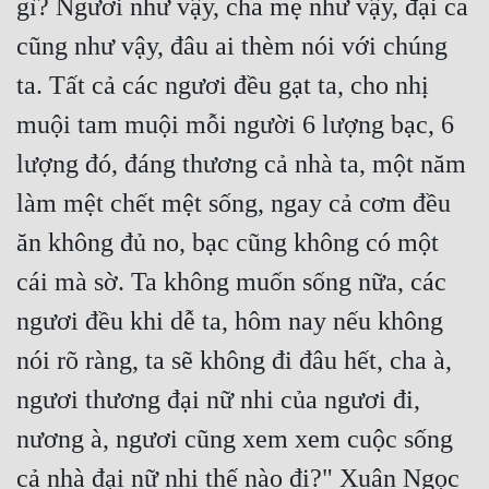
gì? Ngươi như vậy, cha mẹ như vậy, đại ca 
Quân Sự
cũng như vậy, đâu ai thèm nói với chúng 
Sảng Văn
ta. Tất cả các ngươi đều gạt ta, cho nhị 
muội tam muội mỗi người 6 lượng bạc, 6 
Sắc
lượng đó, đáng thương cả nhà ta, một năm 
Sủng
làm mệt chết mệt sống, ngay cả cơm đều 
Thanh Xuân
ăn không đủ no, bạc cũng không có một 
Tiên Hiệp
cái mà sờ. Ta không muốn sống nữa, các 
Tiểu Thuyết
ngươi đều khi dễ ta, hôm nay nếu không 
Trinh Thám
nói rõ ràng, ta sẽ không đi đâu hết, cha à, 
Triều Đấu
ngươi thương đại nữ nhi của ngươi đi, 
Trùng Sinh
nương à, ngươi cũng xem xem cuộc sống 
Trọng Sinh
cả nhà đại nữ nhi thế nào đi?" Xuân Ngọc 