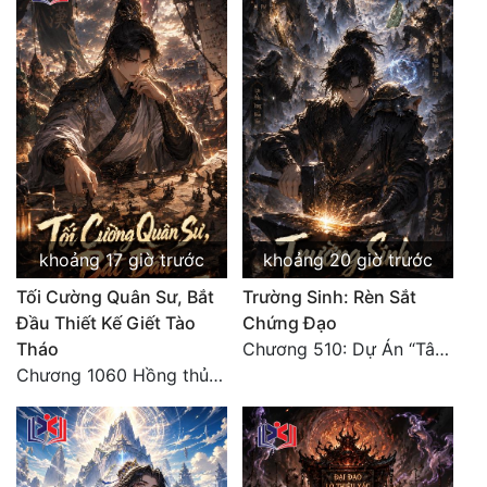
khoảng 17 giờ trước
khoảng 20 giờ trước
Tối Cường Quân Sư, Bắt
Trường Sinh: Rèn Sắt
Đầu Thiết Kế Giết Tào
Chứng Đạo
Tháo
Chương 510: Dự Án “Tân Bạch Nương Tử” Và “Tinh Thám” Xà Yêu
Chương 1060 Hồng thủy ngập trời, thời khắc tuyệt vọng (2/2)