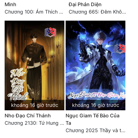
Mình
Đại Phản Diện
Chương 100: Ám Thích Trên Vân Sơn
Chương 665: Đêm Không Dấu Vết
khoảng 16 giờ trước
khoảng 16 giờ trước
Nho Đạo Chí Thánh
Ngục Giam Tế Bào Của
Chương 2130: Tứ Hung Cổ Yêu
Ta
Chương 2025 Thầy và trò