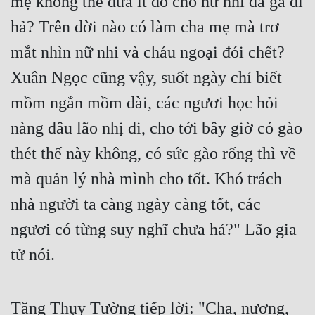
mẹ không thể đưa ít đồ cho nữ nhi đã gả đi 
hả? Trên đời nào có làm cha mẹ mà trơ 
mắt nhìn nữ nhi và cháu ngoại đói chết? 
Xuân Ngọc cũng vậy, suốt ngày chỉ biết 
mồm ngắn mồm dài, các ngươi học hỏi 
nàng dâu lão nhị đi, cho tới bây giờ có gào 
thét thế này không, có sức gào rống thì về 
mà quản lý nhà mình cho tốt. Khó trách 
nhà người ta càng ngày càng tốt, các 
ngươi có từng suy nghĩ chưa hả?" Lão gia 
tử nói.
Tăng Thụy Tường tiếp lời: "Cha, nương, 