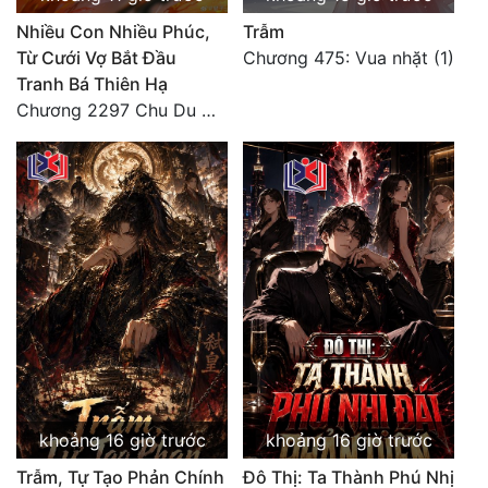
Nhiều Con Nhiều Phúc,
Trẫm
Từ Cưới Vợ Bắt Đầu
Chương 475: Vua nhặt (1)
Tranh Bá Thiên Hạ
Chương 2297 Chu Du Du mang thai
khoảng 16 giờ trước
khoảng 16 giờ trước
Trẫm, Tự Tạo Phản Chính
Đô Thị: Ta Thành Phú Nhị