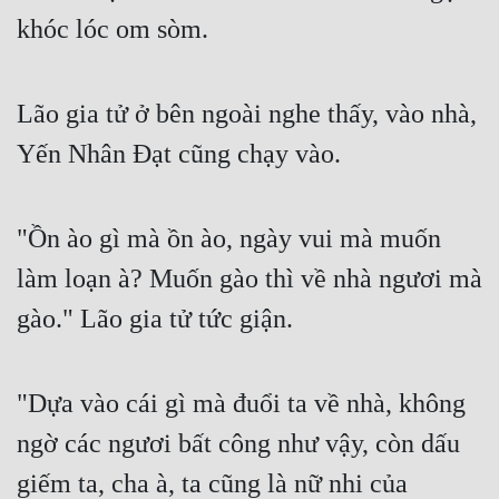
khóc lóc om sòm.
Tu Chân
Tu Tiên
Lão gia tử ở bên ngoài nghe thấy, vào nhà, 
Tội Phạm
Yến Nhân Đạt cũng chạy vào.
Vô Địch
Võ Hiệp
"Ồn ào gì mà ồn ào, ngày vui mà muốn 
Võng Du
làm loạn à? Muốn gào thì về nhà ngươi mà 
Xuyên Không
gào." Lão gia tử tức giận.
Xuyên Nhanh
Xuyên Sách
"Dựa vào cái gì mà đuổi ta về nhà, không 
Xuyên Thư
ngờ các ngươi bất công như vậy, còn dấu 
Điền Văn
giếm ta, cha à, ta cũng là nữ nhi của 