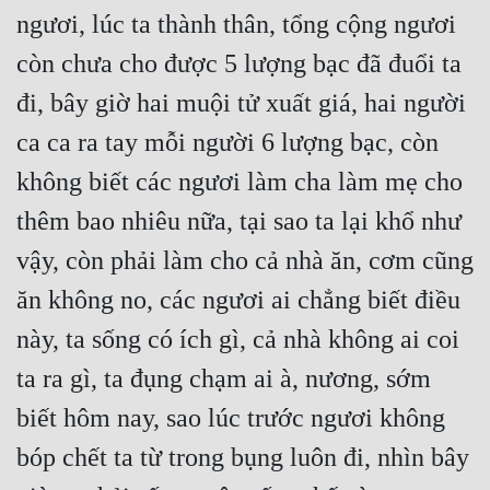
Đô Thị
ngươi, lúc ta thành thân, tổng cộng ngươi 
còn chưa cho được 5 lượng bạc đã đuổi ta 
Đông Phương
đi, bây giờ hai muội tử xuất giá, hai người 
Đông Phương Huyền Huyễn
ca ca ra tay mỗi người 6 lượng bạc, còn 
Đồng Nhân
không biết các ngươi làm cha làm mẹ cho 
thêm bao nhiêu nữa, tại sao ta lại khổ như 
Cẩu Đạo Trường Sinh
vậy, còn phải làm cho cả nhà ăn, cơm cũng 
Ngự Thú
ăn không no, các ngươi ai chẳng biết điều 
Truyện Nam
này, ta sống có ích gì, cả nhà không ai coi 
Truyện Nữ
ta ra gì, ta đụng chạm ai à, nương, sớm 
Vô Địch Lưu
biết hôm nay, sao lúc trước ngươi không 
Xây Dựng Thế Lực
bóp chết ta từ trong bụng luôn đi, nhìn bây 
Đam Mỹ