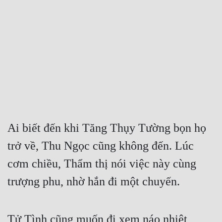
Free
Hậu Cung
Truyện Convert
Truyện Dịch
Truyện Nhập Môn
Truyện ngắn
Ai biết đến khi Tăng Thụy Tường bọn họ 
Xa Lộ Dịch
trở về, Thu Ngọc cũng không đến. Lúc 
cơm chiều, Thẩm thị nói việc này cùng 
Cung Đấu
trượng phu, nhờ hắn đi một chuyến.
Cạnh Kỹ
Cổ Tiên Hiệp
Tử Tình cũng muốn đi xem náo nhiệt, 