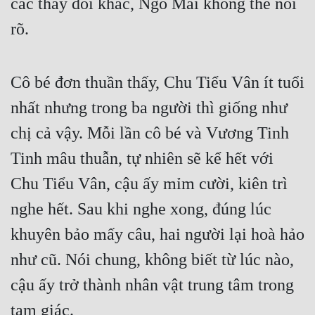
các thay đổi khác, Ngô Mai không thể nói 
Đô Thị
rõ.
Đông Phương
Đông Phương Huyền Huyễn
Cô bé đơn thuần thấy, Chu Tiểu Vân ít tuổi 
Đồng Nhân
nhất nhưng trong ba người thì giống như 
chị cả vậy. Mỗi lần cô bé và Vương Tinh 
Cẩu Đạo Trường Sinh
Tinh mâu thuẫn, tự nhiên sẽ kể hết với 
Ngự Thú
Chu Tiểu Vân, cậu ấy mỉm cười, kiên trì 
Truyện Nam
nghe hết. Sau khi nghe xong, đúng lúc 
Truyện Nữ
khuyên bảo mấy câu, hai người lại hoà hảo 
như cũ. Nói chung, không biết từ lúc nào, 
Vô Địch Lưu
cậu ấy trở thành nhân vật trung tâm trong 
Xây Dựng Thế Lực
tam giác.
Đam Mỹ