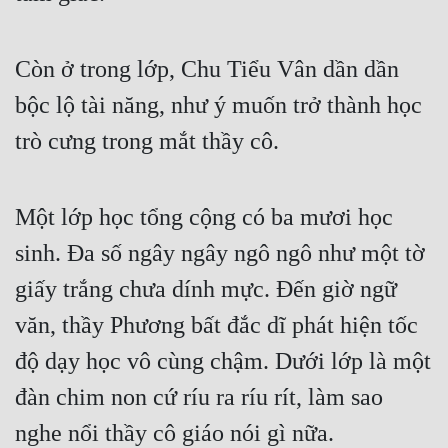
Đẹp
Còn ở trong lớp, Chu Tiểu Vân dần dần 
Đẹp Hiệp
bộc lộ tài năng, như ý muốn trở thành học 
Tính Cách Nhân Vật :
trò cưng trong mắt thầy cô.
Cơ Trí
Một lớp học tổng cộng có ba mươi học 
Sát Phạt Quyết Đoán
sinh. Đa số ngây ngây ngô ngô như một tờ 
Vô Sỉ
giấy trắng chưa dính mực. Đến giờ ngữ 
Điềm Đạm
văn, thầy Phương bất đắc dĩ phát hiện tốc 
độ dạy học vô cùng chậm. Dưới lớp là một 
đàn chim non cứ ríu ra ríu rít, làm sao 
nghe nổi thầy cô giáo nói gì nữa.