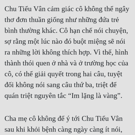
Chu Tiểu Vân cảm giác cô không thể ngây 
Quân Sự
thơ đơn thuần giống như những đứa trẻ 
Sảng Văn
bình thường khác. Cô hạn chế nói chuyện, 
Sắc
sợ rằng một lúc nào đó buột miệng sẽ nói 
Sủng
ra những lời không thích hợp. Vì thế, hình 
Thanh Xuân
thành thói quen ở nhà và ở trường học của 
Tiên Hiệp
cô, có thể giải quyết trong hai câu, tuyệt 
Tiểu Thuyết
đối không nói sang câu thứ ba, triệt để 
Trinh Thám
quán triệt nguyên tắc “Im lặng là vàng”.
Triều Đấu
Cha mẹ cô không để ý tới Chu Tiểu Vân 
Trùng Sinh
sau khi khỏi bệnh càng ngày càng ít nói, 
Trọng Sinh