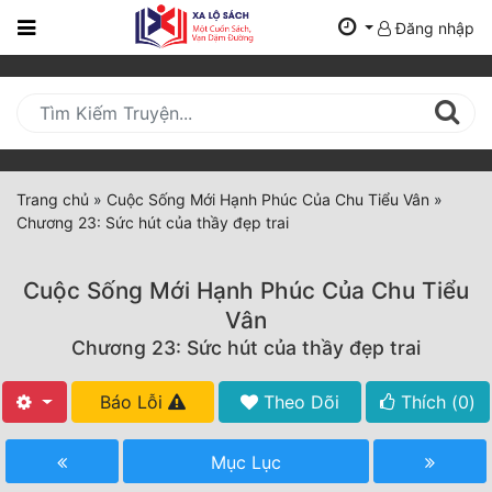
Đăng nhập
Trang
Chủ
Mới
Cập
Nhật
Trang chủ
»
Cuộc Sống Mới Hạnh Phúc Của Chu Tiểu Vân
»
(current)
Chương 23: Sức hút của thầy đẹp trai
BXH
Thể Loại
Cuộc Sống Mới Hạnh Phúc Của Chu Tiểu
Vân
Chương 23: Sức hút của thầy đẹp trai
Tất Cả
Truyện Mới Ra
Báo Lỗi
Theo Dõi
Thích (
0
)
Hoàn Thành
Mục Lục