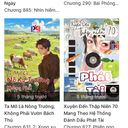
Ngày
Chương 290: Bái Phỏng Viên Gia
Chương 885: Nhìn hiếm lạ
5 tháng trước
5 tháng trước
Ta Mở Là Nông Trường,
Xuyên Đến Thập Niên 70
Không Phải Vườn Bách
Mang Theo Hệ Thống
Thú
Đánh Dấu Phát Tài
Chương 631_2: Xong xuôi (HẾT)
Chương 827: Phiên ngoại 12 - Toàn Hoàn Văn