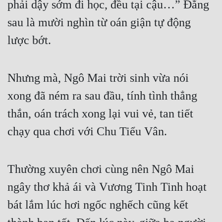
phải dậy sớm đi học, đều tại cậu…” Đằng 
Hài Hước
sau là mười nghìn từ oán giận tự động 
Hệ Thống
lược bớt.
Học Đường
Khoa Huyễn
Nhưng mà, Ngô Mai trời sinh vừa nói 
Khoa Huyễn Không Gian
xong đã ném ra sau đầu, tính tình thẳng 
Kinh Dị
thắn, oán trách xong lại vui vẻ, tan tiết 
Kiếm Hiệp
chạy qua chơi với Chu Tiểu Vân.
Kỳ Huyễn
Kỳ Ảo
Thường xuyên chơi cùng nên Ngô Mai 
Linh Dị
ngây thơ khả ái và Vương Tinh Tinh hoạt 
Làm Giàu
bát lắm lúc hơi ngốc nghếch cũng kết 
Lịch Sử