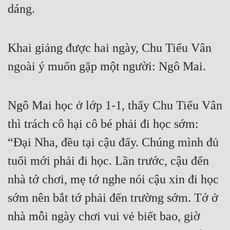
dáng.
Cổ Đại
Du Hí
Khai giảng được hai ngày, Chu Tiểu Vân 
Dã Sử
ngoài ý muốn gặp một người: Ngô Mai.
Dị Giới
Dị Năng
Ngô Mai học ở lớp 1-1, thấy Chu Tiểu Vân 
Gia Đấu
thì trách cô hại cô bé phải đi học sớm: 
Góc Nhìn Nam
“Đại Nha, đều tại cậu đấy. Chúng mình đủ 
Góc Nhìn Nữ
tuổi mới phải đi học. Lần trước, cậu đến 
Huyền Huyễn
nhà tớ chơi, mẹ tớ nghe nói cậu xin đi học 
Huyền Nghi
sớm nên bắt tớ phải đến trường sớm. Tớ ở 
Huyền Ảo
nhà mỗi ngày chơi vui vẻ biết bao, giờ 