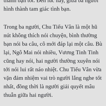
thành bạn tốt. Đến lúc này, giữa ba người 
hình thành tam giác tình bạn.
Mưu Mô
Mạt Thế
Trong ba người, Chu Tiểu Vân là một hũ 
Mỹ Thực
nút không thích nói chuyện, bình thường 
Ngôn Tình
bạn nói ba câu, cô mới đáp lại một câu. Bù 
Ngược
lại, Ngô Mai nói nhiều, Vương Tinh Tinh 
Nữ Cường
cũng hay nói, hai người thường xuyên nói 
Nữ Phụ
tới nói lui rất náo nhiệt. Chu Tiểu Vân vừa 
Phong Thủy - Tâm Linh
vặn đảm nhiệm vai trò người lắng nghe tốt 
Phương Tây
nhất, đồng thời là người giải quyết mâu 
thuẫn giữa hai người.
Phản Phái
Quan Trường