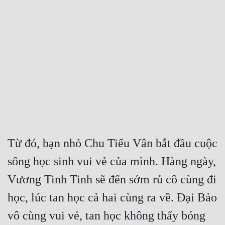
Free
Hậu Cung
Truyện Convert
Truyện Dịch
Truyện Nhập Môn
Truyện ngắn
Xa Lộ Dịch
Từ đó, bạn nhỏ Chu Tiểu Vân bắt đầu cuộc 
sống học sinh vui vẻ của mình. Hàng ngày, 
Cung Đấu
Vương Tinh Tinh sẽ đến sớm rủ cô cùng đi 
Cạnh Kỹ
học, lúc tan học cả hai cùng ra về. Đại Bảo 
Cổ Tiên Hiệp
vô cùng vui vẻ, tan học không thấy bóng 