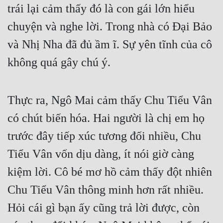
trái lại cảm thấy đó là con gái lớn hiểu 
Tu Chân
chuyện và nghe lời. Trong nhà có Đại Bảo 
Tu Tiên
và Nhị Nha đã đủ ầm ĩ. Sự yên tĩnh của cô 
Tội Phạm
không quá gây chú ý.
Vô Địch
Võ Hiệp
Thực ra, Ngô Mai cảm thấy Chu Tiểu Vân 
Võng Du
có chút biến hóa. Hai người là chị em họ 
Xuyên Không
trước đây tiếp xúc tương đối nhiều, Chu 
Xuyên Nhanh
Tiểu Vân vốn dịu dàng, ít nói giờ càng 
kiệm lời. Cô bé mơ hồ cảm thấy đột nhiên 
Xuyên Sách
Chu Tiểu Vân thông minh hơn rất nhiều. 
Xuyên Thư
Hỏi cái gì bạn ấy cũng trả lời được, còn 
Điền Văn