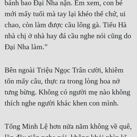
bánh bao Đại Nha nặn. Em xem, con bé 
Đô Thị
mới mấy tuổi mà tay lại khéo thế chứ, ui 
Đông Phương
chao, còn làm được cầu lông gà. Tiểu Hà 
Đông Phương Huyền Huyễn
nhà chị ở nhà hay đá cầu nghe nói cũng do 
Đồng Nhân
Đại Nha làm.”
Cẩu Đạo Trường Sinh
Bên ngoài Triệu Ngọc Trân cười, khiêm 
Ngự Thú
tốn mấy câu, thực ra trong lòng hoa nở 
Truyện Nam
tưng bừng. Không có người mẹ nào không 
Truyện Nữ
thích nghe người khác khen con mình.
Vô Địch Lưu
Xây Dựng Thế Lực
Tống Minh Lệ hơn nửa năm không về quê, 
Đam Mỹ