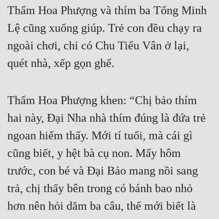
Thẩm Hoa Phượng và thím ba Tống Minh 
Tu Chân
Lệ cũng xuống giúp. Trẻ con đều chạy ra 
Tu Tiên
ngoài chơi, chỉ có Chu Tiểu Vân ở lại, 
Tội Phạm
quét nhà, xếp gọn ghế.
Vô Địch
Võ Hiệp
Thẩm Hoa Phượng khen: “Chị bảo thím 
Võng Du
hai này, Đại Nha nhà thím đúng là đứa trẻ 
Xuyên Không
ngoan hiếm thấy. Mới tí tuổi, mà cái gì 
Xuyên Nhanh
cũng biết, y hệt bà cụ non. Mấy hôm 
Xuyên Sách
trước, con bé và Đại Bảo mang nồi sang 
trả, chị thấy bên trong có bánh bao nhỏ 
Xuyên Thư
hơn nên hỏi dăm ba câu, thế mới biết là 
Điền Văn