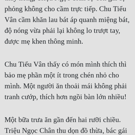
phỏng không cho cầm trực tiếp. Chu Tiểu 
Quân Sự
Vân cầm khăn lau bát áp quanh miệng bát, 
Sảng Văn
độ nóng vừa phải lại không lo trượt tay, 
Sắc
được mẹ khen thông minh.
Sủng
Thanh Xuân
Chu Tiểu Vân thấy có món mình thích thì 
Tiên Hiệp
bảo mẹ phần một ít trong chén nhỏ cho 
Tiểu Thuyết
mình. Một người ăn thoải mái không phải 
Trinh Thám
tranh cướp, thích hơn ngồi bàn lớn nhiều!
Triều Đấu
Trùng Sinh
Một bữa trưa ăn gần đến hai rưỡi chiều. 
Triệu Ngọc Chân thu dọn đồ thừa, bác gái 
Trọng Sinh