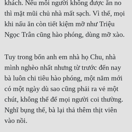
khách. Nếu mỗi người không được ăn no 
Hài Hước
thì mặt mũi chủ nhà mất sạch. Vì thế, mọi 
Hệ Thống
khi nấu ăn còn tiết kiệm mỡ như Triệu 
Học Đường
Ngọc Trân cũng hào phóng, dùng mỡ xào.
Khoa Huyễn
Khoa Huyễn Không Gian
Tuy trong bốn anh em nhà họ Chu, nhà 
Kinh Dị
mình nghèo nhất nhưng từ trước đến nay 
Kiếm Hiệp
bà luôn chi tiêu hào phóng, một năm mới 
Kỳ Huyễn
có một ngày dù sao cũng phải ra vẻ một 
Kỳ Ảo
chút, không thể để mọi người coi thường. 
Linh Dị
Nghĩ bụng thế, bà lại thả thêm thịt viên 
vào nồi.
Làm Giàu
Lịch Sử