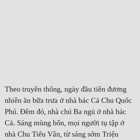
Free
Hậu Cung
Truyện Convert
Truyện Dịch
Truyện Nhập Môn
Truyện ngắn
Xa Lộ Dịch
Theo truyền thống, ngày đầu tiên đương 
nhiên ăn bữa trưa ở nhà bác Cả Chu Quốc 
Cung Đấu
Phú. Đêm đó, nhà chú Ba ngủ ở nhà bác 
Cạnh Kỹ
Cả. Sáng mùng bốn, mọi người tụ tập ở 
Cổ Tiên Hiệp
nhà Chu Tiểu Vân, từ sáng sớm Triệu 