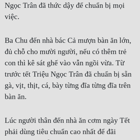
Ngọc Trân đã thức dậy để chuẩn bị mọi 
Cổ Đại
việc.
Du Hí
Dã Sử
Ba Chu đến nhà bác Cả mượn bàn ăn lớn, 
Dị Giới
đủ chỗ cho mười người, nếu có thêm trẻ 
Dị Năng
con thì kê sát ghế vào vẫn ngồi vừa. Từ 
Gia Đấu
trước tết Triệu Ngọc Trân đã chuẩn bị sẵn 
Góc Nhìn Nam
gà, vịt, thịt, cá, bày từng đĩa từng đĩa trên 
Góc Nhìn Nữ
bàn ăn.
Huyền Huyễn
Huyền Nghi
Lúc người thân đến nhà ăn cơm ngày Tết 
Huyền Ảo
phải dùng tiêu chuẩn cao nhất để đãi 