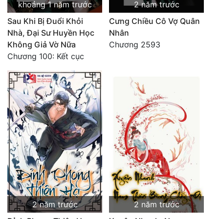
khoảng 1 năm trước
2 năm trước
Sau Khi Bị Đuổi Khỏi
Cưng Chiều Cô Vợ Quân
Nhà, Đại Sư Huyền Học
Nhân
Không Giả Vờ Nữa
Chương 2593
Chương 100: Kết cục
2 năm trước
2 năm trước