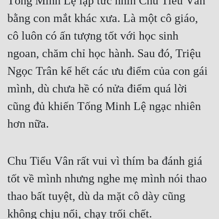
Tống Minh Lệ lập tức nhìn Chu Tiểu Vân 
bằng con mắt khác xưa. Là một cô giáo, 
cô luôn có ấn tượng tốt với học sinh 
ngoan, chăm chỉ học hành. Sau đó, Triệu 
Ngọc Trân kể hết các ưu điểm của con gái 
mình, dù chưa hề có nửa điểm quá lời 
cũng đủ khiến Tống Minh Lệ ngạc nhiên 
hơn nữa.
Chu Tiểu Vân rất vui vì thím ba đánh giá 
tốt về mình nhưng nghe mẹ mình nói thao 
thao bất tuyệt, dù da mặt cô dày cũng 
không chịu nổi, chạy trối chết.