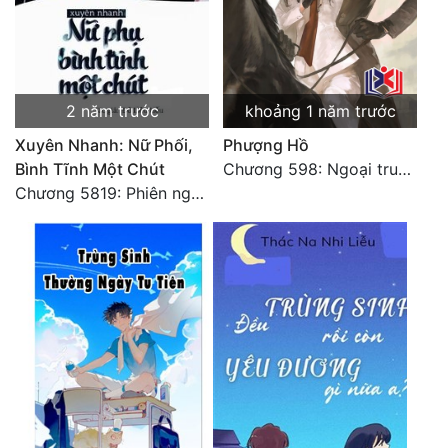
2 năm trước
khoảng 1 năm trước
Xuyên Nhanh: Nữ Phối,
Phượng Hồ
Bình Tĩnh Một Chút
Chương 598: Ngoại truyện: Tiểu Tiểu Ký
Chương 5819: Phiên ngoại: Trở lại STARS [HẾT]