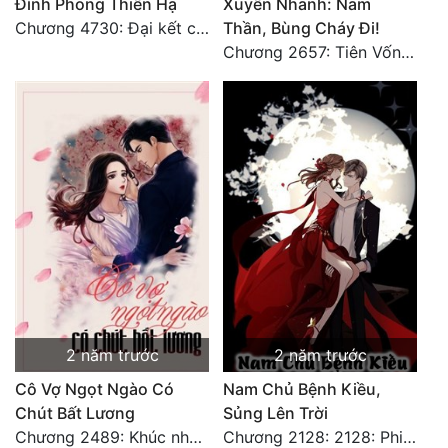
Đỉnh Phong Thiên Hạ
Xuyên Nhanh: Nam
Chương 4730: Đại kết cục
Thần, Bùng Cháy Đi!
Chương 2657: Tiên Vốn Vô Lương (15). HẾT.
2 năm trước
2 năm trước
Cô Vợ Ngọt Ngào Có
Nam Chủ Bệnh Kiều,
Chút Bất Lương
Sủng Lên Trời
Chương 2489: Khúc nhạc dạo: Cuộc so đấu vô sỉ (Hoàn)
Chương 2128: 2128: Phiên Ngoại 10 Tô Cổ - Tiểu Hồng - Kết Thúc