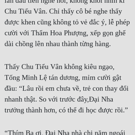
lần đầu tiên nghe nói, không khỏi nhìn kĩ 
Chu Tiểu Vân. Chỉ thấy cô bé nghe thấy 
Đẹp
được khen cũng không tỏ vẻ đắc ý, lễ phép 
Đẹp Hiệp
cười với Thẩm Hoa Phượng, xếp gọn ghế 
Tính Cách Nhân Vật :
dài chồng lên nhau thành từng hàng.
Cơ Trí
Sát Phạt Quyết Đoán
Thấy Chu Tiểu Vân không kiêu ngạo, 
Tống Minh Lệ tán dương, mỉm cười gật 
Vô Sỉ
đầu: “Lâu rồi em chưa về, trẻ con thay đổi 
Điềm Đạm
nhanh thật. So với trước đây,Đại Nha 
trưởng thành hơn, có thể đi học được rồi.”
“Thím Ba ơi, Đại Nha nhà chị năm ngoái 