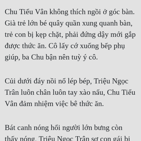
Chu Tiểu Vân không thích ngồi ở góc bàn. 
Mưu Mô
Già trẻ lớn bé quây quần xung quanh bàn, 
Mạt Thế
trẻ con bị kẹp chặt, phải đứng dậy mới gắp 
Mỹ Thực
được thức ăn. Cô lấy cớ xuống bếp phụ 
Ngôn Tình
giúp, ba Chu bận nên tuỳ ý cô.
Ngược
Nữ Cường
Củi dưới đáy nồi nổ lép bép, Triệu Ngọc 
Nữ Phụ
Trân luôn chân luôn tay xào nấu, Chu Tiểu 
Phong Thủy - Tâm Linh
Vân đảm nhiệm việc bê thức ăn.
Phương Tây
Phản Phái
Bát canh nóng hổi người lớn bưng còn 
thấy nóng, Triệu Ngọc Trân sợ con gái bị 
Quan Trường