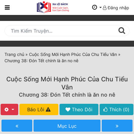
Đăng nhập
Trang
Chủ
Mới
Cập
Nhật
Trang chủ
»
Cuộc Sống Mới Hạnh Phúc Của Chu Tiểu Vân
»
(current)
Chương 38: Đón Tết chính là ăn no nê
BXH
Thể Loại
Cuộc Sống Mới Hạnh Phúc Của Chu Tiểu
Vân
Chương 38: Đón Tết chính là ăn no nê
Tất Cả
Truyện Mới Ra
Báo Lỗi
Theo Dõi
Thích (
0
)
Hoàn Thành
Mục Lục