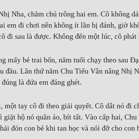
hị Nha, chăm chú trông hai em. Cô không dám
ai em đi chơi nên không ít lần bị đánh, giờ kh
cô đi sau là được. Không đến một lúc, cô phát h
ng mấy bé trai bốn, năm tuổi chạy theo sau Đạ
đau đầu. Lần thứ năm Chu Tiểu Vân nâng Nhị N
i, đúng là đứa em đáng ghét.
 một tay cô đi theo giải quyết. Cô dắt nó đi c
 giặt hộ nó quần áo, bít tất. Vào cấp hai, Chu 
hải đón con bé khi tan học và nói đỡ cho con 