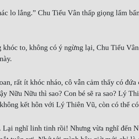
ác lo lắng.” Chu Tiểu Vân thấp giọng lẩm bẩm
ng khóc to, không có ý ngừng lại, Chu Tiểu Vân
này.
an, rất ít khóc nháo, cô vẫn cảm thấy có đứa 
vậy Nữu Nữu thì sao? Con bé sẽ ra sao? Lý Thi
 không kết hôn với Lý Thiên Vũ, còn có thể 
ồ. Lại nghĩ linh tinh rồi! Nhưng vừa nghĩ đế