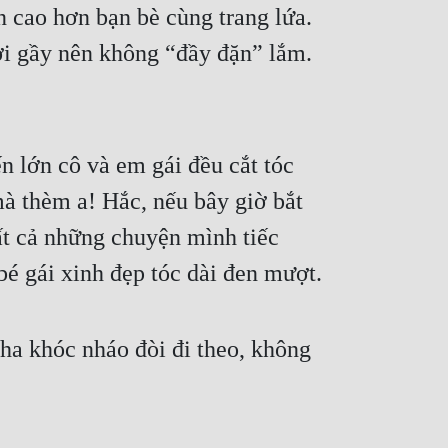
n cao hơn bạn bè cùng trang lứa. 
ơi gầy nên không “đầy đặn” lắm. 
n lớn cô và em gái đều cắt tóc 
à thèm a! Hắc, nếu bây giờ bắt 
ất cả những chuyện mình tiếc 
 bé gái xinh đẹp tóc dài đen mượt.
a khóc nháo đòi đi theo, không 