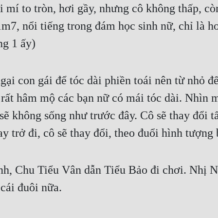
i mí to tròn, hơi gầy, nhưng cô không thấp, cò
m7, nổi tiếng trong đám học sinh nữ, chỉ là h
ng 1 ấy)
ại con gái để tóc dài phiền toái nên từ nhỏ đế
ô rất hâm mộ các bạn nữ có mái tóc dài. Nhìn m
sẽ không sống như trước đây. Cô sẽ thay đổi t
y trở đi, cô sẽ thay đổi, theo đuổi hình tượng
nh, Chu Tiểu Vân dẫn Tiểu Bảo đi chơi. Nhị Nh
cái đuôi nữa.