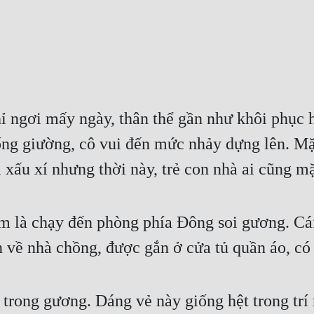
ỉ ngơi mấy ngày, thân thể gần như khôi phục h
g giường, cô vui đến mức nhảy dựng lên. Mặc
ơi xấu xí nhưng thời này, trẻ con nhà ai cũng m
là chạy đến phòng phía Đông soi gương. Cái g
 về nhà chồng, được gắn ở cửa tủ quần áo, có 
trong gương. Dáng vẻ này giống hệt trong trí 