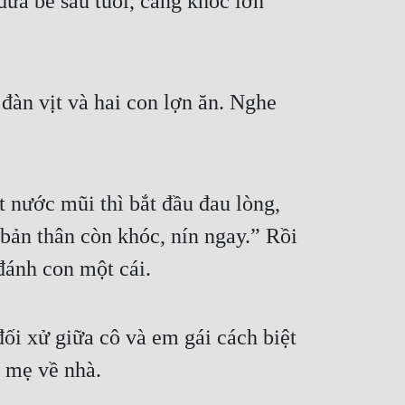
đứa bé sáu tuổi, càng khóc lớn 
đàn vịt và hai con lợn ăn. Nghe 
ước mũi thì bắt đầu đau lòng, 
 bản thân còn khóc, nín ngay.” Rồi 
 đánh con một cái.
đối xử giữa cô và em gái cách biệt 
ẹ về nhà.
