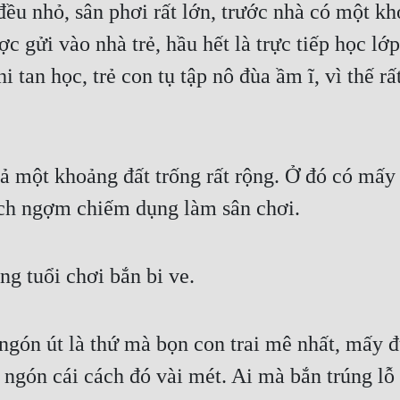
ều nhỏ, sân phơi rất lớn, trước nhà có một kh
ợc gửi vào nhà trẻ, hầu hết là trực tiếp học lớ
i tan học, trẻ con tụ tập nô đùa ầm ĩ, vì thế r
 một khoảng đất trống rất rộng. Ở đó có mấy 
hịch ngợm chiếm dụng làm sân chơi.
g tuổi chơi bắn bi ve.
ngón út là thứ mà bọn con trai mê nhất, mấy 
gón cái cách đó vài mét. Ai mà bắn trúng lỗ 