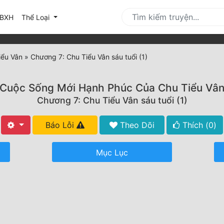
urrent)
BXH
Thể Loại
iểu Vân
»
Chương 7: Chu Tiểu Vân sáu tuổi (1)
Cuộc Sống Mới Hạnh Phúc Của Chu Tiểu Vâ
Chương 7: Chu Tiểu Vân sáu tuổi (1)
Báo Lỗi
Theo Dõi
Thích (
0
)
Mục Lục