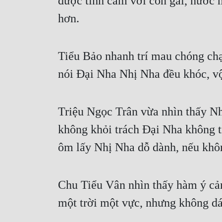
được tình cảm với con gái, nước mắt
hơn.
Tiểu Bảo nhanh trí mau chóng cha
nói Đại Nha Nhị Nha đều khóc, vô
Triệu Ngọc Trân vừa nhìn thấy Nh
không khỏi trách Đại Nha không 
ôm lấy Nhị Nha dỗ dành, nếu khô
Chu Tiểu Vân nhìn thấy hàm ý cản
một trời một vực, nhưng không dám