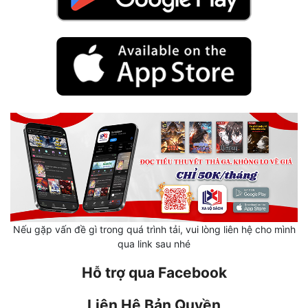
Hài Hước
Hệ Thống
Học Đường
Khoa Huyễn
Khoa Huyễn Không Gian
Kinh Dị
Kiếm Hiệp
Kỳ Huyễn
Kỳ Ảo
Nếu gặp vấn đề gì trong quá trình tải, vui lòng liên hệ cho mình
qua link sau nhé
Linh Dị
Hỗ trợ qua Facebook
Làm Giàu
Liên Hệ Bản Quyền
Lịch Sử