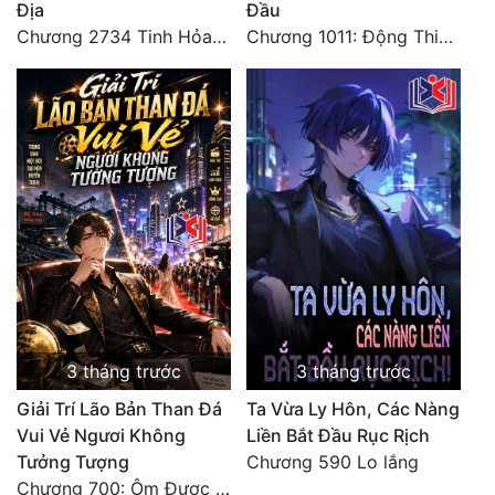
Địa
Đầu
Chương 2734 Tinh Hỏa (Đại kết cục) (2)
Chương 1011: Động Thiên (Hết)
Đẹp
Đẹp Hiệp
Tính Cách Nhân Vật :
Cơ Trí
Sát Phạt Quyết Đoán
Vô Sỉ
Điềm Đạm
3 tháng trước
3 tháng trước
Giải Trí Lão Bản Than Đá
Ta Vừa Ly Hôn, Các Nàng
Vui Vẻ Ngươi Không
Liền Bắt Đầu Rục Rịch
Tưởng Tượng
Chương 590 Lo lắng
Chương 700: Ôm Được Mỹ Nhân Về (Đại Kết Cục)