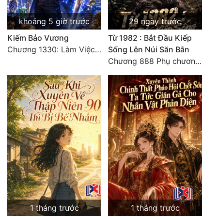
Quân Sự
khoảng 5 giờ trước
29 ngày trước
Sảng Văn
Kiếm Bảo Vương
Từ 1982 : Bắt Đầu Kiếp
Chương 1330: Làm Việc Rồi (4/5)
Sống Lên Núi Săn Bắn
Sắc
Chương 888 Phụ chương - Bạch Ngọc
Sủng
Thanh Xuân
Tiên Hiệp
Tiểu Thuyết
Trinh Thám
Triều Đấu
Trùng Sinh
1 tháng trước
1 tháng trước
Trọng Sinh