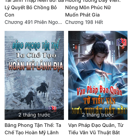
Tái Sinh Thập Niên 80: Bà
Hương Tương Đầy Viên:
Đô Thị
Lý Quyết Bỏ Chồng Bỏ
Nông Môn Phúc Nữ
Con
Muốn Phát Gia
Đông Phương
Chương 491 Phiên Ngoại Đào Hoa - Quả Báo Cuối Đời, Chết Trong Cô Độc (hết)
Chương 198 Hết
Đông Phương Huyền Huyễn
Đồng Nhân
Cẩu Đạo Trường Sinh
Ngự Thú
Truyện Nam
Truyện Nữ
Vô Địch Lưu
2 tháng trước
2 tháng trước
Xây Dựng Thế Lực
Băng Phong Tận Thế: Ta
Vạn Pháp Đạo Quân, Từ
Chế Tạo Hoàn Mỹ Lãnh
Tiểu Vân Vũ Thuật Bắt
Đam Mỹ