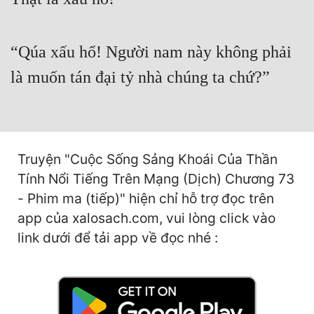
Cổ Đại
Du Hí
“Qúa xấu hổ! Người nam này không phải
Dã Sử
là muốn tán đại tỷ nhà chúng ta chứ?”
Dị Giới
Dị Năng
Gia Đấu
Truyện "Cuộc Sống Sảng Khoái Của Thần
Tính Nổi Tiếng Trên Mạng (Dịch) Chương 73
Góc Nhìn Nam
- Phim ma (tiếp)" hiện chỉ hỗ trợ đọc trên
Góc Nhìn Nữ
app của xalosach.com, vui lòng click vào
Huyền Huyễn
link dưới để tải app về đọc nhé :
Huyền Nghi
Huyền Ảo