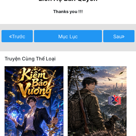
Thanks you !!!
Mưu Mô
Mạt Thế
Mỹ Thực
Trước
Mục Lục
Sau
Ngôn Tình
Truyện Cùng Thể Loại
Ngược
Nữ Cường
Nữ Phụ
Phong Thủy - Tâm Linh
Phương Tây
Phản Phái
Quan Trường