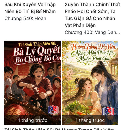
Sau Khi Xuyên Về Thập
Xuyên Thành Chính Thất
Tu Chân
Niên 90 Thì Bị Bế Nhầm
Pháo Hôi Chết Sớm, Ta
Chương 540: Hoàn
Tức Giận Gả Cho Nhân
Tu Tiên
Vật Phản Diện
Tội Phạm
Chương 400: Vang Danh Thiên Hạ (Hết)
Vô Địch
Võ Hiệp
Võng Du
Xuyên Không
Xuyên Nhanh
Xuyên Sách
Xuyên Thư
1 tháng trước
1 tháng trước
Điền Văn