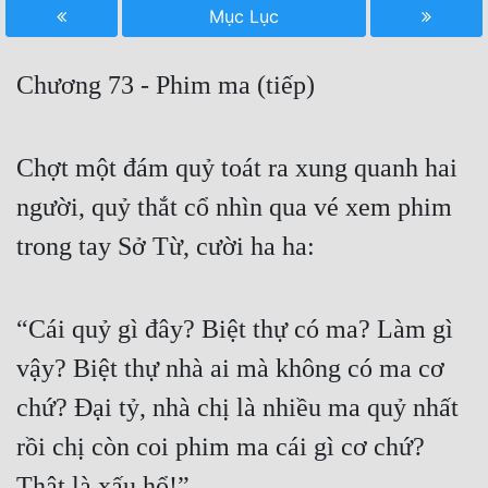
Mục Lục
Free
Hậu Cung
Chương 73 - Phim ma (tiếp)
Truyện Convert
Truyện Dịch
Chợt một đám quỷ toát ra xung quanh hai
người, quỷ thắt cổ nhìn qua vé xem phim
Truyện Nhập Môn
trong tay Sở Từ, cười ha ha:
Truyện ngắn
Xa Lộ Dịch
“Cái quỷ gì đây? Biệt thự có ma? Làm gì
vậy? Biệt thự nhà ai mà không có ma cơ
Cung Đấu
chứ? Đại tỷ, nhà chị là nhiều ma quỷ nhất
Cạnh Kỹ
rồi chị còn coi phim ma cái gì cơ chứ?
Cổ Tiên Hiệp
Thật là xấu hổ!”