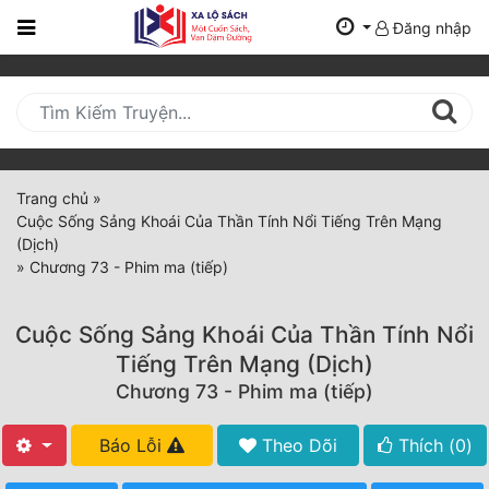
Đăng nhập
Trang
Chủ
Mới
Cập
Nhật
Trang chủ
»
(current)
Cuộc Sống Sảng Khoái Của Thần Tính Nổi Tiếng Trên Mạng
BXH
(Dịch)
»
Chương 73 - Phim ma (tiếp)
Thể Loại
Cuộc Sống Sảng Khoái Của Thần Tính Nổi
Tất Cả
Tiếng Trên Mạng (Dịch)
Chương 73 - Phim ma (tiếp)
Truyện Mới Ra
Hoàn Thành
Báo Lỗi
Theo Dõi
Thích (
0
)