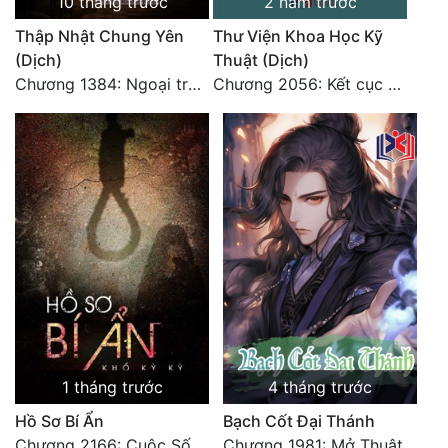
10 tháng trước
2 năm trước
Thập Nhật Chung Yên
Thư Viện Khoa Học Kỹ
(Dịch)
Thuật (Dịch)
Chương 1384: Ngoại truyện Trương Lệ Quyên (cuối cùng)
Chương 2056: Kết cục + Lời tác giả
1 tháng trước
4 tháng trước
Hồ Sơ Bí Ẩn
Bạch Cốt Đại Thánh
Chương 2166: Cuộc Sống (Hoàn)
Chương 1981: Mở Thuật Diệt Địch, Tương Kế Tựu Kế