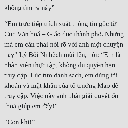
Quân Sự
Sảng Văn
“Em trực tiếp trích xuất thông tin gốc từ 
Sắc
Cục Văn hoá – Giáo dục thành phố. Nhưng 
Sủng
mà em cần phải nói rõ với anh một chuyện 
này” Lý Bối Ni hếch mũi lên, nói: “Em là 
Thanh Xuân
nhân viên thực tập, không đủ quyền hạn 
Tiên Hiệp
truy cập. Lúc tìm danh sách, em dùng tài 
Tiểu Thuyết
khoản và mật khẩu của tổ trưởng Mao để 
Trinh Thám
truy cập. Việc này anh phải giải quyết ổn 
Triều Đấu
Trùng Sinh
Trọng Sinh