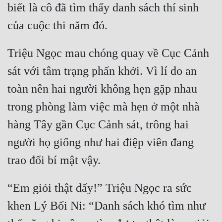
Hài Hước
biết là cô đã tìm thấy danh sách thí sinh 
Hệ Thống
Học Đường
Triệu Ngọc mau chóng quay về Cục Cảnh 
Khoa Huyễn
sát với tâm trạng phấn khởi. Vì lí do an 
Khoa Huyễn Không Gian
toàn nên hai người không hẹn gặp nhau 
Kinh Dị
trong phòng làm việc mà hẹn ở một nhà 
Kiếm Hiệp
hàng Tây gần Cục Cảnh sát, trông hai 
người họ giống như hai điệp viên đang 
Kỳ Huyễn
Kỳ Ảo
Linh Dị
“Em giỏi thật đấy!” Triệu Ngọc ra sức 
Làm Giàu
khen Lý Bối Ni: “Danh sách khó tìm như 
Lịch Sử