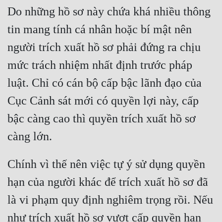
Đô Thị
Do những hồ sơ này chứa khá nhiều thông 
Đông Phương
tin mang tính cá nhân hoặc bí mật nên 
người trích xuất hồ sơ phải đứng ra chịu 
Đông Phương Huyền Huyễn
mức trách nhiệm nhất định trước pháp 
Đồng Nhân
luật. Chỉ có cán bộ cấp bậc lãnh đạo của 
Cục Cảnh sát mới có quyền lợi này, cấp 
Cẩu Đạo Trường Sinh
bậc càng cao thì quyền trích xuất hồ sơ 
Ngự Thú
Truyện Nam
Chính vì thế nên việc tự ý sử dụng quyền 
Truyện Nữ
hạn của người khác để trích xuất hồ sơ đã 
Vô Địch Lưu
là vi phạm quy định nghiêm trọng rồi. Nếu 
Xây Dựng Thế Lực
như trích xuất hồ sơ vượt cấp quyền hạn 
Đam Mỹ