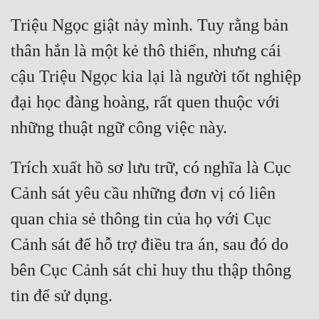
Tu Chân
Triệu Ngọc giật nảy mình. Tuy rằng bản 
Tu Tiên
thân hắn là một kẻ thô thiển, nhưng cái 
Tội Phạm
cậu Triệu Ngọc kia lại là người tốt nghiệp 
đại học đàng hoàng, rất quen thuộc với 
Vô Địch
Võ Hiệp
Võng Du
Trích xuất hồ sơ lưu trữ, có nghĩa là Cục 
Xuyên Không
Cảnh sát yêu cầu những đơn vị có liên 
Xuyên Nhanh
quan chia sẻ thông tin của họ với Cục 
Cảnh sát để hỗ trợ điều tra án, sau đó do 
Xuyên Sách
bên Cục Cảnh sát chỉ huy thu thập thông 
Xuyên Thư
Điền Văn