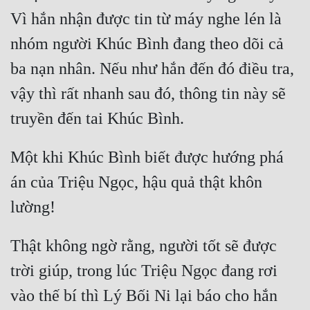
Cổ Đại
Vì hắn nhận được tin từ máy nghe lén là 
Du Hí
nhóm người Khúc Bình đang theo dõi cả 
Dã Sử
ba nạn nhân. Nếu như hắn đến đó điều tra, 
vậy thì rất nhanh sau đó, thông tin này sẽ 
Dị Giới
Dị Năng
Gia Đấu
Một khi Khúc Bình biết được hướng phá 
Góc Nhìn Nam
án của Triệu Ngọc, hậu quả thật khôn 
Góc Nhìn Nữ
Huyền Huyễn
Thật không ngờ rằng, người tốt sẽ được 
Huyền Nghi
trời giúp, trong lúc Triệu Ngọc đang rơi 
Huyền Ảo
vào thế bí thì Lý Bối Ni lại báo cho hắn 