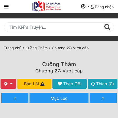
Đăng nhập
Trang
Chủ
Mới
Cập
Nhật
Trang chủ
»
Cuồng Thám
»
Chương 27: Vượt cấp
(current)
BXH
Cuồng Thám
Thể Loại
Chương 27: Vượt cấp
Báo Lỗi
Theo Dõi
Thích (
0
)
Tất Cả
Truyện Mới Ra
Mục Lục
Hoàn Thành