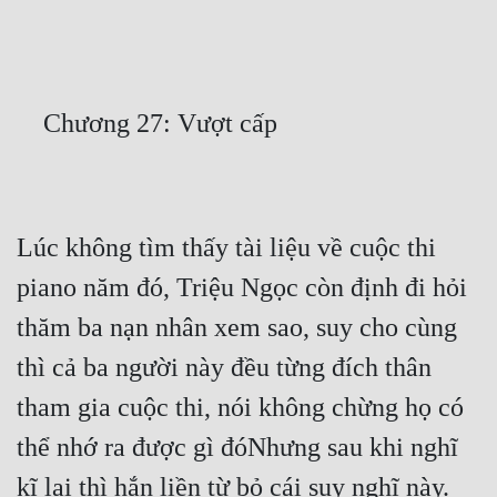
Free
Hậu Cung
Truyện Convert
Truyện Dịch
Truyện Nhập Môn
Lúc không tìm thấy tài liệu về cuộc thi 
Truyện ngắn
piano năm đó, Triệu Ngọc còn định đi hỏi 
Xa Lộ Dịch
thăm ba nạn nhân xem sao, suy cho cùng 
thì cả ba người này đều từng đích thân 
Cung Đấu
tham gia cuộc thi, nói không chừng họ có 
Cạnh Kỹ
thể nhớ ra được gì đóNhưng sau khi nghĩ 
Cổ Tiên Hiệp
kĩ lại thì hắn liền từ bỏ cái suy nghĩ này. 