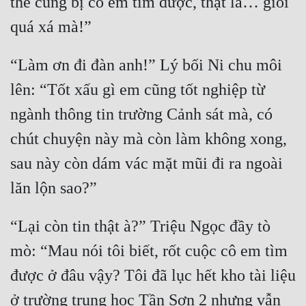
thế cũng bị cô em tìm được, thật là… giỏi 
Mưu Mô
Mạt Thế
“Làm ơn đi đàn anh!” Lý bối Ni chu môi 
Mỹ Thực
lên: “Tốt xấu gì em cũng tốt nghiệp từ 
Ngôn Tình
ngành thông tin trường Cảnh sát mà, có 
Ngược
chút chuyện này mà còn làm không xong, 
sau này còn dám vác mặt mũi đi ra ngoài 
Nữ Cường
Nữ Phụ
Phong Thủy - Tâm Linh
“Lại còn tin thật à?” Triệu Ngọc đầy tò 
Phương Tây
mò: “Mau nói tôi biết, rốt cuộc cô em tìm 
Phản Phái
được ở đâu vậy? Tôi đã lục hết kho tài liệu 
ở trường trung học Tần Sơn 2 nhưng vẫn 
Quan Trường