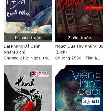
11 tháng trước
3 năm trước
Đại Phụng Đả Canh
Người Đưa Thư Khủng Bố
Nhân(Dịch)
(Dịch)
Chương 2112: Ngoại truyện 3 - Tiệc mừng công
Chương 2530 - Tiền âm phủ (2)