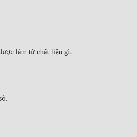
ược làm từ chất liệu gì.
sò.