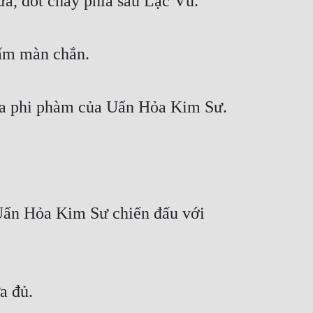
a, đốt cháy phía sau Lạc Vũ.
tấm màn chắn.
 lửa phi phàm của Uẩn Hỏa Kim Sư.
Uẩn Hỏa Kim Sư chiến đấu với 
a đủ.