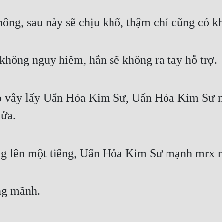
ông, sau này sẽ chịu khổ, thậm chí cũng có k
không nguy hiểm, hắn sẽ không ra tay hỗ trợ.
o vây lấy Uẩn Hỏa Kim Sư, Uẩn Hỏa Kim Sư nh
lửa.
ống lên một tiếng, Uẩn Hỏa Kim Sư mạnh mrx n
ng mãnh.