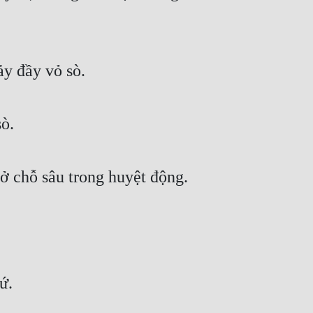
ảy đầy vỏ sò.
ò.
ở chỗ sâu trong huyệt động.
ứ.