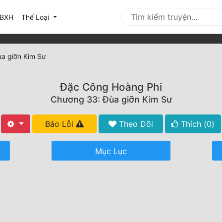
urrent)
BXH
Thể Loại
a giỡn Kim Sư
Đặc Công Hoàng Phi
Chương 33: Đùa giỡn Kim Sư
Báo Lỗi
Theo Dõi
Thích (
0
)
Mục Lục