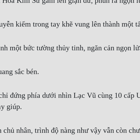
 Hỏa Kim Sư gầm lên giận dữ, phun ra ngọn lử
uyễn kiếm trong tay khẽ vung lên thành một 
thành một bức tường thủy tinh, ngăn cản ngọn
uang sắc bén.
 chỉ đứng phía dưới nhìn Lạc Vũ cùng 10 cấp 
y giúp.
chủ nhân, trình độ nàng như vậy vẫn còn chư