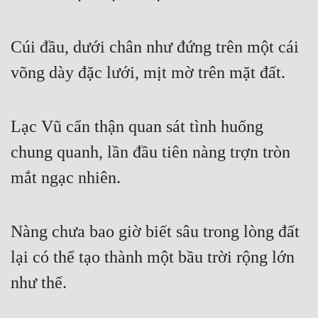
Mưu Mô
Cúi đầu, dưới chân như đứng trên một cái 
Mạt Thế
võng dày đặc lưới, mịt mờ trên mặt đất.
Mỹ Thực
Ngôn Tình
Lạc Vũ cẩn thận quan sát tình huống 
Ngược
chung quanh, lần đầu tiên nàng trợn tròn 
Nữ Cường
mắt ngạc nhiên.
Nữ Phụ
Phong Thủy - Tâm Linh
Nàng chưa bao giờ biết sâu trong lòng đất 
lại có thể tạo thành một bầu trời rộng lớn 
Phương Tây
như thế.
Phản Phái
Quan Trường