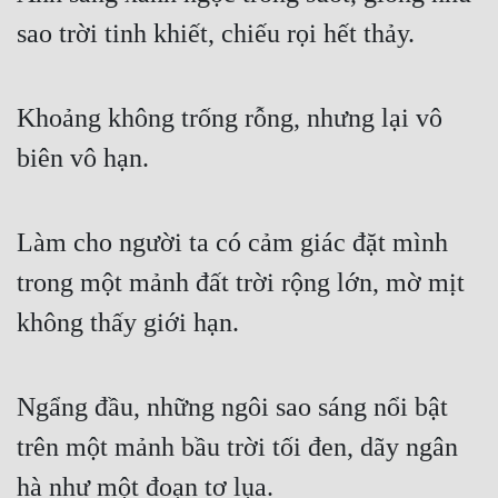
Hài Hước
sao trời tinh khiết, chiếu rọi hết thảy.
Hệ Thống
Học Đường
Khoảng không trống rỗng, nhưng lại vô 
Khoa Huyễn
biên vô hạn.
Khoa Huyễn Không Gian
Kinh Dị
Làm cho người ta có cảm giác đặt mình 
Kiếm Hiệp
trong một mảnh đất trời rộng lớn, mờ mịt 
không thấy giới hạn.
Kỳ Huyễn
Kỳ Ảo
Ngẩng đầu, những ngôi sao sáng nổi bật 
Linh Dị
trên một mảnh bầu trời tối đen, dãy ngân 
Làm Giàu
hà như một đoạn tơ lụa.
Lịch Sử