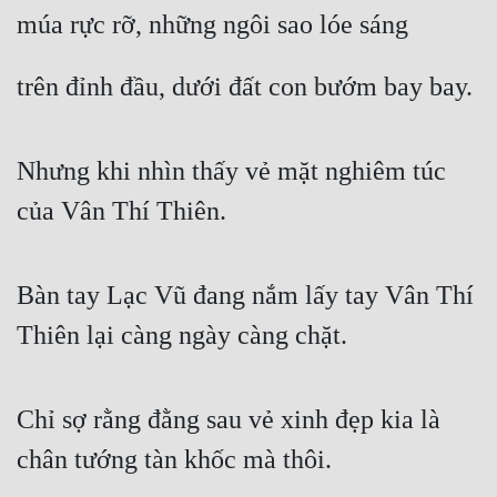
múa rực rỡ, những ngôi sao lóe sáng
Đẹp
trên đỉnh đầu, dưới đất con bướm bay bay.
Đẹp Hiệp
Tính Cách Nhân Vật :
Nhưng khi nhìn thấy vẻ mặt nghiêm túc 
Cơ Trí
của Vân Thí Thiên.
Sát Phạt Quyết Đoán
Vô Sỉ
Bàn tay Lạc Vũ đang nắm lấy tay Vân Thí 
Điềm Đạm
Thiên lại càng ngày càng chặt.
Chỉ sợ rằng đằng sau vẻ xinh đẹp kia là 
chân tướng tàn khốc mà thôi.