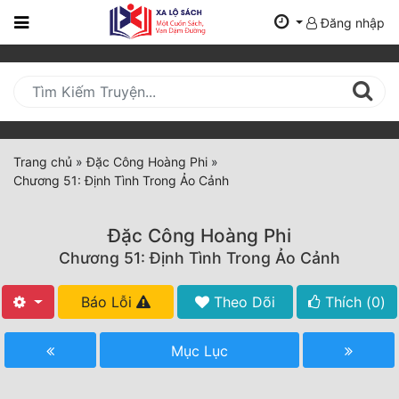
Đăng nhập
Trang
Chủ
Mới
Cập
Nhật
Trang chủ
»
Đặc Công Hoàng Phi
»
(current)
Chương 51: Định Tình Trong Ảo Cảnh
BXH
Thể Loại
Đặc Công Hoàng Phi
Chương 51: Định Tình Trong Ảo Cảnh
Tất Cả
Báo Lỗi
Theo Dõi
Thích (
0
)
Truyện Mới Ra
Mục Lục
Hoàn Thành