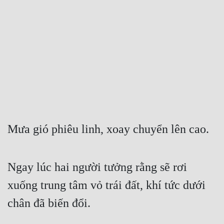
Free
Hậu Cung
Truyện Convert
Truyện Dịch
Truyện Nhập Môn
Truyện ngắn
Mưa gió phiêu linh, xoay chuyển lên cao.
Xa Lộ Dịch
Ngay lúc hai người tưởng rằng sẽ rơi 
Cung Đấu
xuống trung tâm vỏ trái đất, khí tức dưới 
Cạnh Kỹ
chân đã biến đổi.
Cổ Tiên Hiệp