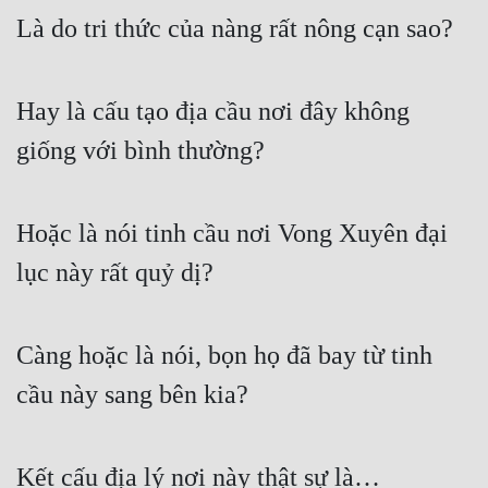
Là do tri thức của nàng rất nông cạn sao?
Quân Sự
Sảng Văn
Hay là cấu tạo địa cầu nơi đây không 
Sắc
giống với bình thường?
Sủng
Thanh Xuân
Hoặc là nói tinh cầu nơi Vong Xuyên đại 
Tiên Hiệp
lục này rất quỷ dị?
Tiểu Thuyết
Trinh Thám
Càng hoặc là nói, bọn họ đã bay từ tinh 
Triều Đấu
cầu này sang bên kia?
Trùng Sinh
Trọng Sinh
Kết cấu địa lý nơi này thật sự là…