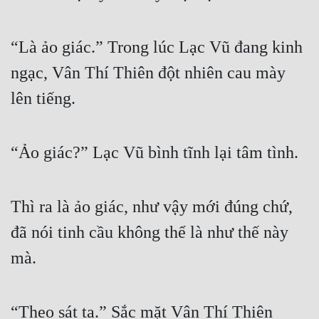
Tu Chân
“Là ảo giác.” Trong lúc Lạc Vũ đang kinh 
Tu Tiên
ngạc, Vân Thí Thiên đột nhiên cau mày 
Tội Phạm
lên tiếng.
Vô Địch
Võ Hiệp
“Ảo giác?” Lạc Vũ bình tĩnh lại tâm tình.
Võng Du
Xuyên Không
Thì ra là ảo giác, như vậy mới đúng chứ, 
Xuyên Nhanh
đã nói tinh cầu không thể là như thế này 
Xuyên Sách
mà.
Xuyên Thư
Điền Văn
“Theo sát ta.” Sắc mặt Vân Thí Thiên 