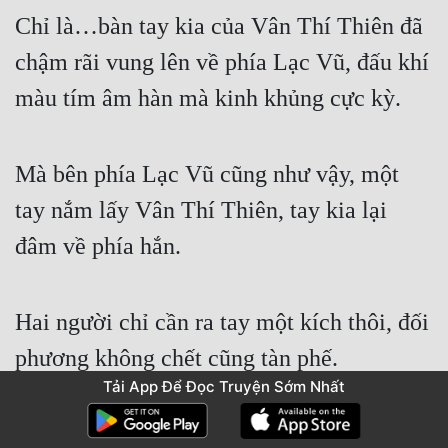
Chỉ là…bàn tay kia của Vân Thí Thiên đã 
chậm rãi vung lên về phía Lạc Vũ, đấu khí 
màu tím âm hàn mà kinh khủng cực kỳ.
Mà bên phía Lạc Vũ cũng như vậy, một 
tay nắm lấy Vân Thí Thiên, tay kia lại 
đâm về phía hắn.
Hai người chỉ cần ra tay một kích thôi, đối 
phương không chết cũng tàn phế.
Tải App Để Đọc Truyện Sớm Nhất
Không có gió thổi, khí tức trong điện băng 