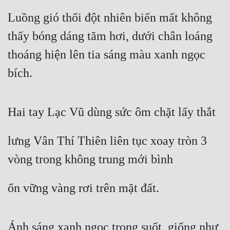
Cổ Đại
Luồng gió thổi đột nhiên biến mất không 
Du Hí
thấy bóng dáng tăm hơi, dưới chân loáng 
Dã Sử
thoáng hiện lên tia sáng màu xanh ngọc 
Dị Giới
bích.
Dị Năng
Hai tay Lạc Vũ dùng sức ôm chặt lấy thắt
Gia Đấu
Góc Nhìn Nam
lưng Vân Thí Thiên liên tục xoay tròn 3 
Góc Nhìn Nữ
vòng trong không trung mới bình
Huyền Huyễn
ổn vững vàng rơi trên mặt đất.
Huyền Nghi
Huyền Ảo
Ánh sáng xanh ngọc trong suốt, giống như 