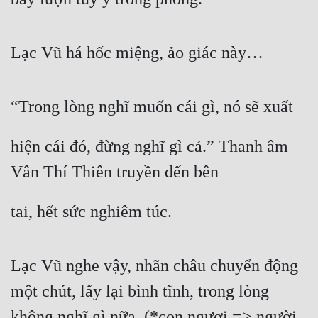
Lạc Vũ há hốc miệng, ảo giác này…
“Trong lòng nghĩ muốn cái gì, nó sẽ xuất
hiện cái đó, đừng nghĩ gì cả.” Thanh âm 
Vân Thí Thiên truyền đến bên
tai, hết sức nghiêm túc.
Lạc Vũ nghe vậy, nhãn châu chuyển động 
một chút, lấy lại bình tĩnh, trong lòng 
không nghĩ gì nữa. (*con ngươi => người 